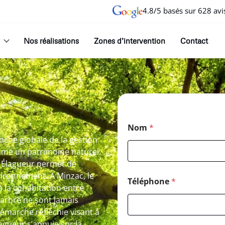
4.8/5 basés sur 628 avi
Nos réalisations
Zones d’intervention
Contact
Nom
*
oche globale de la gestion
mme un patrimoine naturel.
n Élagueur permet de
vironnement. A Minzac, le
Téléphone
*
à la cohabitation entre
le arbre ne sont jamais
émarche réfléchie visant à
agueur s’appuie sur la