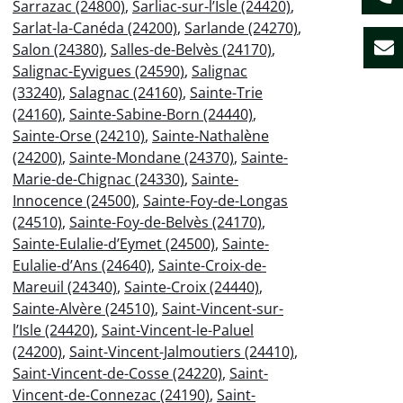
Sarrazac (24800)
,
Sarliac-sur-l’Isle (24420)
,
Sarlat-la-Canéda (24200)
,
Sarlande (24270)
,
Salon (24380)
,
Salles-de-Belvès (24170)
,
Salignac-Eyvigues (24590)
,
Salignac
(33240)
,
Salagnac (24160)
,
Sainte-Trie
(24160)
,
Sainte-Sabine-Born (24440)
,
Sainte-Orse (24210)
,
Sainte-Nathalène
(24200)
,
Sainte-Mondane (24370)
,
Sainte-
Marie-de-Chignac (24330)
,
Sainte-
Innocence (24500)
,
Sainte-Foy-de-Longas
(24510)
,
Sainte-Foy-de-Belvès (24170)
,
Sainte-Eulalie-d’Eymet (24500)
,
Sainte-
Eulalie-d’Ans (24640)
,
Sainte-Croix-de-
Mareuil (24340)
,
Sainte-Croix (24440)
,
Sainte-Alvère (24510)
,
Saint-Vincent-sur-
l’Isle (24420)
,
Saint-Vincent-le-Paluel
(24200)
,
Saint-Vincent-Jalmoutiers (24410)
,
Saint-Vincent-de-Cosse (24220)
,
Saint-
Vincent-de-Connezac (24190)
,
Saint-