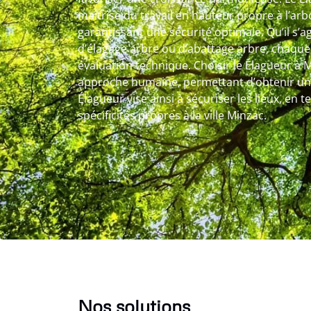
maîtrise du travail en hauteur propre à l’arb
garantissant une sécurité optimale. Qu’il s’ag
d’élagage arbre ou d’abattage arbre, chaque
évaluation technique. Choisir le Élagueur à 
approche humaine, permettant d’obtenir un 
Élagueur vise ainsi à sécuriser les lieux, en
spécificités propres à la ville Minzac.
Nos solutions