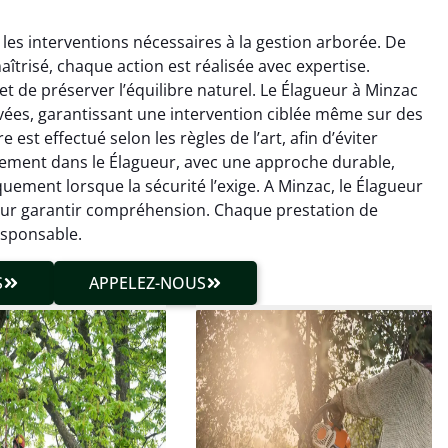
les interventions nécessaires à la gestion arborée. De
aîtrisé, chaque action est réalisée avec expertise.
t de préserver l’équilibre naturel. Le Élagueur à Minzac
ées, garantissant une intervention ciblée même sur des
 est effectué selon les règles de l’art, afin d’éviter
einement dans le Élagueur, avec une approche durable,
hieu Roussel
Julien Caradec
uement lorsque la sécurité l’exige. A Minzac, le Élagueur
pour garantir compréhension. Chaque prestation de
 décembre 2025
18 juin 2025
esponsable.
vention propre et
Travail très soigné sur des
cise malgré des
arbres difficiles d’accès.
S
APPELEZ-NOUS
ons compliquées. Le
Intervention sécurisée,
tat est exactement
propre et parfaitement
me à mes attentes.
maîtrisée. Résultat
impeccable.