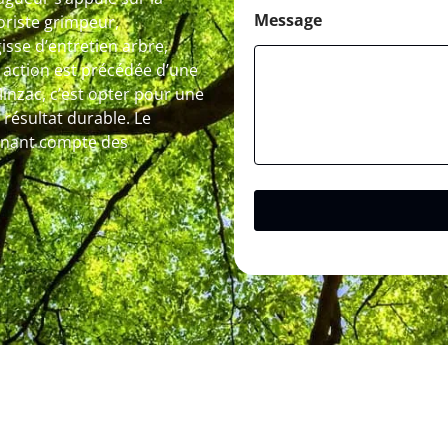
Message
oriste grimpeur,
isse d’entretien arbre,
 action est précédée d’une
Minzac, c’est opter pour une
résultat durable. Le
 tenant compte des