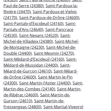
Paul-de-Serre (24380)
,
Saint-Pardoux-la-
Rivière (24470)
,
Saint-Pardoux-et-Vielvic
(24170)
,
Saint-Pardoux-de-Drône (24600)
,
Saint-Pantaly-d’Excideuil (24160)
,
Saint-
Pantaly-d’Ans (24640)
,
Saint-Pancrace
(24530)
,
Saint-Nexans (24520)
,
Saint-
Michel-de-Villadeix (24380)
,
Saint-Michel-
de-Montaigne (24230)
,
Saint-Michel-de-
Double (24400)
,
Saint-Mesmin (24270)
,
Saint-Médard-d’Excideuil (24160)
,
Saint-
Médard-de-Mussidan (24400)
,
Saint-
Méard-de-Gurçon (24610)
,
Saint-Méard-
de-Drône (24600)
,
Saint-Martin-le-Pin
(24300)
,
Saint-Martin-l’Astier (24400)
,
Saint-
Martin-des-Combes (24140)
,
Saint-Martin-
de-Ribérac (24600)
,
Saint-Martin-de-
Gurson (24610)
,
Saint-Martin-de-
Fressengeas (24800)
,
Saint-Martial-Viveyrol