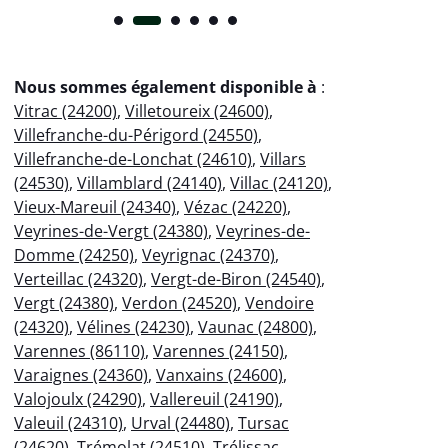
Nous sommes également disponible à
:
Vitrac (24200)
,
Villetoureix (24600)
,
Villefranche-du-Périgord (24550)
,
Villefranche-de-Lonchat (24610)
,
Villars
(24530)
,
Villamblard (24140)
,
Villac (24120)
,
Vieux-Mareuil (24340)
,
Vézac (24220)
,
Veyrines-de-Vergt (24380)
,
Veyrines-de-
Domme (24250)
,
Veyrignac (24370)
,
Verteillac (24320)
,
Vergt-de-Biron (24540)
,
Vergt (24380)
,
Verdon (24520)
,
Vendoire
(24320)
,
Vélines (24230)
,
Vaunac (24800)
,
Varennes (86110)
,
Varennes (24150)
,
Varaignes (24360)
,
Vanxains (24600)
,
Valojoulx (24290)
,
Vallereuil (24190)
,
Valeuil (24310)
,
Urval (24480)
,
Tursac
(24620)
,
Trémolat (24510)
,
Trélissac