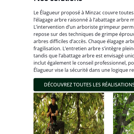
Le Élagueur proposé à Minzac couvre toutes 
l’élagage arbre raisonné à l’abattage arbre m
L’intervention d’un arboriste grimpeur perme
repose sur des techniques de grimpe éprouv
arbres difficiles d’accès. Chaque élagage arbre
fragilisation. L’entretien arbre s’intègre pl
Mat
tandis que l’abattage arbre est envisagé uniq
inclut également le conseil professionnel, 
19
Élagueur vise la sécurité dans une logique r
Inter
pré
DÉCOUVREZ TOUTES LES RÉALISATION
conditi
résul
confor