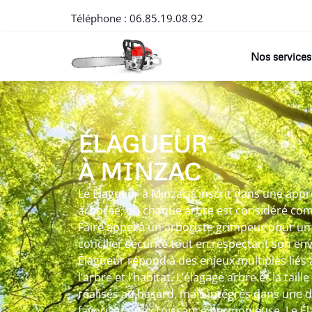
Téléphone :
06.85.19.08.92
Nos services
ÉLAGUEUR
À MINZAC
Le Élagueur à Minzac s’inscrit dans une appr
arborée, où chaque arbre est considéré co
Faire appel à un arboriste grimpeur pour u
concilier sécurité tout en respectant son en
Élagueur répond à des enjeux multiples liés 
l’arbre et l’habitat. L’élagage arbre et la tail
réalisés au hasard, mais intégrés dans une d
favoriser une croissance harmonieuse. Le Él