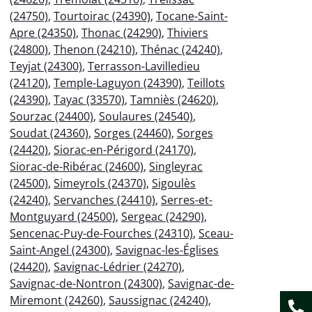
(24750)
,
Tourtoirac (24390)
,
Tocane-Saint-
Apre (24350)
,
Thonac (24290)
,
Thiviers
(24800)
,
Thenon (24210)
,
Thénac (24240)
,
Teyjat (24300)
,
Terrasson-Lavilledieu
(24120)
,
Temple-Laguyon (24390)
,
Teillots
(24390)
,
Tayac (33570)
,
Tamniès (24620)
,
Sourzac (24400)
,
Soulaures (24540)
,
Soudat (24360)
,
Sorges (24460)
,
Sorges
(24420)
,
Siorac-en-Périgord (24170)
,
Siorac-de-Ribérac (24600)
,
Singleyrac
(24500)
,
Simeyrols (24370)
,
Sigoulès
(24240)
,
Servanches (24410)
,
Serres-et-
Montguyard (24500)
,
Sergeac (24290)
,
Sencenac-Puy-de-Fourches (24310)
,
Sceau-
Saint-Angel (24300)
,
Savignac-les-Églises
(24420)
,
Savignac-Lédrier (24270)
,
Savignac-de-Nontron (24300)
,
Savignac-de-
Miremont (24260)
,
Saussignac (24240)
,