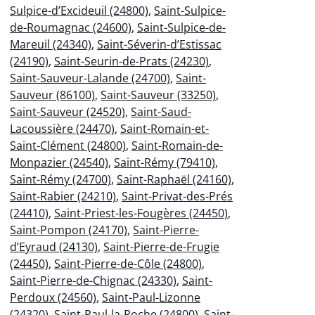
Sulpice-d’Excideuil (24800)
,
Saint-Sulpice-
de-Roumagnac (24600)
,
Saint-Sulpice-de-
Mareuil (24340)
,
Saint-Séverin-d’Estissac
(24190)
,
Saint-Seurin-de-Prats (24230)
,
Saint-Sauveur-Lalande (24700)
,
Saint-
Sauveur (86100)
,
Saint-Sauveur (33250)
,
Saint-Sauveur (24520)
,
Saint-Saud-
Lacoussière (24470)
,
Saint-Romain-et-
Saint-Clément (24800)
,
Saint-Romain-de-
Monpazier (24540)
,
Saint-Rémy (79410)
,
Saint-Rémy (24700)
,
Saint-Raphaël (24160)
,
Saint-Rabier (24210)
,
Saint-Privat-des-Prés
(24410)
,
Saint-Priest-les-Fougères (24450)
,
Saint-Pompon (24170)
,
Saint-Pierre-
d’Eyraud (24130)
,
Saint-Pierre-de-Frugie
(24450)
,
Saint-Pierre-de-Côle (24800)
,
Saint-Pierre-de-Chignac (24330)
,
Saint-
Perdoux (24560)
,
Saint-Paul-Lizonne
(24320)
,
Saint-Paul-la-Roche (24800)
,
Saint-