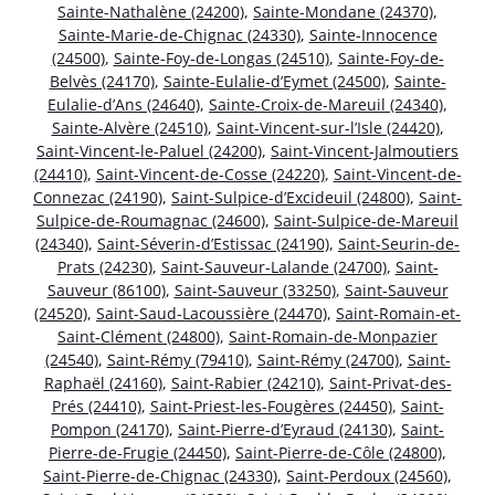
Sainte-Nathalène (24200)
,
Sainte-Mondane (24370)
,
Sainte-Marie-de-Chignac (24330)
,
Sainte-Innocence
(24500)
,
Sainte-Foy-de-Longas (24510)
,
Sainte-Foy-de-
Belvès (24170)
,
Sainte-Eulalie-d’Eymet (24500)
,
Sainte-
Eulalie-d’Ans (24640)
,
Sainte-Croix-de-Mareuil (24340)
,
Sainte-Alvère (24510)
,
Saint-Vincent-sur-l’Isle (24420)
,
Saint-Vincent-le-Paluel (24200)
,
Saint-Vincent-Jalmoutiers
(24410)
,
Saint-Vincent-de-Cosse (24220)
,
Saint-Vincent-de-
Connezac (24190)
,
Saint-Sulpice-d’Excideuil (24800)
,
Saint-
Sulpice-de-Roumagnac (24600)
,
Saint-Sulpice-de-Mareuil
(24340)
,
Saint-Séverin-d’Estissac (24190)
,
Saint-Seurin-de-
Prats (24230)
,
Saint-Sauveur-Lalande (24700)
,
Saint-
Sauveur (86100)
,
Saint-Sauveur (33250)
,
Saint-Sauveur
(24520)
,
Saint-Saud-Lacoussière (24470)
,
Saint-Romain-et-
Saint-Clément (24800)
,
Saint-Romain-de-Monpazier
(24540)
,
Saint-Rémy (79410)
,
Saint-Rémy (24700)
,
Saint-
Raphaël (24160)
,
Saint-Rabier (24210)
,
Saint-Privat-des-
Prés (24410)
,
Saint-Priest-les-Fougères (24450)
,
Saint-
Pompon (24170)
,
Saint-Pierre-d’Eyraud (24130)
,
Saint-
Pierre-de-Frugie (24450)
,
Saint-Pierre-de-Côle (24800)
,
Saint-Pierre-de-Chignac (24330)
,
Saint-Perdoux (24560)
,