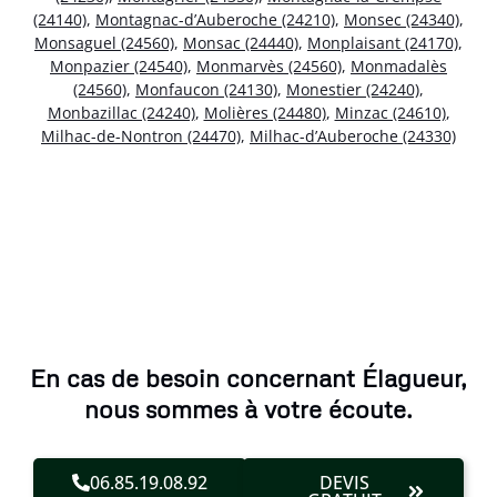
(24140)
,
Montagnac-d’Auberoche (24210)
,
Monsec (24340)
,
Monsaguel (24560)
,
Monsac (24440)
,
Monplaisant (24170)
,
Monpazier (24540)
,
Monmarvès (24560)
,
Monmadalès
(24560)
,
Monfaucon (24130)
,
Monestier (24240)
,
Monbazillac (24240)
,
Molières (24480)
,
Minzac (24610)
,
Milhac-de-Nontron (24470)
,
Milhac-d’Auberoche (24330)
En cas de besoin concernant Élagueur,
nous sommes à votre écoute.
06.85.19.08.92
DEVIS