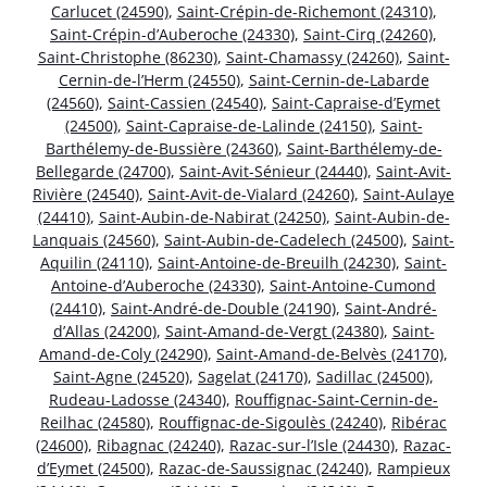
Carlucet (24590)
,
Saint-Crépin-de-Richemont (24310)
,
Saint-Crépin-d’Auberoche (24330)
,
Saint-Cirq (24260)
,
Saint-Christophe (86230)
,
Saint-Chamassy (24260)
,
Saint-
Cernin-de-l’Herm (24550)
,
Saint-Cernin-de-Labarde
(24560)
,
Saint-Cassien (24540)
,
Saint-Capraise-d’Eymet
(24500)
,
Saint-Capraise-de-Lalinde (24150)
,
Saint-
Barthélemy-de-Bussière (24360)
,
Saint-Barthélemy-de-
Bellegarde (24700)
,
Saint-Avit-Sénieur (24440)
,
Saint-Avit-
Rivière (24540)
,
Saint-Avit-de-Vialard (24260)
,
Saint-Aulaye
(24410)
,
Saint-Aubin-de-Nabirat (24250)
,
Saint-Aubin-de-
Lanquais (24560)
,
Saint-Aubin-de-Cadelech (24500)
,
Saint-
Aquilin (24110)
,
Saint-Antoine-de-Breuilh (24230)
,
Saint-
Antoine-d’Auberoche (24330)
,
Saint-Antoine-Cumond
(24410)
,
Saint-André-de-Double (24190)
,
Saint-André-
d’Allas (24200)
,
Saint-Amand-de-Vergt (24380)
,
Saint-
Amand-de-Coly (24290)
,
Saint-Amand-de-Belvès (24170)
,
Saint-Agne (24520)
,
Sagelat (24170)
,
Sadillac (24500)
,
Rudeau-Ladosse (24340)
,
Rouffignac-Saint-Cernin-de-
Reilhac (24580)
,
Rouffignac-de-Sigoulès (24240)
,
Ribérac
(24600)
,
Ribagnac (24240)
,
Razac-sur-l’Isle (24430)
,
Razac-
d’Eymet (24500)
,
Razac-de-Saussignac (24240)
,
Rampieux