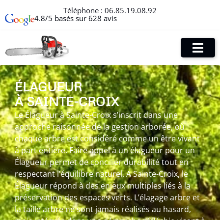
Téléphone :
06.85.19.08.92
4.8/5 basés sur 628 avis
ÉLAGUEUR
À SAINTE-CROIX
Le Élagueur à Sainte-Croix s’inscrit dans une
approche raisonnée de la gestion arborée, où
chaque arbre est considéré comme un être vivant
à part entière. Faire appel à un élagueur pour un
Élagueur permet de concilier durabilité tout en
respectant l’équilibre naturel. A Sainte-Croix, le
Élagueur répond à des enjeux multiples liés à la
préservation des espaces verts. L’élagage arbre et
la taille arbre ne sont jamais réalisés au hasard,