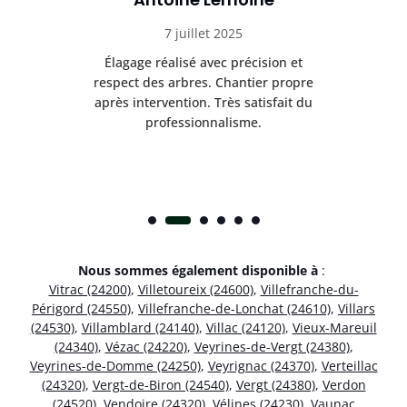
7 juillet 2025
es
Élagage réalisé avec précision et
Int
respect des arbres. Chantier propre
nt
après intervention. Très satisfait du
.
professionnalisme.
Nous sommes également disponible à
:
Vitrac (24200)
,
Villetoureix (24600)
,
Villefranche-du-
Périgord (24550)
,
Villefranche-de-Lonchat (24610)
,
Villars
(24530)
,
Villamblard (24140)
,
Villac (24120)
,
Vieux-Mareuil
(24340)
,
Vézac (24220)
,
Veyrines-de-Vergt (24380)
,
Veyrines-de-Domme (24250)
,
Veyrignac (24370)
,
Verteillac
(24320)
,
Vergt-de-Biron (24540)
,
Vergt (24380)
,
Verdon
(24520)
,
Vendoire (24320)
,
Vélines (24230)
,
Vaunac