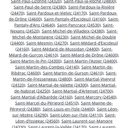
Saint-Paul-Lizonne (24320)
,
Saint-Paul-la-Roche (24800)
,
Saint-Paul-de-Serre (24380)
,
Saint-Pardoux-la-Rivière
(24470)
,
Saint-Pardoux-et-Vielvic (24170)
,
Saint-Pardoux-
de-Drône (24600)
,
Saint-Pantaly-d’Excideuil (24160)
,
Saint-
Pantaly-d’Ans (24640)
,
Saint-Pancrace (24530)
,
Saint-
Nexans (24520)
,
Saint-Michel-de-Villadeix (24380)
,
Saint-
Michel-de-Montaigne (24230)
,
Saint-Michel-de-Double
(24400)
,
Saint-Mesmin (24270)
,
Saint-Médard-d’Excideuil
(24160)
,
Saint-Médard-de-Mussidan (24400)
,
Saint-
Méard-de-Gurçon (24610)
,
Saint-Méard-de-Drône (24600)
,
Saint-Martin-le-Pin (24300)
,
Saint-Martin-l’Astier (24400)
,
Saint-Martin-des-Combes (24140)
,
Saint-Martin-de-
Ribérac (24600)
,
Saint-Martin-de-Gurson (24610)
,
Saint-
Martin-de-Fressengeas (24800)
,
Saint-Martial-Viveyrol
(24320)
,
Saint-Martial-de-Valette (24300)
,
Saint-Martial-
de-Nabirat (24250)
,
Saint-Martial-d’Artenset (24700)
,
Saint-Martial-d’Albarède (24160)
,
Saint-Marcory (24540)
,
Saint-Marcel-du-Périgord (24510)
,
Saint-Maime-de-
Péreyrol (24380)
,
Saint-Louis-en-l’Isle (24400)
,
Saint-Léon-
sur-Vézère (24290)
,
Saint-Léon-sur-l’Isle (24110)
,
Saint-
Léon-d’Issigeac (24560)
,
Saint-Laurent-sur-Manoire
(24330)
,
Saint-Laurent-la-Vallée (24170)
,
Saint-Laurent-