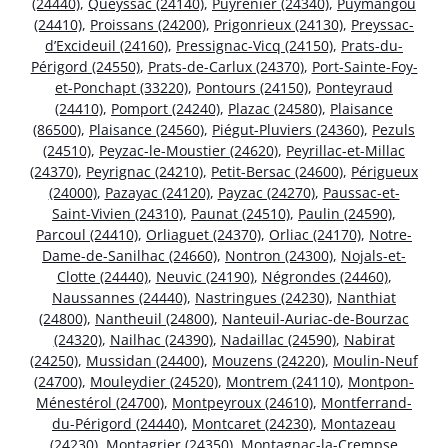
(24440)
,
Queyssac (24140)
,
Puyrenier (24340)
,
Puymangou
(24410)
,
Proissans (24200)
,
Prigonrieux (24130)
,
Preyssac-
d’Excideuil (24160)
,
Pressignac-Vicq (24150)
,
Prats-du-
Périgord (24550)
,
Prats-de-Carlux (24370)
,
Port-Sainte-Foy-
et-Ponchapt (33220)
,
Pontours (24150)
,
Ponteyraud
(24410)
,
Pomport (24240)
,
Plazac (24580)
,
Plaisance
(86500)
,
Plaisance (24560)
,
Piégut-Pluviers (24360)
,
Pezuls
(24510)
,
Peyzac-le-Moustier (24620)
,
Peyrillac-et-Millac
(24370)
,
Peyrignac (24210)
,
Petit-Bersac (24600)
,
Périgueux
(24000)
,
Pazayac (24120)
,
Payzac (24270)
,
Paussac-et-
Saint-Vivien (24310)
,
Paunat (24510)
,
Paulin (24590)
,
Parcoul (24410)
,
Orliaguet (24370)
,
Orliac (24170)
,
Notre-
Dame-de-Sanilhac (24660)
,
Nontron (24300)
,
Nojals-et-
Clotte (24440)
,
Neuvic (24190)
,
Négrondes (24460)
,
Naussannes (24440)
,
Nastringues (24230)
,
Nanthiat
(24800)
,
Nantheuil (24800)
,
Nanteuil-Auriac-de-Bourzac
(24320)
,
Nailhac (24390)
,
Nadaillac (24590)
,
Nabirat
(24250)
,
Mussidan (24400)
,
Mouzens (24220)
,
Moulin-Neuf
(24700)
,
Mouleydier (24520)
,
Montrem (24110)
,
Montpon-
Ménestérol (24700)
,
Montpeyroux (24610)
,
Montferrand-
du-Périgord (24440)
,
Montcaret (24230)
,
Montazeau
(24230)
,
Montagrier (24350)
,
Montagnac-la-Crempse