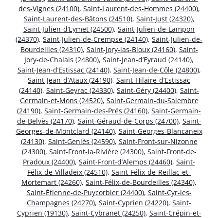
des-Vignes (24100)
,
Saint-Laurent-des-Hommes (24400)
,
Saint-Laurent-des-Bâtons (24510)
,
Saint-Just (24320)
,
Saint-Julien-d’Eymet (24500)
,
Saint-Julien-de-Lampon
(24370)
,
Saint-Julien-de-Crempse (24140)
,
Saint-Julien-de-
Bourdeilles (24310)
,
Saint-Jory-las-Bloux (24160)
,
Saint-
Jory-de-Chalais (24800)
,
Saint-Jean-d’Eyraud (24140)
,
Saint-Jean-d’Estissac (24140)
,
Saint-Jean-de-Côle (24800)
,
Saint-Jean-d’Ataux (24190)
,
Saint-Hilaire-d’Estissac
(24140)
,
Saint-Geyrac (24330)
,
Saint-Géry (24400)
,
Saint-
Germain-et-Mons (24520)
,
Saint-Germain-du-Salembre
(24190)
,
Saint-Germain-des-Prés (24160)
,
Saint-Germain-
de-Belvès (24170)
,
Saint-Géraud-de-Corps (24700)
,
Saint-
Georges-de-Montclard (24140)
,
Saint-Georges-Blancaneix
(24130)
,
Saint-Geniès (24590)
,
Saint-Front-sur-Nizonne
(24300)
,
Saint-Front-la-Rivière (24300)
,
Saint-Front-de-
Pradoux (24400)
,
Saint-Front-d’Alemps (24460)
,
Saint-
Félix-de-Villadeix (24510)
,
Saint-Félix-de-Reillac-et-
Mortemart (24260)
,
Saint-Félix-de-Bourdeilles (24340)
,
Saint-Étienne-de-Puycorbier (24400)
,
Saint-Cyr-les-
Champagnes (24270)
,
Saint-Cyprien (24220)
,
Saint-
Cyprien (19130)
,
Saint-Cybranet (24250)
,
Saint-Crépin-et-