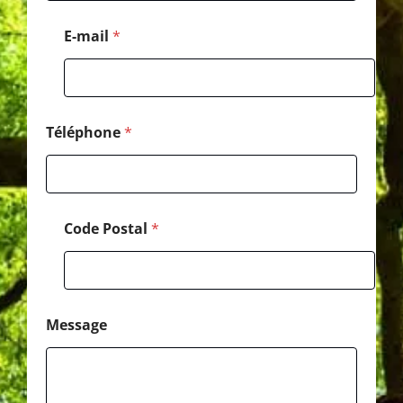
e
s
E-mail
*
s
a
g
e
C
o
Téléphone
*
d
e
Code Postal
*
Message