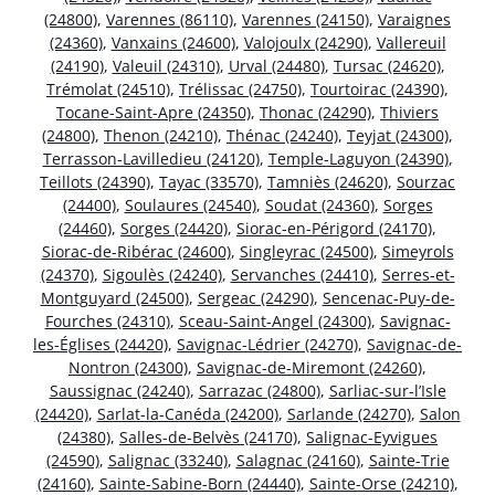
(24800)
,
Varennes (86110)
,
Varennes (24150)
,
Varaignes
(24360)
,
Vanxains (24600)
,
Valojoulx (24290)
,
Vallereuil
(24190)
,
Valeuil (24310)
,
Urval (24480)
,
Tursac (24620)
,
Trémolat (24510)
,
Trélissac (24750)
,
Tourtoirac (24390)
,
Tocane-Saint-Apre (24350)
,
Thonac (24290)
,
Thiviers
(24800)
,
Thenon (24210)
,
Thénac (24240)
,
Teyjat (24300)
,
Terrasson-Lavilledieu (24120)
,
Temple-Laguyon (24390)
,
Teillots (24390)
,
Tayac (33570)
,
Tamniès (24620)
,
Sourzac
(24400)
,
Soulaures (24540)
,
Soudat (24360)
,
Sorges
(24460)
,
Sorges (24420)
,
Siorac-en-Périgord (24170)
,
Siorac-de-Ribérac (24600)
,
Singleyrac (24500)
,
Simeyrols
(24370)
,
Sigoulès (24240)
,
Servanches (24410)
,
Serres-et-
Montguyard (24500)
,
Sergeac (24290)
,
Sencenac-Puy-de-
Fourches (24310)
,
Sceau-Saint-Angel (24300)
,
Savignac-
les-Églises (24420)
,
Savignac-Lédrier (24270)
,
Savignac-de-
Nontron (24300)
,
Savignac-de-Miremont (24260)
,
Saussignac (24240)
,
Sarrazac (24800)
,
Sarliac-sur-l’Isle
(24420)
,
Sarlat-la-Canéda (24200)
,
Sarlande (24270)
,
Salon
(24380)
,
Salles-de-Belvès (24170)
,
Salignac-Eyvigues
(24590)
,
Salignac (33240)
,
Salagnac (24160)
,
Sainte-Trie
(24160)
,
Sainte-Sabine-Born (24440)
,
Sainte-Orse (24210)
,