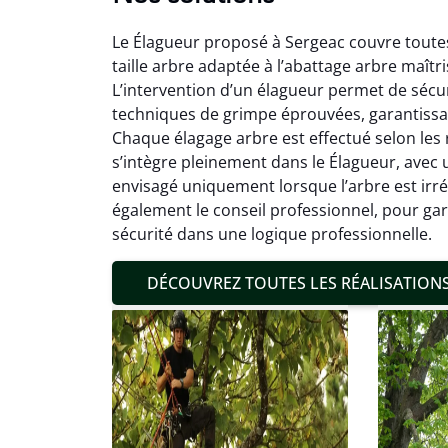
Le Élagueur proposé à Sergeac couvre toutes 
taille arbre adaptée à l’abattage arbre maîtri
L’intervention d’un élagueur permet de sécu
techniques de grimpe éprouvées, garantiss
Chaque élagage arbre est effectué selon les rè
s’intègre pleinement dans le Élagueur, avec 
Mat
envisagé uniquement lorsque l’arbre est irrév
également le conseil professionnel, pour gar
19
sécurité dans une logique professionnelle.
Inter
pré
DÉCOUVREZ TOUTES LES RÉALISATION
conditi
résul
confor