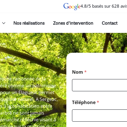
4.8/5 basés sur 628 avi
Nos réalisations
Zones d’intervention
Contact
Nom
*
proche raisonnée de la
idéré comme un patrimoine
r pour un Élagueur permet
quilibre naturel. A Sergeac,
Téléphone
*
s à la cohabitation entre
le arbre ne sont jamais
émarche réfléchie visant à
appuie sur la maîtrise du