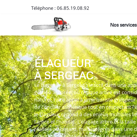
Téléphone :
06.85.19.08.92
Nos services
ÉLAGUEUR
À SERGEAC
Le Élagueur à Sergeac s’inscrit dans une ap
gestion arborée, où chaque arbre est cons
naturel. Faire appel à un arboriste grimpeu
de concilier esthétique tout en respectant l’é
le Élagueur répond à des enjeux multiples lié
l’arbre et l’habitat. L’élagage arbre et la tail
réalisés au hasard, mais intégrés dans une d
maintenir la santé du végétal. Le Élagueur s’