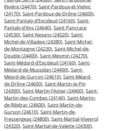
Rivière (24470)
,
Saint-Pardoux-et-Vielvic
(24170)
,
Saint-Pardoux-de-Drône (24600)
,
Saint-Pantaly-d’Excideuil (24160)
,
Saint-
Pantaly-d’Ans (24640)
,
Saint-Pancrace
(24530)
,
Saint-Nexans (24520)
,
Saint-
Michel-de-Villadeix (24380)
,
Saint-Michel-
de-Montaigne (24230)
,
Saint-Michel-de-
Double (24400)
,
Saint-Mesmin (24270)
,
Saint-Médard-d’Excideuil (24160)
,
Saint-
Médard-de-Mussidan (24400)
,
Saint-
Méard-de-Gurçon (24610)
,
Saint-Méard-
de-Drône (24600)
,
Saint-Martin-le-Pin
(24300)
,
Saint-Martin-l’Astier (24400)
,
Saint-
Martin-des-Combes (24140)
,
Saint-Martin-
de-Ribérac (24600)
,
Saint-Martin-de-
Gurson (24610)
,
Saint-Martin-de-
Fressengeas (24800)
,
Saint-Martial-Viveyrol
(24320)
,
Saint-Martial-de-Valette (24300)
,