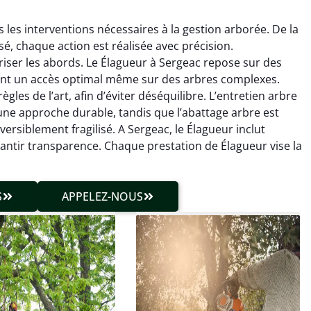
les interventions nécessaires à la gestion arborée. De la
sé, chaque action est réalisée avec précision.
riser les abords. Le Élagueur à Sergeac repose sur des
ant un accès optimal même sur des arbres complexes.
gles de l’art, afin d’éviter déséquilibre. L’entretien arbre
une approche durable, tandis que l’abattage arbre est
hieu Roussel
Julien Caradec
ersible­ment fragilisé. A Sergeac, le Élagueur inclut
antir transparence. Chaque prestation de Élagueur vise la
 décembre 2025
18 juin 2025
vention propre et
Travail très soigné sur des
cise malgré des
arbres difficiles d’accès.
S
APPELEZ-NOUS
ons compliquées. Le
Intervention sécurisée,
tat est exactement
propre et parfaitement
me à mes attentes.
maîtrisée. Résultat
impeccable.