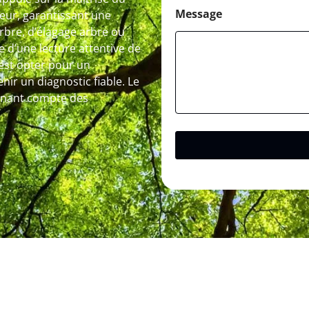
Message
peur, garantissant une
arbre, d’élagage arbre ou
 d’une lecture attentive de
’est opter pour un
r un diagnostic fiable. Le
 tenant compte des