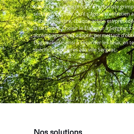
travail en hauteur propre à l’arboriste grim
sécurité optimale. Qu’il s’agisse d’entretien 
d’abattage arbre, chaque action est précédée
la structure. Choisir le Élagueur à Sergeac, c
accompagnement adapté, permettant d’obteni
Élagueur vise ainsi à sécuriser les lieux, en
spécificités propres à la ville Sergeac.
Nos solutions