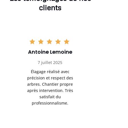
clients
Antoine Lemoine
Pasc
7 juillet 2025
22 
Élagage réalisé avec
Interven
précision et respect des
efficace
arbres. Chantier propre
devenu da
après intervention. Très
sérieux
satisfait du
conseils
professionnalisme.
san