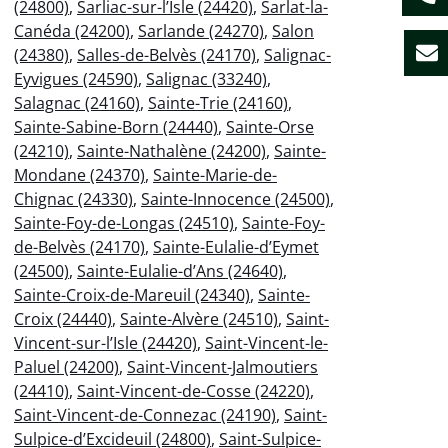
(24800)
,
Sarliac-sur-l’Isle (24420)
,
Sarlat-la-
Canéda (24200)
,
Sarlande (24270)
,
Salon
(24380)
,
Salles-de-Belvès (24170)
,
Salignac-
Eyvigues (24590)
,
Salignac (33240)
,
Salagnac (24160)
,
Sainte-Trie (24160)
,
Sainte-Sabine-Born (24440)
,
Sainte-Orse
(24210)
,
Sainte-Nathalène (24200)
,
Sainte-
Mondane (24370)
,
Sainte-Marie-de-
Chignac (24330)
,
Sainte-Innocence (24500)
,
Sainte-Foy-de-Longas (24510)
,
Sainte-Foy-
de-Belvès (24170)
,
Sainte-Eulalie-d’Eymet
(24500)
,
Sainte-Eulalie-d’Ans (24640)
,
Sainte-Croix-de-Mareuil (24340)
,
Sainte-
Croix (24440)
,
Sainte-Alvère (24510)
,
Saint-
Vincent-sur-l’Isle (24420)
,
Saint-Vincent-le-
Paluel (24200)
,
Saint-Vincent-Jalmoutiers
(24410)
,
Saint-Vincent-de-Cosse (24220)
,
Saint-Vincent-de-Connezac (24190)
,
Saint-
Sulpice-d’Excideuil (24800)
,
Saint-Sulpice-