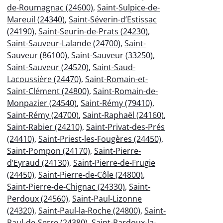
de-Roumagnac (24600)
,
Saint-Sulpice-de-
Mareuil (24340)
,
Saint-Séverin-d’Estissac
(24190)
,
Saint-Seurin-de-Prats (24230)
,
Saint-Sauveur-Lalande (24700)
,
Saint-
Sauveur (86100)
,
Saint-Sauveur (33250)
,
Saint-Sauveur (24520)
,
Saint-Saud-
Lacoussière (24470)
,
Saint-Romain-et-
Saint-Clément (24800)
,
Saint-Romain-de-
Monpazier (24540)
,
Saint-Rémy (79410)
,
Saint-Rémy (24700)
,
Saint-Raphaël (24160)
,
Saint-Rabier (24210)
,
Saint-Privat-des-Prés
(24410)
,
Saint-Priest-les-Fougères (24450)
,
Saint-Pompon (24170)
,
Saint-Pierre-
d’Eyraud (24130)
,
Saint-Pierre-de-Frugie
(24450)
,
Saint-Pierre-de-Côle (24800)
,
Saint-Pierre-de-Chignac (24330)
,
Saint-
Perdoux (24560)
,
Saint-Paul-Lizonne
(24320)
,
Saint-Paul-la-Roche (24800)
,
Saint-
Paul-de-Serre (24380)
,
Saint-Pardoux-la-