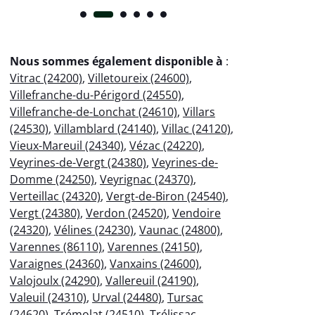
Nous sommes également disponible à
:
Vitrac (24200)
,
Villetoureix (24600)
,
Villefranche-du-Périgord (24550)
,
Villefranche-de-Lonchat (24610)
,
Villars
(24530)
,
Villamblard (24140)
,
Villac (24120)
,
Vieux-Mareuil (24340)
,
Vézac (24220)
,
Veyrines-de-Vergt (24380)
,
Veyrines-de-
Domme (24250)
,
Veyrignac (24370)
,
Verteillac (24320)
,
Vergt-de-Biron (24540)
,
Vergt (24380)
,
Verdon (24520)
,
Vendoire
(24320)
,
Vélines (24230)
,
Vaunac (24800)
,
Varennes (86110)
,
Varennes (24150)
,
Varaignes (24360)
,
Vanxains (24600)
,
Valojoulx (24290)
,
Vallereuil (24190)
,
Valeuil (24310)
,
Urval (24480)
,
Tursac
(24620)
,
Trémolat (24510)
,
Trélissac