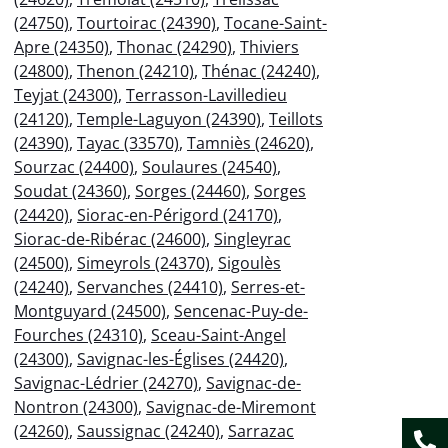
(24750)
,
Tourtoirac (24390)
,
Tocane-Saint-
Apre (24350)
,
Thonac (24290)
,
Thiviers
(24800)
,
Thenon (24210)
,
Thénac (24240)
,
Teyjat (24300)
,
Terrasson-Lavilledieu
(24120)
,
Temple-Laguyon (24390)
,
Teillots
(24390)
,
Tayac (33570)
,
Tamniès (24620)
,
Sourzac (24400)
,
Soulaures (24540)
,
Soudat (24360)
,
Sorges (24460)
,
Sorges
(24420)
,
Siorac-en-Périgord (24170)
,
Siorac-de-Ribérac (24600)
,
Singleyrac
(24500)
,
Simeyrols (24370)
,
Sigoulès
(24240)
,
Servanches (24410)
,
Serres-et-
Montguyard (24500)
,
Sencenac-Puy-de-
Fourches (24310)
,
Sceau-Saint-Angel
(24300)
,
Savignac-les-Églises (24420)
,
Savignac-Lédrier (24270)
,
Savignac-de-
Nontron (24300)
,
Savignac-de-Miremont
(24260)
,
Saussignac (24240)
,
Sarrazac