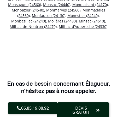
Monsaguel (24560)
,
Monsac (24440)
,
Monplaisant (24170)
,
Monpazier (24540)
,
Monmarvès (24560)
,
Monmadalès
(24560)
,
Monfaucon (24130)
,
Monestier (24240)
,
Monbazillac (24240)
,
Molières (24480)
,
Minzac (24610)
,
Milhac-de-Nontron (24470)
,
Milhac-d’Auberoche (24330)
En cas de besoin concernant Élagueur,
n'hésitez pas à nous appeler.
06.85.19.08.92
DEVIS
GRATUIT