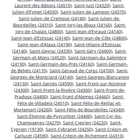
Laurent-des-Bâtons (24510)
,
Saint-Just (24320)
,
Saint-
Julien-d’Eymet (24500)
,
Saint-Julien-de-Lampon (24370)
,
Saint-Julien-de-Crempse (24140)
,
Saint-Julien-de-
Bourdeilles (24310)
,
Saint-Jory-las-Bloux (24160)
,
Saint-
Jory-de-Chalais (24800)
,
Saint-Jean-d’Eyraud (24140)
,
Saint-Jean-d’Estissac (24140)
,
Saint-Jean-de-Côle (24800)
,
Saint-Jean-d’Ataux (24190)
,
Saint-Hilaire-d’Estissac
(24140)
,
Saint-Geyrac (24330)
,
Saint-Géry (24400)
,
Saint-
Germain-et-Mons (24520)
,
Saint-Germain-du-Salembre
(24190)
,
Saint-Germain-des-Prés (24160)
,
Saint-Germain-
de-Belvès (24170)
,
Saint-Géraud-de-Corps (24700)
,
Saint-
Georges-de-Montclard (24140)
,
Saint-Georges-Blancaneix
(24130)
,
Saint-Geniès (24590)
,
Saint-Front-sur-Nizonne
(24300)
,
Saint-Front-la-Rivière (24300)
,
Saint-Front-de-
Pradoux (24400)
,
Saint-Front-d’Alemps (24460)
,
Saint-
Félix-de-Villadeix (24510)
,
Saint-Félix-de-Reillac-et-
Mortemart (24260)
,
Saint-Félix-de-Bourdeilles (24340)
,
Saint-Étienne-de-Puycorbier (24400)
,
Saint-Cyr-les-
Champagnes (24270)
,
Saint-Cyprien (24220)
,
Saint-
Cyprien (19130)
,
Saint-Cybranet (24250)
,
Saint-Crépin-et-
Carlucet (24590)
,
Saint-Crépin-de-Richemont (24310)
,