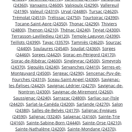
(24360)
,
Vanxains (24600)
,
Valojoulx (24290)
,
Vallereuil
(24190)
,
Valeuil (24310)
,
Urval (24480)
,
Tursac (24620)
,
Trémolat (24510)
,
Trélissac (24750)
,
Tourtoirac (24390)
,
Tocane-Saint-Apre (24350)
,
Thonac (24290)
,
Thiviers
(24800)
,
Thenon (24210)
,
Thénac (24240)
,
Teyjat (24300)
,
Terrasson-Lavilledieu (24120)
,
Temple-Laguyon (24390)
,
Teillots (24390)
,
Tayac (33570)
,
Tamniès (24620)
,
Sourzac
(24400)
,
Soulaures (24540)
,
Soudat (24360)
,
Sorges
(24460)
,
Sorges (24420)
,
Siorac-en-Périgord (24170)
,
Siorac-de-Ribérac (24600)
,
Singleyrac (24500)
,
Simeyrols
(24370)
,
Sigoulès (24240)
,
Servanches (24410)
,
Serres-et-
Montguyard (24500)
,
Sergeac (24290)
,
Sencenac-Puy-de-
Fourches (24310)
,
Sceau-Saint-Angel (24300)
,
Savignac-
les-Églises (24420)
,
Savignac-Lédrier (24270)
,
Savignac-de-
Nontron (24300)
,
Savignac-de-Miremont (24260)
,
Saussignac (24240)
,
Sarrazac (24800)
,
Sarliac-sur-l’Isle
(24420)
,
Sarlat-la-Canéda (24200)
,
Sarlande (24270)
,
Salon
(24380)
,
Salles-de-Belvès (24170)
,
Salignac-Eyvigues
(24590)
,
Salignac (33240)
,
Salagnac (24160)
,
Sainte-Trie
(24160)
,
Sainte-Sabine-Born (24440)
,
Sainte-Orse (24210)
,
Sainte-Nathalène (24200)
,
Sainte-Mondane (24370)
,