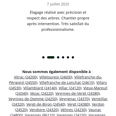
7 juillet 2025
es
Élagage réalisé avec précision et
Int
respect des arbres. Chantier propre
nt
après intervention. Très satisfait du
.
professionnalisme.
Nous sommes également disponible à
:
Vitrac (24200)
,
Villetoureix (24600)
,
Villefranche-du-
Périgord (24550)
,
Villefranche-de-Lonchat (24610)
,
Villars
(24530)
,
Villamblard (24140)
,
Villac (24120)
,
Vieux-Mareuil
(24340)
,
Vézac (24220)
,
Veyrines-de-Vergt (24380)
,
Veyrines-de-Domme (24250)
,
Veyrignac (24370)
,
Verteillac
(24320)
,
Vergt-de-Biron (24540)
,
Vergt (24380)
,
Verdon
(24520)
,
Vendoire (24320)
,
Vélines (24230)
,
Vaunac
(24800)
,
Varennes (86110)
,
Varennes (24150)
,
Varaignes