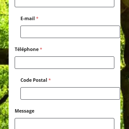
C
o
d
E-mail
*
e
M
e
s
s
a
Téléphone
*
g
e
Code Postal
*
Message