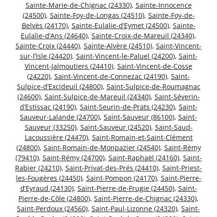
Sainte-Marie-de-Chignac (24330)
,
Sainte-Innocence
(24500)
,
Sainte-Foy-de-Longas (24510)
,
Sainte-Foy-de-
Belvès (24170)
,
Sainte-Eulalie-d’Eymet (24500)
,
Sainte-
Eulalie-d’Ans (24640)
,
Sainte-Croix-de-Mareuil (24340)
,
Sainte-Croix (24440)
,
Sainte-Alvère (24510)
,
Saint-Vincent-
sur-l’Isle (24420)
,
Saint-Vincent-le-Paluel (24200)
,
Saint-
Vincent-Jalmoutiers (24410)
,
Saint-Vincent-de-Cosse
(24220)
,
Saint-Vincent-de-Connezac (24190)
,
Saint-
Sulpice-d’Excideuil (24800)
,
Saint-Sulpice-de-Roumagnac
(24600)
,
Saint-Sulpice-de-Mareuil (24340)
,
Saint-Séverin-
d’Estissac (24190)
,
Saint-Seurin-de-Prats (24230)
,
Saint-
Sauveur-Lalande (24700)
,
Saint-Sauveur (86100)
,
Saint-
Sauveur (33250)
,
Saint-Sauveur (24520)
,
Saint-Saud-
Lacoussière (24470)
,
Saint-Romain-et-Saint-Clément
(24800)
,
Saint-Romain-de-Monpazier (24540)
,
Saint-Rémy
(79410)
,
Saint-Rémy (24700)
,
Saint-Raphaël (24160)
,
Saint-
Rabier (24210)
,
Saint-Privat-des-Prés (24410)
,
Saint-Priest-
les-Fougères (24450)
,
Saint-Pompon (24170)
,
Saint-Pierre-
d’Eyraud (24130)
,
Saint-Pierre-de-Frugie (24450)
,
Saint-
Pierre-de-Côle (24800)
,
Saint-Pierre-de-Chignac (24330)
,
Saint-Perdoux (24560)
,
Saint-Paul-Lizonne (24320)
,
Saint-