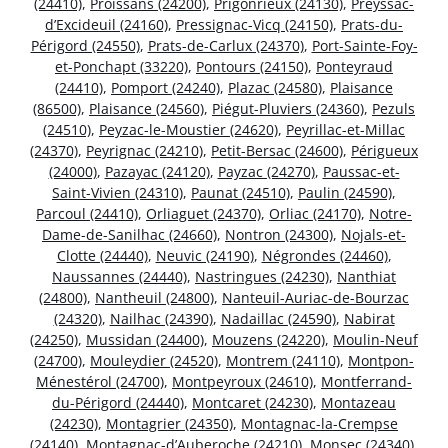
(24410)
,
Proissans (24200)
,
Prigonrieux (24130)
,
Preyssac-
d’Excideuil (24160)
,
Pressignac-Vicq (24150)
,
Prats-du-
Périgord (24550)
,
Prats-de-Carlux (24370)
,
Port-Sainte-Foy-
et-Ponchapt (33220)
,
Pontours (24150)
,
Ponteyraud
(24410)
,
Pomport (24240)
,
Plazac (24580)
,
Plaisance
(86500)
,
Plaisance (24560)
,
Piégut-Pluviers (24360)
,
Pezuls
(24510)
,
Peyzac-le-Moustier (24620)
,
Peyrillac-et-Millac
(24370)
,
Peyrignac (24210)
,
Petit-Bersac (24600)
,
Périgueux
(24000)
,
Pazayac (24120)
,
Payzac (24270)
,
Paussac-et-
Saint-Vivien (24310)
,
Paunat (24510)
,
Paulin (24590)
,
Parcoul (24410)
,
Orliaguet (24370)
,
Orliac (24170)
,
Notre-
Dame-de-Sanilhac (24660)
,
Nontron (24300)
,
Nojals-et-
Clotte (24440)
,
Neuvic (24190)
,
Négrondes (24460)
,
Naussannes (24440)
,
Nastringues (24230)
,
Nanthiat
(24800)
,
Nantheuil (24800)
,
Nanteuil-Auriac-de-Bourzac
(24320)
,
Nailhac (24390)
,
Nadaillac (24590)
,
Nabirat
(24250)
,
Mussidan (24400)
,
Mouzens (24220)
,
Moulin-Neuf
(24700)
,
Mouleydier (24520)
,
Montrem (24110)
,
Montpon-
Ménestérol (24700)
,
Montpeyroux (24610)
,
Montferrand-
du-Périgord (24440)
,
Montcaret (24230)
,
Montazeau
(24230)
,
Montagrier (24350)
,
Montagnac-la-Crempse
(24140)
,
Montagnac-d’Auberoche (24210)
,
Monsec (24340)
,