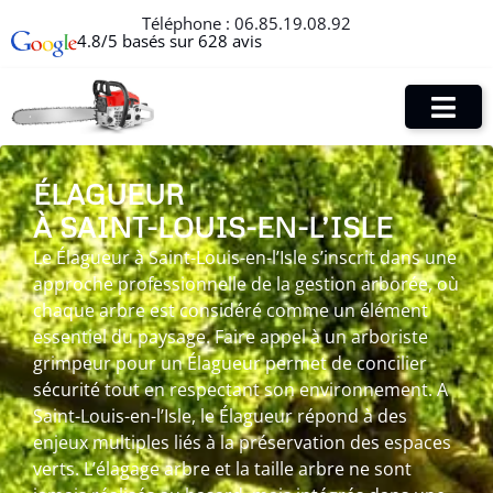
Téléphone :
06.85.19.08.92
4.8/5 basés sur 628 avis
ÉLAGUEUR
À SAINT-LOUIS-EN-L’ISLE
Le Élagueur à Saint-Louis-en-l’Isle s’inscrit dans une
approche professionnelle de la gestion arborée, où
chaque arbre est considéré comme un élément
essentiel du paysage. Faire appel à un arboriste
grimpeur pour un Élagueur permet de concilier
sécurité tout en respectant son environnement. A
Saint-Louis-en-l’Isle, le Élagueur répond à des
enjeux multiples liés à la préservation des espaces
verts. L’élagage arbre et la taille arbre ne sont