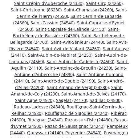
Saint-Crépin-d’Auberoche (24330)
,
Saint-Cirq (24260)
,
Saint-Christophe (86230)
,
Saint-Chamassy (24260)
,
Saint-
Cernin-de-l’Herm (24550)
,
Saint-Cernin-de-Labarde
(24560)
,
Saint-Cassien (24540)
,
Saint-Capraise-d’Eymet
(24500)
,
Saint-Capraise-de-Lalinde (24150)
,
Saint-
Barthélemy-de-Bussière (24360)
,
Saint-Barthélemy-de-
Bellegarde (24700)
,
Saint-Avit-Sénieur (24440)
,
Saint-Avit-
Rivière (24540)
,
Saint-Avit-de-Vialard (24260)
,
Saint-Aulaye
(24410)
,
Saint-Aubin-de-Nabirat (24250)
,
Saint-Aubin-de-
Lanquais (24560)
,
Saint-Aubin-de-Cadelech (24500)
,
Saint-
Aquilin (24110)
,
Saint-Antoine-de-Breuilh (24230)
,
Saint-
Antoine-d’Auberoche (24330)
,
Saint-Antoine-Cumond
(24410)
,
Saint-André-de-Double (24190)
,
Saint-André-
d’Allas (24200)
,
Saint-Amand-de-Vergt (24380)
,
Saint-
Amand-de-Coly (24290)
,
Saint-Amand-de-Belvès (24170)
,
Saint-Agne (24520)
,
Sagelat (24170)
,
Sadillac (24500)
,
Rudeau-Ladosse (24340)
,
Rouffignac-Saint-Cernin-de-
Reilhac (24580)
,
Rouffignac-de-Sigoulès (24240)
,
Ribérac
(24600)
,
Ribagnac (24240)
,
Razac-sur-l’Isle (24430)
,
Razac-
d’Eymet (24500)
,
Razac-de-Saussignac (24240)
,
Rampieux
(24440)
,
Queyssac (24140)
,
Puyrenier (24340)
,
Puymangou