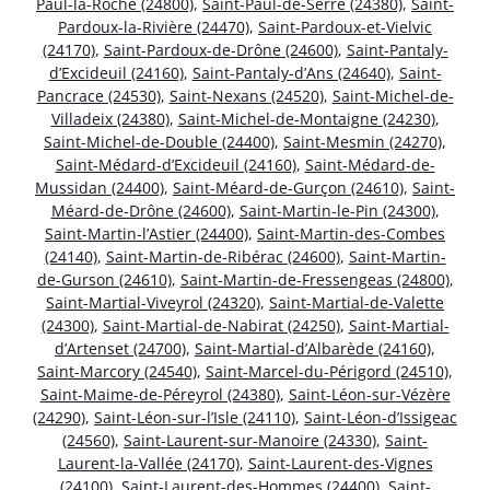
Paul-la-Roche (24800)
,
Saint-Paul-de-Serre (24380)
,
Saint-
Pardoux-la-Rivière (24470)
,
Saint-Pardoux-et-Vielvic
(24170)
,
Saint-Pardoux-de-Drône (24600)
,
Saint-Pantaly-
d’Excideuil (24160)
,
Saint-Pantaly-d’Ans (24640)
,
Saint-
Pancrace (24530)
,
Saint-Nexans (24520)
,
Saint-Michel-de-
Villadeix (24380)
,
Saint-Michel-de-Montaigne (24230)
,
Saint-Michel-de-Double (24400)
,
Saint-Mesmin (24270)
,
Saint-Médard-d’Excideuil (24160)
,
Saint-Médard-de-
Mussidan (24400)
,
Saint-Méard-de-Gurçon (24610)
,
Saint-
Méard-de-Drône (24600)
,
Saint-Martin-le-Pin (24300)
,
Saint-Martin-l’Astier (24400)
,
Saint-Martin-des-Combes
(24140)
,
Saint-Martin-de-Ribérac (24600)
,
Saint-Martin-
de-Gurson (24610)
,
Saint-Martin-de-Fressengeas (24800)
,
Saint-Martial-Viveyrol (24320)
,
Saint-Martial-de-Valette
(24300)
,
Saint-Martial-de-Nabirat (24250)
,
Saint-Martial-
d’Artenset (24700)
,
Saint-Martial-d’Albarède (24160)
,
Saint-Marcory (24540)
,
Saint-Marcel-du-Périgord (24510)
,
Saint-Maime-de-Péreyrol (24380)
,
Saint-Léon-sur-Vézère
(24290)
,
Saint-Léon-sur-l’Isle (24110)
,
Saint-Léon-d’Issigeac
(24560)
,
Saint-Laurent-sur-Manoire (24330)
,
Saint-
Laurent-la-Vallée (24170)
,
Saint-Laurent-des-Vignes
(24100)
,
Saint-Laurent-des-Hommes (24400)
,
Saint-