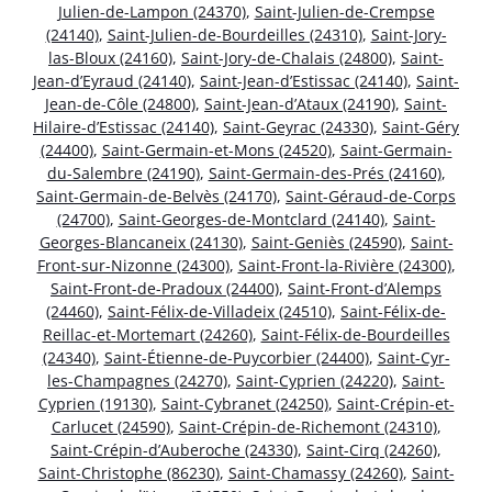
Julien-de-Lampon (24370)
,
Saint-Julien-de-Crempse
(24140)
,
Saint-Julien-de-Bourdeilles (24310)
,
Saint-Jory-
las-Bloux (24160)
,
Saint-Jory-de-Chalais (24800)
,
Saint-
Jean-d’Eyraud (24140)
,
Saint-Jean-d’Estissac (24140)
,
Saint-
Jean-de-Côle (24800)
,
Saint-Jean-d’Ataux (24190)
,
Saint-
Hilaire-d’Estissac (24140)
,
Saint-Geyrac (24330)
,
Saint-Géry
(24400)
,
Saint-Germain-et-Mons (24520)
,
Saint-Germain-
du-Salembre (24190)
,
Saint-Germain-des-Prés (24160)
,
Saint-Germain-de-Belvès (24170)
,
Saint-Géraud-de-Corps
(24700)
,
Saint-Georges-de-Montclard (24140)
,
Saint-
Georges-Blancaneix (24130)
,
Saint-Geniès (24590)
,
Saint-
Front-sur-Nizonne (24300)
,
Saint-Front-la-Rivière (24300)
,
Saint-Front-de-Pradoux (24400)
,
Saint-Front-d’Alemps
(24460)
,
Saint-Félix-de-Villadeix (24510)
,
Saint-Félix-de-
Reillac-et-Mortemart (24260)
,
Saint-Félix-de-Bourdeilles
(24340)
,
Saint-Étienne-de-Puycorbier (24400)
,
Saint-Cyr-
les-Champagnes (24270)
,
Saint-Cyprien (24220)
,
Saint-
Cyprien (19130)
,
Saint-Cybranet (24250)
,
Saint-Crépin-et-
Carlucet (24590)
,
Saint-Crépin-de-Richemont (24310)
,
Saint-Crépin-d’Auberoche (24330)
,
Saint-Cirq (24260)
,
Saint-Christophe (86230)
,
Saint-Chamassy (24260)
,
Saint-