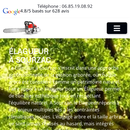
Téléphone :
06.85.19.08.92
4.8/5 basés sur 628 avis
ÉLAGUEUR
À SOURZAC
Le Élagueur à Sourzac s’inscrit dans une approche
professionnelle de la gestion arborée, où chaque
arbre est considéré comme un patrimoine naturel.
Faire appel à un élagueur pour un Élagueur permet
de concilier esthétique tout en respectant
l’équilibre naturel. A Sourzac, le Élagueur répond à
des enjeux multiples liés à les contraintes
climatiques locales. L’élagage arbre et la taille arbre
ne sont jamais réalisés au hasard, mais intégrés