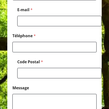
g
e
E-mail
*
M
e
s
s
a
g
Téléphone
*
e
*
Code Postal
*
Message