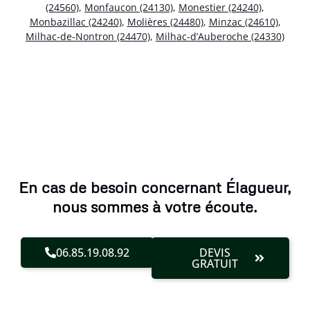
(24560)
,
Monfaucon (24130)
,
Monestier (24240)
,
Monbazillac (24240)
,
Molières (24480)
,
Minzac (24610)
,
Milhac-de-Nontron (24470)
,
Milhac-d’Auberoche (24330)
En cas de besoin concernant Élagueur,
nous sommes à votre écoute.
06.85.19.08.92
DEVIS
GRATUIT