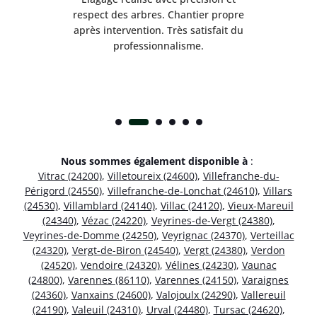
respect des arbres. Chantier propre
nt
après intervention. Très satisfait du
.
professionnalisme.
Nous sommes également disponible à
:
Vitrac (24200)
,
Villetoureix (24600)
,
Villefranche-du-
Périgord (24550)
,
Villefranche-de-Lonchat (24610)
,
Villars
(24530)
,
Villamblard (24140)
,
Villac (24120)
,
Vieux-Mareuil
(24340)
,
Vézac (24220)
,
Veyrines-de-Vergt (24380)
,
Veyrines-de-Domme (24250)
,
Veyrignac (24370)
,
Verteillac
(24320)
,
Vergt-de-Biron (24540)
,
Vergt (24380)
,
Verdon
(24520)
,
Vendoire (24320)
,
Vélines (24230)
,
Vaunac
(24800)
,
Varennes (86110)
,
Varennes (24150)
,
Varaignes
(24360)
,
Vanxains (24600)
,
Valojoulx (24290)
,
Vallereuil
(24190)
,
Valeuil (24310)
,
Urval (24480)
,
Tursac (24620)
,