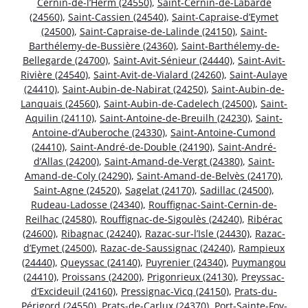
Cernin-de-l’Herm (24550)
,
Saint-Cernin-de-Labarde
(24560)
,
Saint-Cassien (24540)
,
Saint-Capraise-d’Eymet
(24500)
,
Saint-Capraise-de-Lalinde (24150)
,
Saint-
Barthélemy-de-Bussière (24360)
,
Saint-Barthélemy-de-
Bellegarde (24700)
,
Saint-Avit-Sénieur (24440)
,
Saint-Avit-
Rivière (24540)
,
Saint-Avit-de-Vialard (24260)
,
Saint-Aulaye
(24410)
,
Saint-Aubin-de-Nabirat (24250)
,
Saint-Aubin-de-
Lanquais (24560)
,
Saint-Aubin-de-Cadelech (24500)
,
Saint-
Aquilin (24110)
,
Saint-Antoine-de-Breuilh (24230)
,
Saint-
Antoine-d’Auberoche (24330)
,
Saint-Antoine-Cumond
(24410)
,
Saint-André-de-Double (24190)
,
Saint-André-
d’Allas (24200)
,
Saint-Amand-de-Vergt (24380)
,
Saint-
Amand-de-Coly (24290)
,
Saint-Amand-de-Belvès (24170)
,
Saint-Agne (24520)
,
Sagelat (24170)
,
Sadillac (24500)
,
Rudeau-Ladosse (24340)
,
Rouffignac-Saint-Cernin-de-
Reilhac (24580)
,
Rouffignac-de-Sigoulès (24240)
,
Ribérac
(24600)
,
Ribagnac (24240)
,
Razac-sur-l’Isle (24430)
,
Razac-
d’Eymet (24500)
,
Razac-de-Saussignac (24240)
,
Rampieux
(24440)
,
Queyssac (24140)
,
Puyrenier (24340)
,
Puymangou
(24410)
,
Proissans (24200)
,
Prigonrieux (24130)
,
Preyssac-
d’Excideuil (24160)
,
Pressignac-Vicq (24150)
,
Prats-du-
Périgord (24550)
,
Prats-de-Carlux (24370)
,
Port-Sainte-Foy-