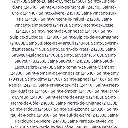
(24170)
,
Sainte-Eulalie-d’Eymet (24500)
,
Sainte-Eulalie-
d’Ans (24640)
,
Sainte-Croix-de-Mareuil (24340)
,
Sainte-
Croix (24440)
,
Sainte-Alvère (24510)
,
Saint-Vincent-sur-
l’Isle (24420)
,
Saint-Vincent-le-Paluel (24200)
,
Saint-
Vincent-Jalmoutiers (24410)
,
Saint-Vincent-de-Cosse
(24220)
,
Saint-Vincent-de-Connezac (24190)
,
Saint-
Sulpice-d’Excideuil (24800)
,
Saint-Sulpice-de-Roumagnac
(24600)
,
Saint-Sulpice-de-Mareuil (24340)
,
Saint-Séverin-
d’Estissac (24190)
,
Saint-Seurin-de-Prats (24230)
,
Saint-
Sauveur-Lalande (24700)
,
Saint-Sauveur (86100)
,
Saint-
Sauveur (33250)
,
Saint-Sauveur (24520)
,
Saint-Saud-
Lacoussière (24470)
,
Saint-Romain-et-Saint-Clément
(24800)
,
Saint-Romain-de-Monpazier (24540)
,
Saint-Rémy
(79410)
,
Saint-Rémy (24700)
,
Saint-Raphaël (24160)
,
Saint-
Rabier (24210)
,
Saint-Privat-des-Prés (24410)
,
Saint-Priest-
les-Fougères (24450)
,
Saint-Pompon (24170)
,
Saint-Pierre-
d’Eyraud (24130)
,
Saint-Pierre-de-Frugie (24450)
,
Saint-
Pierre-de-Côle (24800)
,
Saint-Pierre-de-Chignac (24330)
,
Saint-Perdoux (24560)
,
Saint-Paul-Lizonne (24320)
,
Saint-
Paul-la-Roche (24800)
,
Saint-Paul-de-Serre (24380)
,
Saint-
Pardoux-la-Rivière (24470)
,
Saint-Pardoux-et-Vielvic
(24170)
,
Saint-Pardoux-de-Drône (24600)
,
Saint-Pantaly-