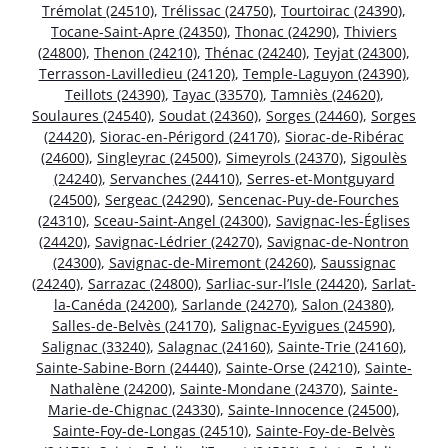
Trémolat (24510)
,
Trélissac (24750)
,
Tourtoirac (24390)
,
Tocane-Saint-Apre (24350)
,
Thonac (24290)
,
Thiviers
(24800)
,
Thenon (24210)
,
Thénac (24240)
,
Teyjat (24300)
,
Terrasson-Lavilledieu (24120)
,
Temple-Laguyon (24390)
,
Teillots (24390)
,
Tayac (33570)
,
Tamniès (24620)
,
Soulaures (24540)
,
Soudat (24360)
,
Sorges (24460)
,
Sorges
(24420)
,
Siorac-en-Périgord (24170)
,
Siorac-de-Ribérac
(24600)
,
Singleyrac (24500)
,
Simeyrols (24370)
,
Sigoulès
(24240)
,
Servanches (24410)
,
Serres-et-Montguyard
(24500)
,
Sergeac (24290)
,
Sencenac-Puy-de-Fourches
(24310)
,
Sceau-Saint-Angel (24300)
,
Savignac-les-Églises
(24420)
,
Savignac-Lédrier (24270)
,
Savignac-de-Nontron
(24300)
,
Savignac-de-Miremont (24260)
,
Saussignac
(24240)
,
Sarrazac (24800)
,
Sarliac-sur-l’Isle (24420)
,
Sarlat-
la-Canéda (24200)
,
Sarlande (24270)
,
Salon (24380)
,
Salles-de-Belvès (24170)
,
Salignac-Eyvigues (24590)
,
Salignac (33240)
,
Salagnac (24160)
,
Sainte-Trie (24160)
,
Sainte-Sabine-Born (24440)
,
Sainte-Orse (24210)
,
Sainte-
Nathalène (24200)
,
Sainte-Mondane (24370)
,
Sainte-
Marie-de-Chignac (24330)
,
Sainte-Innocence (24500)
,
Sainte-Foy-de-Longas (24510)
,
Sainte-Foy-de-Belvès