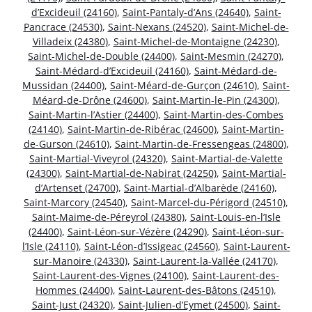
d’Excideuil (24160)
,
Saint-Pantaly-d’Ans (24640)
,
Saint-
Pancrace (24530)
,
Saint-Nexans (24520)
,
Saint-Michel-de-
Villadeix (24380)
,
Saint-Michel-de-Montaigne (24230)
,
Saint-Michel-de-Double (24400)
,
Saint-Mesmin (24270)
,
Saint-Médard-d’Excideuil (24160)
,
Saint-Médard-de-
Mussidan (24400)
,
Saint-Méard-de-Gurçon (24610)
,
Saint-
Méard-de-Drône (24600)
,
Saint-Martin-le-Pin (24300)
,
Saint-Martin-l’Astier (24400)
,
Saint-Martin-des-Combes
(24140)
,
Saint-Martin-de-Ribérac (24600)
,
Saint-Martin-
de-Gurson (24610)
,
Saint-Martin-de-Fressengeas (24800)
,
Saint-Martial-Viveyrol (24320)
,
Saint-Martial-de-Valette
(24300)
,
Saint-Martial-de-Nabirat (24250)
,
Saint-Martial-
d’Artenset (24700)
,
Saint-Martial-d’Albarède (24160)
,
Saint-Marcory (24540)
,
Saint-Marcel-du-Périgord (24510)
,
Saint-Maime-de-Péreyrol (24380)
,
Saint-Louis-en-l’Isle
(24400)
,
Saint-Léon-sur-Vézère (24290)
,
Saint-Léon-sur-
l’Isle (24110)
,
Saint-Léon-d’Issigeac (24560)
,
Saint-Laurent-
sur-Manoire (24330)
,
Saint-Laurent-la-Vallée (24170)
,
Saint-Laurent-des-Vignes (24100)
,
Saint-Laurent-des-
Hommes (24400)
,
Saint-Laurent-des-Bâtons (24510)
,
Saint-Just (24320)
,
Saint-Julien-d’Eymet (24500)
,
Saint-