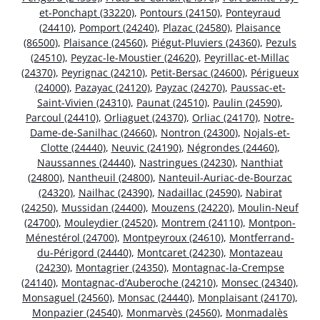
et-Ponchapt (33220)
,
Pontours (24150)
,
Ponteyraud
(24410)
,
Pomport (24240)
,
Plazac (24580)
,
Plaisance
(86500)
,
Plaisance (24560)
,
Piégut-Pluviers (24360)
,
Pezuls
(24510)
,
Peyzac-le-Moustier (24620)
,
Peyrillac-et-Millac
(24370)
,
Peyrignac (24210)
,
Petit-Bersac (24600)
,
Périgueux
(24000)
,
Pazayac (24120)
,
Payzac (24270)
,
Paussac-et-
Saint-Vivien (24310)
,
Paunat (24510)
,
Paulin (24590)
,
Parcoul (24410)
,
Orliaguet (24370)
,
Orliac (24170)
,
Notre-
Dame-de-Sanilhac (24660)
,
Nontron (24300)
,
Nojals-et-
Clotte (24440)
,
Neuvic (24190)
,
Négrondes (24460)
,
Naussannes (24440)
,
Nastringues (24230)
,
Nanthiat
(24800)
,
Nantheuil (24800)
,
Nanteuil-Auriac-de-Bourzac
(24320)
,
Nailhac (24390)
,
Nadaillac (24590)
,
Nabirat
(24250)
,
Mussidan (24400)
,
Mouzens (24220)
,
Moulin-Neuf
(24700)
,
Mouleydier (24520)
,
Montrem (24110)
,
Montpon-
Ménestérol (24700)
,
Montpeyroux (24610)
,
Montferrand-
du-Périgord (24440)
,
Montcaret (24230)
,
Montazeau
(24230)
,
Montagrier (24350)
,
Montagnac-la-Crempse
(24140)
,
Montagnac-d’Auberoche (24210)
,
Monsec (24340)
,
Monsaguel (24560)
,
Monsac (24440)
,
Monplaisant (24170)
,
Monpazier (24540)
,
Monmarvès (24560)
,
Monmadalès