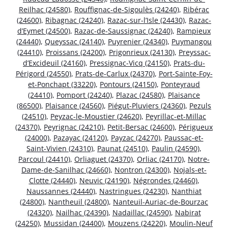
Reilhac (24580)
,
Rouffignac-de-Sigoulès (24240)
,
Ribérac
(24600)
,
Ribagnac (24240)
,
Razac-sur-l’Isle (24430)
,
Razac-
d’Eymet (24500)
,
Razac-de-Saussignac (24240)
,
Rampieux
(24440)
,
Queyssac (24140)
,
Puyrenier (24340)
,
Puymangou
(24410)
,
Proissans (24200)
,
Prigonrieux (24130)
,
Preyssac-
d’Excideuil (24160)
,
Pressignac-Vicq (24150)
,
Prats-du-
Périgord (24550)
,
Prats-de-Carlux (24370)
,
Port-Sainte-Foy-
et-Ponchapt (33220)
,
Pontours (24150)
,
Ponteyraud
(24410)
,
Pomport (24240)
,
Plazac (24580)
,
Plaisance
(86500)
,
Plaisance (24560)
,
Piégut-Pluviers (24360)
,
Pezuls
(24510)
,
Peyzac-le-Moustier (24620)
,
Peyrillac-et-Millac
(24370)
,
Peyrignac (24210)
,
Petit-Bersac (24600)
,
Périgueux
(24000)
,
Pazayac (24120)
,
Payzac (24270)
,
Paussac-et-
Saint-Vivien (24310)
,
Paunat (24510)
,
Paulin (24590)
,
Parcoul (24410)
,
Orliaguet (24370)
,
Orliac (24170)
,
Notre-
Dame-de-Sanilhac (24660)
,
Nontron (24300)
,
Nojals-et-
Clotte (24440)
,
Neuvic (24190)
,
Négrondes (24460)
,
Naussannes (24440)
,
Nastringues (24230)
,
Nanthiat
(24800)
,
Nantheuil (24800)
,
Nanteuil-Auriac-de-Bourzac
(24320)
,
Nailhac (24390)
,
Nadaillac (24590)
,
Nabirat
(24250)
,
Mussidan (24400)
,
Mouzens (24220)
,
Moulin-Neuf