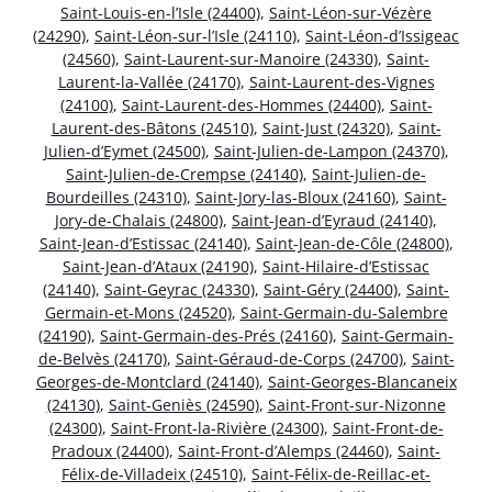
Saint-Louis-en-l’Isle (24400)
,
Saint-Léon-sur-Vézère
(24290)
,
Saint-Léon-sur-l’Isle (24110)
,
Saint-Léon-d’Issigeac
(24560)
,
Saint-Laurent-sur-Manoire (24330)
,
Saint-
Laurent-la-Vallée (24170)
,
Saint-Laurent-des-Vignes
(24100)
,
Saint-Laurent-des-Hommes (24400)
,
Saint-
Laurent-des-Bâtons (24510)
,
Saint-Just (24320)
,
Saint-
Julien-d’Eymet (24500)
,
Saint-Julien-de-Lampon (24370)
,
Saint-Julien-de-Crempse (24140)
,
Saint-Julien-de-
Bourdeilles (24310)
,
Saint-Jory-las-Bloux (24160)
,
Saint-
Jory-de-Chalais (24800)
,
Saint-Jean-d’Eyraud (24140)
,
Saint-Jean-d’Estissac (24140)
,
Saint-Jean-de-Côle (24800)
,
Saint-Jean-d’Ataux (24190)
,
Saint-Hilaire-d’Estissac
(24140)
,
Saint-Geyrac (24330)
,
Saint-Géry (24400)
,
Saint-
Germain-et-Mons (24520)
,
Saint-Germain-du-Salembre
(24190)
,
Saint-Germain-des-Prés (24160)
,
Saint-Germain-
de-Belvès (24170)
,
Saint-Géraud-de-Corps (24700)
,
Saint-
Georges-de-Montclard (24140)
,
Saint-Georges-Blancaneix
(24130)
,
Saint-Geniès (24590)
,
Saint-Front-sur-Nizonne
(24300)
,
Saint-Front-la-Rivière (24300)
,
Saint-Front-de-
Pradoux (24400)
,
Saint-Front-d’Alemps (24460)
,
Saint-
Félix-de-Villadeix (24510)
,
Saint-Félix-de-Reillac-et-