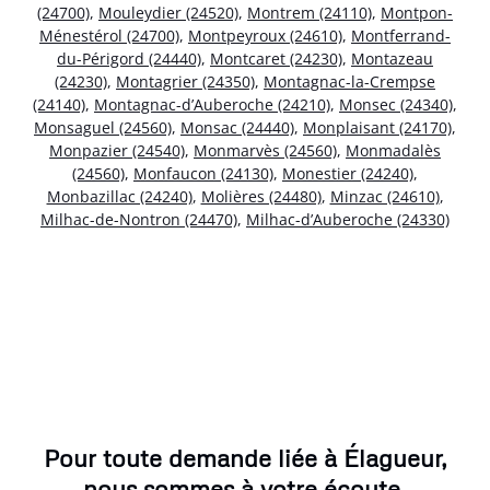
(24700)
,
Mouleydier (24520)
,
Montrem (24110)
,
Montpon-
Ménestérol (24700)
,
Montpeyroux (24610)
,
Montferrand-
du-Périgord (24440)
,
Montcaret (24230)
,
Montazeau
(24230)
,
Montagrier (24350)
,
Montagnac-la-Crempse
(24140)
,
Montagnac-d’Auberoche (24210)
,
Monsec (24340)
,
Monsaguel (24560)
,
Monsac (24440)
,
Monplaisant (24170)
,
Monpazier (24540)
,
Monmarvès (24560)
,
Monmadalès
(24560)
,
Monfaucon (24130)
,
Monestier (24240)
,
Monbazillac (24240)
,
Molières (24480)
,
Minzac (24610)
,
Milhac-de-Nontron (24470)
,
Milhac-d’Auberoche (24330)
Pour toute demande liée à Élagueur,
nous sommes à votre écoute.