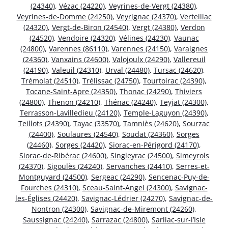
(24340)
,
Vézac (24220)
,
Veyrines-de-Vergt (24380)
,
Veyrines-de-Domme (24250)
,
Veyrignac (24370)
,
Verteillac
(24320)
,
Vergt-de-Biron (24540)
,
Vergt (24380)
,
Verdon
(24520)
,
Vendoire (24320)
,
Vélines (24230)
,
Vaunac
(24800)
,
Varennes (86110)
,
Varennes (24150)
,
Varaignes
(24360)
,
Vanxains (24600)
,
Valojoulx (24290)
,
Vallereuil
(24190)
,
Valeuil (24310)
,
Urval (24480)
,
Tursac (24620)
,
Trémolat (24510)
,
Trélissac (24750)
,
Tourtoirac (24390)
,
Tocane-Saint-Apre (24350)
,
Thonac (24290)
,
Thiviers
(24800)
,
Thenon (24210)
,
Thénac (24240)
,
Teyjat (24300)
,
Terrasson-Lavilledieu (24120)
,
Temple-Laguyon (24390)
,
Teillots (24390)
,
Tayac (33570)
,
Tamniès (24620)
,
Sourzac
(24400)
,
Soulaures (24540)
,
Soudat (24360)
,
Sorges
(24460)
,
Sorges (24420)
,
Siorac-en-Périgord (24170)
,
Siorac-de-Ribérac (24600)
,
Singleyrac (24500)
,
Simeyrols
(24370)
,
Sigoulès (24240)
,
Servanches (24410)
,
Serres-et-
Montguyard (24500)
,
Sergeac (24290)
,
Sencenac-Puy-de-
Fourches (24310)
,
Sceau-Saint-Angel (24300)
,
Savignac-
les-Églises (24420)
,
Savignac-Lédrier (24270)
,
Savignac-de-
Nontron (24300)
,
Savignac-de-Miremont (24260)
,
Saussignac (24240)
,
Sarrazac (24800)
,
Sarliac-sur-l’Isle