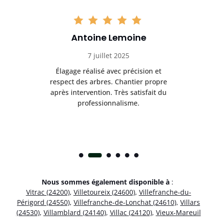
Antoine Lemoine
7 juillet 2025
es
Élagage réalisé avec précision et
Int
respect des arbres. Chantier propre
nt
après intervention. Très satisfait du
.
professionnalisme.
Nous sommes également disponible à
:
Vitrac (24200)
,
Villetoureix (24600)
,
Villefranche-du-
Périgord (24550)
,
Villefranche-de-Lonchat (24610)
,
Villars
(24530)
,
Villamblard (24140)
,
Villac (24120)
,
Vieux-Mareuil