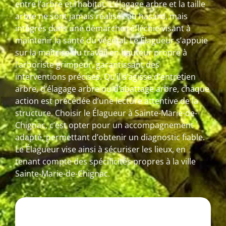
entre l’arbre et l’habitat. L’élagage arbre et la taille
arbre ne sont jamais réalisés au hasard, mais
intégrés dans une démarche réfléchie visant à
maintenir la santé du végétal. Le Élagueur s’appuie
sur la maîtrise du travail en hauteur propre à
l’arboriste grimpeur, garantissant des
interventions précises. Qu’il s’agisse d’entretien
arbre, d’élagage arbre ou d’abattage arbre, chaque
action est précédée d’une lecture attentive de la
structure. Choisir le Élagueur à Sainte-Marie-de-
Chignac, c’est opter pour un accompagnement
adapté, permettant d’obtenir un diagnostic fiable.
Le Élagueur vise ainsi à sécuriser les lieux, en
tenant compte des spécificités propres à la ville
Sainte-Marie-de-Chignac.
T