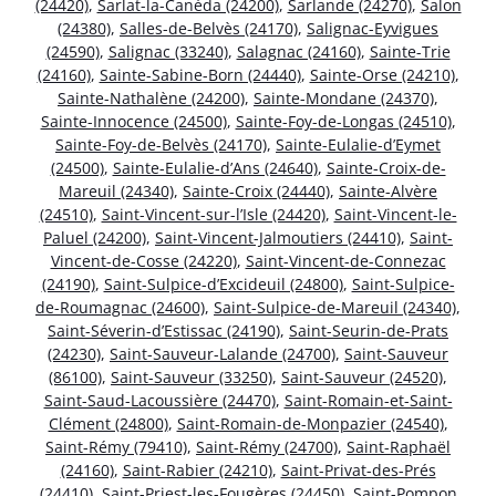
(24420)
,
Sarlat-la-Canéda (24200)
,
Sarlande (24270)
,
Salon
(24380)
,
Salles-de-Belvès (24170)
,
Salignac-Eyvigues
(24590)
,
Salignac (33240)
,
Salagnac (24160)
,
Sainte-Trie
(24160)
,
Sainte-Sabine-Born (24440)
,
Sainte-Orse (24210)
,
Sainte-Nathalène (24200)
,
Sainte-Mondane (24370)
,
Sainte-Innocence (24500)
,
Sainte-Foy-de-Longas (24510)
,
Sainte-Foy-de-Belvès (24170)
,
Sainte-Eulalie-d’Eymet
(24500)
,
Sainte-Eulalie-d’Ans (24640)
,
Sainte-Croix-de-
Mareuil (24340)
,
Sainte-Croix (24440)
,
Sainte-Alvère
(24510)
,
Saint-Vincent-sur-l’Isle (24420)
,
Saint-Vincent-le-
Paluel (24200)
,
Saint-Vincent-Jalmoutiers (24410)
,
Saint-
Vincent-de-Cosse (24220)
,
Saint-Vincent-de-Connezac
(24190)
,
Saint-Sulpice-d’Excideuil (24800)
,
Saint-Sulpice-
de-Roumagnac (24600)
,
Saint-Sulpice-de-Mareuil (24340)
,
Saint-Séverin-d’Estissac (24190)
,
Saint-Seurin-de-Prats
(24230)
,
Saint-Sauveur-Lalande (24700)
,
Saint-Sauveur
(86100)
,
Saint-Sauveur (33250)
,
Saint-Sauveur (24520)
,
Saint-Saud-Lacoussière (24470)
,
Saint-Romain-et-Saint-
Clément (24800)
,
Saint-Romain-de-Monpazier (24540)
,
Saint-Rémy (79410)
,
Saint-Rémy (24700)
,
Saint-Raphaël
(24160)
,
Saint-Rabier (24210)
,
Saint-Privat-des-Prés
(24410)
,
Saint-Priest-les-Fougères (24450)
,
Saint-Pompon