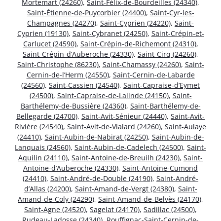
Mortemart (24260)
,
Saint-Félix-de-Bourdeilles (24340)
,
Saint-Étienne-de-Puycorbier (24400)
,
Saint-Cyr-les-
Champagnes (24270)
,
Saint-Cyprien (24220)
,
Saint-
Cyprien (19130)
,
Saint-Cybranet (24250)
,
Saint-Crépin-et-
Carlucet (24590)
,
Saint-Crépin-de-Richemont (24310)
,
Saint-Crépin-d’Auberoche (24330)
,
Saint-Cirq (24260)
,
Saint-Christophe (86230)
,
Saint-Chamassy (24260)
,
Saint-
Cernin-de-l’Herm (24550)
,
Saint-Cernin-de-Labarde
(24560)
,
Saint-Cassien (24540)
,
Saint-Capraise-d’Eymet
(24500)
,
Saint-Capraise-de-Lalinde (24150)
,
Saint-
Barthélemy-de-Bussière (24360)
,
Saint-Barthélemy-de-
Bellegarde (24700)
,
Saint-Avit-Sénieur (24440)
,
Saint-Avit-
Rivière (24540)
,
Saint-Avit-de-Vialard (24260)
,
Saint-Aulaye
(24410)
,
Saint-Aubin-de-Nabirat (24250)
,
Saint-Aubin-de-
Lanquais (24560)
,
Saint-Aubin-de-Cadelech (24500)
,
Saint-
Aquilin (24110)
,
Saint-Antoine-de-Breuilh (24230)
,
Saint-
Antoine-d’Auberoche (24330)
,
Saint-Antoine-Cumond
(24410)
,
Saint-André-de-Double (24190)
,
Saint-André-
d’Allas (24200)
,
Saint-Amand-de-Vergt (24380)
,
Saint-
Amand-de-Coly (24290)
,
Saint-Amand-de-Belvès (24170)
,
Saint-Agne (24520)
,
Sagelat (24170)
,
Sadillac (24500)
,
Rudeau-Ladosse (24340)
,
Rouffignac-Saint-Cernin-de-