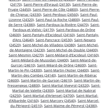
(24170)
,
Saint-Pierre-d’Eyraud (24130)
,
Saint-Pierre-de-
Frugie (24450)
,
Saint-Pierre-de-Côle (24800)
,
Saint-Pierre-
de-Chignac (24330)
,
Saint-Perdoux (24560)
,
Saint-Paul-
Lizonne (24320)
,
Saint-Paul-la-Roche (24800)
,
Saint-Paul-
de-Serre (24380)
,
Saint-Pardoux-la-Rivière (24470)
,
Saint-
Pardoux-et-Vielvic (24170)
,
Saint-Pardoux-de-Drône
(24600)
,
Saint-Pantaly-d’Excideuil (24160)
,
Saint-Pantaly-
d’Ans (24640)
,
Saint-Pancrace (24530)
,
Saint-Nexans
(24520)
,
Saint-Michel-de-Villadeix (24380)
,
Saint-Michel-
de-Montaigne (24230)
,
Saint-Michel-de-Double (24400)
,
Saint-Mesmin (24270)
,
Saint-Médard-d’Excideuil (24160)
,
Saint-Médard-de-Mussidan (24400)
,
Saint-Méard-de-
Gurçon (24610)
,
Saint-Méard-de-Drône (24600)
,
Saint-
Martin-le-Pin (24300)
,
Saint-Martin-l’Astier (24400)
,
Saint-
Martin-des-Combes (24140)
,
Saint-Martin-de-Ribérac
(24600)
,
Saint-Martin-de-Gurson (24610)
,
Saint-Martin-de-
Fressengeas (24800)
,
Saint-Martial-Viveyrol (24320)
,
Saint-
Martial-de-Valette (24300)
,
Saint-Martial-de-Nabirat
(24250)
,
Saint-Martial-d’Artenset (24700)
,
Saint-Martial-
d’Albarède (24160)
,
Saint-Marcory (24540)
,
Saint-Marcel-
du-Périgord (24510)
,
Saint-Maime-de-Péreyrol (24380)
,