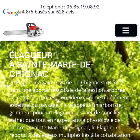
Téléphone :
06.85.19.08.92
4.8/5 basés sur 628 avis
ÉLAGUEUR
À SAINTE-MARIE-DE-
CHIGNAC
Le Élagueur à Sainte-Marie-de-Chignac s’inscrit
dans une approche globale de la gestion arborée,
où chaque arbre est considéré comme un élément
essentiel du paysage. Faire appel à un arboriste
grimpeur pour un Élagueur permet de concilier
esthétique tout en respectant la physiologie de
l’arbre. A Sainte-Marie-de-Chignac, le Élagueur
répond à des enjeux multiples liés à la cohabitation