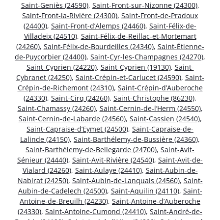
Saint-Geniès (24590)
,
Saint-Front-sur-Nizonne (24300)
,
Saint-Front-la-Rivière (24300)
,
Saint-Front-de-Pradoux
(24400)
,
Saint-Front-d’Alemps (24460)
,
Saint-Félix-de-
Villadeix (24510)
,
Saint-Félix-de-Reillac-et-Mortemart
(24260)
,
Saint-Félix-de-Bourdeilles (24340)
,
Saint-Étienne-
de-Puycorbier (24400)
,
Saint-Cyr-les-Champagnes (24270)
,
Saint-Cyprien (24220)
,
Saint-Cyprien (19130)
,
Saint-
Cybranet (24250)
,
Saint-Crépin-et-Carlucet (24590)
,
Saint-
Crépin-de-Richemont (24310)
,
Saint-Crépin-d’Auberoche
(24330)
,
Saint-Cirq (24260)
,
Saint-Christophe (86230)
,
Saint-Chamassy (24260)
,
Saint-Cernin-de-l’Herm (24550)
,
Saint-Cernin-de-Labarde (24560)
,
Saint-Cassien (24540)
,
Saint-Capraise-d’Eymet (24500)
,
Saint-Capraise-de-
Lalinde (24150)
,
Saint-Barthélemy-de-Bussière (24360)
,
Saint-Barthélemy-de-Bellegarde (24700)
,
Saint-Avit-
Sénieur (24440)
,
Saint-Avit-Rivière (24540)
,
Saint-Avit-de-
Vialard (24260)
,
Saint-Aulaye (24410)
,
Saint-Aubin-de-
Nabirat (24250)
,
Saint-Aubin-de-Lanquais (24560)
,
Saint-
Aubin-de-Cadelech (24500)
,
Saint-Aquilin (24110)
,
Saint-
Antoine-de-Breuilh (24230)
,
Saint-Antoine-d’Auberoche
(24330)
,
Saint-Antoine-Cumond (24410)
,
Saint-André-de-