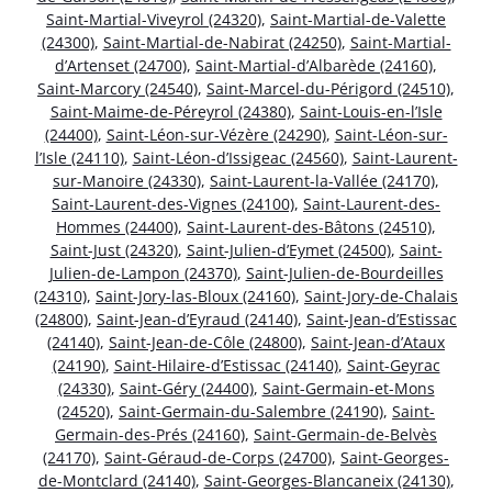
Saint-Martial-Viveyrol (24320)
,
Saint-Martial-de-Valette
(24300)
,
Saint-Martial-de-Nabirat (24250)
,
Saint-Martial-
d’Artenset (24700)
,
Saint-Martial-d’Albarède (24160)
,
Saint-Marcory (24540)
,
Saint-Marcel-du-Périgord (24510)
,
Saint-Maime-de-Péreyrol (24380)
,
Saint-Louis-en-l’Isle
(24400)
,
Saint-Léon-sur-Vézère (24290)
,
Saint-Léon-sur-
l’Isle (24110)
,
Saint-Léon-d’Issigeac (24560)
,
Saint-Laurent-
sur-Manoire (24330)
,
Saint-Laurent-la-Vallée (24170)
,
Saint-Laurent-des-Vignes (24100)
,
Saint-Laurent-des-
Hommes (24400)
,
Saint-Laurent-des-Bâtons (24510)
,
Saint-Just (24320)
,
Saint-Julien-d’Eymet (24500)
,
Saint-
Julien-de-Lampon (24370)
,
Saint-Julien-de-Bourdeilles
(24310)
,
Saint-Jory-las-Bloux (24160)
,
Saint-Jory-de-Chalais
(24800)
,
Saint-Jean-d’Eyraud (24140)
,
Saint-Jean-d’Estissac
(24140)
,
Saint-Jean-de-Côle (24800)
,
Saint-Jean-d’Ataux
(24190)
,
Saint-Hilaire-d’Estissac (24140)
,
Saint-Geyrac
(24330)
,
Saint-Géry (24400)
,
Saint-Germain-et-Mons
(24520)
,
Saint-Germain-du-Salembre (24190)
,
Saint-
Germain-des-Prés (24160)
,
Saint-Germain-de-Belvès
(24170)
,
Saint-Géraud-de-Corps (24700)
,
Saint-Georges-
de-Montclard (24140)
,
Saint-Georges-Blancaneix (24130)
,