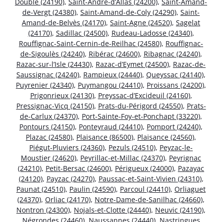
Double (24190)
,
Saint-André-d’Allas (24200)
,
Saint-Amand-
de-Vergt (24380)
,
Saint-Amand-de-Coly (24290)
,
Saint-
Amand-de-Belvès (24170)
,
Saint-Agne (24520)
,
Sagelat
(24170)
,
Sadillac (24500)
,
Rudeau-Ladosse (24340)
,
Rouffignac-Saint-Cernin-de-Reilhac (24580)
,
Rouffignac-
de-Sigoulès (24240)
,
Ribérac (24600)
,
Ribagnac (24240)
,
Razac-sur-l’Isle (24430)
,
Razac-d’Eymet (24500)
,
Razac-de-
Saussignac (24240)
,
Rampieux (24440)
,
Queyssac (24140)
,
Puyrenier (24340)
,
Puymangou (24410)
,
Proissans (24200)
,
Prigonrieux (24130)
,
Preyssac-d’Excideuil (24160)
,
Pressignac-Vicq (24150)
,
Prats-du-Périgord (24550)
,
Prats-
de-Carlux (24370)
,
Port-Sainte-Foy-et-Ponchapt (33220)
,
Pontours (24150)
,
Ponteyraud (24410)
,
Pomport (24240)
,
Plazac (24580)
,
Plaisance (86500)
,
Plaisance (24560)
,
Piégut-Pluviers (24360)
,
Pezuls (24510)
,
Peyzac-le-
Moustier (24620)
,
Peyrillac-et-Millac (24370)
,
Peyrignac
(24210)
,
Petit-Bersac (24600)
,
Périgueux (24000)
,
Pazayac
(24120)
,
Payzac (24270)
,
Paussac-et-Saint-Vivien (24310)
,
Paunat (24510)
,
Paulin (24590)
,
Parcoul (24410)
,
Orliaguet
(24370)
,
Orliac (24170)
,
Notre-Dame-de-Sanilhac (24660)
,
Nontron (24300)
,
Nojals-et-Clotte (24440)
,
Neuvic (24190)
,
Négrondes (24460)
,
Naussannes (24440)
,
Nastringues