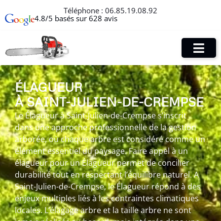
Téléphone :
06.85.19.08.92
4.8/5 basés sur 628 avis
ÉLAGUEUR
À SAINT-JULIEN-DE-CREMPSE
Le Élagueur à Saint-Julien-de-Crempse s’inscrit
dans une approche professionnelle de la gestion
arborée, où chaque arbre est considéré comme un
élément essentiel du paysage. Faire appel à un
élagueur pour un Élagueur permet de concilier
durabilité tout en respectant l’équilibre naturel. A
Saint-Julien-de-Crempse, le Élagueur répond à des
enjeux multiples liés à les contraintes climatiques
locales. L’élagage arbre et la taille arbre ne sont