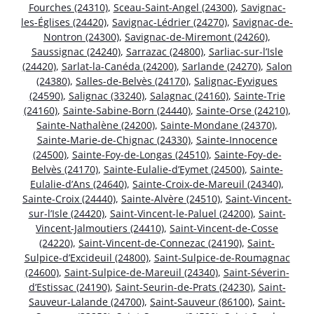
Fourches (24310)
,
Sceau-Saint-Angel (24300)
,
Savignac-
les-Églises (24420)
,
Savignac-Lédrier (24270)
,
Savignac-de-
Nontron (24300)
,
Savignac-de-Miremont (24260)
,
Saussignac (24240)
,
Sarrazac (24800)
,
Sarliac-sur-l’Isle
(24420)
,
Sarlat-la-Canéda (24200)
,
Sarlande (24270)
,
Salon
(24380)
,
Salles-de-Belvès (24170)
,
Salignac-Eyvigues
(24590)
,
Salignac (33240)
,
Salagnac (24160)
,
Sainte-Trie
(24160)
,
Sainte-Sabine-Born (24440)
,
Sainte-Orse (24210)
,
Sainte-Nathalène (24200)
,
Sainte-Mondane (24370)
,
Sainte-Marie-de-Chignac (24330)
,
Sainte-Innocence
(24500)
,
Sainte-Foy-de-Longas (24510)
,
Sainte-Foy-de-
Belvès (24170)
,
Sainte-Eulalie-d’Eymet (24500)
,
Sainte-
Eulalie-d’Ans (24640)
,
Sainte-Croix-de-Mareuil (24340)
,
Sainte-Croix (24440)
,
Sainte-Alvère (24510)
,
Saint-Vincent-
sur-l’Isle (24420)
,
Saint-Vincent-le-Paluel (24200)
,
Saint-
Vincent-Jalmoutiers (24410)
,
Saint-Vincent-de-Cosse
(24220)
,
Saint-Vincent-de-Connezac (24190)
,
Saint-
Sulpice-d’Excideuil (24800)
,
Saint-Sulpice-de-Roumagnac
(24600)
,
Saint-Sulpice-de-Mareuil (24340)
,
Saint-Séverin-
d’Estissac (24190)
,
Saint-Seurin-de-Prats (24230)
,
Saint-
Sauveur-Lalande (24700)
,
Saint-Sauveur (86100)
,
Saint-