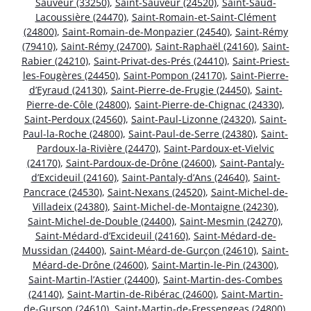
Sauveur (33250)
,
Saint-Sauveur (24520)
,
Saint-Saud-
Lacoussière (24470)
,
Saint-Romain-et-Saint-Clément
(24800)
,
Saint-Romain-de-Monpazier (24540)
,
Saint-Rémy
(79410)
,
Saint-Rémy (24700)
,
Saint-Raphaël (24160)
,
Saint-
Rabier (24210)
,
Saint-Privat-des-Prés (24410)
,
Saint-Priest-
les-Fougères (24450)
,
Saint-Pompon (24170)
,
Saint-Pierre-
d’Eyraud (24130)
,
Saint-Pierre-de-Frugie (24450)
,
Saint-
Pierre-de-Côle (24800)
,
Saint-Pierre-de-Chignac (24330)
,
Saint-Perdoux (24560)
,
Saint-Paul-Lizonne (24320)
,
Saint-
Paul-la-Roche (24800)
,
Saint-Paul-de-Serre (24380)
,
Saint-
Pardoux-la-Rivière (24470)
,
Saint-Pardoux-et-Vielvic
(24170)
,
Saint-Pardoux-de-Drône (24600)
,
Saint-Pantaly-
d’Excideuil (24160)
,
Saint-Pantaly-d’Ans (24640)
,
Saint-
Pancrace (24530)
,
Saint-Nexans (24520)
,
Saint-Michel-de-
Villadeix (24380)
,
Saint-Michel-de-Montaigne (24230)
,
Saint-Michel-de-Double (24400)
,
Saint-Mesmin (24270)
,
Saint-Médard-d’Excideuil (24160)
,
Saint-Médard-de-
Mussidan (24400)
,
Saint-Méard-de-Gurçon (24610)
,
Saint-
Méard-de-Drône (24600)
,
Saint-Martin-le-Pin (24300)
,
Saint-Martin-l’Astier (24400)
,
Saint-Martin-des-Combes
(24140)
,
Saint-Martin-de-Ribérac (24600)
,
Saint-Martin-
de-Gurson (24610)
,
Saint-Martin-de-Fressengeas (24800)
,