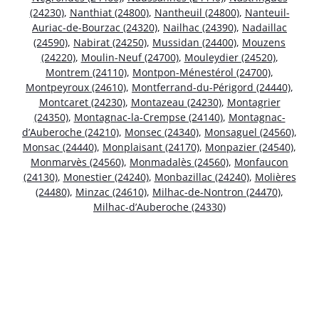
(24230)
,
Nanthiat (24800)
,
Nantheuil (24800)
,
Nanteuil-
Auriac-de-Bourzac (24320)
,
Nailhac (24390)
,
Nadaillac
(24590)
,
Nabirat (24250)
,
Mussidan (24400)
,
Mouzens
(24220)
,
Moulin-Neuf (24700)
,
Mouleydier (24520)
,
Montrem (24110)
,
Montpon-Ménestérol (24700)
,
Montpeyroux (24610)
,
Montferrand-du-Périgord (24440)
,
Montcaret (24230)
,
Montazeau (24230)
,
Montagrier
(24350)
,
Montagnac-la-Crempse (24140)
,
Montagnac-
d’Auberoche (24210)
,
Monsec (24340)
,
Monsaguel (24560)
,
Monsac (24440)
,
Monplaisant (24170)
,
Monpazier (24540)
,
Monmarvès (24560)
,
Monmadalès (24560)
,
Monfaucon
(24130)
,
Monestier (24240)
,
Monbazillac (24240)
,
Molières
(24480)
,
Minzac (24610)
,
Milhac-de-Nontron (24470)
,
Milhac-d’Auberoche (24330)