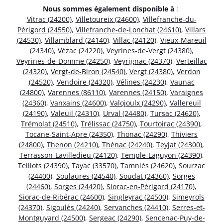
Nous sommes également disponible à
:
Vitrac (24200)
,
Villetoureix (24600)
,
Villefranche-du-
Périgord (24550)
,
Villefranche-de-Lonchat (24610)
,
Villars
(24530)
,
Villamblard (24140)
,
Villac (24120)
,
Vieux-Mareuil
(24340)
,
Vézac (24220)
,
Veyrines-de-Vergt (24380)
,
Veyrines-de-Domme (24250)
,
Veyrignac (24370)
,
Verteillac
(24320)
,
Vergt-de-Biron (24540)
,
Vergt (24380)
,
Verdon
(24520)
,
Vendoire (24320)
,
Vélines (24230)
,
Vaunac
(24800)
,
Varennes (86110)
,
Varennes (24150)
,
Varaignes
(24360)
,
Vanxains (24600)
,
Valojoulx (24290)
,
Vallereuil
(24190)
,
Valeuil (24310)
,
Urval (24480)
,
Tursac (24620)
,
Trémolat (24510)
,
Trélissac (24750)
,
Tourtoirac (24390)
,
Tocane-Saint-Apre (24350)
,
Thonac (24290)
,
Thiviers
(24800)
,
Thenon (24210)
,
Thénac (24240)
,
Teyjat (24300)
,
Terrasson-Lavilledieu (24120)
,
Temple-Laguyon (24390)
,
Teillots (24390)
,
Tayac (33570)
,
Tamniès (24620)
,
Sourzac
(24400)
,
Soulaures (24540)
,
Soudat (24360)
,
Sorges
(24460)
,
Sorges (24420)
,
Siorac-en-Périgord (24170)
,
Siorac-de-Ribérac (24600)
,
Singleyrac (24500)
,
Simeyrols
(24370)
,
Sigoulès (24240)
,
Servanches (24410)
,
Serres-et-
Montguyard (24500)
,
Sergeac (24290)
,
Sencenac-Puy-de-