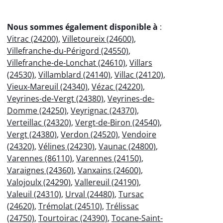
Nous sommes également disponible à
:
Vitrac (24200)
,
Villetoureix (24600)
,
Villefranche-du-Périgord (24550)
,
Villefranche-de-Lonchat (24610)
,
Villars
(24530)
,
Villamblard (24140)
,
Villac (24120)
,
Vieux-Mareuil (24340)
,
Vézac (24220)
,
Veyrines-de-Vergt (24380)
,
Veyrines-de-
Domme (24250)
,
Veyrignac (24370)
,
Verteillac (24320)
,
Vergt-de-Biron (24540)
,
Vergt (24380)
,
Verdon (24520)
,
Vendoire
(24320)
,
Vélines (24230)
,
Vaunac (24800)
,
Varennes (86110)
,
Varennes (24150)
,
Varaignes (24360)
,
Vanxains (24600)
,
Valojoulx (24290)
,
Vallereuil (24190)
,
Valeuil (24310)
,
Urval (24480)
,
Tursac
(24620)
,
Trémolat (24510)
,
Trélissac
(24750)
,
Tourtoirac (24390)
,
Tocane-Saint-