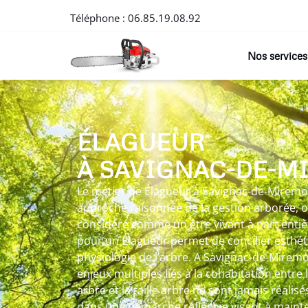
Téléphone :
06.85.19.08.92
Nos services
ÉLAGUEUR
À SAVIGNAC-DE-M
Le métier de Élagueur à Savignac-de-Miremon
approche raisonnée de la gestion arborée, 
considéré comme un être vivant à part entiè
pour un Élagueur permet de concilier esthét
physiologie de l’arbre. A Savignac-de-Mirem
enjeux multiples liés à la cohabitation entre l
arbre et la taille arbre ne sont jamais réalis
dans une démarche réfléchie visant à mainten