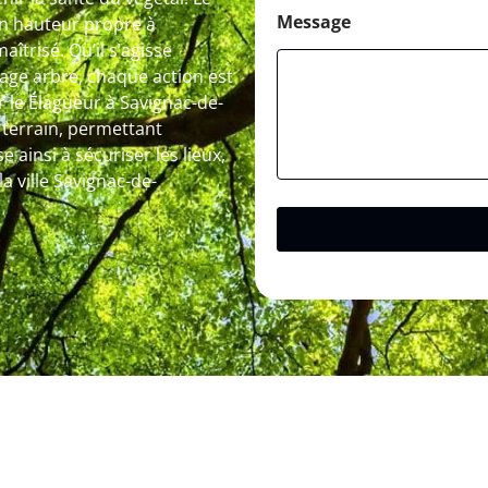
Message
 en hauteur propre à
îtrisé. Qu’il s’agisse
tage arbre, chaque action est
 le Élagueur à Savignac-de-
 terrain, permettant
e ainsi à sécuriser les lieux,
a ville Savignac-de-