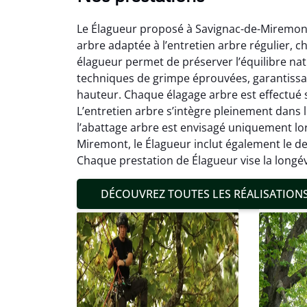
Le Élagueur proposé à Savignac-de-Miremont c
arbre adaptée à l’entretien arbre régulier, c
élagueur permet de préserver l’équilibre na
techniques de grimpe éprouvées, garantissa
hauteur. Chaque élagage arbre est effectué selo
Mat
L’entretien arbre s’intègre pleinement dans 
l’abattage arbre est envisagé uniquement lors
19
Miremont, le Élagueur inclut également le de
Inter
Chaque prestation de Élagueur vise la longé
pré
conditi
DÉCOUVREZ TOUTES LES RÉALISATION
résul
confor