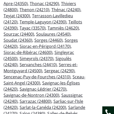
Apre (24350)
,
Thonac (24290)
,
Thiviers
(24800)
,
Thenon (24210)
,
Thénac (24240)
,
Teyjat (24300)
,
Terrasson-Lavilledieu
(24120)
,
Temple-Laguyon (24390)
,
Teillots
(24390)
,
Tayac (33570)
,
Tamniès (24620)
,
Sourzac (24400)
,
Soulaures (24540)
,
Soudat (24360)
,
Sorges (24460)
,
Sorges
(24420)
,
Siorac-en-Périgord (24170)
,
Siorac-de-Ribérac (24600)
,
Singleyrac
(24500)
,
Simeyrols (24370)
,
Sigoulès
(24240)
,
Servanches (24410)
,
Serres-et-
Montguyard (24500)
,
Sergeac (24290)
,
Sencenac-Puy-de-Fourches (24310)
,
Sceau-
Saint-Angel (24300)
,
Savignac-les-Églises
(24420)
,
Savignac-Lédrier (24270)
,
Savignac-de-Nontron (24300)
,
Saussignac
(24240)
,
Sarrazac (24800)
,
Sarliac-sur-l’Isle
(24420)
,
Sarlat-la-Canéda (24200)
,
Sarlande
(24270)
,
Salon (24380)
,
Salles-de-Belvès