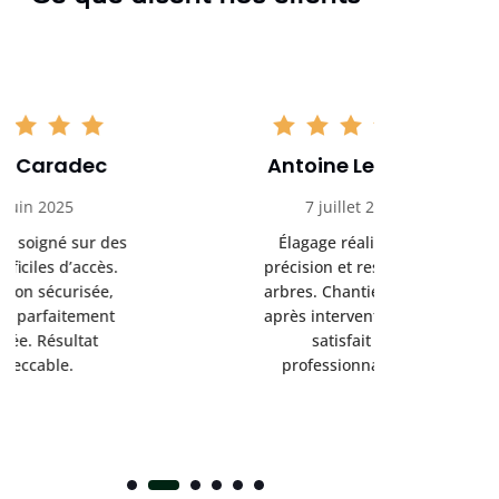
Antoine Lemoine
Pasc
7 juillet 2025
22 
Élagage réalisé avec
Interven
précision et respect des
efficace
arbres. Chantier propre
devenu da
après intervention. Très
sérieux
satisfait du
conseils
professionnalisme.
san