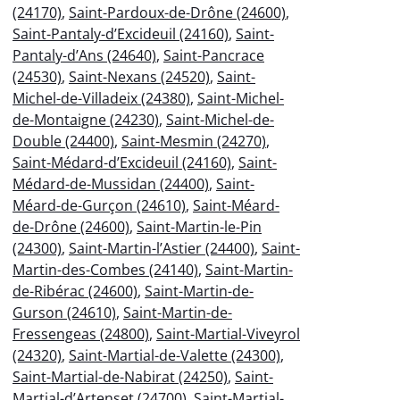
(24170)
,
Saint-Pardoux-de-Drône (24600)
,
Saint-Pantaly-d’Excideuil (24160)
,
Saint-
Pantaly-d’Ans (24640)
,
Saint-Pancrace
(24530)
,
Saint-Nexans (24520)
,
Saint-
Michel-de-Villadeix (24380)
,
Saint-Michel-
de-Montaigne (24230)
,
Saint-Michel-de-
Double (24400)
,
Saint-Mesmin (24270)
,
Saint-Médard-d’Excideuil (24160)
,
Saint-
Médard-de-Mussidan (24400)
,
Saint-
Méard-de-Gurçon (24610)
,
Saint-Méard-
de-Drône (24600)
,
Saint-Martin-le-Pin
(24300)
,
Saint-Martin-l’Astier (24400)
,
Saint-
Martin-des-Combes (24140)
,
Saint-Martin-
de-Ribérac (24600)
,
Saint-Martin-de-
Gurson (24610)
,
Saint-Martin-de-
Fressengeas (24800)
,
Saint-Martial-Viveyrol
(24320)
,
Saint-Martial-de-Valette (24300)
,
Saint-Martial-de-Nabirat (24250)
,
Saint-
Martial-d’Artenset (24700)
,
Saint-Martial-