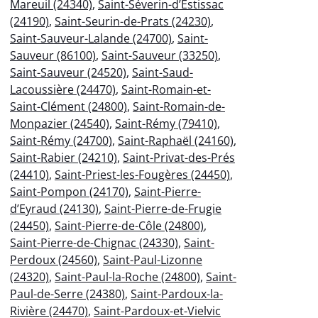
Mareuil (24340)
,
Saint-Séverin-d’Estissac
(24190)
,
Saint-Seurin-de-Prats (24230)
,
Saint-Sauveur-Lalande (24700)
,
Saint-
Sauveur (86100)
,
Saint-Sauveur (33250)
,
Saint-Sauveur (24520)
,
Saint-Saud-
Lacoussière (24470)
,
Saint-Romain-et-
Saint-Clément (24800)
,
Saint-Romain-de-
Monpazier (24540)
,
Saint-Rémy (79410)
,
Saint-Rémy (24700)
,
Saint-Raphaël (24160)
,
Saint-Rabier (24210)
,
Saint-Privat-des-Prés
(24410)
,
Saint-Priest-les-Fougères (24450)
,
Saint-Pompon (24170)
,
Saint-Pierre-
d’Eyraud (24130)
,
Saint-Pierre-de-Frugie
(24450)
,
Saint-Pierre-de-Côle (24800)
,
Saint-Pierre-de-Chignac (24330)
,
Saint-
Perdoux (24560)
,
Saint-Paul-Lizonne
(24320)
,
Saint-Paul-la-Roche (24800)
,
Saint-
Paul-de-Serre (24380)
,
Saint-Pardoux-la-
Rivière (24470)
,
Saint-Pardoux-et-Vielvic