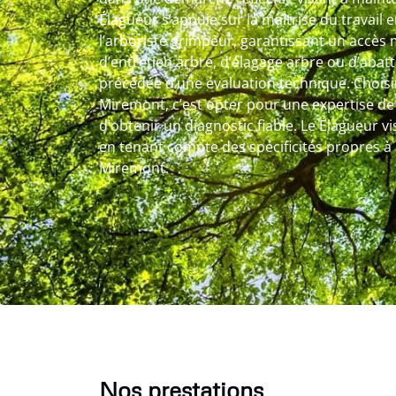
Élagueur s’appuie sur la maîtrise du travail
l’arboriste grimpeur, garantissant un accès ma
d’entretien arbre, d’élagage arbre ou d’abat
précédée d’une évaluation technique. Choisir
Miremont, c’est opter pour une expertise de
d’obtenir un diagnostic fiable. Le Élagueur vis
en tenant compte des spécificités propres à l
Miremont.
Nos prestations