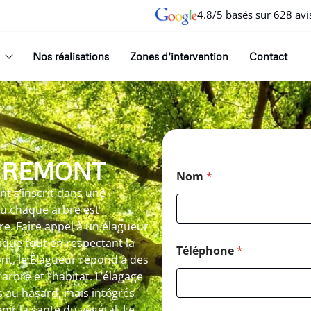
4.8/5 basés sur 628 avi
Nos réalisations
Zones d’intervention
Contact
IREMONT
Nom
*
t s’inscrit dans une
où chaque arbre est
re. Faire appel à un élagueur
ique tout en respectant la
Téléphone
*
ont, le Élagueur répond à des
’arbre et l’habitat. L’élagage
és au hasard, mais intégrés
ir la santé du végétal. Le