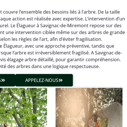
ouvre l’ensemble des besoins liés à l’arbre. De la taille
haque action est réalisée avec expertise. L’intervention d’un
turel. Le Élagueur à Savignac-de-Miremont repose sur des
nt une intervention ciblée même sur des arbres de grande
n les règles de l’art, afin d’éviter fragilisation.
hieu Roussel
Julien Caradec
le Élagueur, avec une approche préventive, tandis que
que l’arbre est irréversible­ment fragilisé. A Savignac-de-
 décembre 2025
18 juin 2025
vis élagage arbre détaillé, pour garantir compréhension.
vention propre et
Travail très soigné sur des
vité des arbres dans une logique respectueuse.
cise malgré des
arbres difficiles d’accès.
ons compliquées. Le
Intervention sécurisée,
S
APPELEZ-NOUS
tat est exactement
propre et parfaitement
me à mes attentes.
maîtrisée. Résultat
impeccable.