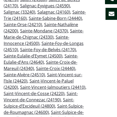
(24170)
,
Salignac-Eyvigues (24590)
,
Salignac (33240)
,
Salagnac (24160)
,
Sainte-
Trie (24160)
,
Sainte-Sabine-Born (24440)
,
Sainte-Orse (24210)
,
Sainte-Nathalène
(24200)
,
Sainte-Mondane (24370)
,
Sainte-
Marie-de-Chignac (24330)
,
Sainte-
Innocence (24500)
,
Sainte-Foy-de-Longas
(24510)
,
Sainte-Foy-de-Belvès (24170)
,
Sainte-Eulalie-d’Eymet (24500)
,
Sainte-
Eulalie-d’Ans (24640)
,
Sainte-Croix-de-
Mareuil (24340)
,
Sainte-Croix (24440)
,
Sainte-Alvère (24510)
,
Saint-Vincent-sur-
l’Isle (24420)
,
Saint-Vincent-le-Paluel
(24200)
,
Saint-Vincent-Jalmoutiers (24410)
,
Saint-Vincent-de-Cosse (24220)
,
Saint-
Vincent-de-Connezac (24190)
,
Saint-
Sulpice-d’Excideuil (24800)
,
Saint-Sulpice-
de-Roumagnac (24600)
,
Saint-Sulpice-de-