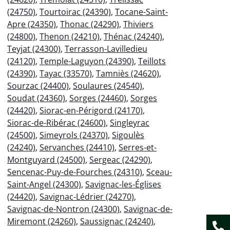
(24750)
,
Tourtoirac (24390)
,
Tocane-Saint-
Apre (24350)
,
Thonac (24290)
,
Thiviers
(24800)
,
Thenon (24210)
,
Thénac (24240)
,
Teyjat (24300)
,
Terrasson-Lavilledieu
(24120)
,
Temple-Laguyon (24390)
,
Teillots
(24390)
,
Tayac (33570)
,
Tamniès (24620)
,
Sourzac (24400)
,
Soulaures (24540)
,
Soudat (24360)
,
Sorges (24460)
,
Sorges
(24420)
,
Siorac-en-Périgord (24170)
,
Siorac-de-Ribérac (24600)
,
Singleyrac
(24500)
,
Simeyrols (24370)
,
Sigoulès
(24240)
,
Servanches (24410)
,
Serres-et-
Montguyard (24500)
,
Sergeac (24290)
,
Sencenac-Puy-de-Fourches (24310)
,
Sceau-
Saint-Angel (24300)
,
Savignac-les-Églises
(24420)
,
Savignac-Lédrier (24270)
,
Savignac-de-Nontron (24300)
,
Savignac-de-
Miremont (24260)
,
Saussignac (24240)
,