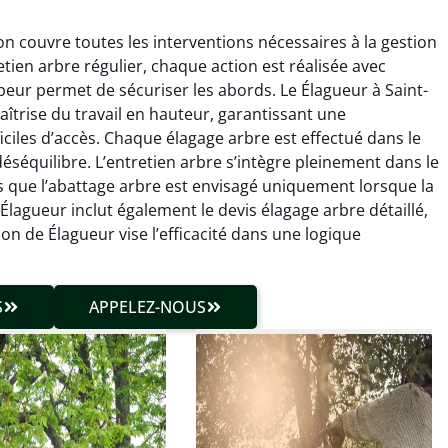
 couvre toutes les interventions nécessaires à la gestion
etien arbre régulier, chaque action est réalisée avec
mpeur permet de sécuriser les abords. Le Élagueur à Saint-
trise du travail en hauteur, garantissant une
iciles d’accès. Chaque élagage arbre est effectué dans le
 déséquilibre. L’entretien arbre s’intègre pleinement dans le
hieu Roussel
Julien Caradec
 que l’abattage arbre est envisagé uniquement lorsque la
 Élagueur inclut également le devis élagage arbre détaillé,
 décembre 2025
18 juin 2025
n de Élagueur vise l’efficacité dans une logique
vention propre et
Travail très soigné sur des
cise malgré des
arbres difficiles d’accès.
ons compliquées. Le
Intervention sécurisée,
S
APPELEZ-NOUS
tat est exactement
propre et parfaitement
me à mes attentes.
maîtrisée. Résultat
impeccable.