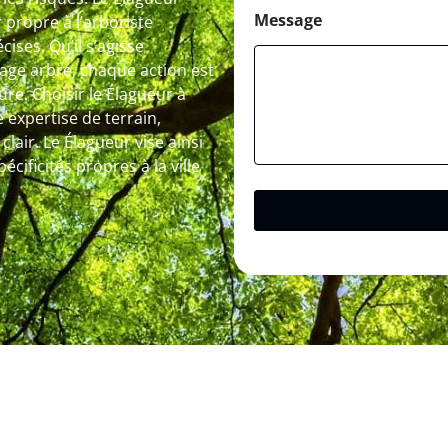
Message
 propre à l’arboriste
ises. Qu’il s’agisse
tage arbre, chaque action est
ure. Choisir le Élagueur à
 expertise de terrain,
lair. Le Élagueur vise ainsi
cificités propres à la ville