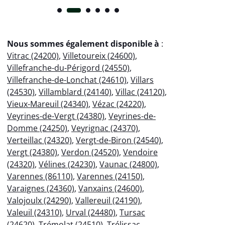
Nous sommes également disponible à
:
Vitrac (24200)
,
Villetoureix (24600)
,
Villefranche-du-Périgord (24550)
,
Villefranche-de-Lonchat (24610)
,
Villars
(24530)
,
Villamblard (24140)
,
Villac (24120)
,
Vieux-Mareuil (24340)
,
Vézac (24220)
,
Veyrines-de-Vergt (24380)
,
Veyrines-de-
Domme (24250)
,
Veyrignac (24370)
,
Verteillac (24320)
,
Vergt-de-Biron (24540)
,
Vergt (24380)
,
Verdon (24520)
,
Vendoire
(24320)
,
Vélines (24230)
,
Vaunac (24800)
,
Varennes (86110)
,
Varennes (24150)
,
Varaignes (24360)
,
Vanxains (24600)
,
Valojoulx (24290)
,
Vallereuil (24190)
,
Valeuil (24310)
,
Urval (24480)
,
Tursac
(24620)
,
Trémolat (24510)
,
Trélissac