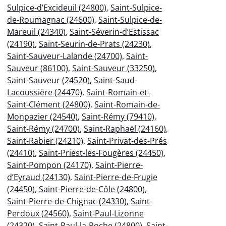
Sulpice-d’Excideuil (24800)
,
Saint-Sulpice-
de-Roumagnac (24600)
,
Saint-Sulpice-de-
Mareuil (24340)
,
Saint-Séverin-d’Estissac
(24190)
,
Saint-Seurin-de-Prats (24230)
,
Saint-Sauveur-Lalande (24700)
,
Saint-
Sauveur (86100)
,
Saint-Sauveur (33250)
,
Saint-Sauveur (24520)
,
Saint-Saud-
Lacoussière (24470)
,
Saint-Romain-et-
Saint-Clément (24800)
,
Saint-Romain-de-
Monpazier (24540)
,
Saint-Rémy (79410)
,
Saint-Rémy (24700)
,
Saint-Raphaël (24160)
,
Saint-Rabier (24210)
,
Saint-Privat-des-Prés
(24410)
,
Saint-Priest-les-Fougères (24450)
,
Saint-Pompon (24170)
,
Saint-Pierre-
d’Eyraud (24130)
,
Saint-Pierre-de-Frugie
(24450)
,
Saint-Pierre-de-Côle (24800)
,
Saint-Pierre-de-Chignac (24330)
,
Saint-
Perdoux (24560)
,
Saint-Paul-Lizonne
(24320)
,
Saint-Paul-la-Roche (24800)
,
Saint-