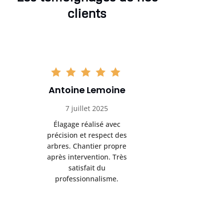
clients
Antoine Lemoine
Pasc
7 juillet 2025
22 
Élagage réalisé avec
Interven
précision et respect des
efficace
arbres. Chantier propre
devenu da
après intervention. Très
sérieux
satisfait du
conseils
professionnalisme.
san