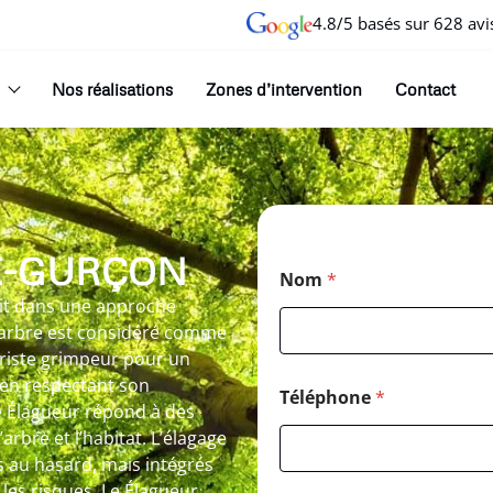
4.8/5 basés sur 628 avi
Nos réalisations
Zones d’intervention
Contact
E-GURÇON
Nom
*
rit dans une approche
 arbre est considéré comme
oriste grimpeur pour un
 en respectant son
Téléphone
*
e Élagueur répond à des
’arbre et l’habitat. L’élagage
és au hasard, mais intégrés
 les risques. Le Élagueur