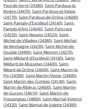
Paul-de-Serre (24380)
,
Saint-Pardoux-la-
Rivière (24470)
,
Saint-Pardoux-et-Vielvic
(24170)
,
Saint-Pardoux-de-Drône (24600)
,
Saint-Pantaly-d’Excideuil (24160)
,
Saint-
Pantaly-d’Ans (24640)
,
Saint-Pancrace
(24530)
,
Saint-Nexans (24520)
,
Saint-
Michel-de-Villadeix (24380)
,
Saint-Michel-
de-Montaigne (24230)
,
Saint-Michel-de-
Double (24400)
,
Saint-Mesmin (24270)
,
Saint-Médard-d’Excideuil (24160)
,
Saint-
Médard-de-Mussidan (24400)
,
Saint-
Méard-de-Drône (24600)
,
Saint-Martin-le-
Pin (24300)
,
Saint-Martin-l’Astier (24400)
,
Saint-Martin-des-Combes (24140)
,
Saint-
Martin-de-Ribérac (24600)
,
Saint-Martin-
de-Gurson (24610)
,
Saint-Martin-de-
Fressengeas (24800)
,
Saint-Martial-Viveyrol
(24320)
,
Saint-Martial-de-Valette (24300)
,