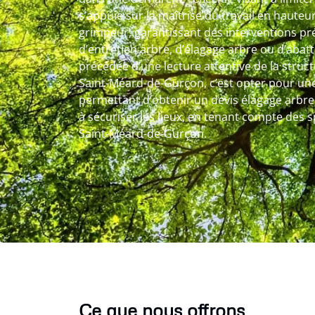
s’appuie sur la maîtrise du travail en hauteur
grimpeur, garantissant des interventions préc
d’entretien arbre, d’élagage arbre ou d’abat
précédée d’une lecture attentive de la struct
Saint-Méard-de-Gurçon, c’est opter pour une
permettant d’obtenir un devis élagage arbre c
à sécuriser les lieux, en tenant compte des spé
Saint-Méard-de-Gurçon.
Ce que nous offrons