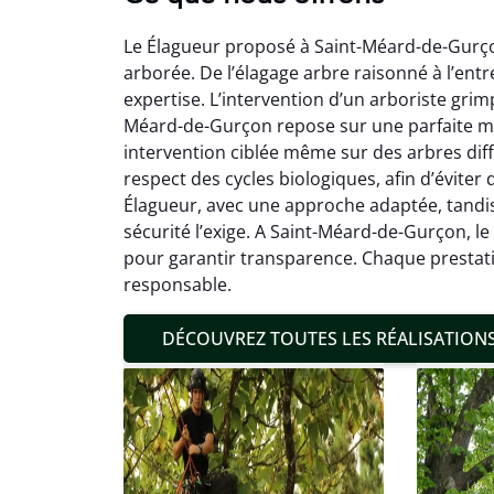
Le Élagueur proposé à Saint-Méard-de-Gurçon
arborée. De l’élagage arbre raisonné à l’entr
expertise. L’intervention d’un arboriste gri
Méard-de-Gurçon repose sur une parfaite maî
intervention ciblée même sur des arbres diff
respect des cycles biologiques, afin d’éviter
Mat
Élagueur, avec une approche adaptée, tandis
sécurité l’exige. A Saint-Méard-de-Gurçon, le
19
pour garantir transparence. Chaque prestatio
Inter
responsable.
pré
conditi
DÉCOUVREZ TOUTES LES RÉALISATION
résul
confor