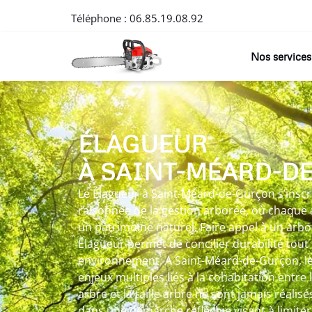
Téléphone :
06.85.19.08.92
Nos services
ÉLAGUEUR
À SAINT-MÉARD-D
Le Élagueur à Saint-Méard-de-Gurçon s’insc
raisonnée de la gestion arborée, où chaque
un patrimoine naturel. Faire appel à un arb
Élagueur permet de concilier durabilité tout
environnement. A Saint-Méard-de-Gurçon, l
enjeux multiples liés à la cohabitation entre l
arbre et la taille arbre ne sont jamais réalis
dans une démarche réfléchie visant à limiter