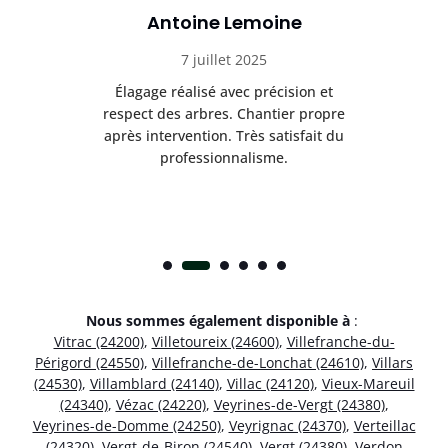
Antoine Lemoine
7 juillet 2025
es
Élagage réalisé avec précision et
Int
respect des arbres. Chantier propre
nt
après intervention. Très satisfait du
.
professionnalisme.
Nous sommes également disponible à
:
Vitrac (24200)
,
Villetoureix (24600)
,
Villefranche-du-
Périgord (24550)
,
Villefranche-de-Lonchat (24610)
,
Villars
(24530)
,
Villamblard (24140)
,
Villac (24120)
,
Vieux-Mareuil
(24340)
,
Vézac (24220)
,
Veyrines-de-Vergt (24380)
,
Veyrines-de-Domme (24250)
,
Veyrignac (24370)
,
Verteillac
(24320)
,
Vergt-de-Biron (24540)
,
Vergt (24380)
,
Verdon