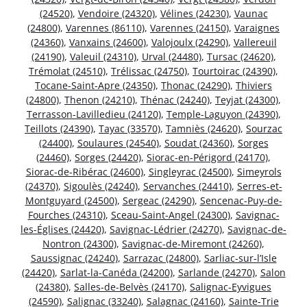
(24520)
,
Vendoire (24320)
,
Vélines (24230)
,
Vaunac
(24800)
,
Varennes (86110)
,
Varennes (24150)
,
Varaignes
(24360)
,
Vanxains (24600)
,
Valojoulx (24290)
,
Vallereuil
(24190)
,
Valeuil (24310)
,
Urval (24480)
,
Tursac (24620)
,
Trémolat (24510)
,
Trélissac (24750)
,
Tourtoirac (24390)
,
Tocane-Saint-Apre (24350)
,
Thonac (24290)
,
Thiviers
(24800)
,
Thenon (24210)
,
Thénac (24240)
,
Teyjat (24300)
,
Terrasson-Lavilledieu (24120)
,
Temple-Laguyon (24390)
,
Teillots (24390)
,
Tayac (33570)
,
Tamniès (24620)
,
Sourzac
(24400)
,
Soulaures (24540)
,
Soudat (24360)
,
Sorges
(24460)
,
Sorges (24420)
,
Siorac-en-Périgord (24170)
,
Siorac-de-Ribérac (24600)
,
Singleyrac (24500)
,
Simeyrols
(24370)
,
Sigoulès (24240)
,
Servanches (24410)
,
Serres-et-
Montguyard (24500)
,
Sergeac (24290)
,
Sencenac-Puy-de-
Fourches (24310)
,
Sceau-Saint-Angel (24300)
,
Savignac-
les-Églises (24420)
,
Savignac-Lédrier (24270)
,
Savignac-de-
Nontron (24300)
,
Savignac-de-Miremont (24260)
,
Saussignac (24240)
,
Sarrazac (24800)
,
Sarliac-sur-l’Isle
(24420)
,
Sarlat-la-Canéda (24200)
,
Sarlande (24270)
,
Salon
(24380)
,
Salles-de-Belvès (24170)
,
Salignac-Eyvigues
(24590)
,
Salignac (33240)
,
Salagnac (24160)
,
Sainte-Trie