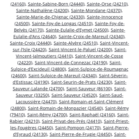
(24160)
,
Sainte-Sabine-Born (24440)
,
Sainte-Orse (24210)
,
Sainte-Nathalène (24200)
,
Sainte-Mondane (24370)
,
Sainte-Marie-de-Chignac (24330)
,
Sainte-Innocence
(24500)
,
Sainte-Foy-de-Longas (24510)
,
Sainte-Foy-de-
Belvès (24170)
,
Sainte-Eulalie-d’Eymet (24500)
,
Sainte-
Eulalie-d’Ans (24640)
,
Sainte-Croix-de-Mareuil (24340)
,
Sainte-Croix (24440)
,
Sainte-Alvère (24510)
,
Saint-Vincent-
sur-l’Isle (24420)
,
Saint-Vincent-le-Paluel (24200)
,
Saint-
Vincent-Jalmoutiers (24410)
,
Saint-Vincent-de-Cosse
(24220)
,
Saint-Vincent-de-Connezac (24190)
,
Saint-
Sulpice-d’Excideuil (24800)
,
Saint-Sulpice-de-Roumagnac
(24600)
,
Saint-Sulpice-de-Mareuil (24340)
,
Saint-Séverin-
d’Estissac (24190)
,
Saint-Seurin-de-Prats (24230)
,
Saint-
Sauveur-Lalande (24700)
,
Saint-Sauveur (86100)
,
Saint-
Sauveur (33250)
,
Saint-Sauveur (24520)
,
Saint-Saud-
Lacoussière (24470)
,
Saint-Romain-et-Saint-Clément
(24800)
,
Saint-Romain-de-Monpazier (24540)
,
Saint-Rémy
(79410)
,
Saint-Rémy (24700)
,
Saint-Raphaël (24160)
,
Saint-
Rabier (24210)
,
Saint-Privat-des-Prés (24410)
,
Saint-Priest-
les-Fougères (24450)
,
Saint-Pompon (24170)
,
Saint-Pierre-
d’Eyraud (24130)
,
Saint-Pierre-de-Frugie (24450)
,
Saint-