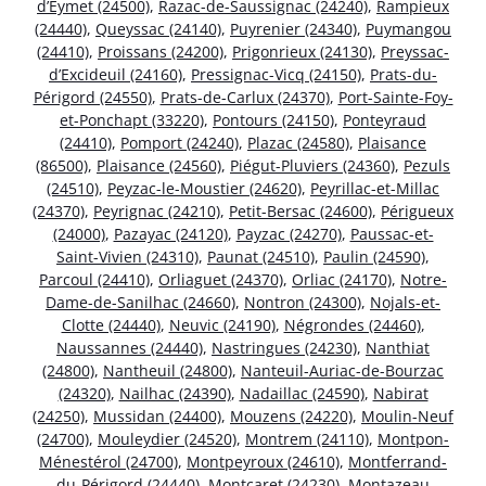
d’Eymet (24500)
,
Razac-de-Saussignac (24240)
,
Rampieux
(24440)
,
Queyssac (24140)
,
Puyrenier (24340)
,
Puymangou
(24410)
,
Proissans (24200)
,
Prigonrieux (24130)
,
Preyssac-
d’Excideuil (24160)
,
Pressignac-Vicq (24150)
,
Prats-du-
Périgord (24550)
,
Prats-de-Carlux (24370)
,
Port-Sainte-Foy-
et-Ponchapt (33220)
,
Pontours (24150)
,
Ponteyraud
(24410)
,
Pomport (24240)
,
Plazac (24580)
,
Plaisance
(86500)
,
Plaisance (24560)
,
Piégut-Pluviers (24360)
,
Pezuls
(24510)
,
Peyzac-le-Moustier (24620)
,
Peyrillac-et-Millac
(24370)
,
Peyrignac (24210)
,
Petit-Bersac (24600)
,
Périgueux
(24000)
,
Pazayac (24120)
,
Payzac (24270)
,
Paussac-et-
Saint-Vivien (24310)
,
Paunat (24510)
,
Paulin (24590)
,
Parcoul (24410)
,
Orliaguet (24370)
,
Orliac (24170)
,
Notre-
Dame-de-Sanilhac (24660)
,
Nontron (24300)
,
Nojals-et-
Clotte (24440)
,
Neuvic (24190)
,
Négrondes (24460)
,
Naussannes (24440)
,
Nastringues (24230)
,
Nanthiat
(24800)
,
Nantheuil (24800)
,
Nanteuil-Auriac-de-Bourzac
(24320)
,
Nailhac (24390)
,
Nadaillac (24590)
,
Nabirat
(24250)
,
Mussidan (24400)
,
Mouzens (24220)
,
Moulin-Neuf
(24700)
,
Mouleydier (24520)
,
Montrem (24110)
,
Montpon-
Ménestérol (24700)
,
Montpeyroux (24610)
,
Montferrand-
du-Périgord (24440)
,
Montcaret (24230)
,
Montazeau