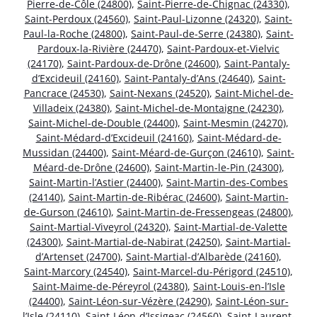
Pierre-de-Côle (24800)
,
Saint-Pierre-de-Chignac (24330)
,
Saint-Perdoux (24560)
,
Saint-Paul-Lizonne (24320)
,
Saint-
Paul-la-Roche (24800)
,
Saint-Paul-de-Serre (24380)
,
Saint-
Pardoux-la-Rivière (24470)
,
Saint-Pardoux-et-Vielvic
(24170)
,
Saint-Pardoux-de-Drône (24600)
,
Saint-Pantaly-
d’Excideuil (24160)
,
Saint-Pantaly-d’Ans (24640)
,
Saint-
Pancrace (24530)
,
Saint-Nexans (24520)
,
Saint-Michel-de-
Villadeix (24380)
,
Saint-Michel-de-Montaigne (24230)
,
Saint-Michel-de-Double (24400)
,
Saint-Mesmin (24270)
,
Saint-Médard-d’Excideuil (24160)
,
Saint-Médard-de-
Mussidan (24400)
,
Saint-Méard-de-Gurçon (24610)
,
Saint-
Méard-de-Drône (24600)
,
Saint-Martin-le-Pin (24300)
,
Saint-Martin-l’Astier (24400)
,
Saint-Martin-des-Combes
(24140)
,
Saint-Martin-de-Ribérac (24600)
,
Saint-Martin-
de-Gurson (24610)
,
Saint-Martin-de-Fressengeas (24800)
,
Saint-Martial-Viveyrol (24320)
,
Saint-Martial-de-Valette
(24300)
,
Saint-Martial-de-Nabirat (24250)
,
Saint-Martial-
d’Artenset (24700)
,
Saint-Martial-d’Albarède (24160)
,
Saint-Marcory (24540)
,
Saint-Marcel-du-Périgord (24510)
,
Saint-Maime-de-Péreyrol (24380)
,
Saint-Louis-en-l’Isle
(24400)
,
Saint-Léon-sur-Vézère (24290)
,
Saint-Léon-sur-
l’Isle (24110)
,
Saint-Léon-d’Issigeac (24560)
,
Saint-Laurent-