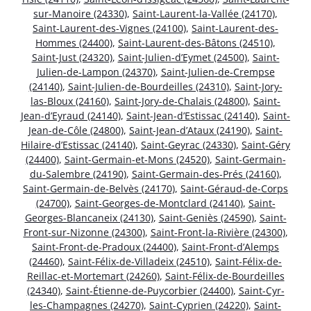
sur-Manoire (24330)
,
Saint-Laurent-la-Vallée (24170)
,
Saint-Laurent-des-Vignes (24100)
,
Saint-Laurent-des-
Hommes (24400)
,
Saint-Laurent-des-Bâtons (24510)
,
Saint-Just (24320)
,
Saint-Julien-d’Eymet (24500)
,
Saint-
Julien-de-Lampon (24370)
,
Saint-Julien-de-Crempse
(24140)
,
Saint-Julien-de-Bourdeilles (24310)
,
Saint-Jory-
las-Bloux (24160)
,
Saint-Jory-de-Chalais (24800)
,
Saint-
Jean-d’Eyraud (24140)
,
Saint-Jean-d’Estissac (24140)
,
Saint-
Jean-de-Côle (24800)
,
Saint-Jean-d’Ataux (24190)
,
Saint-
Hilaire-d’Estissac (24140)
,
Saint-Geyrac (24330)
,
Saint-Géry
(24400)
,
Saint-Germain-et-Mons (24520)
,
Saint-Germain-
du-Salembre (24190)
,
Saint-Germain-des-Prés (24160)
,
Saint-Germain-de-Belvès (24170)
,
Saint-Géraud-de-Corps
(24700)
,
Saint-Georges-de-Montclard (24140)
,
Saint-
Georges-Blancaneix (24130)
,
Saint-Geniès (24590)
,
Saint-
Front-sur-Nizonne (24300)
,
Saint-Front-la-Rivière (24300)
,
Saint-Front-de-Pradoux (24400)
,
Saint-Front-d’Alemps
(24460)
,
Saint-Félix-de-Villadeix (24510)
,
Saint-Félix-de-
Reillac-et-Mortemart (24260)
,
Saint-Félix-de-Bourdeilles
(24340)
,
Saint-Étienne-de-Puycorbier (24400)
,
Saint-Cyr-
les-Champagnes (24270)
,
Saint-Cyprien (24220)
,
Saint-