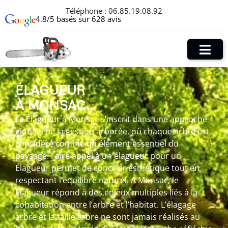
Téléphone :
06.85.19.08.92
4.8/5 basés sur 628 avis
ÉLAGUEUR
À MONSAC
Le Élagueur à Monsac s’inscrit dans une approche
globale de la gestion arborée, où chaque arbre est
considéré comme un élément essentiel du
paysage. Faire appel à un élagueur pour un
Élagueur permet de concilier esthétique tout en
respectant l’équilibre naturel. A Monsac, le
Élagueur répond à des enjeux multiples liés à la
cohabitation entre l’arbre et l’habitat. L’élagage
arbre et la taille arbre ne sont jamais réalisés au