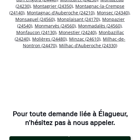
(24230)
,
Montagrier (24350)
,
Montagnac-la-Crempse
(24140)
,
Montagnac-d’Auberoche (24210)
,
Monsec (24340)
,
Monsaguel (24560)
,
Monplaisant (24170)
,
Monpazier
(24540)
,
Monmarvès (24560)
,
Monmadalès (24560)
,
Monfaucon (24130)
,
Monestier (24240)
,
Monbazillac
(24240)
,
Molières (24480)
,
Minzac (24610)
,
Milhac-de-
Nontron (24470)
,
Milhac-d’Auberoche (24330)
Pour toute demande liée à Élagueur,
n'hésitez pas à nous appeler.