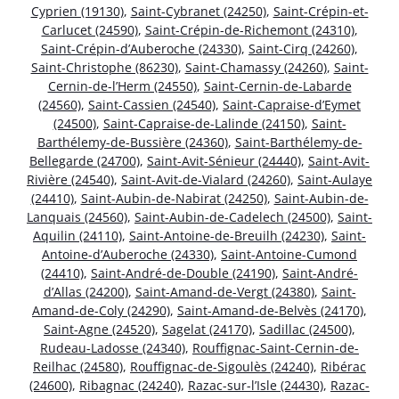
Cyprien (19130)
,
Saint-Cybranet (24250)
,
Saint-Crépin-et-
Carlucet (24590)
,
Saint-Crépin-de-Richemont (24310)
,
Saint-Crépin-d’Auberoche (24330)
,
Saint-Cirq (24260)
,
Saint-Christophe (86230)
,
Saint-Chamassy (24260)
,
Saint-
Cernin-de-l’Herm (24550)
,
Saint-Cernin-de-Labarde
(24560)
,
Saint-Cassien (24540)
,
Saint-Capraise-d’Eymet
(24500)
,
Saint-Capraise-de-Lalinde (24150)
,
Saint-
Barthélemy-de-Bussière (24360)
,
Saint-Barthélemy-de-
Bellegarde (24700)
,
Saint-Avit-Sénieur (24440)
,
Saint-Avit-
Rivière (24540)
,
Saint-Avit-de-Vialard (24260)
,
Saint-Aulaye
(24410)
,
Saint-Aubin-de-Nabirat (24250)
,
Saint-Aubin-de-
Lanquais (24560)
,
Saint-Aubin-de-Cadelech (24500)
,
Saint-
Aquilin (24110)
,
Saint-Antoine-de-Breuilh (24230)
,
Saint-
Antoine-d’Auberoche (24330)
,
Saint-Antoine-Cumond
(24410)
,
Saint-André-de-Double (24190)
,
Saint-André-
d’Allas (24200)
,
Saint-Amand-de-Vergt (24380)
,
Saint-
Amand-de-Coly (24290)
,
Saint-Amand-de-Belvès (24170)
,
Saint-Agne (24520)
,
Sagelat (24170)
,
Sadillac (24500)
,
Rudeau-Ladosse (24340)
,
Rouffignac-Saint-Cernin-de-
Reilhac (24580)
,
Rouffignac-de-Sigoulès (24240)
,
Ribérac
(24600)
,
Ribagnac (24240)
,
Razac-sur-l’Isle (24430)
,
Razac-