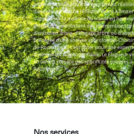
arbre et la taille arbre ne sont jamais réalis
dans une démarche réfléchie visant à limiter
s’appuie sur la maîtrise du travail en hauteur
grimpeur, garantissant des interventions préc
d’entretien arbre, d’élagage arbre ou d’abat
précédée d’une analyse approfondie. Choisir 
de-Roumagnac, c’est opter pour une experti
d’obtenir un diagnostic fiable. Le Élagueur vis
en tenant compte des spécificités propres à la
Roumagnac.
Nos services