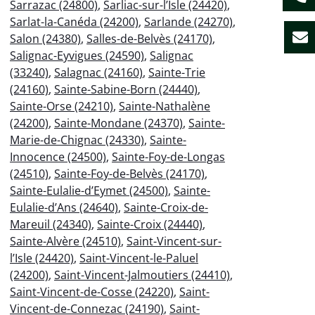
Sarrazac (24800)
,
Sarliac-sur-l’Isle (24420)
,
Sarlat-la-Canéda (24200)
,
Sarlande (24270)
,
Salon (24380)
,
Salles-de-Belvès (24170)
,
Salignac-Eyvigues (24590)
,
Salignac
(33240)
,
Salagnac (24160)
,
Sainte-Trie
(24160)
,
Sainte-Sabine-Born (24440)
,
Sainte-Orse (24210)
,
Sainte-Nathalène
(24200)
,
Sainte-Mondane (24370)
,
Sainte-
Marie-de-Chignac (24330)
,
Sainte-
Innocence (24500)
,
Sainte-Foy-de-Longas
(24510)
,
Sainte-Foy-de-Belvès (24170)
,
Sainte-Eulalie-d’Eymet (24500)
,
Sainte-
Eulalie-d’Ans (24640)
,
Sainte-Croix-de-
Mareuil (24340)
,
Sainte-Croix (24440)
,
Sainte-Alvère (24510)
,
Saint-Vincent-sur-
l’Isle (24420)
,
Saint-Vincent-le-Paluel
(24200)
,
Saint-Vincent-Jalmoutiers (24410)
,
Saint-Vincent-de-Cosse (24220)
,
Saint-
Vincent-de-Connezac (24190)
,
Saint-