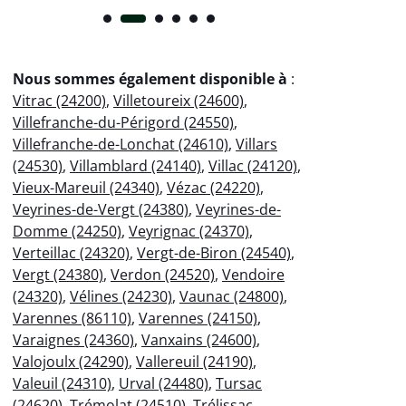
Nous sommes également disponible à
:
Vitrac (24200)
,
Villetoureix (24600)
,
Villefranche-du-Périgord (24550)
,
Villefranche-de-Lonchat (24610)
,
Villars
(24530)
,
Villamblard (24140)
,
Villac (24120)
,
Vieux-Mareuil (24340)
,
Vézac (24220)
,
Veyrines-de-Vergt (24380)
,
Veyrines-de-
Domme (24250)
,
Veyrignac (24370)
,
Verteillac (24320)
,
Vergt-de-Biron (24540)
,
Vergt (24380)
,
Verdon (24520)
,
Vendoire
(24320)
,
Vélines (24230)
,
Vaunac (24800)
,
Varennes (86110)
,
Varennes (24150)
,
Varaignes (24360)
,
Vanxains (24600)
,
Valojoulx (24290)
,
Vallereuil (24190)
,
Valeuil (24310)
,
Urval (24480)
,
Tursac
(24620)
,
Trémolat (24510)
,
Trélissac