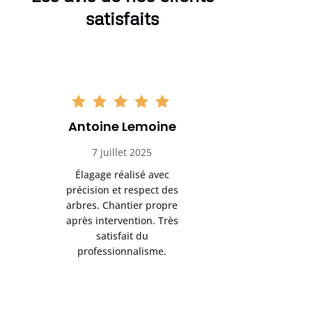
satisfaits
Antoine Lemoine
Pasc
7 juillet 2025
22 
Élagage réalisé avec
Interven
précision et respect des
efficace
arbres. Chantier propre
devenu da
après intervention. Très
sérieux
satisfait du
conseils
professionnalisme.
san