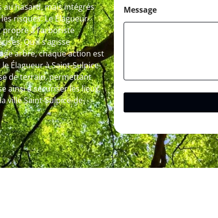
és au hasard, mais intégrés
Message
 les risques. Le Élagueur
 propre à l’arboriste
ises. Qu’il s’agisse
tage arbre, chaque action est
le Élagueur à Saint-Sulpice-
se de terrain, permettant
e ainsi à sécuriser les lieux,
 ville Saint-Sulpice-de-