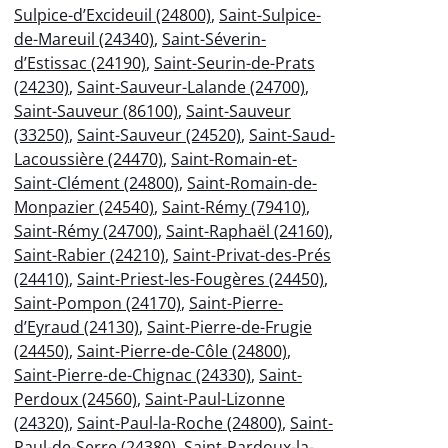
Sulpice-d’Excideuil (24800)
,
Saint-Sulpice-
de-Mareuil (24340)
,
Saint-Séverin-
d’Estissac (24190)
,
Saint-Seurin-de-Prats
(24230)
,
Saint-Sauveur-Lalande (24700)
,
Saint-Sauveur (86100)
,
Saint-Sauveur
(33250)
,
Saint-Sauveur (24520)
,
Saint-Saud-
Lacoussière (24470)
,
Saint-Romain-et-
Saint-Clément (24800)
,
Saint-Romain-de-
Monpazier (24540)
,
Saint-Rémy (79410)
,
Saint-Rémy (24700)
,
Saint-Raphaël (24160)
,
Saint-Rabier (24210)
,
Saint-Privat-des-Prés
(24410)
,
Saint-Priest-les-Fougères (24450)
,
Saint-Pompon (24170)
,
Saint-Pierre-
d’Eyraud (24130)
,
Saint-Pierre-de-Frugie
(24450)
,
Saint-Pierre-de-Côle (24800)
,
Saint-Pierre-de-Chignac (24330)
,
Saint-
Perdoux (24560)
,
Saint-Paul-Lizonne
(24320)
,
Saint-Paul-la-Roche (24800)
,
Saint-
Paul-de-Serre (24380)
,
Saint-Pardoux-la-