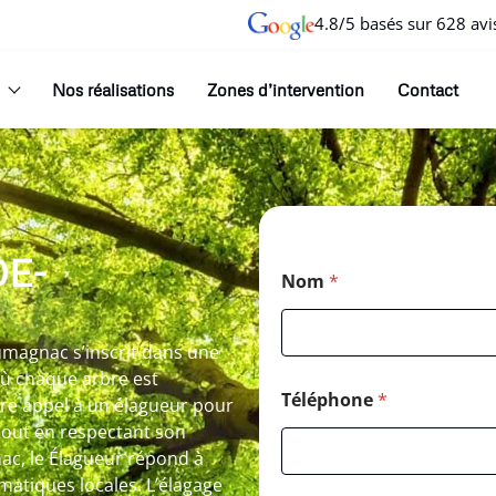
4.8/5 basés sur 628 avi
Nos réalisations
Zones d’intervention
Contact
DE-
Nom
*
umagnac s’inscrit dans une
où chaque arbre est
Téléphone
*
re appel à un élagueur pour
tout en respectant son
c, le Élagueur répond à
imatiques locales. L’élagage