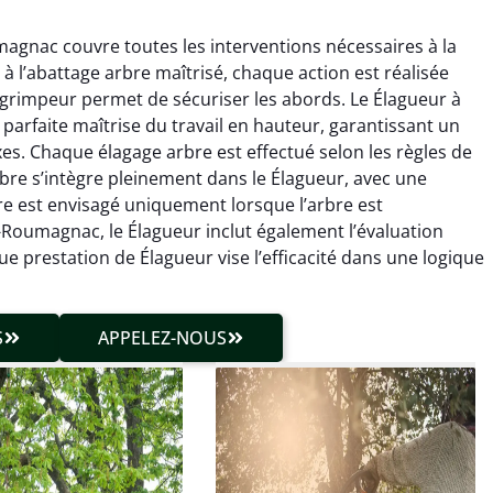
agnac couvre toutes les interventions nécessaires à la
à l’abattage arbre maîtrisé, chaque action est réalisée
e grimpeur permet de sécuriser les abords. Le Élagueur à
arfaite maîtrise du travail en hauteur, garantissant un
. Chaque élagage arbre est effectué selon les règles de
n arbre s’intègre pleinement dans le Élagueur, avec une
hieu Roussel
Julien Caradec
re est envisagé uniquement lorsque l’arbre est
de-Roumagnac, le Élagueur inclut également l’évaluation
 décembre 2025
18 juin 2025
e prestation de Élagueur vise l’efficacité dans une logique
vention propre et
Travail très soigné sur des
cise malgré des
arbres difficiles d’accès.
ons compliquées. Le
Intervention sécurisée,
S
APPELEZ-NOUS
tat est exactement
propre et parfaitement
me à mes attentes.
maîtrisée. Résultat
impeccable.