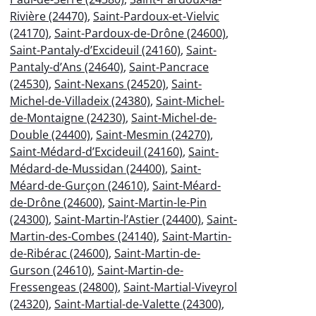
Rivière (24470)
,
Saint-Pardoux-et-Vielvic
(24170)
,
Saint-Pardoux-de-Drône (24600)
,
Saint-Pantaly-d’Excideuil (24160)
,
Saint-
Pantaly-d’Ans (24640)
,
Saint-Pancrace
(24530)
,
Saint-Nexans (24520)
,
Saint-
Michel-de-Villadeix (24380)
,
Saint-Michel-
de-Montaigne (24230)
,
Saint-Michel-de-
Double (24400)
,
Saint-Mesmin (24270)
,
Saint-Médard-d’Excideuil (24160)
,
Saint-
Médard-de-Mussidan (24400)
,
Saint-
Méard-de-Gurçon (24610)
,
Saint-Méard-
de-Drône (24600)
,
Saint-Martin-le-Pin
(24300)
,
Saint-Martin-l’Astier (24400)
,
Saint-
Martin-des-Combes (24140)
,
Saint-Martin-
de-Ribérac (24600)
,
Saint-Martin-de-
Gurson (24610)
,
Saint-Martin-de-
Fressengeas (24800)
,
Saint-Martial-Viveyrol
(24320)
,
Saint-Martial-de-Valette (24300)
,