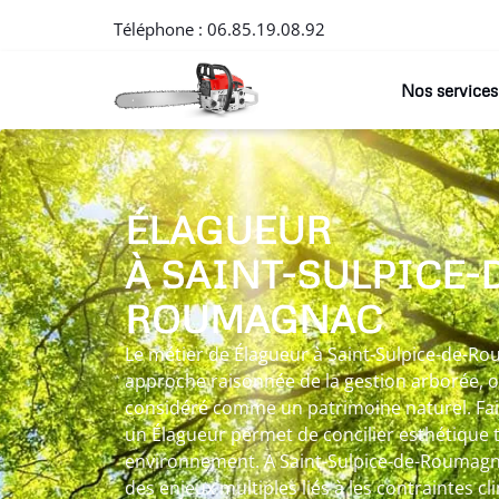
Téléphone :
06.85.19.08.92
Nos services
ÉLAGUEUR
À SAINT-SULPICE-
ROUMAGNAC
Le métier de Élagueur à Saint-Sulpice-de-Ro
approche raisonnée de la gestion arborée, 
considéré comme un patrimoine naturel. Fai
un Élagueur permet de concilier esthétique 
environnement. A Saint-Sulpice-de-Roumagna
des enjeux multiples liés à les contraintes cl