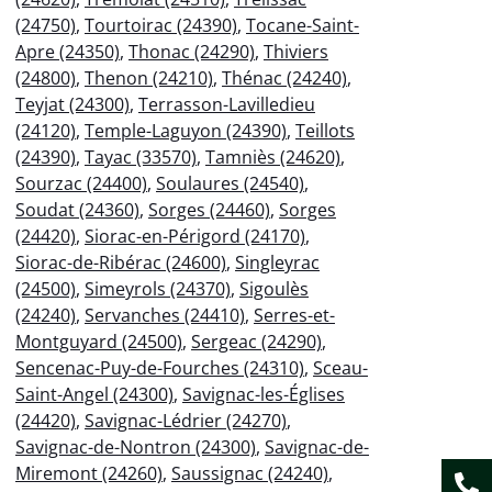
(24750)
,
Tourtoirac (24390)
,
Tocane-Saint-
Apre (24350)
,
Thonac (24290)
,
Thiviers
(24800)
,
Thenon (24210)
,
Thénac (24240)
,
Teyjat (24300)
,
Terrasson-Lavilledieu
(24120)
,
Temple-Laguyon (24390)
,
Teillots
(24390)
,
Tayac (33570)
,
Tamniès (24620)
,
Sourzac (24400)
,
Soulaures (24540)
,
Soudat (24360)
,
Sorges (24460)
,
Sorges
(24420)
,
Siorac-en-Périgord (24170)
,
Siorac-de-Ribérac (24600)
,
Singleyrac
(24500)
,
Simeyrols (24370)
,
Sigoulès
(24240)
,
Servanches (24410)
,
Serres-et-
Montguyard (24500)
,
Sergeac (24290)
,
Sencenac-Puy-de-Fourches (24310)
,
Sceau-
Saint-Angel (24300)
,
Savignac-les-Églises
(24420)
,
Savignac-Lédrier (24270)
,
Savignac-de-Nontron (24300)
,
Savignac-de-
Miremont (24260)
,
Saussignac (24240)
,