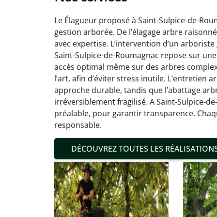
Le Élagueur proposé à Saint-Sulpice-de-Roum
gestion arborée. De l’élagage arbre raisonné 
avec expertise. L’intervention d’un arborist
Saint-Sulpice-de-Roumagnac repose sur une p
accès optimal même sur des arbres complexes
l’art, afin d’éviter stress inutile. L’entretie
Mat
approche durable, tandis que l’abattage arb
irréversible­ment fragilisé. A Saint-Sulpice-
19
préalable, pour garantir transparence. Chaqu
Inter
responsable.
pré
conditi
DÉCOUVREZ TOUTES LES RÉALISATION
résul
confor