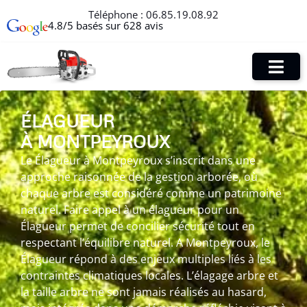
Téléphone :
06.85.19.08.92
4.8/5 basés sur 628 avis
ÉLAGUEUR
À MONTPEYROUX
Le Élagueur à Montpeyroux s’inscrit dans une
approche raisonnée de la gestion arborée, où
chaque arbre est considéré comme un patrimoine
naturel. Faire appel à un élagueur pour un
Élagueur permet de concilier sécurité tout en
respectant l’équilibre naturel. A Montpeyroux, le
Élagueur répond à des enjeux multiples liés à les
contraintes climatiques locales. L’élagage arbre et
la taille arbre ne sont jamais réalisés au hasard,