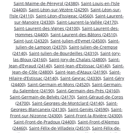
Saint-Maime-de-Péreyrol (24380)
,
Saint-Louis-en-l’Isle
(24400)
,
Saint-Léon-sur-Vézère (24290)
,
Saint-Léon-sur-
l’Isle (24110)
,
Saint-Léon-d’Issigeac (24560)
,
Saint-Laurent-
sur-Manoire (24330)
,
Saint-Laurent-la-Vallée (24170)
,
Saint-Laurent-des-Vignes (24100)
,
Saint-Laurent-des-
Hommes (24400)
,
Saint-Laurent-des-Bâtons (24510)
,
Saint-Just (24320)
,
Saint-Julien-d’Eymet (24500)
,
Saint-
Julien-de-Lampon (24370)
,
Saint-Julien-de-Crempse
(24140)
,
Saint-Julien-de-Bourdeilles (24310)
,
Saint-Jory-
las-Bloux (24160)
,
Saint-Jory-de-Chalais (24800)
,
Saint-
Jean-d’Eyraud (24140)
,
Saint-Jean-d’Estissac (24140)
,
Saint-
Jean-de-Côle (24800)
,
Saint-Jean-d’Ataux (24190)
,
Saint-
Hilaire-d’Estissac (24140)
,
Saint-Geyrac (24330)
,
Saint-Géry
(24400)
,
Saint-Germain-et-Mons (24520)
,
Saint-Germain-
du-Salembre (24190)
,
Saint-Germain-des-Prés (24160)
,
Saint-Germain-de-Belvès (24170)
,
Saint-Géraud-de-Corps
(24700)
,
Saint-Georges-de-Montclard (24140)
,
Saint-
Georges-Blancaneix (24130)
,
Saint-Geniès (24590)
,
Saint-
Front-sur-Nizonne (24300)
,
Saint-Front-la-Rivière (24300)
,
Saint-Front-de-Pradoux (24400)
,
Saint-Front-d’Alemps
(24460)
,
Saint-Félix-de-Villadeix (24510)
,
Saint-Félix-de-