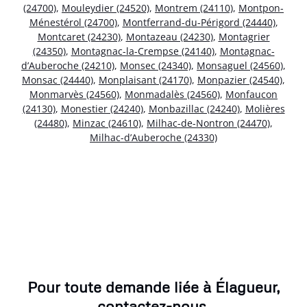
(24700)
,
Mouleydier (24520)
,
Montrem (24110)
,
Montpon-
Ménestérol (24700)
,
Montferrand-du-Périgord (24440)
,
Montcaret (24230)
,
Montazeau (24230)
,
Montagrier
(24350)
,
Montagnac-la-Crempse (24140)
,
Montagnac-
d’Auberoche (24210)
,
Monsec (24340)
,
Monsaguel (24560)
,
Monsac (24440)
,
Monplaisant (24170)
,
Monpazier (24540)
,
Monmarvès (24560)
,
Monmadalès (24560)
,
Monfaucon
(24130)
,
Monestier (24240)
,
Monbazillac (24240)
,
Molières
(24480)
,
Minzac (24610)
,
Milhac-de-Nontron (24470)
,
Milhac-d’Auberoche (24330)
Pour toute demande liée à Élagueur,
contactez-nous.