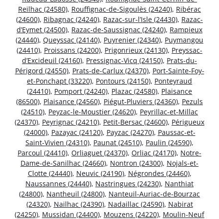
Reilhac (24580)
,
Rouffignac-de-Sigoulès (24240)
,
Ribérac
(24600)
,
Ribagnac (24240)
,
Razac-sur-l’Isle (24430)
,
Razac-
d’Eymet (24500)
,
Razac-de-Saussignac (24240)
,
Rampieux
(24440)
,
Queyssac (24140)
,
Puyrenier (24340)
,
Puymangou
(24410)
,
Proissans (24200)
,
Prigonrieux (24130)
,
Preyssac-
d’Excideuil (24160)
,
Pressignac-Vicq (24150)
,
Prats-du-
Périgord (24550)
,
Prats-de-Carlux (24370)
,
Port-Sainte-Foy-
et-Ponchapt (33220)
,
Pontours (24150)
,
Ponteyraud
(24410)
,
Pomport (24240)
,
Plazac (24580)
,
Plaisance
(86500)
,
Plaisance (24560)
,
Piégut-Pluviers (24360)
,
Pezuls
(24510)
,
Peyzac-le-Moustier (24620)
,
Peyrillac-et-Millac
(24370)
,
Peyrignac (24210)
,
Petit-Bersac (24600)
,
Périgueux
(24000)
,
Pazayac (24120)
,
Payzac (24270)
,
Paussac-et-
Saint-Vivien (24310)
,
Paunat (24510)
,
Paulin (24590)
,
Parcoul (24410)
,
Orliaguet (24370)
,
Orliac (24170)
,
Notre-
Dame-de-Sanilhac (24660)
,
Nontron (24300)
,
Nojals-et-
Clotte (24440)
,
Neuvic (24190)
,
Négrondes (24460)
,
Naussannes (24440)
,
Nastringues (24230)
,
Nanthiat
(24800)
,
Nantheuil (24800)
,
Nanteuil-Auriac-de-Bourzac
(24320)
,
Nailhac (24390)
,
Nadaillac (24590)
,
Nabirat
(24250)
,
Mussidan (24400)
,
Mouzens (24220)
,
Moulin-Neuf