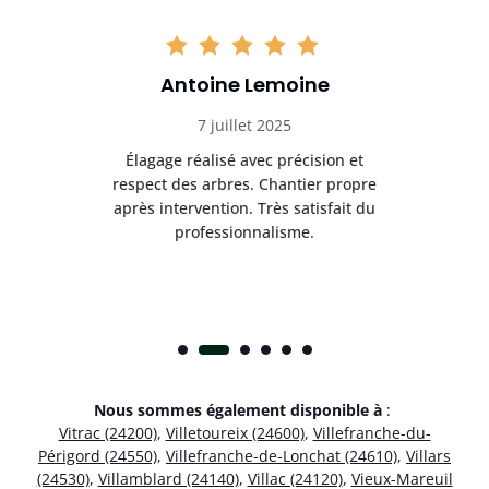
Antoine Lemoine
7 juillet 2025
es
Élagage réalisé avec précision et
Int
respect des arbres. Chantier propre
nt
après intervention. Très satisfait du
.
professionnalisme.
Nous sommes également disponible à
:
Vitrac (24200)
,
Villetoureix (24600)
,
Villefranche-du-
Périgord (24550)
,
Villefranche-de-Lonchat (24610)
,
Villars
(24530)
,
Villamblard (24140)
,
Villac (24120)
,
Vieux-Mareuil