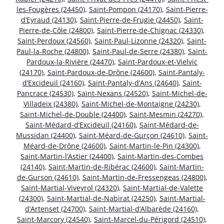
les-Fougères (24450)
,
Saint-Pompon (24170)
,
Saint-Pierre-
d’Eyraud (24130)
,
Saint-Pierre-de-Frugie (24450)
,
Saint-
Pierre-de-Côle (24800)
,
Saint-Pierre-de-Chignac (24330)
,
Saint-Perdoux (24560)
,
Saint-Paul-Lizonne (24320)
,
Saint-
Paul-la-Roche (24800)
,
Saint-Paul-de-Serre (24380)
,
Saint-
Pardoux-la-Rivière (24470)
,
Saint-Pardoux-et-Vielvic
(24170)
,
Saint-Pardoux-de-Drône (24600)
,
Saint-Pantaly-
d’Excideuil (24160)
,
Saint-Pantaly-d’Ans (24640)
,
Saint-
Pancrace (24530)
,
Saint-Nexans (24520)
,
Saint-Michel-de-
Villadeix (24380)
,
Saint-Michel-de-Montaigne (24230)
,
Saint-Michel-de-Double (24400)
,
Saint-Mesmin (24270)
,
Saint-Médard-d’Excideuil (24160)
,
Saint-Médard-de-
Mussidan (24400)
,
Saint-Méard-de-Gurçon (24610)
,
Saint-
Méard-de-Drône (24600)
,
Saint-Martin-le-Pin (24300)
,
Saint-Martin-l’Astier (24400)
,
Saint-Martin-des-Combes
(24140)
,
Saint-Martin-de-Ribérac (24600)
,
Saint-Martin-
de-Gurson (24610)
,
Saint-Martin-de-Fressengeas (24800)
,
Saint-Martial-Viveyrol (24320)
,
Saint-Martial-de-Valette
(24300)
,
Saint-Martial-de-Nabirat (24250)
,
Saint-Martial-
d’Artenset (24700)
,
Saint-Martial-d’Albarède (24160)
,
Saint-Marcory (24540)
,
Saint-Marcel-du-Périgord (24510)
,