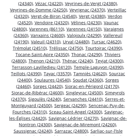
(24340)
,
Vézac (24220)
,
Veyrines-de-Vergt (24380)
,
Veyrines-de-Domme (24250)
,
Veyrignac (24370)
,
Verteillac
(24320)
,
Vergt-de-Biron (24540)
,
Vergt (24380)
,
Verdon
(24520)
,
Vendoire (24320)
,
Vélines (24230)
,
Vaunac
(24800)
,
Varennes (86110)
,
Varennes (24150)
,
Varaignes
(24360)
,
Vanxains (24600)
,
Valojoulx (24290)
,
Vallereuil
(24190)
,
Valeuil (24310)
,
Urval (24480)
,
Tursac (24620)
,
Trémolat (24510)
,
Trélissac (24750)
,
Tourtoirac (24390)
,
Tocane-Saint-Apre (24350)
,
Thonac (24290)
,
Thiviers
(24800)
,
Thenon (24210)
,
Thénac (24240)
,
Teyjat (24300)
,
Terrasson-Lavilledieu (24120)
,
Temple-Laguyon (24390)
,
Teillots (24390)
,
Tayac (33570)
,
Tamniès (24620)
,
Sourzac
(24400)
,
Soulaures (24540)
,
Soudat (24360)
,
Sorges
(24460)
,
Sorges (24420)
,
Siorac-en-Périgord (24170)
,
Siorac-de-Ribérac (24600)
,
Singleyrac (24500)
,
Simeyrols
(24370)
,
Sigoulès (24240)
,
Servanches (24410)
,
Serres-et-
Montguyard (24500)
,
Sergeac (24290)
,
Sencenac-Puy-de-
Fourches (24310)
,
Sceau-Saint-Angel (24300)
,
Savignac-
les-Églises (24420)
,
Savignac-Lédrier (24270)
,
Savignac-de-
Nontron (24300)
,
Savignac-de-Miremont (24260)
,
Saussignac (24240)
,
Sarrazac (24800)
,
Sarliac-sur-l’Isle