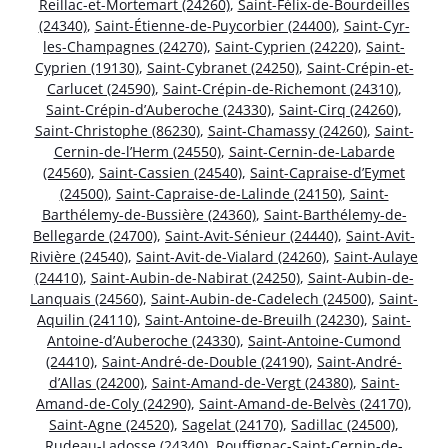
Reillac-et-Mortemart (24260)
,
Saint-Félix-de-Bourdeilles
(24340)
,
Saint-Étienne-de-Puycorbier (24400)
,
Saint-Cyr-
les-Champagnes (24270)
,
Saint-Cyprien (24220)
,
Saint-
Cyprien (19130)
,
Saint-Cybranet (24250)
,
Saint-Crépin-et-
Carlucet (24590)
,
Saint-Crépin-de-Richemont (24310)
,
Saint-Crépin-d’Auberoche (24330)
,
Saint-Cirq (24260)
,
Saint-Christophe (86230)
,
Saint-Chamassy (24260)
,
Saint-
Cernin-de-l’Herm (24550)
,
Saint-Cernin-de-Labarde
(24560)
,
Saint-Cassien (24540)
,
Saint-Capraise-d’Eymet
(24500)
,
Saint-Capraise-de-Lalinde (24150)
,
Saint-
Barthélemy-de-Bussière (24360)
,
Saint-Barthélemy-de-
Bellegarde (24700)
,
Saint-Avit-Sénieur (24440)
,
Saint-Avit-
Rivière (24540)
,
Saint-Avit-de-Vialard (24260)
,
Saint-Aulaye
(24410)
,
Saint-Aubin-de-Nabirat (24250)
,
Saint-Aubin-de-
Lanquais (24560)
,
Saint-Aubin-de-Cadelech (24500)
,
Saint-
Aquilin (24110)
,
Saint-Antoine-de-Breuilh (24230)
,
Saint-
Antoine-d’Auberoche (24330)
,
Saint-Antoine-Cumond
(24410)
,
Saint-André-de-Double (24190)
,
Saint-André-
d’Allas (24200)
,
Saint-Amand-de-Vergt (24380)
,
Saint-
Amand-de-Coly (24290)
,
Saint-Amand-de-Belvès (24170)
,
Saint-Agne (24520)
,
Sagelat (24170)
,
Sadillac (24500)
,
Rudeau-Ladosse (24340)
,
Rouffignac-Saint-Cernin-de-