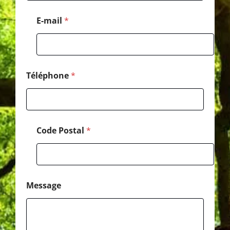
o
d
E-mail
*
e
N
o
m
Téléphone
*
Code Postal
*
Message