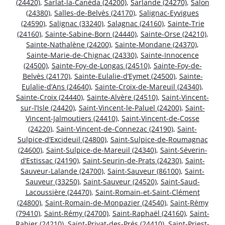
(24420)
,
Sarlat-la-Canéda (24200)
,
Sarlande (24270)
,
Salon
(24380)
,
Salles-de-Belvès (24170)
,
Salignac-Eyvigues
(24590)
,
Salignac (33240)
,
Salagnac (24160)
,
Sainte-Trie
(24160)
,
Sainte-Sabine-Born (24440)
,
Sainte-Orse (24210)
,
Sainte-Nathalène (24200)
,
Sainte-Mondane (24370)
,
Sainte-Marie-de-Chignac (24330)
,
Sainte-Innocence
(24500)
,
Sainte-Foy-de-Longas (24510)
,
Sainte-Foy-de-
Belvès (24170)
,
Sainte-Eulalie-d’Eymet (24500)
,
Sainte-
Eulalie-d’Ans (24640)
,
Sainte-Croix-de-Mareuil (24340)
,
Sainte-Croix (24440)
,
Sainte-Alvère (24510)
,
Saint-Vincent-
sur-l’Isle (24420)
,
Saint-Vincent-le-Paluel (24200)
,
Saint-
Vincent-Jalmoutiers (24410)
,
Saint-Vincent-de-Cosse
(24220)
,
Saint-Vincent-de-Connezac (24190)
,
Saint-
Sulpice-d’Excideuil (24800)
,
Saint-Sulpice-de-Roumagnac
(24600)
,
Saint-Sulpice-de-Mareuil (24340)
,
Saint-Séverin-
d’Estissac (24190)
,
Saint-Seurin-de-Prats (24230)
,
Saint-
Sauveur-Lalande (24700)
,
Saint-Sauveur (86100)
,
Saint-
Sauveur (33250)
,
Saint-Sauveur (24520)
,
Saint-Saud-
Lacoussière (24470)
,
Saint-Romain-et-Saint-Clément
(24800)
,
Saint-Romain-de-Monpazier (24540)
,
Saint-Rémy
(79410)
,
Saint-Rémy (24700)
,
Saint-Raphaël (24160)
,
Saint-
Rabier (24210)
,
Saint-Privat-des-Prés (24410)
,
Saint-Priest-