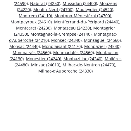
(24590)
,
Nabirat (24250)
,
Mussidan (24400)
,
Mouzens
(24220)
,
Moulin-Neuf (24700)
,
Mouleydier (24520)
,
Montrem (24110)
,
Montpon-Ménestérol (24700)
,
Montpeyroux (24610)
,
Montferrand-du-Périgord (24440)
,
Montcaret (24230)
,
Montazeau (24230)
,
Montagrier
(24350)
,
Montagnac-la-Crempse (24140)
,
Montagnac-
d’Auberoche (24210)
,
Monsec (24340)
,
Monsaguel (24560)
,
Monsac (24440)
,
Monplaisant (24170)
,
Monpazier (24540)
,
Monmarvès (24560)
,
Monmadalès (24560)
,
Monfaucon
(24130)
,
Monestier (24240)
,
Monbazillac (24240)
,
Molières
(24480)
,
Minzac (24610)
,
Milhac-de-Nontron (24470)
,
Milhac-d’Auberoche (24330)