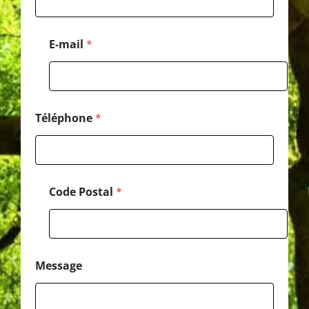
p
h
o
E-mail
*
n
e
*
E
-
m
Téléphone
*
a
i
l
Code Postal
*
Message