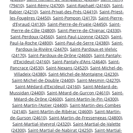
(79410)
,
Saint-Rémy (24700)
,
Saint-Raphaël (24160)
,
Saint-
Rabier (24210)
,
Saint-Privat-des-Prés (24410)
,
Saint-Priest-
les-Fougères (24450)
,
Saint-Pompon (24170)
,
Saint-Pierre-
d’Eyraud (24130)
,
Saint-Pierre-de-Frugie (24450)
,
Saint-
Pierre-de-Côle (24800)
,
Saint-Pierre-de-Chignac (24330)
,
Saint-Perdoux (24560)
,
Saint-Paul-Lizonne (24320)
,
Saint-
Paul-la-Roche (24800)
,
Saint-Paul-de-Serre (24380)
,
Saint-
Pardoux-la-Rivière (24470)
,
Saint-Pardoux-et-Vielvic
(24170)
,
Saint-Pardoux-de-Drône (24600)
,
Saint-Pantaly-
d’Excideuil (24160)
,
Saint-Pantaly-d’Ans (24640)
,
Saint-
Pancrace (24530)
,
Saint-Nexans (24520)
,
Saint-Michel-de-
Villadeix (24380)
,
Saint-Michel-de-Montaigne (24230)
,
Saint-Michel-de-Double (24400)
,
Saint-Mesmin (24270)
,
Saint-Médard-d’Excideuil (24160)
,
Saint-Médard-de-
Mussidan (24400)
,
Saint-Méard-de-Gurçon (24610)
,
Saint-
Méard-de-Drône (24600)
,
Saint-Martin-le-Pin (24300)
,
Saint-Martin-l’Astier (24400)
,
Saint-Martin-des-Combes
(24140)
,
Saint-Martin-de-Ribérac (24600)
,
Saint-Martin-
de-Gurson (24610)
,
Saint-Martin-de-Fressengeas (24800)
,
Saint-Martial-Viveyrol (24320)
,
Saint-Martial-de-Valette
(24300)
,
Saint-Martial-de-Nabirat (24250)
,
Saint-Martial-