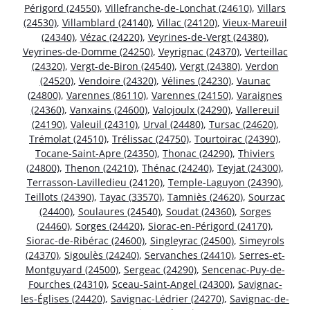
Périgord (24550)
,
Villefranche-de-Lonchat (24610)
,
Villars
(24530)
,
Villamblard (24140)
,
Villac (24120)
,
Vieux-Mareuil
(24340)
,
Vézac (24220)
,
Veyrines-de-Vergt (24380)
,
Veyrines-de-Domme (24250)
,
Veyrignac (24370)
,
Verteillac
(24320)
,
Vergt-de-Biron (24540)
,
Vergt (24380)
,
Verdon
(24520)
,
Vendoire (24320)
,
Vélines (24230)
,
Vaunac
(24800)
,
Varennes (86110)
,
Varennes (24150)
,
Varaignes
(24360)
,
Vanxains (24600)
,
Valojoulx (24290)
,
Vallereuil
(24190)
,
Valeuil (24310)
,
Urval (24480)
,
Tursac (24620)
,
Trémolat (24510)
,
Trélissac (24750)
,
Tourtoirac (24390)
,
Tocane-Saint-Apre (24350)
,
Thonac (24290)
,
Thiviers
(24800)
,
Thenon (24210)
,
Thénac (24240)
,
Teyjat (24300)
,
Terrasson-Lavilledieu (24120)
,
Temple-Laguyon (24390)
,
Teillots (24390)
,
Tayac (33570)
,
Tamniès (24620)
,
Sourzac
(24400)
,
Soulaures (24540)
,
Soudat (24360)
,
Sorges
(24460)
,
Sorges (24420)
,
Siorac-en-Périgord (24170)
,
Siorac-de-Ribérac (24600)
,
Singleyrac (24500)
,
Simeyrols
(24370)
,
Sigoulès (24240)
,
Servanches (24410)
,
Serres-et-
Montguyard (24500)
,
Sergeac (24290)
,
Sencenac-Puy-de-
Fourches (24310)
,
Sceau-Saint-Angel (24300)
,
Savignac-
les-Églises (24420)
,
Savignac-Lédrier (24270)
,
Savignac-de-