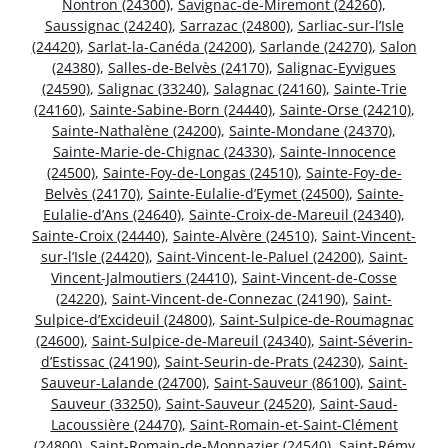
Nontron (24300)
,
Savignac-de-Miremont (24260)
,
Saussignac (24240)
,
Sarrazac (24800)
,
Sarliac-sur-l’Isle
(24420)
,
Sarlat-la-Canéda (24200)
,
Sarlande (24270)
,
Salon
(24380)
,
Salles-de-Belvès (24170)
,
Salignac-Eyvigues
(24590)
,
Salignac (33240)
,
Salagnac (24160)
,
Sainte-Trie
(24160)
,
Sainte-Sabine-Born (24440)
,
Sainte-Orse (24210)
,
Sainte-Nathalène (24200)
,
Sainte-Mondane (24370)
,
Sainte-Marie-de-Chignac (24330)
,
Sainte-Innocence
(24500)
,
Sainte-Foy-de-Longas (24510)
,
Sainte-Foy-de-
Belvès (24170)
,
Sainte-Eulalie-d’Eymet (24500)
,
Sainte-
Eulalie-d’Ans (24640)
,
Sainte-Croix-de-Mareuil (24340)
,
Sainte-Croix (24440)
,
Sainte-Alvère (24510)
,
Saint-Vincent-
sur-l’Isle (24420)
,
Saint-Vincent-le-Paluel (24200)
,
Saint-
Vincent-Jalmoutiers (24410)
,
Saint-Vincent-de-Cosse
(24220)
,
Saint-Vincent-de-Connezac (24190)
,
Saint-
Sulpice-d’Excideuil (24800)
,
Saint-Sulpice-de-Roumagnac
(24600)
,
Saint-Sulpice-de-Mareuil (24340)
,
Saint-Séverin-
d’Estissac (24190)
,
Saint-Seurin-de-Prats (24230)
,
Saint-
Sauveur-Lalande (24700)
,
Saint-Sauveur (86100)
,
Saint-
Sauveur (33250)
,
Saint-Sauveur (24520)
,
Saint-Saud-
Lacoussière (24470)
,
Saint-Romain-et-Saint-Clément
(24800)
,
Saint-Romain-de-Monpazier (24540)
,
Saint-Rémy