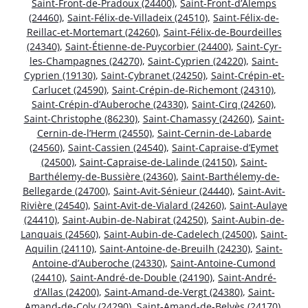
Saint-Front-de-Pradoux (24400)
,
Saint-Front-d’Alemps
(24460)
,
Saint-Félix-de-Villadeix (24510)
,
Saint-Félix-de-
Reillac-et-Mortemart (24260)
,
Saint-Félix-de-Bourdeilles
(24340)
,
Saint-Étienne-de-Puycorbier (24400)
,
Saint-Cyr-
les-Champagnes (24270)
,
Saint-Cyprien (24220)
,
Saint-
Cyprien (19130)
,
Saint-Cybranet (24250)
,
Saint-Crépin-et-
Carlucet (24590)
,
Saint-Crépin-de-Richemont (24310)
,
Saint-Crépin-d’Auberoche (24330)
,
Saint-Cirq (24260)
,
Saint-Christophe (86230)
,
Saint-Chamassy (24260)
,
Saint-
Cernin-de-l’Herm (24550)
,
Saint-Cernin-de-Labarde
(24560)
,
Saint-Cassien (24540)
,
Saint-Capraise-d’Eymet
(24500)
,
Saint-Capraise-de-Lalinde (24150)
,
Saint-
Barthélemy-de-Bussière (24360)
,
Saint-Barthélemy-de-
Bellegarde (24700)
,
Saint-Avit-Sénieur (24440)
,
Saint-Avit-
Rivière (24540)
,
Saint-Avit-de-Vialard (24260)
,
Saint-Aulaye
(24410)
,
Saint-Aubin-de-Nabirat (24250)
,
Saint-Aubin-de-
Lanquais (24560)
,
Saint-Aubin-de-Cadelech (24500)
,
Saint-
Aquilin (24110)
,
Saint-Antoine-de-Breuilh (24230)
,
Saint-
Antoine-d’Auberoche (24330)
,
Saint-Antoine-Cumond
(24410)
,
Saint-André-de-Double (24190)
,
Saint-André-
d’Allas (24200)
,
Saint-Amand-de-Vergt (24380)
,
Saint-
Amand-de-Coly (24290)
,
Saint-Amand-de-Belvès (24170)
,