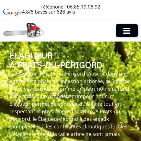
Téléphone :
06.85.19.08.92
4.8/5 basés sur 628 avis
ÉLAGUEUR
À PRATS-DU-PÉRIGORD
Le Élagueur à Prats-du-Périgord s’inscrit dans une
approche globale de la gestion arborée, où chaque
arbre est considéré comme un patrimoine naturel.
Faire appel à un arboriste grimpeur pour un
Élagueur permet de concilier durabilité tout en
respectant la physiologie de l’arbre. A Prats-du-
Périgord, le Élagueur répond à des enjeux
multiples liés à les contraintes climatiques locales.
L’élagage arbre et la taille arbre ne sont jamais