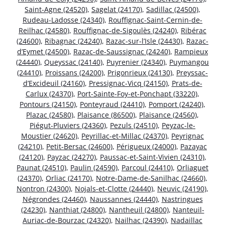
Saint-Agne (24520)
,
Sagelat (24170)
,
Sadillac (24500)
,
Rudeau-Ladosse (24340)
,
Rouffignac-Saint-Cernin-de-
Reilhac (24580)
,
Rouffignac-de-Sigoulès (24240)
,
Ribérac
(24600)
,
Ribagnac (24240)
,
Razac-sur-l’Isle (24430)
,
Razac-
d’Eymet (24500)
,
Razac-de-Saussignac (24240)
,
Rampieux
(24440)
,
Queyssac (24140)
,
Puyrenier (24340)
,
Puymangou
(24410)
,
Proissans (24200)
,
Prigonrieux (24130)
,
Preyssac-
d’Excideuil (24160)
,
Pressignac-Vicq (24150)
,
Prats-de-
Carlux (24370)
,
Port-Sainte-Foy-et-Ponchapt (33220)
,
Pontours (24150)
,
Ponteyraud (24410)
,
Pomport (24240)
,
Plazac (24580)
,
Plaisance (86500)
,
Plaisance (24560)
,
Piégut-Pluviers (24360)
,
Pezuls (24510)
,
Peyzac-le-
Moustier (24620)
,
Peyrillac-et-Millac (24370)
,
Peyrignac
(24210)
,
Petit-Bersac (24600)
,
Périgueux (24000)
,
Pazayac
(24120)
,
Payzac (24270)
,
Paussac-et-Saint-Vivien (24310)
,
Paunat (24510)
,
Paulin (24590)
,
Parcoul (24410)
,
Orliaguet
(24370)
,
Orliac (24170)
,
Notre-Dame-de-Sanilhac (24660)
,
Nontron (24300)
,
Nojals-et-Clotte (24440)
,
Neuvic (24190)
,
Négrondes (24460)
,
Naussannes (24440)
,
Nastringues
(24230)
,
Nanthiat (24800)
,
Nantheuil (24800)
,
Nanteuil-
Auriac-de-Bourzac (24320)
,
Nailhac (24390)
,
Nadaillac