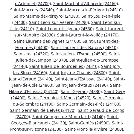
d’Artenset (24700)
,
Saint-Martial-d’Albarède (24160)
,
Saint-Marcory (24540)
,
Saint-Marcel-du-Périgord (24510)
,
Saint-Maime-de-Péreyrol (24380)
,
Saint-Louis-en-l’Isle
(24400)
,
Saint-Léon-sur-Vézère (24290)
,
Saint-Léon-sur-
l’Isle (24110)
,
Saint-Léon-d’Issigeac (24560)
,
Saint-Laurent-
sur-Manoire (24330)
,
Saint-Laurent-la-Vallée (24170)
,
Saint-Laurent-des-Vignes (24100)
,
Saint-Laurent-des-
Hommes (24400)
,
Saint-Laurent-des-Bâtons (24510)
,
Saint-Just (24320)
,
Saint-Julien-d’Eymet (24500)
,
Saint-
Julien-de-Lampon (24370)
,
Saint-Julien-de-Crempse
(24140)
,
Saint-Julien-de-Bourdeilles (24310)
,
Saint-Jory-
las-Bloux (24160)
,
Saint-Jory-de-Chalais (24800)
,
Saint-
Jean-d’Eyraud (24140)
,
Saint-Jean-d’Estissac (24140)
,
Saint-
Jean-de-Côle (24800)
,
Saint-Jean-d’Ataux (24190)
,
Saint-
Hilaire-d’Estissac (24140)
,
Saint-Geyrac (24330)
,
Saint-Géry
(24400)
,
Saint-Germain-et-Mons (24520)
,
Saint-Germain-
du-Salembre (24190)
,
Saint-Germain-des-Prés (24160)
,
Saint-Germain-de-Belvès (24170)
,
Saint-Géraud-de-Corps
(24700)
,
Saint-Georges-de-Montclard (24140)
,
Saint-
Georges-Blancaneix (24130)
,
Saint-Geniès (24590)
,
Saint-
Front-sur-Nizonne (24300)
,
Saint-Front-la-Rivière (24300)
,