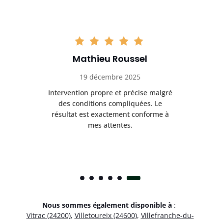
Mathieu Roussel
19 décembre 2025
en
Intervention propre et précise malgré
T
te et
des conditions compliquées. Le
lent
résultat est exactement conforme à
s
mes attentes.
Nous sommes également disponible à
:
Vitrac (24200)
,
Villetoureix (24600)
,
Villefranche-du-