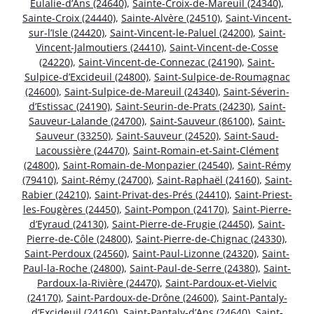
Eulalie-d’Ans (24640)
,
Sainte-Croix-de-Mareuil (24340)
,
Sainte-Croix (24440)
,
Sainte-Alvère (24510)
,
Saint-Vincent-
sur-l’Isle (24420)
,
Saint-Vincent-le-Paluel (24200)
,
Saint-
Vincent-Jalmoutiers (24410)
,
Saint-Vincent-de-Cosse
(24220)
,
Saint-Vincent-de-Connezac (24190)
,
Saint-
Sulpice-d’Excideuil (24800)
,
Saint-Sulpice-de-Roumagnac
(24600)
,
Saint-Sulpice-de-Mareuil (24340)
,
Saint-Séverin-
d’Estissac (24190)
,
Saint-Seurin-de-Prats (24230)
,
Saint-
Sauveur-Lalande (24700)
,
Saint-Sauveur (86100)
,
Saint-
Sauveur (33250)
,
Saint-Sauveur (24520)
,
Saint-Saud-
Lacoussière (24470)
,
Saint-Romain-et-Saint-Clément
(24800)
,
Saint-Romain-de-Monpazier (24540)
,
Saint-Rémy
(79410)
,
Saint-Rémy (24700)
,
Saint-Raphaël (24160)
,
Saint-
Rabier (24210)
,
Saint-Privat-des-Prés (24410)
,
Saint-Priest-
les-Fougères (24450)
,
Saint-Pompon (24170)
,
Saint-Pierre-
d’Eyraud (24130)
,
Saint-Pierre-de-Frugie (24450)
,
Saint-
Pierre-de-Côle (24800)
,
Saint-Pierre-de-Chignac (24330)
,
Saint-Perdoux (24560)
,
Saint-Paul-Lizonne (24320)
,
Saint-
Paul-la-Roche (24800)
,
Saint-Paul-de-Serre (24380)
,
Saint-
Pardoux-la-Rivière (24470)
,
Saint-Pardoux-et-Vielvic
(24170)
,
Saint-Pardoux-de-Drône (24600)
,
Saint-Pantaly-
d’Excideuil (24160)
,
Saint-Pantaly-d’Ans (24640)
,
Saint-