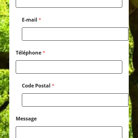
é
l
é
E-mail
*
p
h
o
n
e
E
Téléphone
*
-
m
a
i
l
Code Postal
*
Message