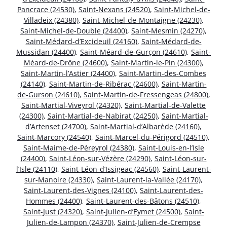
Pancrace (24530)
,
Saint-Nexans (24520)
,
Saint-Michel-de-
Villadeix (24380)
,
Saint-Michel-de-Montaigne (24230)
,
Saint-Michel-de-Double (24400)
,
Saint-Mesmin (24270)
,
Saint-Médard-d’Excideuil (24160)
,
Saint-Médard-de-
Mussidan (24400)
,
Saint-Méard-de-Gurçon (24610)
,
Saint-
Méard-de-Drône (24600)
,
Saint-Martin-le-Pin (24300)
,
Saint-Martin-l’Astier (24400)
,
Saint-Martin-des-Combes
(24140)
,
Saint-Martin-de-Ribérac (24600)
,
Saint-Martin-
de-Gurson (24610)
,
Saint-Martin-de-Fressengeas (24800)
,
Saint-Martial-Viveyrol (24320)
,
Saint-Martial-de-Valette
(24300)
,
Saint-Martial-de-Nabirat (24250)
,
Saint-Martial-
d’Artenset (24700)
,
Saint-Martial-d’Albarède (24160)
,
Saint-Marcory (24540)
,
Saint-Marcel-du-Périgord (24510)
,
Saint-Maime-de-Péreyrol (24380)
,
Saint-Louis-en-l’Isle
(24400)
,
Saint-Léon-sur-Vézère (24290)
,
Saint-Léon-sur-
l’Isle (24110)
,
Saint-Léon-d’Issigeac (24560)
,
Saint-Laurent-
sur-Manoire (24330)
,
Saint-Laurent-la-Vallée (24170)
,
Saint-Laurent-des-Vignes (24100)
,
Saint-Laurent-des-
Hommes (24400)
,
Saint-Laurent-des-Bâtons (24510)
,
Saint-Just (24320)
,
Saint-Julien-d’Eymet (24500)
,
Saint-
Julien-de-Lampon (24370)
,
Saint-Julien-de-Crempse