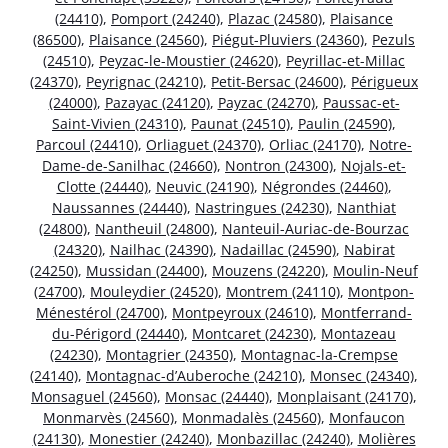
(24410)
,
Pomport (24240)
,
Plazac (24580)
,
Plaisance
(86500)
,
Plaisance (24560)
,
Piégut-Pluviers (24360)
,
Pezuls
(24510)
,
Peyzac-le-Moustier (24620)
,
Peyrillac-et-Millac
(24370)
,
Peyrignac (24210)
,
Petit-Bersac (24600)
,
Périgueux
(24000)
,
Pazayac (24120)
,
Payzac (24270)
,
Paussac-et-
Saint-Vivien (24310)
,
Paunat (24510)
,
Paulin (24590)
,
Parcoul (24410)
,
Orliaguet (24370)
,
Orliac (24170)
,
Notre-
Dame-de-Sanilhac (24660)
,
Nontron (24300)
,
Nojals-et-
Clotte (24440)
,
Neuvic (24190)
,
Négrondes (24460)
,
Naussannes (24440)
,
Nastringues (24230)
,
Nanthiat
(24800)
,
Nantheuil (24800)
,
Nanteuil-Auriac-de-Bourzac
(24320)
,
Nailhac (24390)
,
Nadaillac (24590)
,
Nabirat
(24250)
,
Mussidan (24400)
,
Mouzens (24220)
,
Moulin-Neuf
(24700)
,
Mouleydier (24520)
,
Montrem (24110)
,
Montpon-
Ménestérol (24700)
,
Montpeyroux (24610)
,
Montferrand-
du-Périgord (24440)
,
Montcaret (24230)
,
Montazeau
(24230)
,
Montagrier (24350)
,
Montagnac-la-Crempse
(24140)
,
Montagnac-d’Auberoche (24210)
,
Monsec (24340)
,
Monsaguel (24560)
,
Monsac (24440)
,
Monplaisant (24170)
,
Monmarvès (24560)
,
Monmadalès (24560)
,
Monfaucon
(24130)
,
Monestier (24240)
,
Monbazillac (24240)
,
Molières