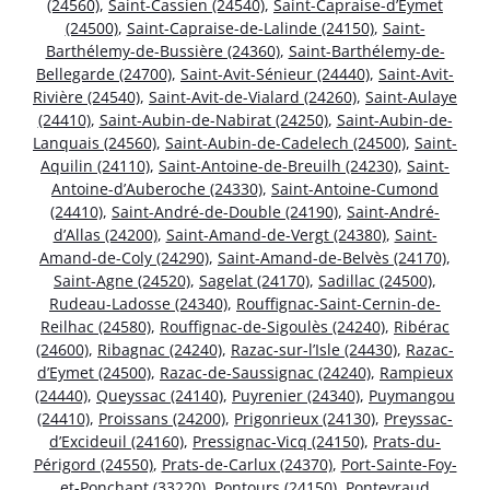
(24560)
,
Saint-Cassien (24540)
,
Saint-Capraise-d’Eymet
(24500)
,
Saint-Capraise-de-Lalinde (24150)
,
Saint-
Barthélemy-de-Bussière (24360)
,
Saint-Barthélemy-de-
Bellegarde (24700)
,
Saint-Avit-Sénieur (24440)
,
Saint-Avit-
Rivière (24540)
,
Saint-Avit-de-Vialard (24260)
,
Saint-Aulaye
(24410)
,
Saint-Aubin-de-Nabirat (24250)
,
Saint-Aubin-de-
Lanquais (24560)
,
Saint-Aubin-de-Cadelech (24500)
,
Saint-
Aquilin (24110)
,
Saint-Antoine-de-Breuilh (24230)
,
Saint-
Antoine-d’Auberoche (24330)
,
Saint-Antoine-Cumond
(24410)
,
Saint-André-de-Double (24190)
,
Saint-André-
d’Allas (24200)
,
Saint-Amand-de-Vergt (24380)
,
Saint-
Amand-de-Coly (24290)
,
Saint-Amand-de-Belvès (24170)
,
Saint-Agne (24520)
,
Sagelat (24170)
,
Sadillac (24500)
,
Rudeau-Ladosse (24340)
,
Rouffignac-Saint-Cernin-de-
Reilhac (24580)
,
Rouffignac-de-Sigoulès (24240)
,
Ribérac
(24600)
,
Ribagnac (24240)
,
Razac-sur-l’Isle (24430)
,
Razac-
d’Eymet (24500)
,
Razac-de-Saussignac (24240)
,
Rampieux
(24440)
,
Queyssac (24140)
,
Puyrenier (24340)
,
Puymangou
(24410)
,
Proissans (24200)
,
Prigonrieux (24130)
,
Preyssac-
d’Excideuil (24160)
,
Pressignac-Vicq (24150)
,
Prats-du-
Périgord (24550)
,
Prats-de-Carlux (24370)
,
Port-Sainte-Foy-
et-Ponchapt (33220)
,
Pontours (24150)
,
Ponteyraud