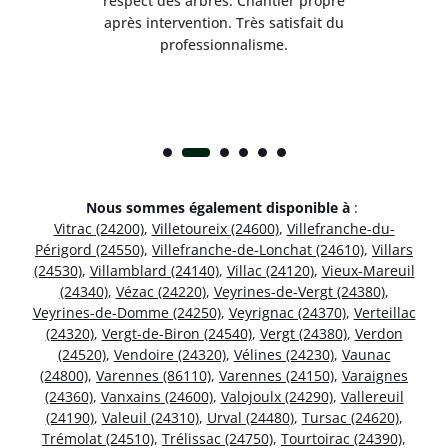
respect des arbres. Chantier propre
nt
après intervention. Très satisfait du
.
professionnalisme.
Nous sommes également disponible à
:
Vitrac (24200)
,
Villetoureix (24600)
,
Villefranche-du-
Périgord (24550)
,
Villefranche-de-Lonchat (24610)
,
Villars
(24530)
,
Villamblard (24140)
,
Villac (24120)
,
Vieux-Mareuil
(24340)
,
Vézac (24220)
,
Veyrines-de-Vergt (24380)
,
Veyrines-de-Domme (24250)
,
Veyrignac (24370)
,
Verteillac
(24320)
,
Vergt-de-Biron (24540)
,
Vergt (24380)
,
Verdon
(24520)
,
Vendoire (24320)
,
Vélines (24230)
,
Vaunac
(24800)
,
Varennes (86110)
,
Varennes (24150)
,
Varaignes
(24360)
,
Vanxains (24600)
,
Valojoulx (24290)
,
Vallereuil
(24190)
,
Valeuil (24310)
,
Urval (24480)
,
Tursac (24620)
,
Trémolat (24510)
,
Trélissac (24750)
,
Tourtoirac (24390)
,