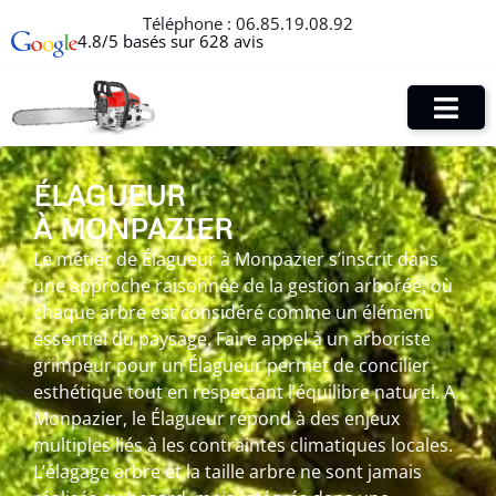
Téléphone :
06.85.19.08.92
4.8/5 basés sur 628 avis
ÉLAGUEUR
À MONPAZIER
Le métier de Élagueur à Monpazier s’inscrit dans
une approche raisonnée de la gestion arborée, où
chaque arbre est considéré comme un élément
essentiel du paysage. Faire appel à un arboriste
grimpeur pour un Élagueur permet de concilier
esthétique tout en respectant l’équilibre naturel. A
Monpazier, le Élagueur répond à des enjeux
multiples liés à les contraintes climatiques locales.
L’élagage arbre et la taille arbre ne sont jamais