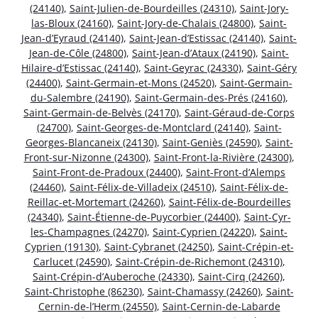
(24140)
,
Saint-Julien-de-Bourdeilles (24310)
,
Saint-Jory-
las-Bloux (24160)
,
Saint-Jory-de-Chalais (24800)
,
Saint-
Jean-d’Eyraud (24140)
,
Saint-Jean-d’Estissac (24140)
,
Saint-
Jean-de-Côle (24800)
,
Saint-Jean-d’Ataux (24190)
,
Saint-
Hilaire-d’Estissac (24140)
,
Saint-Geyrac (24330)
,
Saint-Géry
(24400)
,
Saint-Germain-et-Mons (24520)
,
Saint-Germain-
du-Salembre (24190)
,
Saint-Germain-des-Prés (24160)
,
Saint-Germain-de-Belvès (24170)
,
Saint-Géraud-de-Corps
(24700)
,
Saint-Georges-de-Montclard (24140)
,
Saint-
Georges-Blancaneix (24130)
,
Saint-Geniès (24590)
,
Saint-
Front-sur-Nizonne (24300)
,
Saint-Front-la-Rivière (24300)
,
Saint-Front-de-Pradoux (24400)
,
Saint-Front-d’Alemps
(24460)
,
Saint-Félix-de-Villadeix (24510)
,
Saint-Félix-de-
Reillac-et-Mortemart (24260)
,
Saint-Félix-de-Bourdeilles
(24340)
,
Saint-Étienne-de-Puycorbier (24400)
,
Saint-Cyr-
les-Champagnes (24270)
,
Saint-Cyprien (24220)
,
Saint-
Cyprien (19130)
,
Saint-Cybranet (24250)
,
Saint-Crépin-et-
Carlucet (24590)
,
Saint-Crépin-de-Richemont (24310)
,
Saint-Crépin-d’Auberoche (24330)
,
Saint-Cirq (24260)
,
Saint-Christophe (86230)
,
Saint-Chamassy (24260)
,
Saint-
Cernin-de-l’Herm (24550)
,
Saint-Cernin-de-Labarde