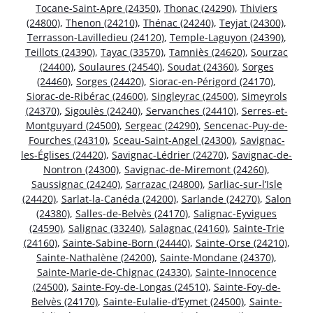
Tocane-Saint-Apre (24350)
,
Thonac (24290)
,
Thiviers
(24800)
,
Thenon (24210)
,
Thénac (24240)
,
Teyjat (24300)
,
Terrasson-Lavilledieu (24120)
,
Temple-Laguyon (24390)
,
Teillots (24390)
,
Tayac (33570)
,
Tamniès (24620)
,
Sourzac
(24400)
,
Soulaures (24540)
,
Soudat (24360)
,
Sorges
(24460)
,
Sorges (24420)
,
Siorac-en-Périgord (24170)
,
Siorac-de-Ribérac (24600)
,
Singleyrac (24500)
,
Simeyrols
(24370)
,
Sigoulès (24240)
,
Servanches (24410)
,
Serres-et-
Montguyard (24500)
,
Sergeac (24290)
,
Sencenac-Puy-de-
Fourches (24310)
,
Sceau-Saint-Angel (24300)
,
Savignac-
les-Églises (24420)
,
Savignac-Lédrier (24270)
,
Savignac-de-
Nontron (24300)
,
Savignac-de-Miremont (24260)
,
Saussignac (24240)
,
Sarrazac (24800)
,
Sarliac-sur-l’Isle
(24420)
,
Sarlat-la-Canéda (24200)
,
Sarlande (24270)
,
Salon
(24380)
,
Salles-de-Belvès (24170)
,
Salignac-Eyvigues
(24590)
,
Salignac (33240)
,
Salagnac (24160)
,
Sainte-Trie
(24160)
,
Sainte-Sabine-Born (24440)
,
Sainte-Orse (24210)
,
Sainte-Nathalène (24200)
,
Sainte-Mondane (24370)
,
Sainte-Marie-de-Chignac (24330)
,
Sainte-Innocence
(24500)
,
Sainte-Foy-de-Longas (24510)
,
Sainte-Foy-de-
Belvès (24170)
,
Sainte-Eulalie-d’Eymet (24500)
,
Sainte-