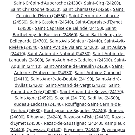
Saint-Crépin-d’Auberoche (24330)
,
Saint-Cirq (24260)
,
Saint-Christophe (86230)
,
Saint-Chamassy (24260)
,
Saint-
Cernin-de-l’Herm (24550)
,
Saint-Cernin-de-Labarde
(24560)
,
Saint-Cassien (24540)
,
Saint-Capraise-d’Eymet
(24500)
,
Saint-Capraise-de-Lalinde (24150)
,
Saint-
Barthélemy-de-Bussière (24360)
,
Saint-Barthélemy-de-
Bellegarde (24700)
,
Saint-Avit-Sénieur (24440)
,
Saint-Avit-
Rivière (24540)
,
Saint-Avit-de-Vialard (24260)
,
Saint-Aulaye
(24410)
,
Saint-Aubin-de-Nabirat (24250)
,
Saint-Aubin-de-
Lanquais (24560)
,
Saint-Aubin-de-Cadelech (24500)
,
Saint-
Aquilin (24110)
,
Saint-Antoine-de-Breuilh (24230)
,
Saint-
Antoine-d’Auberoche (24330)
,
Saint-Antoine-Cumond
(24410)
,
Saint-André-de-Double (24190)
,
Saint-André-
d’Allas (24200)
,
Saint-Amand-de-Vergt (24380)
,
Saint-
Amand-de-Coly (24290)
,
Saint-Amand-de-Belvès (24170)
,
Saint-Agne (24520)
,
Sagelat (24170)
,
Sadillac (24500)
,
Rudeau-Ladosse (24340)
,
Rouffignac-Saint-Cernin-de-
Reilhac (24580)
,
Rouffignac-de-Sigoulès (24240)
,
Ribérac
(24600)
,
Ribagnac (24240)
,
Razac-sur-l’Isle (24430)
,
Razac-
d’Eymet (24500)
,
Razac-de-Saussignac (24240)
,
Rampieux
(24440)
,
Queyssac (24140)
,
Puyrenier (24340)
,
Puymangou