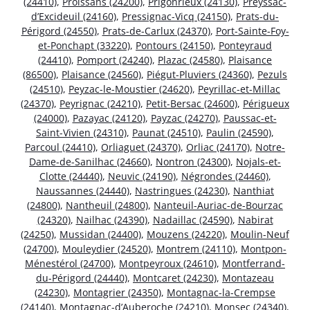
(24410)
,
Proissans (24200)
,
Prigonrieux (24130)
,
Preyssac-
d’Excideuil (24160)
,
Pressignac-Vicq (24150)
,
Prats-du-
Périgord (24550)
,
Prats-de-Carlux (24370)
,
Port-Sainte-Foy-
et-Ponchapt (33220)
,
Pontours (24150)
,
Ponteyraud
(24410)
,
Pomport (24240)
,
Plazac (24580)
,
Plaisance
(86500)
,
Plaisance (24560)
,
Piégut-Pluviers (24360)
,
Pezuls
(24510)
,
Peyzac-le-Moustier (24620)
,
Peyrillac-et-Millac
(24370)
,
Peyrignac (24210)
,
Petit-Bersac (24600)
,
Périgueux
(24000)
,
Pazayac (24120)
,
Payzac (24270)
,
Paussac-et-
Saint-Vivien (24310)
,
Paunat (24510)
,
Paulin (24590)
,
Parcoul (24410)
,
Orliaguet (24370)
,
Orliac (24170)
,
Notre-
Dame-de-Sanilhac (24660)
,
Nontron (24300)
,
Nojals-et-
Clotte (24440)
,
Neuvic (24190)
,
Négrondes (24460)
,
Naussannes (24440)
,
Nastringues (24230)
,
Nanthiat
(24800)
,
Nantheuil (24800)
,
Nanteuil-Auriac-de-Bourzac
(24320)
,
Nailhac (24390)
,
Nadaillac (24590)
,
Nabirat
(24250)
,
Mussidan (24400)
,
Mouzens (24220)
,
Moulin-Neuf
(24700)
,
Mouleydier (24520)
,
Montrem (24110)
,
Montpon-
Ménestérol (24700)
,
Montpeyroux (24610)
,
Montferrand-
du-Périgord (24440)
,
Montcaret (24230)
,
Montazeau
(24230)
,
Montagrier (24350)
,
Montagnac-la-Crempse
(24140)
,
Montagnac-d’Auberoche (24210)
,
Monsec (24340)
,