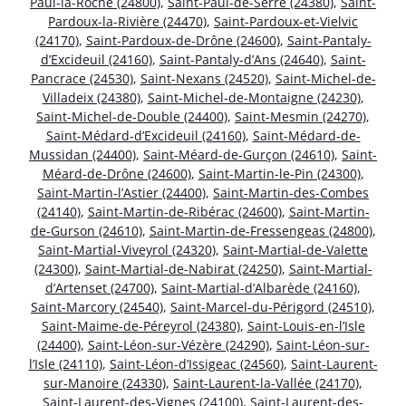
Paul-la-Roche (24800)
,
Saint-Paul-de-Serre (24380)
,
Saint-
Pardoux-la-Rivière (24470)
,
Saint-Pardoux-et-Vielvic
(24170)
,
Saint-Pardoux-de-Drône (24600)
,
Saint-Pantaly-
d’Excideuil (24160)
,
Saint-Pantaly-d’Ans (24640)
,
Saint-
Pancrace (24530)
,
Saint-Nexans (24520)
,
Saint-Michel-de-
Villadeix (24380)
,
Saint-Michel-de-Montaigne (24230)
,
Saint-Michel-de-Double (24400)
,
Saint-Mesmin (24270)
,
Saint-Médard-d’Excideuil (24160)
,
Saint-Médard-de-
Mussidan (24400)
,
Saint-Méard-de-Gurçon (24610)
,
Saint-
Méard-de-Drône (24600)
,
Saint-Martin-le-Pin (24300)
,
Saint-Martin-l’Astier (24400)
,
Saint-Martin-des-Combes
(24140)
,
Saint-Martin-de-Ribérac (24600)
,
Saint-Martin-
de-Gurson (24610)
,
Saint-Martin-de-Fressengeas (24800)
,
Saint-Martial-Viveyrol (24320)
,
Saint-Martial-de-Valette
(24300)
,
Saint-Martial-de-Nabirat (24250)
,
Saint-Martial-
d’Artenset (24700)
,
Saint-Martial-d’Albarède (24160)
,
Saint-Marcory (24540)
,
Saint-Marcel-du-Périgord (24510)
,
Saint-Maime-de-Péreyrol (24380)
,
Saint-Louis-en-l’Isle
(24400)
,
Saint-Léon-sur-Vézère (24290)
,
Saint-Léon-sur-
l’Isle (24110)
,
Saint-Léon-d’Issigeac (24560)
,
Saint-Laurent-
sur-Manoire (24330)
,
Saint-Laurent-la-Vallée (24170)
,
Saint-Laurent-des-Vignes (24100)
,
Saint-Laurent-des-