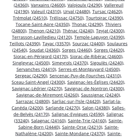
(24360)
,
Vanxains (24600)
,
Valojoulx (24290)
,
Vallereuil
(24190)
,
Valeuil (24310)
,
Urval (24480)
,
Tursac (24620)
,
Trémolat (24510)
,
Trélissac (24750)
,
Tourtoirac (24390)
,
Tocane-Saint-Apre (24350)
,
Thonac (24290)
,
Thiviers
(24800)
,
Thenon (24210)
,
Thénac (24240)
,
Teyjat (24300)
,
Terrasson-Lavilledieu (24120)
,
Temple-Laguyon (24390)
,
Teillots (24390)
,
Tayac (33570)
,
Sourzac (24400)
,
Soulaures
(24540)
,
Soudat (24360)
,
Sorges (24460)
,
Sorges (24420)
,
Siorac-en-Périgord (24170)
,
Siorac-de-Ribérac (24600)
,
Singleyrac (24500)
,
Simeyrols (24370)
,
Sigoulès (24240)
,
Servanches (24410)
,
Serres-et-Montguyard (24500)
,
Sergeac (24290)
,
Sencenac-Puy-de-Fourches (24310)
,
Sceau-Saint-Angel (24300)
,
Savignac-les-Églises (24420)
,
Savignac-Lédrier (24270)
,
Savignac-de-Nontron (24300)
,
Savignac-de-Miremont (24260)
,
Saussignac (24240)
,
Sarrazac (24800)
,
Sarliac-sur-l’Isle (24420)
,
Sarlat-la-
Canéda (24200)
,
Sarlande (24270)
,
Salon (24380)
,
Salles-
de-Belvès (24170)
,
Salignac-Eyvigues (24590)
,
Salignac
(33240)
,
Salagnac (24160)
,
Sainte-Trie (24160)
,
Sainte-
Sabine-Born (24440)
,
Sainte-Orse (24210)
,
Sainte-
Nathalène (24200)
,
Sainte-Mondane (24370)
,
Sainte-