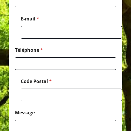
e
s
s
E-mail
*
a
g
e
P
o
s
Téléphone
*
t
a
l
Code Postal
*
Message