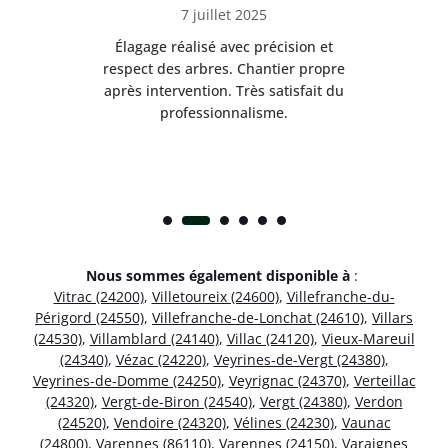
7 juillet 2025
es
Élagage réalisé avec précision et
Int
respect des arbres. Chantier propre
nt
après intervention. Très satisfait du
.
professionnalisme.
Nous sommes également disponible à
:
Vitrac (24200)
,
Villetoureix (24600)
,
Villefranche-du-
Périgord (24550)
,
Villefranche-de-Lonchat (24610)
,
Villars
(24530)
,
Villamblard (24140)
,
Villac (24120)
,
Vieux-Mareuil
(24340)
,
Vézac (24220)
,
Veyrines-de-Vergt (24380)
,
Veyrines-de-Domme (24250)
,
Veyrignac (24370)
,
Verteillac
(24320)
,
Vergt-de-Biron (24540)
,
Vergt (24380)
,
Verdon
(24520)
,
Vendoire (24320)
,
Vélines (24230)
,
Vaunac
(24800)
,
Varennes (86110)
,
Varennes (24150)
,
Varaignes