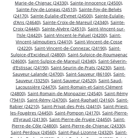
Marie-de-Chignac (24330)
,
Sainte-Innocence (24500)
,
Sainte-Foy-de-Longas (24510)
,
Sainte-Foy-de-Belvès
(24170)
,
Sainte-Eulalie-d’Eymet (24500)
,
Sainte-Eulalie-
d’Ans (24640)
,
Sainte-Croix-de-Mareuil (24340)
,
Sainte-
Croix (24440)
,
Sainte-Alvère (24510)
,
Saint-Vincent-sur-
l’Isle (24420)
,
Saint-Vincent-le-Paluel (24200)
,
Saint-
Vincent-Jalmoutiers (24410)
,
Saint-Vincent-de-Cosse
(24220)
,
Saint-Vincent-de-Connezac (24190)
,
Saint-
Sulpice-d’Excideuil (24800)
,
Saint-Sulpice-de-Roumagnac
(24600)
,
Saint-Sulpice-de-Mareuil (24340)
,
Saint-Séverin-
d’Estissac (24190)
,
Saint-Seurin-de-Prats (24230)
,
Saint-
Sauveur-Lalande (24700)
,
Saint-Sauveur (86100)
,
Saint-
Sauveur (33250)
,
Saint-Sauveur (24520)
,
Saint-Saud-
Lacoussière (24470)
,
Saint-Romain-et-Saint-Clément
(24800)
,
Saint-Romain-de-Monpazier (24540)
,
Saint-Rémy
(79410)
,
Saint-Rémy (24700)
,
Saint-Raphaël (24160)
,
Saint-
Rabier (24210)
,
Saint-Privat-des-Prés (24410)
,
Saint-Priest-
les-Fougères (24450)
,
Saint-Pompon (24170)
,
Saint-Pierre-
d’Eyraud (24130)
,
Saint-Pierre-de-Frugie (24450)
,
Saint-
Pierre-de-Côle (24800)
,
Saint-Pierre-de-Chignac (24330)
,
Saint-Perdoux (24560)
,
Saint-Paul-Lizonne (24320)
,
Saint-