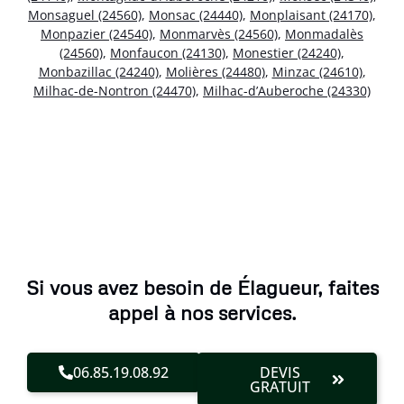
Monsaguel (24560)
,
Monsac (24440)
,
Monplaisant (24170)
,
Monpazier (24540)
,
Monmarvès (24560)
,
Monmadalès
(24560)
,
Monfaucon (24130)
,
Monestier (24240)
,
Monbazillac (24240)
,
Molières (24480)
,
Minzac (24610)
,
Milhac-de-Nontron (24470)
,
Milhac-d’Auberoche (24330)
Si vous avez besoin de Élagueur, faites
appel à nos services.
06.85.19.08.92
DEVIS
GRATUIT