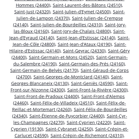
Hommes (24400)
,
Saint-Laurent-des-Bâtons (24510)
,
Saint-Just (24320)
,
Saint-Julien-d’Eymet (24500)
,
Saint-
Julien-de-Lampon (24370)
,
Saint-Julien-de-Crempse
(24140)
,
Saint-Julien-de-Bourdeilles (24310)
,
Saint-Jory-
las-Bloux (24160)
,
Saint-Jory-de-Chalais (24800)
,
Saint-
Jean-d’Eyraud (24140)
,
Saint-Jean-d’Estissac (24140)
,
Saint-
Jean-de-Côle (24800)
,
Saint-Jean-d’Ataux (24190)
,
Saint-
Hilaire-d’Estissac (24140)
,
Saint-Geyrac (24330)
,
Saint-Géry
(24400)
,
Saint-Germain-et-Mons (24520)
,
Saint-Germain-
du-Salembre (24190)
,
Saint-Germain-des-Prés (24160)
,
Saint-Germain-de-Belvès (24170)
,
Saint-Géraud-de-Corps
(24700)
,
Saint-Georges-de-Montclard (24140)
,
Saint-
Georges-Blancaneix (24130)
,
Saint-Geniès (24590)
,
Saint-
Front-sur-Nizonne (24300)
,
Saint-Front-la-Rivière (24300)
,
Saint-Front-de-Pradoux (24400)
,
Saint-Front-d’Alemps
(24460)
,
Saint-Félix-de-Villadeix (24510)
,
Saint-Félix-de-
Reillac-et-Mortemart (24260)
,
Saint-Félix-de-Bourdeilles
(24340)
,
Saint-Étienne-de-Puycorbier (24400)
,
Saint-Cyr-
les-Champagnes (24270)
,
Saint-Cyprien (24220)
,
Saint-
Cyprien (19130)
,
Saint-Cybranet (24250)
,
Saint-Crépin-et-
Carlucet (24590)
,
Saint-Crépin-de-Richemont (24310)
,