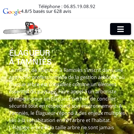
Téléphone :
06.85.19.08.92
4.8/5 basés sur 628 avis
ÉLAGUEUR
À TAMNIÈS
Le métier de Élagueur à Tamniès s’inscrit dans une
approche professionnelle de la gestion arborée, où
chaque arbre est considéré comme un élément
essentiel du paysage. Faire appel à un arboriste
grimpeur pour un Élagueur permet de concilier
sécurité tout en respectant son environnement. A
Tamniès, le Élagueur répond à des enjeux multiples
liés à la cohabitation entre l’arbre et l’habitat.
L’élagage arbre et la taille arbre ne sont jamais