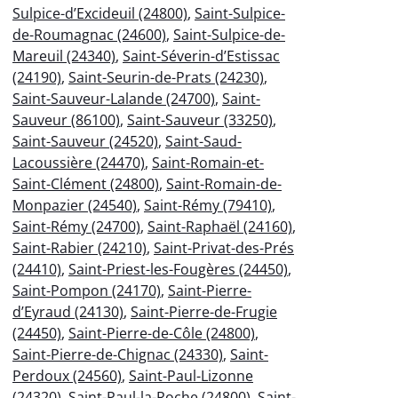
Sulpice-d’Excideuil (24800)
,
Saint-Sulpice-
de-Roumagnac (24600)
,
Saint-Sulpice-de-
Mareuil (24340)
,
Saint-Séverin-d’Estissac
(24190)
,
Saint-Seurin-de-Prats (24230)
,
Saint-Sauveur-Lalande (24700)
,
Saint-
Sauveur (86100)
,
Saint-Sauveur (33250)
,
Saint-Sauveur (24520)
,
Saint-Saud-
Lacoussière (24470)
,
Saint-Romain-et-
Saint-Clément (24800)
,
Saint-Romain-de-
Monpazier (24540)
,
Saint-Rémy (79410)
,
Saint-Rémy (24700)
,
Saint-Raphaël (24160)
,
Saint-Rabier (24210)
,
Saint-Privat-des-Prés
(24410)
,
Saint-Priest-les-Fougères (24450)
,
Saint-Pompon (24170)
,
Saint-Pierre-
d’Eyraud (24130)
,
Saint-Pierre-de-Frugie
(24450)
,
Saint-Pierre-de-Côle (24800)
,
Saint-Pierre-de-Chignac (24330)
,
Saint-
Perdoux (24560)
,
Saint-Paul-Lizonne
(24320)
,
Saint-Paul-la-Roche (24800)
,
Saint-