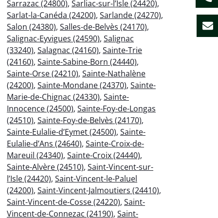
Sarrazac (24800)
,
Sarliac-sur-l’Isle (24420)
,
Sarlat-la-Canéda (24200)
,
Sarlande (24270)
,
Salon (24380)
,
Salles-de-Belvès (24170)
,
Salignac-Eyvigues (24590)
,
Salignac
(33240)
,
Salagnac (24160)
,
Sainte-Trie
(24160)
,
Sainte-Sabine-Born (24440)
,
Sainte-Orse (24210)
,
Sainte-Nathalène
(24200)
,
Sainte-Mondane (24370)
,
Sainte-
Marie-de-Chignac (24330)
,
Sainte-
Innocence (24500)
,
Sainte-Foy-de-Longas
(24510)
,
Sainte-Foy-de-Belvès (24170)
,
Sainte-Eulalie-d’Eymet (24500)
,
Sainte-
Eulalie-d’Ans (24640)
,
Sainte-Croix-de-
Mareuil (24340)
,
Sainte-Croix (24440)
,
Sainte-Alvère (24510)
,
Saint-Vincent-sur-
l’Isle (24420)
,
Saint-Vincent-le-Paluel
(24200)
,
Saint-Vincent-Jalmoutiers (24410)
,
Saint-Vincent-de-Cosse (24220)
,
Saint-
Vincent-de-Connezac (24190)
,
Saint-