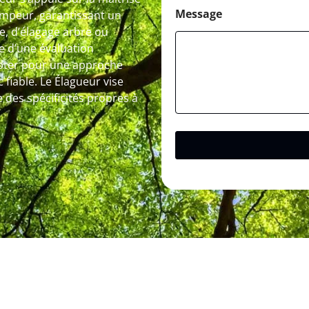
Message
rimpeur, garantissant un
re, d’élagage arbre ou
e d’une évaluation
 opter pour une approche
fiable. Le Élagueur vise
e des spécificités propres à