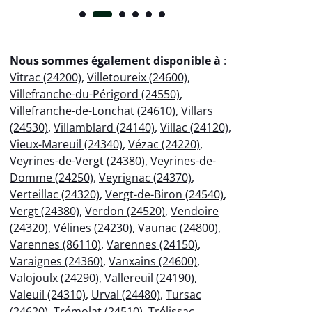
Nous sommes également disponible à
:
Vitrac (24200)
,
Villetoureix (24600)
,
Villefranche-du-Périgord (24550)
,
Villefranche-de-Lonchat (24610)
,
Villars
(24530)
,
Villamblard (24140)
,
Villac (24120)
,
Vieux-Mareuil (24340)
,
Vézac (24220)
,
Veyrines-de-Vergt (24380)
,
Veyrines-de-
Domme (24250)
,
Veyrignac (24370)
,
Verteillac (24320)
,
Vergt-de-Biron (24540)
,
Vergt (24380)
,
Verdon (24520)
,
Vendoire
(24320)
,
Vélines (24230)
,
Vaunac (24800)
,
Varennes (86110)
,
Varennes (24150)
,
Varaignes (24360)
,
Vanxains (24600)
,
Valojoulx (24290)
,
Vallereuil (24190)
,
Valeuil (24310)
,
Urval (24480)
,
Tursac
(24620)
,
Trémolat (24510)
,
Trélissac