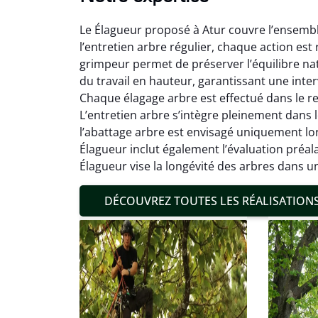
Le Élagueur proposé à Atur couvre l’ensemble
l’entretien arbre régulier, chaque action est 
grimpeur permet de préserver l’équilibre nat
du travail en hauteur, garantissant une int
Chaque élagage arbre est effectué dans le resp
L’entretien arbre s’intègre pleinement dans 
Mat
l’abattage arbre est envisagé uniquement lorsq
Élagueur inclut également l’évaluation préal
19
Élagueur vise la longévité des arbres dans u
Inter
pré
DÉCOUVREZ TOUTES LES RÉALISATION
conditi
résul
confor