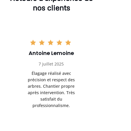
nos clients
Antoine Lemoine
Pasc
7 juillet 2025
22 
Élagage réalisé avec
Interven
précision et respect des
efficace
arbres. Chantier propre
devenu da
après intervention. Très
sérieux
satisfait du
conseils
professionnalisme.
san