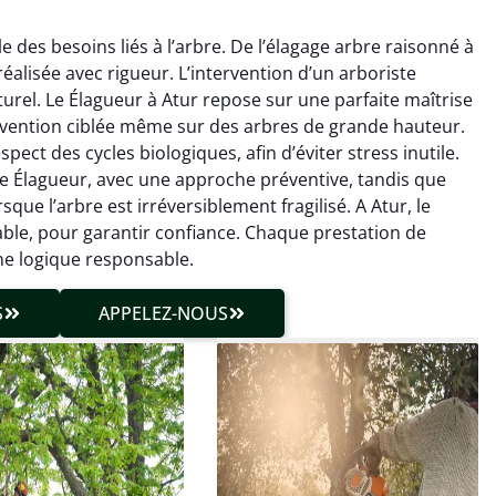
 des besoins liés à l’arbre. De l’élagage arbre raisonné à
réalisée avec rigueur. L’intervention d’un arboriste
urel. Le Élagueur à Atur repose sur une parfaite maîtrise
ervention ciblée même sur des arbres de grande hauteur.
ect des cycles biologiques, afin d’éviter stress inutile.
le Élagueur, avec une approche préventive, tandis que
hieu Roussel
Julien Caradec
ue l’arbre est irréversible­ment fragilisé. A Atur, le
able, pour garantir confiance. Chaque prestation de
 décembre 2025
18 juin 2025
ne logique responsable.
vention propre et
Travail très soigné sur des
cise malgré des
arbres difficiles d’accès.
S
APPELEZ-NOUS
ons compliquées. Le
Intervention sécurisée,
tat est exactement
propre et parfaitement
me à mes attentes.
maîtrisée. Résultat
impeccable.