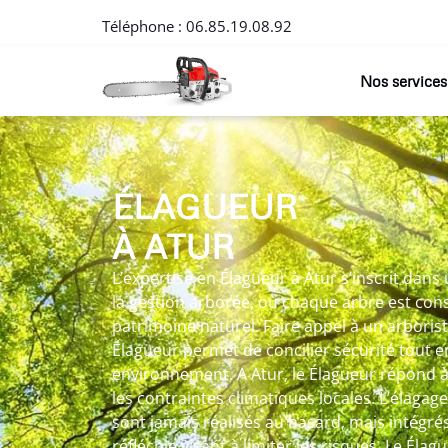
Téléphone :
06.85.19.08.92
Nos services
ÉLAGUEUR
À ATUR
L’expertise en Élagueur à Atur s’inscrit dan
la gestion arborée, où chaque arbre est co
patrimoine naturel. Faire appel à un arbori
Élagueur permet de concilier sécurité tout 
environnement. A Atur, le Élagueur répond à 
les contraintes climatiques locales. L’élagage 
sont jamais réalisés au hasard, mais intég
réfléchie visant à limiter les risques. Le Élag