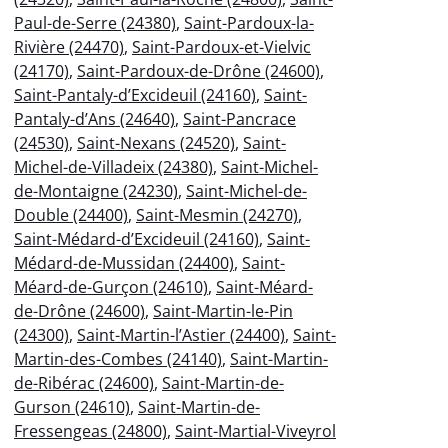
Paul-de-Serre (24380)
,
Saint-Pardoux-la-
Rivière (24470)
,
Saint-Pardoux-et-Vielvic
(24170)
,
Saint-Pardoux-de-Drône (24600)
,
Saint-Pantaly-d’Excideuil (24160)
,
Saint-
Pantaly-d’Ans (24640)
,
Saint-Pancrace
(24530)
,
Saint-Nexans (24520)
,
Saint-
Michel-de-Villadeix (24380)
,
Saint-Michel-
de-Montaigne (24230)
,
Saint-Michel-de-
Double (24400)
,
Saint-Mesmin (24270)
,
Saint-Médard-d’Excideuil (24160)
,
Saint-
Médard-de-Mussidan (24400)
,
Saint-
Méard-de-Gurçon (24610)
,
Saint-Méard-
de-Drône (24600)
,
Saint-Martin-le-Pin
(24300)
,
Saint-Martin-l’Astier (24400)
,
Saint-
Martin-des-Combes (24140)
,
Saint-Martin-
de-Ribérac (24600)
,
Saint-Martin-de-
Gurson (24610)
,
Saint-Martin-de-
Fressengeas (24800)
,
Saint-Martial-Viveyrol