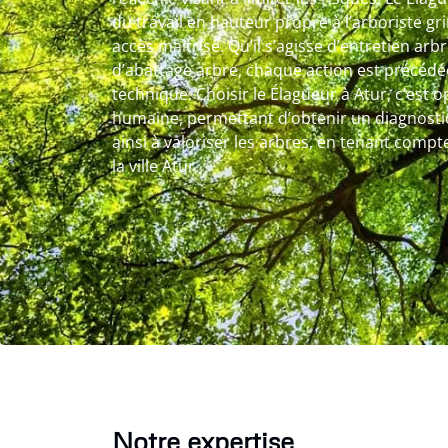
du travail en hauteur propre à l’arboriste g
accès maîtrisé. Qu’il s’agisse d’entretien arb
d’abattage arbre, chaque action est précédé
technique. Choisir le Élagueur à Atur, c’est
humaine, permettant d’obtenir un diagnostic 
ainsi à valoriser les arbres, en tenant compt
la ville Atur.
Notre expertise