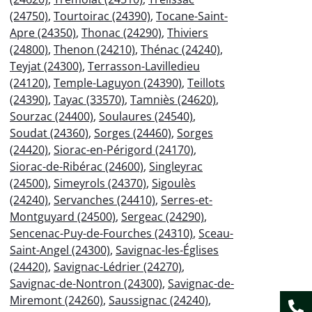
(24750)
,
Tourtoirac (24390)
,
Tocane-Saint-
Apre (24350)
,
Thonac (24290)
,
Thiviers
(24800)
,
Thenon (24210)
,
Thénac (24240)
,
Teyjat (24300)
,
Terrasson-Lavilledieu
(24120)
,
Temple-Laguyon (24390)
,
Teillots
(24390)
,
Tayac (33570)
,
Tamniès (24620)
,
Sourzac (24400)
,
Soulaures (24540)
,
Soudat (24360)
,
Sorges (24460)
,
Sorges
(24420)
,
Siorac-en-Périgord (24170)
,
Siorac-de-Ribérac (24600)
,
Singleyrac
(24500)
,
Simeyrols (24370)
,
Sigoulès
(24240)
,
Servanches (24410)
,
Serres-et-
Montguyard (24500)
,
Sergeac (24290)
,
Sencenac-Puy-de-Fourches (24310)
,
Sceau-
Saint-Angel (24300)
,
Savignac-les-Églises
(24420)
,
Savignac-Lédrier (24270)
,
Savignac-de-Nontron (24300)
,
Savignac-de-
Miremont (24260)
,
Saussignac (24240)
,