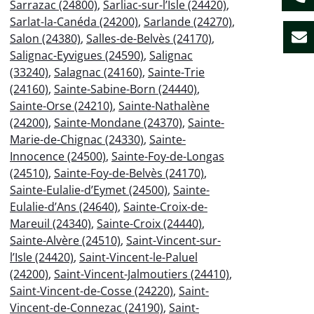
Sarrazac (24800)
,
Sarliac-sur-l’Isle (24420)
,
Sarlat-la-Canéda (24200)
,
Sarlande (24270)
,
Salon (24380)
,
Salles-de-Belvès (24170)
,
Salignac-Eyvigues (24590)
,
Salignac
(33240)
,
Salagnac (24160)
,
Sainte-Trie
(24160)
,
Sainte-Sabine-Born (24440)
,
Sainte-Orse (24210)
,
Sainte-Nathalène
(24200)
,
Sainte-Mondane (24370)
,
Sainte-
Marie-de-Chignac (24330)
,
Sainte-
Innocence (24500)
,
Sainte-Foy-de-Longas
(24510)
,
Sainte-Foy-de-Belvès (24170)
,
Sainte-Eulalie-d’Eymet (24500)
,
Sainte-
Eulalie-d’Ans (24640)
,
Sainte-Croix-de-
Mareuil (24340)
,
Sainte-Croix (24440)
,
Sainte-Alvère (24510)
,
Saint-Vincent-sur-
l’Isle (24420)
,
Saint-Vincent-le-Paluel
(24200)
,
Saint-Vincent-Jalmoutiers (24410)
,
Saint-Vincent-de-Cosse (24220)
,
Saint-
Vincent-de-Connezac (24190)
,
Saint-