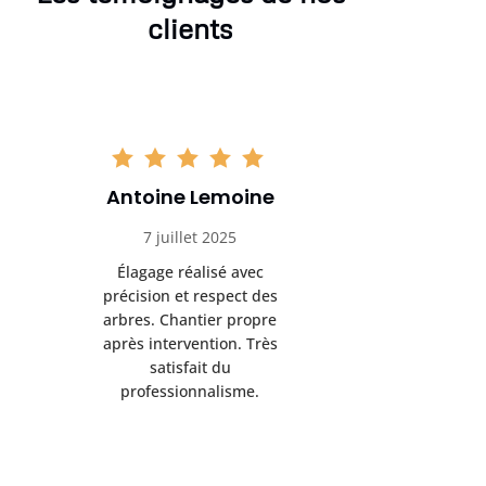
clients
Antoine Lemoine
Pasc
7 juillet 2025
22 
Élagage réalisé avec
Interven
précision et respect des
efficace
arbres. Chantier propre
devenu da
après intervention. Très
sérieux
satisfait du
conseils
professionnalisme.
san