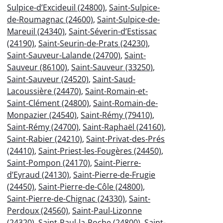
Sulpice-d’Excideuil (24800)
,
Saint-Sulpice-
de-Roumagnac (24600)
,
Saint-Sulpice-de-
Mareuil (24340)
,
Saint-Séverin-d’Estissac
(24190)
,
Saint-Seurin-de-Prats (24230)
,
Saint-Sauveur-Lalande (24700)
,
Saint-
Sauveur (86100)
,
Saint-Sauveur (33250)
,
Saint-Sauveur (24520)
,
Saint-Saud-
Lacoussière (24470)
,
Saint-Romain-et-
Saint-Clément (24800)
,
Saint-Romain-de-
Monpazier (24540)
,
Saint-Rémy (79410)
,
Saint-Rémy (24700)
,
Saint-Raphaël (24160)
,
Saint-Rabier (24210)
,
Saint-Privat-des-Prés
(24410)
,
Saint-Priest-les-Fougères (24450)
,
Saint-Pompon (24170)
,
Saint-Pierre-
d’Eyraud (24130)
,
Saint-Pierre-de-Frugie
(24450)
,
Saint-Pierre-de-Côle (24800)
,
Saint-Pierre-de-Chignac (24330)
,
Saint-
Perdoux (24560)
,
Saint-Paul-Lizonne
(24320)
,
Saint-Paul-la-Roche (24800)
,
Saint-