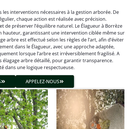
 les interventions nécessaires à la gestion arborée. De
égulier, chaque action est réalisée avec précision.
t de préserver l’équilibre naturel. Le Élagueur à Borrèze
en hauteur, garantissant une intervention ciblée même sur
arbre est effectué selon les règles de l’art, afin d’éviter
leinement dans le Élagueur, avec une approche adaptée,
hieu Roussel
Julien Caradec
uement lorsque l’arbre est irréversible­ment fragilisé. A
s élagage arbre détaillé, pour garantir transparence.
 décembre 2025
18 juin 2025
ité dans une logique respectueuse.
vention propre et
Travail très soigné sur des
cise malgré des
arbres difficiles d’accès.
S
APPELEZ-NOUS
ons compliquées. Le
Intervention sécurisée,
tat est exactement
propre et parfaitement
me à mes attentes.
maîtrisée. Résultat
impeccable.