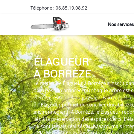
Téléphone :
06.85.19.08.92
Nos services
ÉLAGUEUR
À BORRÈZE
Le métier de Élagueur à Borrèze s’inscrit d
de la gestion arborée, où chaque arbre est
élément essentiel du paysage. Faire appel à
un Élagueur permet de concilier durabilité t
environnement. A Borrèze, le Élagueur répon
liés à la préservation des espaces verts. L’éla
ne sont jamais réalisés au hasard, mais in
réfléchie visant à maintenir la santé du végé