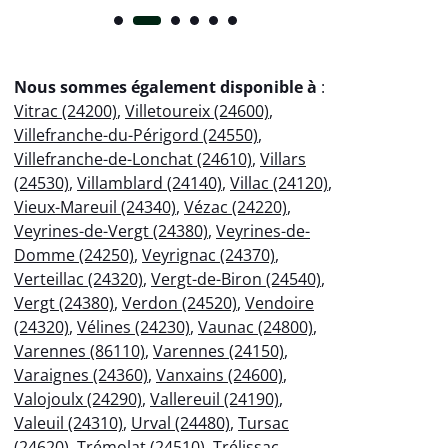
Nous sommes également disponible à
:
Vitrac (24200)
,
Villetoureix (24600)
,
Villefranche-du-Périgord (24550)
,
Villefranche-de-Lonchat (24610)
,
Villars
(24530)
,
Villamblard (24140)
,
Villac (24120)
,
Vieux-Mareuil (24340)
,
Vézac (24220)
,
Veyrines-de-Vergt (24380)
,
Veyrines-de-
Domme (24250)
,
Veyrignac (24370)
,
Verteillac (24320)
,
Vergt-de-Biron (24540)
,
Vergt (24380)
,
Verdon (24520)
,
Vendoire
(24320)
,
Vélines (24230)
,
Vaunac (24800)
,
Varennes (86110)
,
Varennes (24150)
,
Varaignes (24360)
,
Vanxains (24600)
,
Valojoulx (24290)
,
Vallereuil (24190)
,
Valeuil (24310)
,
Urval (24480)
,
Tursac
(24620)
,
Trémolat (24510)
,
Trélissac