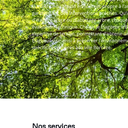
la maîtrise du travail en hauteur propre à l’
garantissant des interventions précises. Qu’il
d’élagage arbre ou d’abattage arbre, chaque
évaluation technique. Choisir le Élagueur à 
expertise de terrain, permettant d’obtenir un
Élagueur vise ainsi à préserver l’environne
spécificités propres à la ville Borrèze.
Nos services