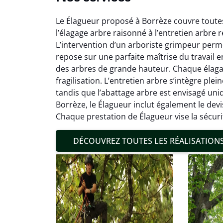
Le Élagueur proposé à Borrèze couvre toutes
l’élagage arbre raisonné à l’entretien arbre r
L’intervention d’un arboriste grimpeur perme
repose sur une parfaite maîtrise du travail 
des arbres de grande hauteur. Chaque élagage 
fragilisation. L’entretien arbre s’intègre p
Mat
tandis que l’abattage arbre est envisagé uniq
Borrèze, le Élagueur inclut également le devi
19
Chaque prestation de Élagueur vise la sécur
Inter
pré
DÉCOUVREZ TOUTES LES RÉALISATION
conditi
résul
confor