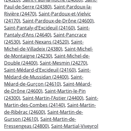
Paul-de-Serre (24380)
,
Saint-Pardoux-la-
Rivière (24470)
,
Saint-Pardoux-et-Vielvic
(24170)
,
Saint-Pardoux-de-Drône (24600)
,
Saint-Pantaly-d’Excideuil (24160)
,
Saint-
Pantaly-d’Ans (24640)
,
Saint-Pancrace
(24530)
,
Saint-Nexans (24520)
,
Saint-
Michel-de-Villadeix (24380)
,
Saint-Michel-
de-Montaigne (24230)
,
Saint-Michel-de-
Double (24400)
,
Saint-Mesmin (24270)
,
Saint-Médard-d’Excideuil (24160)
,
Saint-
Médard-de-Mussidan (24400)
,
Saint-
Méard-de-Gurçon (24610)
,
Saint-Méard-
de-Drône (24600)
,
Saint-Martin-le-Pin
(24300)
,
Saint-Martin-l’Astier (24400)
,
Saint-
Martin-des-Combes (24140)
,
Saint-Martin-
de-Ribérac (24600)
,
Saint-Martin-de-
Gurson (24610)
,
Saint-Martin-de-
Fressengeas (24800)
,
Saint-Martial-Viveyrol