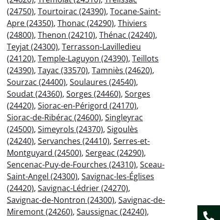
(24750)
,
Tourtoirac (24390)
,
Tocane-Saint-
Apre (24350)
,
Thonac (24290)
,
Thiviers
(24800)
,
Thenon (24210)
,
Thénac (24240)
,
Teyjat (24300)
,
Terrasson-Lavilledieu
(24120)
,
Temple-Laguyon (24390)
,
Teillots
(24390)
,
Tayac (33570)
,
Tamniès (24620)
,
Sourzac (24400)
,
Soulaures (24540)
,
Soudat (24360)
,
Sorges (24460)
,
Sorges
(24420)
,
Siorac-en-Périgord (24170)
,
Siorac-de-Ribérac (24600)
,
Singleyrac
(24500)
,
Simeyrols (24370)
,
Sigoulès
(24240)
,
Servanches (24410)
,
Serres-et-
Montguyard (24500)
,
Sergeac (24290)
,
Sencenac-Puy-de-Fourches (24310)
,
Sceau-
Saint-Angel (24300)
,
Savignac-les-Églises
(24420)
,
Savignac-Lédrier (24270)
,
Savignac-de-Nontron (24300)
,
Savignac-de-
Miremont (24260)
,
Saussignac (24240)
,