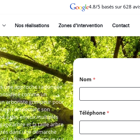
4.8/5 basés sur 628 avi
Nos réalisations
Zones d’intervention
Contact
Nom
*
ans une approche raisonnée
 considéré comme un
 un arboriste grimpeur pour
out en respectant son
Téléphone
*
d à des enjeux multiples
gage arbre et la taille arbre
tégrés dans une démarche
tal. Le Élagueur s’appuie sur