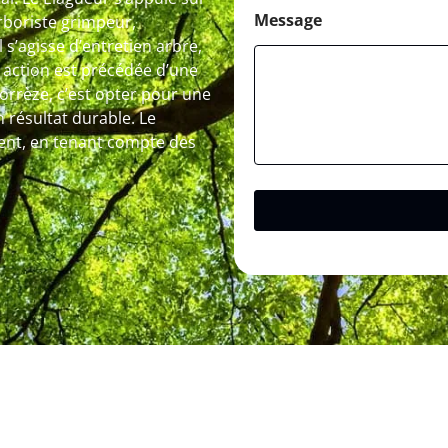
Message
arboriste grimpeur,
 s’agisse d’entretien arbre,
 action est précédée d’une
Borrèze, c’est opter pour une
 résultat durable. Le
ment, en tenant compte des