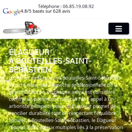
Téléphone :
06.85.19.08.92
4.8/5 basés sur 628 avis
ÉLAGUEUR
À BOUTEILLES-SAINT-
SÉBASTIEN
Le métier de Élagueur à Bouteilles-Saint-Sébastien
s’inscrit dans une approche professionnelle de la
gestion arborée, où chaque arbre est considéré
comme un patrimoine naturel. Faire appel à un
arboriste grimpeur pour un Élagueur permet de
concilier durabilité tout en respectant l’équilibre
naturel. A Bouteilles-Saint-Sébastien, le Élagueur
répond à des enjeux multiples liés à la préservation