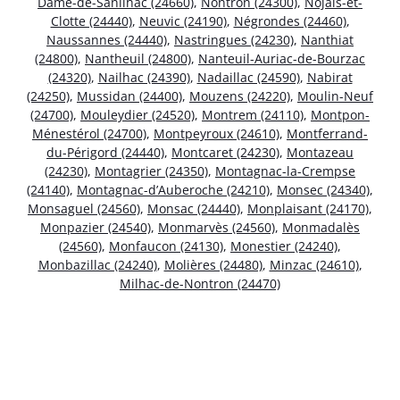
Dame-de-Sanilhac (24660)
,
Nontron (24300)
,
Nojals-et-
Clotte (24440)
,
Neuvic (24190)
,
Négrondes (24460)
,
Naussannes (24440)
,
Nastringues (24230)
,
Nanthiat
(24800)
,
Nantheuil (24800)
,
Nanteuil-Auriac-de-Bourzac
(24320)
,
Nailhac (24390)
,
Nadaillac (24590)
,
Nabirat
(24250)
,
Mussidan (24400)
,
Mouzens (24220)
,
Moulin-Neuf
(24700)
,
Mouleydier (24520)
,
Montrem (24110)
,
Montpon-
Ménestérol (24700)
,
Montpeyroux (24610)
,
Montferrand-
du-Périgord (24440)
,
Montcaret (24230)
,
Montazeau
(24230)
,
Montagrier (24350)
,
Montagnac-la-Crempse
(24140)
,
Montagnac-d’Auberoche (24210)
,
Monsec (24340)
,
Monsaguel (24560)
,
Monsac (24440)
,
Monplaisant (24170)
,
Monpazier (24540)
,
Monmarvès (24560)
,
Monmadalès
(24560)
,
Monfaucon (24130)
,
Monestier (24240)
,
Monbazillac (24240)
,
Molières (24480)
,
Minzac (24610)
,
Milhac-de-Nontron (24470)