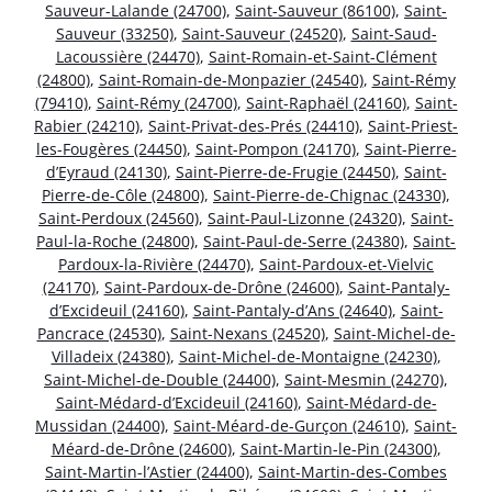
Sauveur-Lalande (24700)
,
Saint-Sauveur (86100)
,
Saint-
Sauveur (33250)
,
Saint-Sauveur (24520)
,
Saint-Saud-
Lacoussière (24470)
,
Saint-Romain-et-Saint-Clément
(24800)
,
Saint-Romain-de-Monpazier (24540)
,
Saint-Rémy
(79410)
,
Saint-Rémy (24700)
,
Saint-Raphaël (24160)
,
Saint-
Rabier (24210)
,
Saint-Privat-des-Prés (24410)
,
Saint-Priest-
les-Fougères (24450)
,
Saint-Pompon (24170)
,
Saint-Pierre-
d’Eyraud (24130)
,
Saint-Pierre-de-Frugie (24450)
,
Saint-
Pierre-de-Côle (24800)
,
Saint-Pierre-de-Chignac (24330)
,
Saint-Perdoux (24560)
,
Saint-Paul-Lizonne (24320)
,
Saint-
Paul-la-Roche (24800)
,
Saint-Paul-de-Serre (24380)
,
Saint-
Pardoux-la-Rivière (24470)
,
Saint-Pardoux-et-Vielvic
(24170)
,
Saint-Pardoux-de-Drône (24600)
,
Saint-Pantaly-
d’Excideuil (24160)
,
Saint-Pantaly-d’Ans (24640)
,
Saint-
Pancrace (24530)
,
Saint-Nexans (24520)
,
Saint-Michel-de-
Villadeix (24380)
,
Saint-Michel-de-Montaigne (24230)
,
Saint-Michel-de-Double (24400)
,
Saint-Mesmin (24270)
,
Saint-Médard-d’Excideuil (24160)
,
Saint-Médard-de-
Mussidan (24400)
,
Saint-Méard-de-Gurçon (24610)
,
Saint-
Méard-de-Drône (24600)
,
Saint-Martin-le-Pin (24300)
,
Saint-Martin-l’Astier (24400)
,
Saint-Martin-des-Combes