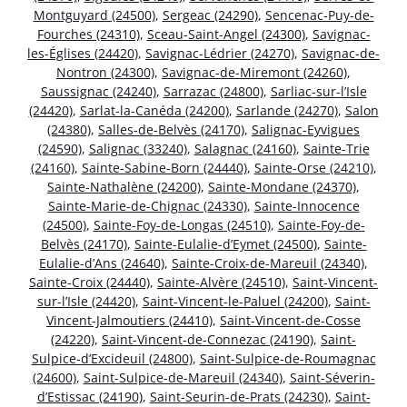
Montguyard (24500)
,
Sergeac (24290)
,
Sencenac-Puy-de-
Fourches (24310)
,
Sceau-Saint-Angel (24300)
,
Savignac-
les-Églises (24420)
,
Savignac-Lédrier (24270)
,
Savignac-de-
Nontron (24300)
,
Savignac-de-Miremont (24260)
,
Saussignac (24240)
,
Sarrazac (24800)
,
Sarliac-sur-l’Isle
(24420)
,
Sarlat-la-Canéda (24200)
,
Sarlande (24270)
,
Salon
(24380)
,
Salles-de-Belvès (24170)
,
Salignac-Eyvigues
(24590)
,
Salignac (33240)
,
Salagnac (24160)
,
Sainte-Trie
(24160)
,
Sainte-Sabine-Born (24440)
,
Sainte-Orse (24210)
,
Sainte-Nathalène (24200)
,
Sainte-Mondane (24370)
,
Sainte-Marie-de-Chignac (24330)
,
Sainte-Innocence
(24500)
,
Sainte-Foy-de-Longas (24510)
,
Sainte-Foy-de-
Belvès (24170)
,
Sainte-Eulalie-d’Eymet (24500)
,
Sainte-
Eulalie-d’Ans (24640)
,
Sainte-Croix-de-Mareuil (24340)
,
Sainte-Croix (24440)
,
Sainte-Alvère (24510)
,
Saint-Vincent-
sur-l’Isle (24420)
,
Saint-Vincent-le-Paluel (24200)
,
Saint-
Vincent-Jalmoutiers (24410)
,
Saint-Vincent-de-Cosse
(24220)
,
Saint-Vincent-de-Connezac (24190)
,
Saint-
Sulpice-d’Excideuil (24800)
,
Saint-Sulpice-de-Roumagnac
(24600)
,
Saint-Sulpice-de-Mareuil (24340)
,
Saint-Séverin-
d’Estissac (24190)
,
Saint-Seurin-de-Prats (24230)
,
Saint-