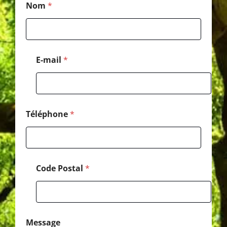
Nom
*
é
l
é
p
h
o
E-mail
*
n
e
*
*
Téléphone
*
Code Postal
*
Message