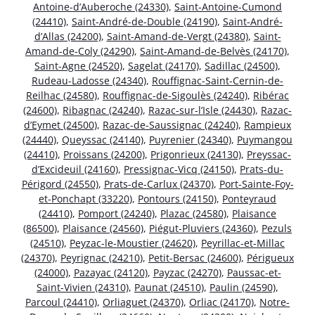
Antoine-d’Auberoche (24330)
,
Saint-Antoine-Cumond
(24410)
,
Saint-André-de-Double (24190)
,
Saint-André-
d’Allas (24200)
,
Saint-Amand-de-Vergt (24380)
,
Saint-
Amand-de-Coly (24290)
,
Saint-Amand-de-Belvès (24170)
,
Saint-Agne (24520)
,
Sagelat (24170)
,
Sadillac (24500)
,
Rudeau-Ladosse (24340)
,
Rouffignac-Saint-Cernin-de-
Reilhac (24580)
,
Rouffignac-de-Sigoulès (24240)
,
Ribérac
(24600)
,
Ribagnac (24240)
,
Razac-sur-l’Isle (24430)
,
Razac-
d’Eymet (24500)
,
Razac-de-Saussignac (24240)
,
Rampieux
(24440)
,
Queyssac (24140)
,
Puyrenier (24340)
,
Puymangou
(24410)
,
Proissans (24200)
,
Prigonrieux (24130)
,
Preyssac-
d’Excideuil (24160)
,
Pressignac-Vicq (24150)
,
Prats-du-
Périgord (24550)
,
Prats-de-Carlux (24370)
,
Port-Sainte-Foy-
et-Ponchapt (33220)
,
Pontours (24150)
,
Ponteyraud
(24410)
,
Pomport (24240)
,
Plazac (24580)
,
Plaisance
(86500)
,
Plaisance (24560)
,
Piégut-Pluviers (24360)
,
Pezuls
(24510)
,
Peyzac-le-Moustier (24620)
,
Peyrillac-et-Millac
(24370)
,
Peyrignac (24210)
,
Petit-Bersac (24600)
,
Périgueux
(24000)
,
Pazayac (24120)
,
Payzac (24270)
,
Paussac-et-
Saint-Vivien (24310)
,
Paunat (24510)
,
Paulin (24590)
,
Parcoul (24410)
,
Orliaguet (24370)
,
Orliac (24170)
,
Notre-