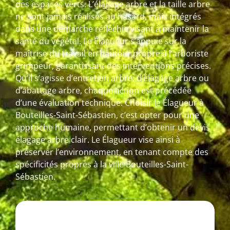
des espaces verts. L’élagage arbre et la taille arbre
ne sont jamais réalisés au hasard, mais intégrés
dans une démarche réfléchie visant à maintenir la
santé du végétal. Le Élagueur s’appuie sur la
maîtrise du travail en hauteur propre à l’arboriste
grimpeur, garantissant des interventions précises.
Qu’il s’agisse d’entretien arbre, d’élagage arbre ou
d’abattage arbre, chaque action est précédée
d’une évaluation technique. Choisir le Élagueur à
Bouteilles-Saint-Sébastien, c’est opter pour une
approche humaine, permettant d’obtenir un devis
élagage arbre clair. Le Élagueur vise ainsi à
préserver l’environnement, en tenant compte des
spécificités propres à la ville Bouteilles-Saint-
Sébastien.
T