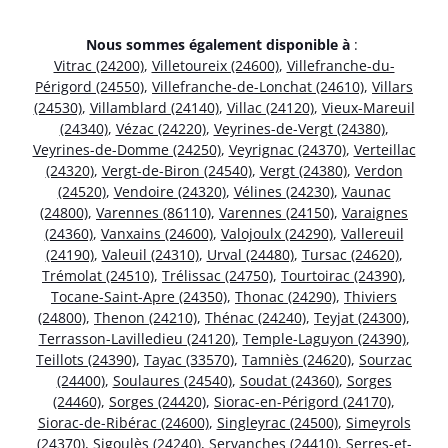
Nous sommes également disponible à
:
Vitrac (24200)
,
Villetoureix (24600)
,
Villefranche-du-
Périgord (24550)
,
Villefranche-de-Lonchat (24610)
,
Villars
(24530)
,
Villamblard (24140)
,
Villac (24120)
,
Vieux-Mareuil
(24340)
,
Vézac (24220)
,
Veyrines-de-Vergt (24380)
,
Veyrines-de-Domme (24250)
,
Veyrignac (24370)
,
Verteillac
(24320)
,
Vergt-de-Biron (24540)
,
Vergt (24380)
,
Verdon
(24520)
,
Vendoire (24320)
,
Vélines (24230)
,
Vaunac
(24800)
,
Varennes (86110)
,
Varennes (24150)
,
Varaignes
(24360)
,
Vanxains (24600)
,
Valojoulx (24290)
,
Vallereuil
(24190)
,
Valeuil (24310)
,
Urval (24480)
,
Tursac (24620)
,
Trémolat (24510)
,
Trélissac (24750)
,
Tourtoirac (24390)
,
Tocane-Saint-Apre (24350)
,
Thonac (24290)
,
Thiviers
(24800)
,
Thenon (24210)
,
Thénac (24240)
,
Teyjat (24300)
,
Terrasson-Lavilledieu (24120)
,
Temple-Laguyon (24390)
,
Teillots (24390)
,
Tayac (33570)
,
Tamniès (24620)
,
Sourzac
(24400)
,
Soulaures (24540)
,
Soudat (24360)
,
Sorges
(24460)
,
Sorges (24420)
,
Siorac-en-Périgord (24170)
,
Siorac-de-Ribérac (24600)
,
Singleyrac (24500)
,
Simeyrols
(24370)
,
Sigoulès (24240)
,
Servanches (24410)
,
Serres-et-