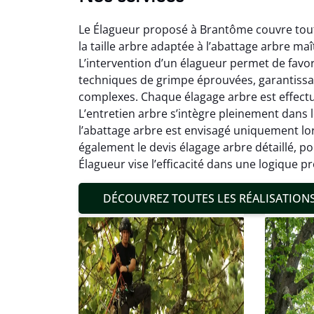
Le Élagueur proposé à Brantôme couvre toute
la taille arbre adaptée à l’abattage arbre maî
L’intervention d’un élagueur permet de favo
techniques de grimpe éprouvées, garantissa
complexes. Chaque élagage arbre est effectué s
L’entretien arbre s’intègre pleinement dans
Mat
l’abattage arbre est envisagé uniquement lors
également le devis élagage arbre détaillé, 
19
Élagueur vise l’efficacité dans une logique pr
Inter
pré
DÉCOUVREZ TOUTES LES RÉALISATION
conditi
résul
confor