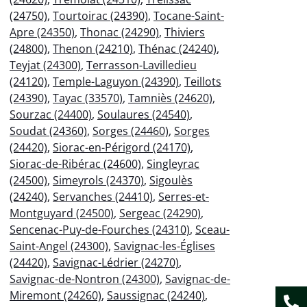
(24750)
,
Tourtoirac (24390)
,
Tocane-Saint-
Apre (24350)
,
Thonac (24290)
,
Thiviers
(24800)
,
Thenon (24210)
,
Thénac (24240)
,
Teyjat (24300)
,
Terrasson-Lavilledieu
(24120)
,
Temple-Laguyon (24390)
,
Teillots
(24390)
,
Tayac (33570)
,
Tamniès (24620)
,
Sourzac (24400)
,
Soulaures (24540)
,
Soudat (24360)
,
Sorges (24460)
,
Sorges
(24420)
,
Siorac-en-Périgord (24170)
,
Siorac-de-Ribérac (24600)
,
Singleyrac
(24500)
,
Simeyrols (24370)
,
Sigoulès
(24240)
,
Servanches (24410)
,
Serres-et-
Montguyard (24500)
,
Sergeac (24290)
,
Sencenac-Puy-de-Fourches (24310)
,
Sceau-
Saint-Angel (24300)
,
Savignac-les-Églises
(24420)
,
Savignac-Lédrier (24270)
,
Savignac-de-Nontron (24300)
,
Savignac-de-
Miremont (24260)
,
Saussignac (24240)
,