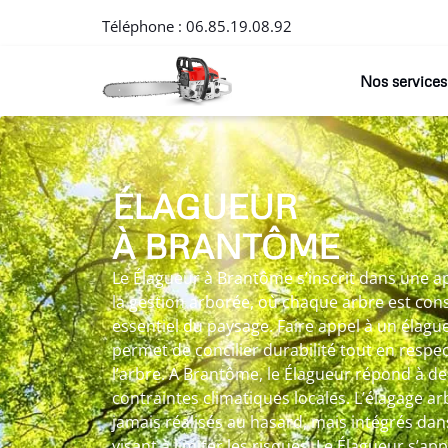
Téléphone :
06.85.19.08.92
Nos services
ÉLAGUEUR
À BRANTÔME
Le Élagueur à Brantôme s’inscrit dans une a
la gestion arborée, où chaque arbre est c
essentiel du paysage. Faire appel à un élag
permet de concilier durabilité tout en respec
l’arbre. A Brantôme, le Élagueur répond à des
contraintes climatiques locales. L’élagage arb
jamais réalisés au hasard, mais intégrés da
visant à limiter les risques. Le Élagueur s’app