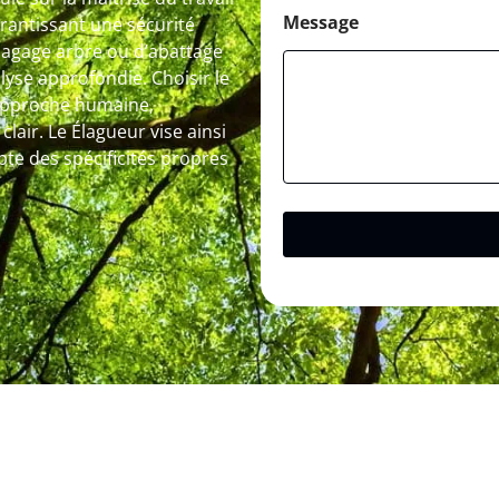
Message
rantissant une sécurité
’élagage arbre ou d’abattage
yse approfondie. Choisir le
 approche humaine,
lair. Le Élagueur vise ainsi
te des spécificités propres