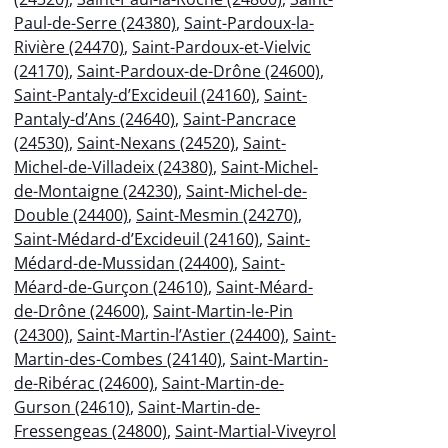
Paul-de-Serre (24380)
,
Saint-Pardoux-la-
Rivière (24470)
,
Saint-Pardoux-et-Vielvic
(24170)
,
Saint-Pardoux-de-Drône (24600)
,
Saint-Pantaly-d’Excideuil (24160)
,
Saint-
Pantaly-d’Ans (24640)
,
Saint-Pancrace
(24530)
,
Saint-Nexans (24520)
,
Saint-
Michel-de-Villadeix (24380)
,
Saint-Michel-
de-Montaigne (24230)
,
Saint-Michel-de-
Double (24400)
,
Saint-Mesmin (24270)
,
Saint-Médard-d’Excideuil (24160)
,
Saint-
Médard-de-Mussidan (24400)
,
Saint-
Méard-de-Gurçon (24610)
,
Saint-Méard-
de-Drône (24600)
,
Saint-Martin-le-Pin
(24300)
,
Saint-Martin-l’Astier (24400)
,
Saint-
Martin-des-Combes (24140)
,
Saint-Martin-
de-Ribérac (24600)
,
Saint-Martin-de-
Gurson (24610)
,
Saint-Martin-de-
Fressengeas (24800)
,
Saint-Martial-Viveyrol