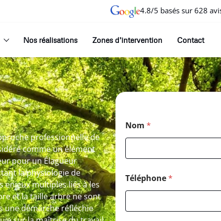
4.8/5 basés sur 628 avi
Nos réalisations
Zones d’intervention
Contact
Nom
*
pproche professionnelle de
onsidéré comme un élément
ueur pour un Élagueur
tant la physiologie de
Téléphone
*
 enjeux multiples liés à les
re et la taille arbre ne sont
ns une démarche réfléchie
uie sur la maîtrise du travail