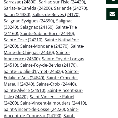
Sarrazac (24800)
,
Sarliac-sur-l’Isle (24420)
,
Sarlat-la-Canéda (24200)
,
Sarlande (24270)
,
Salon (24380)
,
Salles-de-Belvès (24170)
,
Salignac-Eyvigues (24590)
,
Salignac
(33240)
,
Salagnac (24160)
,
Sainte-Trie
(24160)
,
Sainte-Sabine-Born (24440)
,
Sainte-Orse (24210)
,
Sainte-Nathalène
(24200)
,
Sainte-Mondane (24370)
,
Sainte-
Marie-de-Chignac (24330)
,
Sainte-
Innocence (24500)
,
Sainte-Foy-de-Longas
(24510)
,
Sainte-Foy-de-Belvès (24170)
,
Sainte-Eulalie-d’Eymet (24500)
,
Sainte-
Eulalie-d’Ans (24640)
,
Sainte-Croix-de-
Mareuil (24340)
,
Sainte-Croix (24440)
,
Sainte-Alvère (24510)
,
Saint-Vincent-sur-
l’Isle (24420)
,
Saint-Vincent-le-Paluel
(24200)
,
Saint-Vincent-Jalmoutiers (24410)
,
Saint-Vincent-de-Cosse (24220)
,
Saint-
Vincent-de-Connezac (24190)
,
Saint-