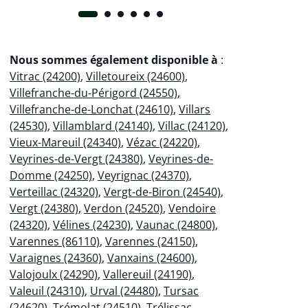
Nous sommes également disponible à
:
Vitrac (24200)
,
Villetoureix (24600)
,
Villefranche-du-Périgord (24550)
,
Villefranche-de-Lonchat (24610)
,
Villars
(24530)
,
Villamblard (24140)
,
Villac (24120)
,
Vieux-Mareuil (24340)
,
Vézac (24220)
,
Veyrines-de-Vergt (24380)
,
Veyrines-de-
Domme (24250)
,
Veyrignac (24370)
,
Verteillac (24320)
,
Vergt-de-Biron (24540)
,
Vergt (24380)
,
Verdon (24520)
,
Vendoire
(24320)
,
Vélines (24230)
,
Vaunac (24800)
,
Varennes (86110)
,
Varennes (24150)
,
Varaignes (24360)
,
Vanxains (24600)
,
Valojoulx (24290)
,
Vallereuil (24190)
,
Valeuil (24310)
,
Urval (24480)
,
Tursac
(24620)
,
Trémolat (24510)
,
Trélissac