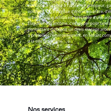
en hauteur propre à l’arboriste grimpeur, ga
optimale. Qu’il s’agisse d’entretien arbre, d
arbre, chaque action est précédée d’une anal
Élagueur à Brantôme, c’est opter pour une
permettant d’obtenir un devis élagage arbre c
à préserver l’environnement, en tenant comp
à la ville Brantôme.
Nos services