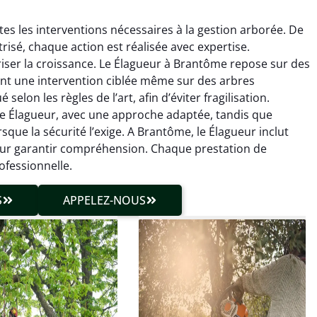
s les interventions nécessaires à la gestion arborée. De
trisé, chaque action est réalisée avec expertise.
riser la croissance. Le Élagueur à Brantôme repose sur des
nt une intervention ciblée même sur des arbres
elon les règles de l’art, afin d’éviter fragilisation.
 le Élagueur, avec une approche adaptée, tandis que
hieu Roussel
Julien Caradec
que la sécurité l’exige. A Brantôme, le Élagueur inclut
pour garantir compréhension. Chaque prestation de
 décembre 2025
18 juin 2025
ofessionnelle.
vention propre et
Travail très soigné sur des
cise malgré des
arbres difficiles d’accès.
S
APPELEZ-NOUS
ons compliquées. Le
Intervention sécurisée,
tat est exactement
propre et parfaitement
me à mes attentes.
maîtrisée. Résultat
impeccable.