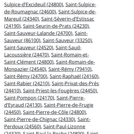
Sulpice-d’Excideuil (24800)
,
Saint-Sulpice-
de-Roumagnac (24600)
,
Saint-Sulpice-de-
Mareuil (24340)
,
Saint-Séverin-d’Estissac
(24190)
,
Saint-Seurin-de-Prats (24230)
,
Saint-Sauveur-Lalande (24700)
,
Saint-
Sauveur (86100)
,
Saint-Sauveur (33250)
,
Saint-Sauveur (24520)
,
Saint-Saud-
Lacoussière (24470)
,
Saint-Romain-et-
Saint-Clément (24800)
,
Saint-Romain-de-
Monpazier (24540)
,
Saint-Rémy (79410)
,
Saint-Rémy (24700)
,
Saint-Raphaël (24160)
,
Saint-Rabier (24210)
,
Saint-Privat-des-Prés
(24410)
,
Saint-Priest-les-Fougères (24450)
,
Saint-Pompon (24170)
,
Saint-Pierre-
d’Eyraud (24130)
,
Saint-Pierre-de-Frugie
(24450)
,
Saint-Pierre-de-Côle (24800)
,
Saint-Pierre-de-Chignac (24330)
,
Saint-
Perdoux (24560)
,
Saint-Paul-Lizonne
(24320)
,
Saint-Paul-la-Roche (24800)
,
Saint-