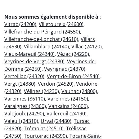
Nous sommes également disponible à
:
Vitrac (24200)
,
Villetoureix (24600)
,
Villefranche-du-Périgord (24550)
,
Villefranche-de-Lonchat (24610)
,
Villars
(24530)
,
Villamblard (24140)
,
Villac (24120)
,
Vieux-Mareuil (24340)
,
Vézac (24220)
,
Veyrines-de-Vergt (24380)
,
Veyrines-de-
Domme (24250)
,
Veyrignac (24370)
,
Verteillac (24320)
,
Vergt-de-Biron (24540)
,
Vergt (24380)
,
Verdon (24520)
,
Vendoire
(24320)
,
Vélines (24230)
,
Vaunac (24800)
,
Varennes (86110)
,
Varennes (24150)
,
Varaignes (24360)
,
Vanxains (24600)
,
Valojoulx (24290)
,
Vallereuil (24190)
,
Valeuil (24310)
,
Urval (24480)
,
Tursac
(24620)
,
Trémolat (24510)
,
Trélissac
(24750)
,
Tourtoirac (24390)
,
Tocane-Saint-