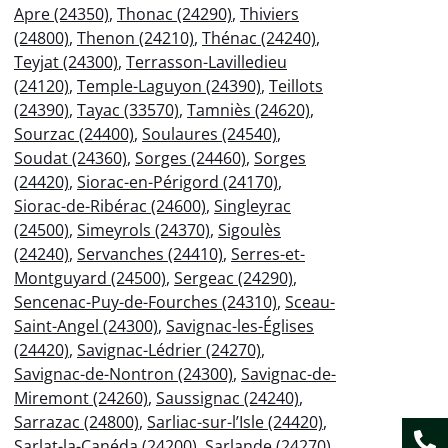
Apre (24350)
,
Thonac (24290)
,
Thiviers
(24800)
,
Thenon (24210)
,
Thénac (24240)
,
Teyjat (24300)
,
Terrasson-Lavilledieu
(24120)
,
Temple-Laguyon (24390)
,
Teillots
(24390)
,
Tayac (33570)
,
Tamniès (24620)
,
Sourzac (24400)
,
Soulaures (24540)
,
Soudat (24360)
,
Sorges (24460)
,
Sorges
(24420)
,
Siorac-en-Périgord (24170)
,
Siorac-de-Ribérac (24600)
,
Singleyrac
(24500)
,
Simeyrols (24370)
,
Sigoulès
(24240)
,
Servanches (24410)
,
Serres-et-
Montguyard (24500)
,
Sergeac (24290)
,
Sencenac-Puy-de-Fourches (24310)
,
Sceau-
Saint-Angel (24300)
,
Savignac-les-Églises
(24420)
,
Savignac-Lédrier (24270)
,
Savignac-de-Nontron (24300)
,
Savignac-de-
Miremont (24260)
,
Saussignac (24240)
,
Sarrazac (24800)
,
Sarliac-sur-l’Isle (24420)
,
Sarlat-la-Canéda (24200)
,
Sarlande (24270)
,