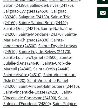
Salon (24380)
,
Salles-de-Belvès (24170)
,
Salignac-Eyvigues (24590)
,
Salignac
(33240)
,
Salagnac (24160)
,
Sainte-Trie
(24160)
,
Sainte-Sabine-Born (24440)
,
Sainte-Orse (24210)
,
Sainte-Nathalène
(24200)
,
Sainte-Mondane (24370)
,
Sainte-
Marie-de-Chignac (24330)
,
Sainte-
Innocence (24500)
,
Sainte-Foy-de-Longas
(24510)
,
Sainte-Foy-de-Belvès (24170)
,
Sainte-Eulalie-d’Eymet (24500)
,
Sainte-
Eulalie-d’Ans (24640)
,
Sainte-Croix-de-
Mareuil (24340)
,
Sainte-Croix (24440)
,
Sainte-Alvère (24510)
,
Saint-Vincent-sur-
l’Isle (24420)
,
Saint-Vincent-le-Paluel
(24200)
,
Saint-Vincent-Jalmoutiers (24410)
,
Saint-Vincent-de-Cosse (24220)
,
Saint-
Vincent-de-Connezac (24190)
,
Saint-
Sulpice-d’Excideuil (24800)
,
Saint-Sulpice-