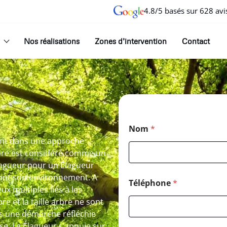
4.8/5 basés sur 628 avi
Nos réalisations
Zones d’intervention
Contact
Nom
*
crit dans une approche
rbre est considéré comme un
élagueur pour un Élagueur
tant son environnement. A
Téléphone
*
ux multiples liés à les
re et la taille arbre ne sont
ns une démarche réfléchie
se. Le Élagueur s’appuie sur