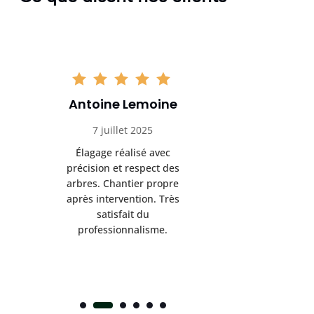
Antoine Lemoine
Pasc
7 juillet 2025
22 
Élagage réalisé avec
Interven
précision et respect des
efficace
arbres. Chantier propre
devenu da
après intervention. Très
sérieux
satisfait du
conseils
professionnalisme.
san