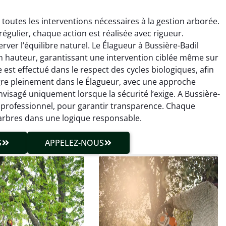
toutes les interventions nécessaires à la gestion arborée.
 régulier, chaque action est réalisée avec rigueur.
ver l’équilibre naturel. Le Élagueur à Bussière-Badil
en hauteur, garantissant une intervention ciblée même sur
st effectué dans le respect des cycles biologiques, afin
hieu Roussel
Julien Caradec
ntègre pleinement dans le Élagueur, avec une approche
nvisagé uniquement lorsque la sécurité l’exige. A Bussière-
 décembre 2025
18 juin 2025
il professionnel, pour garantir transparence. Chaque
vention propre et
Travail très soigné sur des
 arbres dans une logique responsable.
cise malgré des
arbres difficiles d’accès.
ons compliquées. Le
Intervention sécurisée,
S
APPELEZ-NOUS
tat est exactement
propre et parfaitement
me à mes attentes.
maîtrisée. Résultat
impeccable.