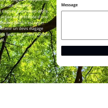
Message
arboriste grimpeur,
 s’agisse d’entretien arbre,
 action est précédée d’une
ussière-Badil, c’est opter
btenir un devis élagage
r les lieux, en tenant compte
il.