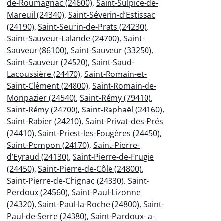
de-Roumagnac (24600)
,
Saint-Sulpice-de-
Mareuil (24340)
,
Saint-Séverin-d’Estissac
(24190)
,
Saint-Seurin-de-Prats (24230)
,
Saint-Sauveur-Lalande (24700)
,
Saint-
Sauveur (86100)
,
Saint-Sauveur (33250)
,
Saint-Sauveur (24520)
,
Saint-Saud-
Lacoussière (24470)
,
Saint-Romain-et-
Saint-Clément (24800)
,
Saint-Romain-de-
Monpazier (24540)
,
Saint-Rémy (79410)
,
Saint-Rémy (24700)
,
Saint-Raphaël (24160)
,
Saint-Rabier (24210)
,
Saint-Privat-des-Prés
(24410)
,
Saint-Priest-les-Fougères (24450)
,
Saint-Pompon (24170)
,
Saint-Pierre-
d’Eyraud (24130)
,
Saint-Pierre-de-Frugie
(24450)
,
Saint-Pierre-de-Côle (24800)
,
Saint-Pierre-de-Chignac (24330)
,
Saint-
Perdoux (24560)
,
Saint-Paul-Lizonne
(24320)
,
Saint-Paul-la-Roche (24800)
,
Saint-
Paul-de-Serre (24380)
,
Saint-Pardoux-la-