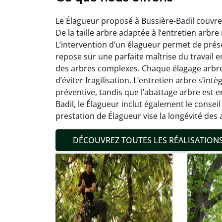
Le Élagueur proposé à Bussière-Badil couvre 
De la taille arbre adaptée à l’entretien arbre
L’intervention d’un élagueur permet de préser
repose sur une parfaite maîtrise du travail 
des arbres complexes. Chaque élagage arbre e
Mat
d’éviter fragilisation. L’entretien arbre s’i
préventive, tandis que l’abattage arbre est e
19
Badil, le Élagueur inclut également le conse
Inter
prestation de Élagueur vise la longévité des
pré
conditi
DÉCOUVREZ TOUTES LES RÉALISATION
résul
confor