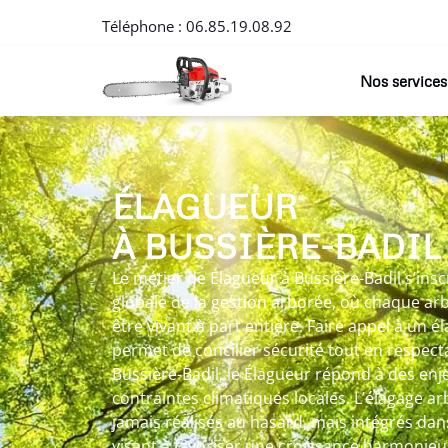
Téléphone :
06.85.19.08.92
Nos services
ÉLAGUEUR
À BUSSIÈRE-BADIL
Le métier de Élagueur à Bussière-Badil s’ins
globale de la gestion arborée, où chaque a
être vivant à part entière. Faire appel à un 
permet de concilier sécurité tout en respec
Bussière-Badil, le Élagueur répond à des enje
contraintes climatiques locales. L’élagage arb
jamais réalisés au hasard, mais intégrés da
visant à favoriser une croissance harmonieu