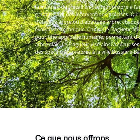
la maîtrise du travail en hauteur propre à l’
garantissant des interventions précises. Qu’il
d’élagage arbre ou d’abattage arbre, chaque
évaluation technique. Choisir le Élagueur à B
pour une approche humaine, permettant d’o
arbre clair. Le Élagueur vise ainsi à sécurise
des spécificités propres à la ville Bussière-Bad
Ce que nous offrons