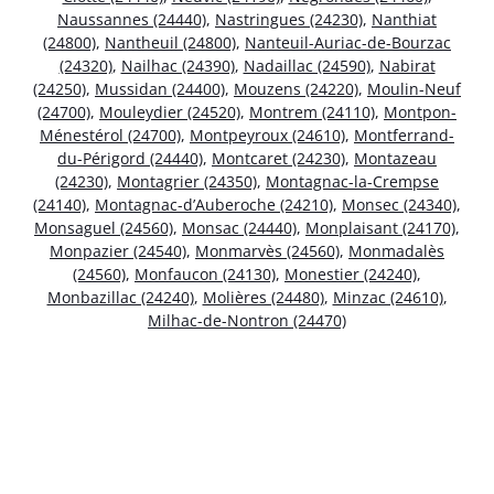
Naussannes (24440)
,
Nastringues (24230)
,
Nanthiat
(24800)
,
Nantheuil (24800)
,
Nanteuil-Auriac-de-Bourzac
(24320)
,
Nailhac (24390)
,
Nadaillac (24590)
,
Nabirat
(24250)
,
Mussidan (24400)
,
Mouzens (24220)
,
Moulin-Neuf
(24700)
,
Mouleydier (24520)
,
Montrem (24110)
,
Montpon-
Ménestérol (24700)
,
Montpeyroux (24610)
,
Montferrand-
du-Périgord (24440)
,
Montcaret (24230)
,
Montazeau
(24230)
,
Montagrier (24350)
,
Montagnac-la-Crempse
(24140)
,
Montagnac-d’Auberoche (24210)
,
Monsec (24340)
,
Monsaguel (24560)
,
Monsac (24440)
,
Monplaisant (24170)
,
Monpazier (24540)
,
Monmarvès (24560)
,
Monmadalès
(24560)
,
Monfaucon (24130)
,
Monestier (24240)
,
Monbazillac (24240)
,
Molières (24480)
,
Minzac (24610)
,
Milhac-de-Nontron (24470)