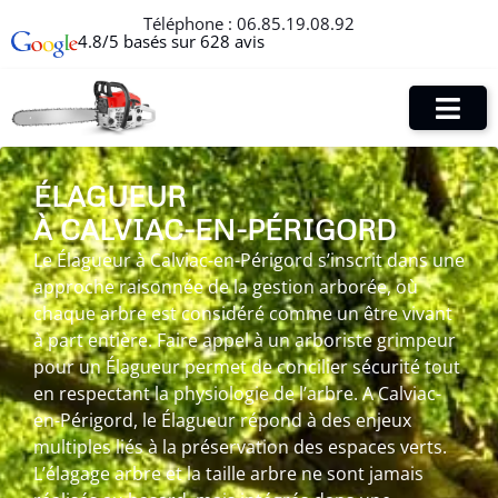
Téléphone :
06.85.19.08.92
4.8/5 basés sur 628 avis
ÉLAGUEUR
À CALVIAC-EN-PÉRIGORD
Le Élagueur à Calviac-en-Périgord s’inscrit dans une
approche raisonnée de la gestion arborée, où
chaque arbre est considéré comme un être vivant
à part entière. Faire appel à un arboriste grimpeur
pour un Élagueur permet de concilier sécurité tout
en respectant la physiologie de l’arbre. A Calviac-
en-Périgord, le Élagueur répond à des enjeux
multiples liés à la préservation des espaces verts.
L’élagage arbre et la taille arbre ne sont jamais