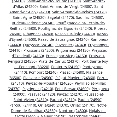
(24410)
,
Saint-André-de-Double (24190)
,
Saint-André-
d’Allas (24200)
,
Saint-Amand-de-Vergt (24380)
,
Saint-
Amand-de-Coly (24290)
,
Saint-Amand-de-Belvès (24170)
,
Saint-Agne (24520)
,
Sagelat (24170)
,
Sadillac (24500)
,
Rudeau-Ladosse (24340)
,
Rouffignac-Saint-Cernin-de-
Reilhac (24580)
,
Rouffignac-de-Sigoulès (24240)
,
Ribérac
(24600)
,
Ribagnac (24240)
,
Razac-sur-l’Isle (24430)
,
Razac-
d’Eymet (24500)
,
Razac-de-Saussignac (24240)
,
Rampieux
(24440)
,
Queyssac (24140)
,
Puyrenier (24340)
,
Puymangou
(24410)
,
Proissans (24200)
,
Prigonrieux (24130)
,
Preyssac-
d’Excideuil (24160)
,
Pressignac-Vicq (24150)
,
Prats-du-
Périgord (24550)
,
Prats-de-Carlux (24370)
,
Port-Sainte-Foy-
et-Ponchapt (33220)
,
Pontours (24150)
,
Ponteyraud
(24410)
,
Pomport (24240)
,
Plazac (24580)
,
Plaisance
(86500)
,
Plaisance (24560)
,
Piégut-Pluviers (24360)
,
Pezuls
(24510)
,
Peyzac-le-Moustier (24620)
,
Peyrillac-et-Millac
(24370)
,
Peyrignac (24210)
,
Petit-Bersac (24600)
,
Périgueux
(24000)
,
Pazayac (24120)
,
Payzac (24270)
,
Paussac-et-
Saint-Vivien (24310)
,
Paunat (24510)
,
Paulin (24590)
,
Parcoul (24410)
,
Orliaguet (24370)
,
Orliac (24170)
,
Notre-
Dame-de-Sanilhac (24660)
,
Nontron (24300)
,
Nojals-et-
Clotte (24440)
,
Neuvic (24190)
,
Négrondes (24460)
,