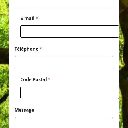
a
g
e
E-mail
*
N
o
m
*
Téléphone
*
Code Postal
*
Message