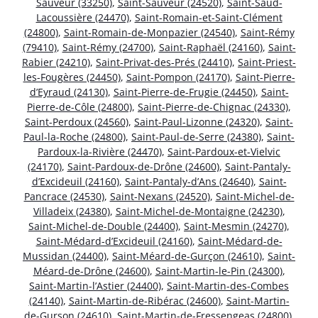
Sauveur (33250)
,
Saint-Sauveur (24520)
,
Saint-Saud-
Lacoussière (24470)
,
Saint-Romain-et-Saint-Clément
(24800)
,
Saint-Romain-de-Monpazier (24540)
,
Saint-Rémy
(79410)
,
Saint-Rémy (24700)
,
Saint-Raphaël (24160)
,
Saint-
Rabier (24210)
,
Saint-Privat-des-Prés (24410)
,
Saint-Priest-
les-Fougères (24450)
,
Saint-Pompon (24170)
,
Saint-Pierre-
d’Eyraud (24130)
,
Saint-Pierre-de-Frugie (24450)
,
Saint-
Pierre-de-Côle (24800)
,
Saint-Pierre-de-Chignac (24330)
,
Saint-Perdoux (24560)
,
Saint-Paul-Lizonne (24320)
,
Saint-
Paul-la-Roche (24800)
,
Saint-Paul-de-Serre (24380)
,
Saint-
Pardoux-la-Rivière (24470)
,
Saint-Pardoux-et-Vielvic
(24170)
,
Saint-Pardoux-de-Drône (24600)
,
Saint-Pantaly-
d’Excideuil (24160)
,
Saint-Pantaly-d’Ans (24640)
,
Saint-
Pancrace (24530)
,
Saint-Nexans (24520)
,
Saint-Michel-de-
Villadeix (24380)
,
Saint-Michel-de-Montaigne (24230)
,
Saint-Michel-de-Double (24400)
,
Saint-Mesmin (24270)
,
Saint-Médard-d’Excideuil (24160)
,
Saint-Médard-de-
Mussidan (24400)
,
Saint-Méard-de-Gurçon (24610)
,
Saint-
Méard-de-Drône (24600)
,
Saint-Martin-le-Pin (24300)
,
Saint-Martin-l’Astier (24400)
,
Saint-Martin-des-Combes
(24140)
,
Saint-Martin-de-Ribérac (24600)
,
Saint-Martin-
de-Gurson (24610)
,
Saint-Martin-de-Fressengeas (24800)
,