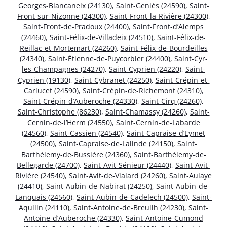
Georges-Blancaneix (24130)
,
Saint-Geniès (24590)
,
Saint-
Front-sur-Nizonne (24300)
,
Saint-Front-la-Rivière (24300)
,
Saint-Front-de-Pradoux (24400)
,
Saint-Front-d’Alemps
(24460)
,
Saint-Félix-de-Villadeix (24510)
,
Saint-Félix-de-
Reillac-et-Mortemart (24260)
,
Saint-Félix-de-Bourdeilles
(24340)
,
Saint-Étienne-de-Puycorbier (24400)
,
Saint-Cyr-
les-Champagnes (24270)
,
Saint-Cyprien (24220)
,
Saint-
Cyprien (19130)
,
Saint-Cybranet (24250)
,
Saint-Crépin-et-
Carlucet (24590)
,
Saint-Crépin-de-Richemont (24310)
,
Saint-Crépin-d’Auberoche (24330)
,
Saint-Cirq (24260)
,
Saint-Christophe (86230)
,
Saint-Chamassy (24260)
,
Saint-
Cernin-de-l’Herm (24550)
,
Saint-Cernin-de-Labarde
(24560)
,
Saint-Cassien (24540)
,
Saint-Capraise-d’Eymet
(24500)
,
Saint-Capraise-de-Lalinde (24150)
,
Saint-
Barthélemy-de-Bussière (24360)
,
Saint-Barthélemy-de-
Bellegarde (24700)
,
Saint-Avit-Sénieur (24440)
,
Saint-Avit-
Rivière (24540)
,
Saint-Avit-de-Vialard (24260)
,
Saint-Aulaye
(24410)
,
Saint-Aubin-de-Nabirat (24250)
,
Saint-Aubin-de-
Lanquais (24560)
,
Saint-Aubin-de-Cadelech (24500)
,
Saint-
Aquilin (24110)
,
Saint-Antoine-de-Breuilh (24230)
,
Saint-
Antoine-d’Auberoche (24330)
,
Saint-Antoine-Cumond