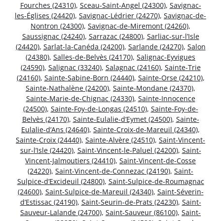
Fourches (24310)
,
Sceau-Saint-Angel (24300)
,
Savignac-
les-Églises (24420)
,
Savignac-Lédrier (24270)
,
Savignac-de-
Nontron (24300)
,
Savignac-de-Miremont (24260)
,
Saussignac (24240)
,
Sarrazac (24800)
,
Sarliac-sur-l’Isle
(24420)
,
Sarlat-la-Canéda (24200)
,
Sarlande (24270)
,
Salon
(24380)
,
Salles-de-Belvès (24170)
,
Salignac-Eyvigues
(24590)
,
Salignac (33240)
,
Salagnac (24160)
,
Sainte-Trie
(24160)
,
Sainte-Sabine-Born (24440)
,
Sainte-Orse (24210)
,
Sainte-Nathalène (24200)
,
Sainte-Mondane (24370)
,
Sainte-Marie-de-Chignac (24330)
,
Sainte-Innocence
(24500)
,
Sainte-Foy-de-Longas (24510)
,
Sainte-Foy-de-
Belvès (24170)
,
Sainte-Eulalie-d’Eymet (24500)
,
Sainte-
Eulalie-d’Ans (24640)
,
Sainte-Croix-de-Mareuil (24340)
,
Sainte-Croix (24440)
,
Sainte-Alvère (24510)
,
Saint-Vincent-
sur-l’Isle (24420)
,
Saint-Vincent-le-Paluel (24200)
,
Saint-
Vincent-Jalmoutiers (24410)
,
Saint-Vincent-de-Cosse
(24220)
,
Saint-Vincent-de-Connezac (24190)
,
Saint-
Sulpice-d’Excideuil (24800)
,
Saint-Sulpice-de-Roumagnac
(24600)
,
Saint-Sulpice-de-Mareuil (24340)
,
Saint-Séverin-
d’Estissac (24190)
,
Saint-Seurin-de-Prats (24230)
,
Saint-
Sauveur-Lalande (24700)
,
Saint-Sauveur (86100)
,
Saint-