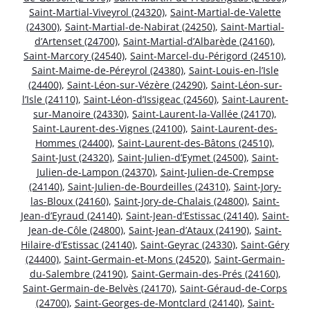
Saint-Martial-Viveyrol (24320)
,
Saint-Martial-de-Valette
(24300)
,
Saint-Martial-de-Nabirat (24250)
,
Saint-Martial-
d’Artenset (24700)
,
Saint-Martial-d’Albarède (24160)
,
Saint-Marcory (24540)
,
Saint-Marcel-du-Périgord (24510)
,
Saint-Maime-de-Péreyrol (24380)
,
Saint-Louis-en-l’Isle
(24400)
,
Saint-Léon-sur-Vézère (24290)
,
Saint-Léon-sur-
l’Isle (24110)
,
Saint-Léon-d’Issigeac (24560)
,
Saint-Laurent-
sur-Manoire (24330)
,
Saint-Laurent-la-Vallée (24170)
,
Saint-Laurent-des-Vignes (24100)
,
Saint-Laurent-des-
Hommes (24400)
,
Saint-Laurent-des-Bâtons (24510)
,
Saint-Just (24320)
,
Saint-Julien-d’Eymet (24500)
,
Saint-
Julien-de-Lampon (24370)
,
Saint-Julien-de-Crempse
(24140)
,
Saint-Julien-de-Bourdeilles (24310)
,
Saint-Jory-
las-Bloux (24160)
,
Saint-Jory-de-Chalais (24800)
,
Saint-
Jean-d’Eyraud (24140)
,
Saint-Jean-d’Estissac (24140)
,
Saint-
Jean-de-Côle (24800)
,
Saint-Jean-d’Ataux (24190)
,
Saint-
Hilaire-d’Estissac (24140)
,
Saint-Geyrac (24330)
,
Saint-Géry
(24400)
,
Saint-Germain-et-Mons (24520)
,
Saint-Germain-
du-Salembre (24190)
,
Saint-Germain-des-Prés (24160)
,
Saint-Germain-de-Belvès (24170)
,
Saint-Géraud-de-Corps
(24700)
,
Saint-Georges-de-Montclard (24140)
,
Saint-