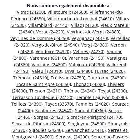
Nous sommes également disponible à
:
Vitrac (24200)
,
Villetoureix (24600)
,
Villefranche-du-
Périgord (24550)
,
Villefranche-de-Lonchat (24610)
,
Villars
(24530)
,
Villamblard (24140)
,
Villac (24120)
,
Vieux-Mareuil
(24340)
,
Vézac (24220)
,
Veyrines-de-Vergt (24380)
,
Veyrines-de-Domme (24250)
,
Veyrignac (24370)
,
Verteillac
(24320)
,
Vergt-de-Biron (24540)
,
Vergt (24380)
,
Verdon
(24520)
,
Vendoire (24320)
,
Vélines (24230)
,
Vaunac
(24800)
,
Varennes (86110)
,
Varennes (24150)
,
Varaignes
(24360)
,
Vanxains (24600)
,
Valojoulx (24290)
,
Vallereuil
(24190)
,
Valeuil (24310)
,
Urval (24480)
,
Tursac (24620)
,
Trémolat (24510)
,
Trélissac (24750)
,
Tourtoirac (24390)
,
Tocane-Saint-Apre (24350)
,
Thonac (24290)
,
Thiviers
(24800)
,
Thenon (24210)
,
Thénac (24240)
,
Teyjat (24300)
,
Terrasson-Lavilledieu (24120)
,
Temple-Laguyon (24390)
,
Teillots (24390)
,
Tayac (33570)
,
Tamniès (24620)
,
Sourzac
(24400)
,
Soulaures (24540)
,
Soudat (24360)
,
Sorges
(24460)
,
Sorges (24420)
,
Siorac-en-Périgord (24170)
,
Siorac-de-Ribérac (24600)
,
Singleyrac (24500)
,
Simeyrols
(24370)
,
Sigoulès (24240)
,
Servanches (24410)
,
Serres-et-
Montguyard (24500)
,
Sergeac (24290)
,
Sencenac-Puy-de-