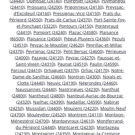
(24440)
,
Queyssac (24140)
,
Puyrenier (24340)
,
Puymangou
(24410)
,
Proissans (24200)
,
Prigonrieux (24130)
,
Preyssac-
d’Excideuil (24160)
,
Pressignac-Vicq (24150)
,
Prats-du-
Périgord (24550)
,
Prats-de-Carlux (24370)
,
Port-Sainte-Foy-
et-Ponchapt (33220)
,
Pontours (24150)
,
Ponteyraud
(24410)
,
Pomport (24240)
,
Plazac (24580)
,
Plaisance
(86500)
,
Plaisance (24560)
,
Piégut-Pluviers (24360)
,
Pezuls
(24510)
,
Peyzac-le-Moustier (24620)
,
Peyrillac-et-Millac
(24370)
,
Peyrignac (24210)
,
Petit-Bersac (24600)
,
Périgueux
(24000)
,
Pazayac (24120)
,
Payzac (24270)
,
Paussac-et-
Saint-Vivien (24310)
,
Paunat (24510)
,
Paulin (24590)
,
Parcoul (24410)
,
Orliaguet (24370)
,
Orliac (24170)
,
Notre-
Dame-de-Sanilhac (24660)
,
Nontron (24300)
,
Nojals-et-
Clotte (24440)
,
Neuvic (24190)
,
Négrondes (24460)
,
Naussannes (24440)
,
Nastringues (24230)
,
Nanthiat
(24800)
,
Nantheuil (24800)
,
Nanteuil-Auriac-de-Bourzac
(24320)
,
Nailhac (24390)
,
Nadaillac (24590)
,
Nabirat
(24250)
,
Mussidan (24400)
,
Mouzens (24220)
,
Moulin-Neuf
(24700)
,
Mouleydier (24520)
,
Montrem (24110)
,
Montpon-
Ménestérol (24700)
,
Montpeyroux (24610)
,
Montferrand-
du-Périgord (24440)
,
Montcaret (24230)
,
Montazeau
(24230)
,
Montagrier (24350)
,
Montagnac-la-Crempse