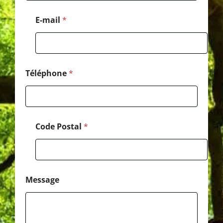
a
l
E-mail
*
C
o
d
e
Téléphone
*
Code Postal
*
Message