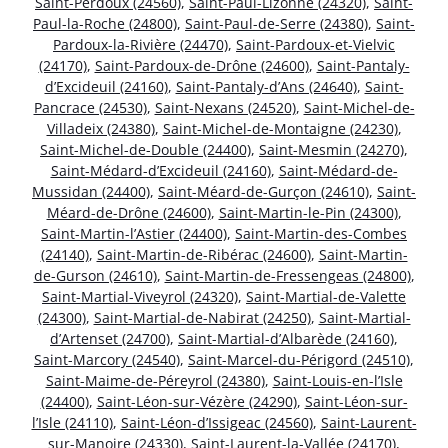
Saint-Perdoux (24560)
,
Saint-Paul-Lizonne (24320)
,
Saint-
Paul-la-Roche (24800)
,
Saint-Paul-de-Serre (24380)
,
Saint-
Pardoux-la-Rivière (24470)
,
Saint-Pardoux-et-Vielvic
(24170)
,
Saint-Pardoux-de-Drône (24600)
,
Saint-Pantaly-
d’Excideuil (24160)
,
Saint-Pantaly-d’Ans (24640)
,
Saint-
Pancrace (24530)
,
Saint-Nexans (24520)
,
Saint-Michel-de-
Villadeix (24380)
,
Saint-Michel-de-Montaigne (24230)
,
Saint-Michel-de-Double (24400)
,
Saint-Mesmin (24270)
,
Saint-Médard-d’Excideuil (24160)
,
Saint-Médard-de-
Mussidan (24400)
,
Saint-Méard-de-Gurçon (24610)
,
Saint-
Méard-de-Drône (24600)
,
Saint-Martin-le-Pin (24300)
,
Saint-Martin-l’Astier (24400)
,
Saint-Martin-des-Combes
(24140)
,
Saint-Martin-de-Ribérac (24600)
,
Saint-Martin-
de-Gurson (24610)
,
Saint-Martin-de-Fressengeas (24800)
,
Saint-Martial-Viveyrol (24320)
,
Saint-Martial-de-Valette
(24300)
,
Saint-Martial-de-Nabirat (24250)
,
Saint-Martial-
d’Artenset (24700)
,
Saint-Martial-d’Albarède (24160)
,
Saint-Marcory (24540)
,
Saint-Marcel-du-Périgord (24510)
,
Saint-Maime-de-Péreyrol (24380)
,
Saint-Louis-en-l’Isle
(24400)
,
Saint-Léon-sur-Vézère (24290)
,
Saint-Léon-sur-
l’Isle (24110)
,
Saint-Léon-d’Issigeac (24560)
,
Saint-Laurent-
sur-Manoire (24330)
,
Saint-Laurent-la-Vallée (24170)
,