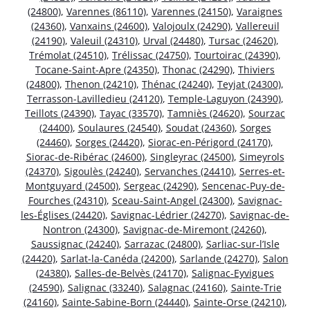
(24800)
,
Varennes (86110)
,
Varennes (24150)
,
Varaignes
(24360)
,
Vanxains (24600)
,
Valojoulx (24290)
,
Vallereuil
(24190)
,
Valeuil (24310)
,
Urval (24480)
,
Tursac (24620)
,
Trémolat (24510)
,
Trélissac (24750)
,
Tourtoirac (24390)
,
Tocane-Saint-Apre (24350)
,
Thonac (24290)
,
Thiviers
(24800)
,
Thenon (24210)
,
Thénac (24240)
,
Teyjat (24300)
,
Terrasson-Lavilledieu (24120)
,
Temple-Laguyon (24390)
,
Teillots (24390)
,
Tayac (33570)
,
Tamniès (24620)
,
Sourzac
(24400)
,
Soulaures (24540)
,
Soudat (24360)
,
Sorges
(24460)
,
Sorges (24420)
,
Siorac-en-Périgord (24170)
,
Siorac-de-Ribérac (24600)
,
Singleyrac (24500)
,
Simeyrols
(24370)
,
Sigoulès (24240)
,
Servanches (24410)
,
Serres-et-
Montguyard (24500)
,
Sergeac (24290)
,
Sencenac-Puy-de-
Fourches (24310)
,
Sceau-Saint-Angel (24300)
,
Savignac-
les-Églises (24420)
,
Savignac-Lédrier (24270)
,
Savignac-de-
Nontron (24300)
,
Savignac-de-Miremont (24260)
,
Saussignac (24240)
,
Sarrazac (24800)
,
Sarliac-sur-l’Isle
(24420)
,
Sarlat-la-Canéda (24200)
,
Sarlande (24270)
,
Salon
(24380)
,
Salles-de-Belvès (24170)
,
Salignac-Eyvigues
(24590)
,
Salignac (33240)
,
Salagnac (24160)
,
Sainte-Trie
(24160)
,
Sainte-Sabine-Born (24440)
,
Sainte-Orse (24210)
,