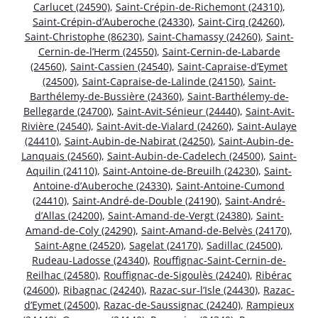
Carlucet (24590)
,
Saint-Crépin-de-Richemont (24310)
,
Saint-Crépin-d’Auberoche (24330)
,
Saint-Cirq (24260)
,
Saint-Christophe (86230)
,
Saint-Chamassy (24260)
,
Saint-
Cernin-de-l’Herm (24550)
,
Saint-Cernin-de-Labarde
(24560)
,
Saint-Cassien (24540)
,
Saint-Capraise-d’Eymet
(24500)
,
Saint-Capraise-de-Lalinde (24150)
,
Saint-
Barthélemy-de-Bussière (24360)
,
Saint-Barthélemy-de-
Bellegarde (24700)
,
Saint-Avit-Sénieur (24440)
,
Saint-Avit-
Rivière (24540)
,
Saint-Avit-de-Vialard (24260)
,
Saint-Aulaye
(24410)
,
Saint-Aubin-de-Nabirat (24250)
,
Saint-Aubin-de-
Lanquais (24560)
,
Saint-Aubin-de-Cadelech (24500)
,
Saint-
Aquilin (24110)
,
Saint-Antoine-de-Breuilh (24230)
,
Saint-
Antoine-d’Auberoche (24330)
,
Saint-Antoine-Cumond
(24410)
,
Saint-André-de-Double (24190)
,
Saint-André-
d’Allas (24200)
,
Saint-Amand-de-Vergt (24380)
,
Saint-
Amand-de-Coly (24290)
,
Saint-Amand-de-Belvès (24170)
,
Saint-Agne (24520)
,
Sagelat (24170)
,
Sadillac (24500)
,
Rudeau-Ladosse (24340)
,
Rouffignac-Saint-Cernin-de-
Reilhac (24580)
,
Rouffignac-de-Sigoulès (24240)
,
Ribérac
(24600)
,
Ribagnac (24240)
,
Razac-sur-l’Isle (24430)
,
Razac-
d’Eymet (24500)
,
Razac-de-Saussignac (24240)
,
Rampieux