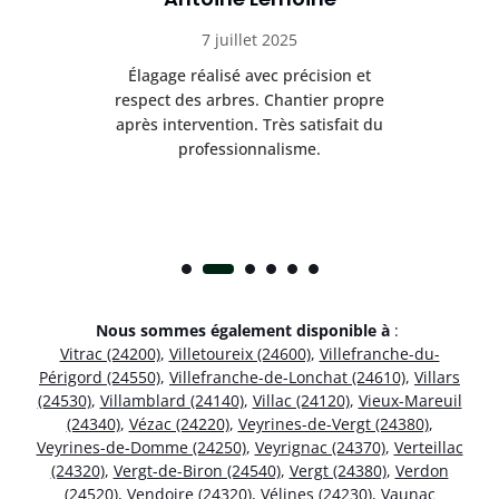
7 juillet 2025
es
Élagage réalisé avec précision et
Int
respect des arbres. Chantier propre
nt
après intervention. Très satisfait du
.
professionnalisme.
Nous sommes également disponible à
:
Vitrac (24200)
,
Villetoureix (24600)
,
Villefranche-du-
Périgord (24550)
,
Villefranche-de-Lonchat (24610)
,
Villars
(24530)
,
Villamblard (24140)
,
Villac (24120)
,
Vieux-Mareuil
(24340)
,
Vézac (24220)
,
Veyrines-de-Vergt (24380)
,
Veyrines-de-Domme (24250)
,
Veyrignac (24370)
,
Verteillac
(24320)
,
Vergt-de-Biron (24540)
,
Vergt (24380)
,
Verdon
(24520)
,
Vendoire (24320)
,
Vélines (24230)
,
Vaunac