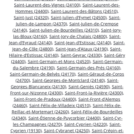
Saint-Laurent-des-Vignes (24100)
,
Saint-Laurent-des-
Hommes (24400)
,
Saint-Laurent-des-Bâtons (24510)
,
Saint-Just (24320)
,
Saint-Julien-d’Eymet (24500)
,
Saint-
Julien-de-Lampon (24370)
,
Saint-Julien-de-Crempse
(24140)
,
Saint-Julien-de-Bourdeilles (24310)
,
Saint-Jory-
las-Bloux (24160)
,
Saint-Jory-de-Chalais (24800)
,
Saint-
Jean-d’Eyraud (24140)
,
Saint-Jean-d’Estissac (24140)
,
Saint-
Jean-de-Côle (24800)
,
Saint-Jean-d’Ataux (24190)
,
Saint-
Hilaire-d’Estissac (24140)
,
Saint-Geyrac (24330)
,
Saint-Géry
(24400)
,
Saint-Germain-et-Mons (24520)
,
Saint-Germain-
du-Salembre (24190)
,
Saint-Germain-des-Prés (24160)
,
Saint-Germain-de-Belvès (24170)
,
Saint-Géraud-de-Corps
(24700)
,
Saint-Georges-de-Montclard (24140)
,
Saint-
Georges-Blancaneix (24130)
,
Saint-Geniès (24590)
,
Saint-
Front-sur-Nizonne (24300)
,
Saint-Front-la-Rivière (24300)
,
Saint-Front-de-Pradoux (24400)
,
Saint-Front-d’Alemps
(24460)
,
Saint-Félix-de-Villadeix (24510)
,
Saint-Félix-de-
Reillac-et-Mortemart (24260)
,
Saint-Félix-de-Bourdeilles
(24340)
,
Saint-Étienne-de-Puycorbier (24400)
,
Saint-Cyr-
les-Champagnes (24270)
,
Saint-Cyprien (24220)
,
Saint-
Cyprien (19130)
,
Saint-Cybranet (24250)
,
Saint-Crépin-et-