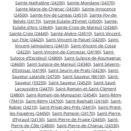
Sainte-Nathalène (24200)
,
Sainte-Mondane (24370)
,
Sainte-Marie-de-Chignac (24330)
,
Sainte-Innocence
(24500)
,
Sainte-Foy-de-Longas (24510)
,
Sainte-Foy-de-
Belvès (24170)
,
Sainte-Eulalie-d’Eymet (24500)
,
Sainte-
Eulalie-d’Ans (24640)
,
Sainte-Croix-de-Mareuil (24340)
,
Sainte-Croix (24440)
,
Sainte-Alvère (24510)
,
Saint-Vincent-
sur-l’Isle (24420)
,
Saint-Vincent-le-Paluel (24200)
,
Saint-
Vincent-Jalmoutiers (24410)
,
Saint-Vincent-de-Cosse
(24220)
,
Saint-Vincent-de-Connezac (24190)
,
Saint-
Sulpice-d’Excideuil (24800)
,
Saint-Sulpice-de-Roumagnac
(24600)
,
Saint-Sulpice-de-Mareuil (24340)
,
Saint-Séverin-
d’Estissac (24190)
,
Saint-Seurin-de-Prats (24230)
,
Saint-
Sauveur-Lalande (24700)
,
Saint-Sauveur (86100)
,
Saint-
Sauveur (33250)
,
Saint-Sauveur (24520)
,
Saint-Saud-
Lacoussière (24470)
,
Saint-Romain-et-Saint-Clément
(24800)
,
Saint-Romain-de-Monpazier (24540)
,
Saint-Rémy
(79410)
,
Saint-Rémy (24700)
,
Saint-Raphaël (24160)
,
Saint-
Rabier (24210)
,
Saint-Privat-des-Prés (24410)
,
Saint-Priest-
les-Fougères (24450)
,
Saint-Pompon (24170)
,
Saint-Pierre-
d’Eyraud (24130)
,
Saint-Pierre-de-Frugie (24450)
,
Saint-
Pierre-de-Côle (24800)
,
Saint-Pierre-de-Chignac (24330)
,