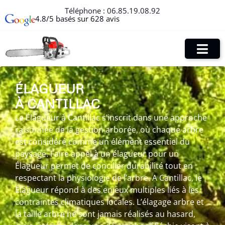
Téléphone :
06.85.19.08.92
4.8/5 basés sur 628 avis
ÉLAGUEUR
À CANTILLAC
Le Élagueur à Cantillac s’inscrit dans une approche
raisonnée de la gestion arborée, où chaque arbre
est considéré comme un élément essentiel du
paysage. Faire appel à un élagueur pour un
Élagueur permet de concilier durabilité tout en
respectant la physiologie de l’arbre. A Cantillac, le
Élagueur répond à des enjeux multiples liés à les
contraintes climatiques locales. L’élagage arbre et
la taille arbre ne sont jamais réalisés au hasard,