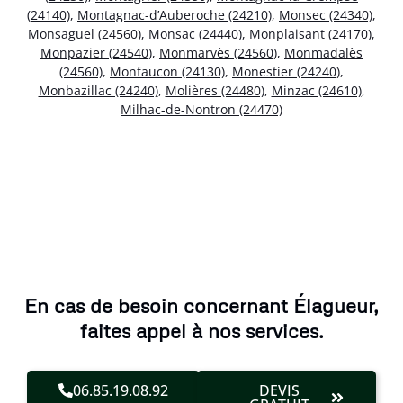
(24140)
,
Montagnac-d’Auberoche (24210)
,
Monsec (24340)
,
Monsaguel (24560)
,
Monsac (24440)
,
Monplaisant (24170)
,
Monpazier (24540)
,
Monmarvès (24560)
,
Monmadalès
(24560)
,
Monfaucon (24130)
,
Monestier (24240)
,
Monbazillac (24240)
,
Molières (24480)
,
Minzac (24610)
,
Milhac-de-Nontron (24470)
En cas de besoin concernant Élagueur,
faites appel à nos services.
06.85.19.08.92
DEVIS