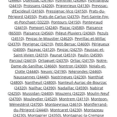
(24440)
,
Queyssac (24140)
,
Puyrenier (24340)
,
Puymangou
(24410)
,
Proissans (24200)
,
Prigonrieux (24130)
,
Preyssac-
d’Excideuil (24160)
,
Pressignac-Vicq (24150)
,
Prats-du-
Périgord (24550)
,
Prats-de-Carlux (24370)
,
Port-Sainte-Foy-
et-Ponchapt (33220)
,
Pontours (24150)
,
Ponteyraud
(24410)
,
Pomport (24240)
,
Plazac (24580)
,
Plaisance
(86500)
,
Plaisance (24560)
,
Piégut-Pluviers (24360)
,
Pezuls
(24510)
,
Peyzac-le-Moustier (24620)
,
Peyrillac-et-Millac
(24370)
,
Peyrignac (24210)
,
Petit-Bersac (24600)
,
Périgueux
(24000)
,
Pazayac (24120)
,
Payzac (24270)
,
Paussac-et-
Saint-Vivien (24310)
,
Paunat (24510)
,
Paulin (24590)
,
Parcoul (24410)
,
Orliaguet (24370)
,
Orliac (24170)
,
Notre-
Dame-de-Sanilhac (24660)
,
Nontron (24300)
,
Nojals-et-
Clotte (24440)
,
Neuvic (24190)
,
Négrondes (24460)
,
Naussannes (24440)
,
Nastringues (24230)
,
Nanthiat
(24800)
,
Nantheuil (24800)
,
Nanteuil-Auriac-de-Bourzac
(24320)
,
Nailhac (24390)
,
Nadaillac (24590)
,
Nabirat
(24250)
,
Mussidan (24400)
,
Mouzens (24220)
,
Moulin-Neuf
(24700)
,
Mouleydier (24520)
,
Montrem (24110)
,
Montpon-
Ménestérol (24700)
,
Montpeyroux (24610)
,
Montferrand-
du-Périgord (24440)
,
Montcaret (24230)
,
Montazeau
(24230)
,
Montagrier (24350)
,
Montagnac-la-Crempse