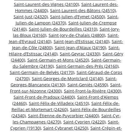
Saint-Laurent-des-Vignes (24100)
,
Saint-Laurent-des-
Hommes (24400)
,
Saint-Laurent-des-Bâtons (24510)
,
Saint-Just (24320)
,
Saint-Julien-d’Eymet (24500)
,
Saint-
Julien-de-Lampon (24370)
,
Saint-Julien-de-Crempse
(24140)
,
Saint-Julien-de-Bourdeilles (24310)
,
Saint-Jory-
las-Bloux (24160)
,
Saint-Jory-de-Chalais (24800)
,
Saint-
Jean-d’Eyraud (24140)
,
Saint-Jean-d’Estissac (24140)
,
Saint-
Jean-de-Côle (24800)
,
Saint-Jean-d’Ataux (24190)
,
Saint-
Hilaire-d’Estissac (24140)
,
Saint-Geyrac (24330)
,
Saint-Géry
(24400)
,
Saint-Germain-et-Mons (24520)
,
Saint-Germain-
du-Salembre (24190)
,
Saint-Germain-des-Prés (24160)
,
Saint-Germain-de-Belvès (24170)
,
Saint-Géraud-de-Corps
(24700)
,
Saint-Georges-de-Montclard (24140)
,
Saint-
Georges-Blancaneix (24130)
,
Saint-Geniès (24590)
,
Saint-
Front-sur-Nizonne (24300)
,
Saint-Front-la-Rivière (24300)
,
Saint-Front-de-Pradoux (24400)
,
Saint-Front-d’Alemps
(24460)
,
Saint-Félix-de-Villadeix (24510)
,
Saint-Félix-de-
Reillac-et-Mortemart (24260)
,
Saint-Félix-de-Bourdeilles
(24340)
,
Saint-Étienne-de-Puycorbier (24400)
,
Saint-Cyr-
les-Champagnes (24270)
,
Saint-Cyprien (24220)
,
Saint-
Cyprien (19130)
,
Saint-Cybranet (24250)
,
Saint-Crépin-et-