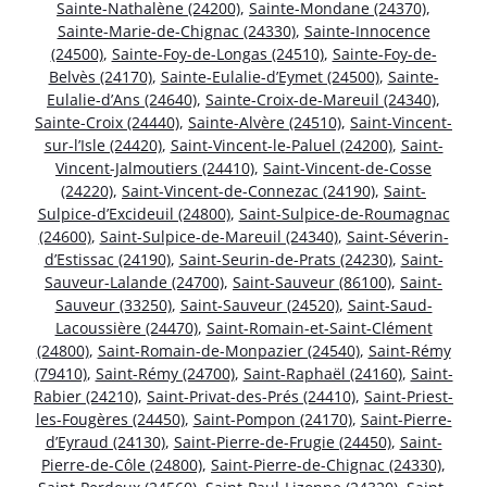
Sainte-Nathalène (24200)
,
Sainte-Mondane (24370)
,
Sainte-Marie-de-Chignac (24330)
,
Sainte-Innocence
(24500)
,
Sainte-Foy-de-Longas (24510)
,
Sainte-Foy-de-
Belvès (24170)
,
Sainte-Eulalie-d’Eymet (24500)
,
Sainte-
Eulalie-d’Ans (24640)
,
Sainte-Croix-de-Mareuil (24340)
,
Sainte-Croix (24440)
,
Sainte-Alvère (24510)
,
Saint-Vincent-
sur-l’Isle (24420)
,
Saint-Vincent-le-Paluel (24200)
,
Saint-
Vincent-Jalmoutiers (24410)
,
Saint-Vincent-de-Cosse
(24220)
,
Saint-Vincent-de-Connezac (24190)
,
Saint-
Sulpice-d’Excideuil (24800)
,
Saint-Sulpice-de-Roumagnac
(24600)
,
Saint-Sulpice-de-Mareuil (24340)
,
Saint-Séverin-
d’Estissac (24190)
,
Saint-Seurin-de-Prats (24230)
,
Saint-
Sauveur-Lalande (24700)
,
Saint-Sauveur (86100)
,
Saint-
Sauveur (33250)
,
Saint-Sauveur (24520)
,
Saint-Saud-
Lacoussière (24470)
,
Saint-Romain-et-Saint-Clément
(24800)
,
Saint-Romain-de-Monpazier (24540)
,
Saint-Rémy
(79410)
,
Saint-Rémy (24700)
,
Saint-Raphaël (24160)
,
Saint-
Rabier (24210)
,
Saint-Privat-des-Prés (24410)
,
Saint-Priest-
les-Fougères (24450)
,
Saint-Pompon (24170)
,
Saint-Pierre-
d’Eyraud (24130)
,
Saint-Pierre-de-Frugie (24450)
,
Saint-
Pierre-de-Côle (24800)
,
Saint-Pierre-de-Chignac (24330)
,