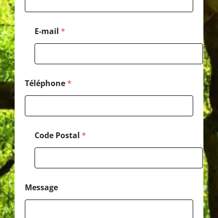
é
p
h
E-mail
*
o
n
e
N
o
m
Téléphone
*
Code Postal
*
Message