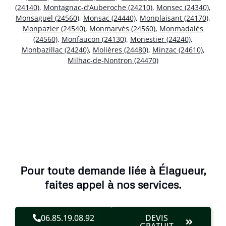
(24140)
,
Montagnac-d’Auberoche (24210)
,
Monsec (24340)
,
Monsaguel (24560)
,
Monsac (24440)
,
Monplaisant (24170)
,
Monpazier (24540)
,
Monmarvès (24560)
,
Monmadalès
(24560)
,
Monfaucon (24130)
,
Monestier (24240)
,
Monbazillac (24240)
,
Molières (24480)
,
Minzac (24610)
,
Milhac-de-Nontron (24470)
Pour toute demande liée à Élagueur,
faites appel à nos services.
06.85.19.08.92
DEVIS