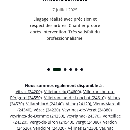
7 juillet 2025
es
Élagage réalisé avec précision et
Int
respect des arbres. Chantier propre
nt
après intervention. Très satisfait du
.
professionnalisme.
Nous sommes également disponible à
:
Vitrac (24200)
,
Villetoureix (24600)
,
Villefranche-du-
Périgord (24550)
,
Villefranche-de-Lonchat (24610)
,
Villars
(24530)
,
Villamblard (24140)
,
Villac (24120)
,
Vieux-Mareuil
(24340)
,
Vézac (24220)
,
Veyrines-de-Vergt (24380)
,
Veyrines-de-Domme (24250)
,
Veyrignac (24370)
,
Verteillac
(24320)
,
Vergt-de-Biron (24540)
,
Vergt (24380)
,
Verdon
(24520)
,
Vendoire (24320)
,
Vélines (24230)
,
Vaunac