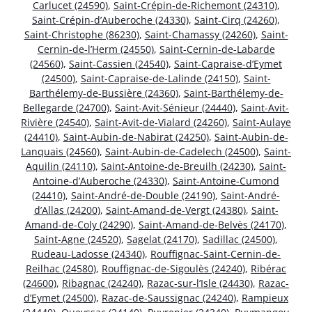
Carlucet (24590)
,
Saint-Crépin-de-Richemont (24310)
,
Saint-Crépin-d’Auberoche (24330)
,
Saint-Cirq (24260)
,
Saint-Christophe (86230)
,
Saint-Chamassy (24260)
,
Saint-
Cernin-de-l’Herm (24550)
,
Saint-Cernin-de-Labarde
(24560)
,
Saint-Cassien (24540)
,
Saint-Capraise-d’Eymet
(24500)
,
Saint-Capraise-de-Lalinde (24150)
,
Saint-
Barthélemy-de-Bussière (24360)
,
Saint-Barthélemy-de-
Bellegarde (24700)
,
Saint-Avit-Sénieur (24440)
,
Saint-Avit-
Rivière (24540)
,
Saint-Avit-de-Vialard (24260)
,
Saint-Aulaye
(24410)
,
Saint-Aubin-de-Nabirat (24250)
,
Saint-Aubin-de-
Lanquais (24560)
,
Saint-Aubin-de-Cadelech (24500)
,
Saint-
Aquilin (24110)
,
Saint-Antoine-de-Breuilh (24230)
,
Saint-
Antoine-d’Auberoche (24330)
,
Saint-Antoine-Cumond
(24410)
,
Saint-André-de-Double (24190)
,
Saint-André-
d’Allas (24200)
,
Saint-Amand-de-Vergt (24380)
,
Saint-
Amand-de-Coly (24290)
,
Saint-Amand-de-Belvès (24170)
,
Saint-Agne (24520)
,
Sagelat (24170)
,
Sadillac (24500)
,
Rudeau-Ladosse (24340)
,
Rouffignac-Saint-Cernin-de-
Reilhac (24580)
,
Rouffignac-de-Sigoulès (24240)
,
Ribérac
(24600)
,
Ribagnac (24240)
,
Razac-sur-l’Isle (24430)
,
Razac-
d’Eymet (24500)
,
Razac-de-Saussignac (24240)
,
Rampieux