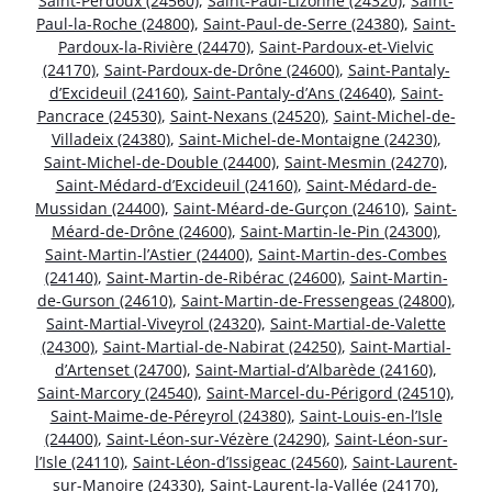
Saint-Perdoux (24560)
,
Saint-Paul-Lizonne (24320)
,
Saint-
Paul-la-Roche (24800)
,
Saint-Paul-de-Serre (24380)
,
Saint-
Pardoux-la-Rivière (24470)
,
Saint-Pardoux-et-Vielvic
(24170)
,
Saint-Pardoux-de-Drône (24600)
,
Saint-Pantaly-
d’Excideuil (24160)
,
Saint-Pantaly-d’Ans (24640)
,
Saint-
Pancrace (24530)
,
Saint-Nexans (24520)
,
Saint-Michel-de-
Villadeix (24380)
,
Saint-Michel-de-Montaigne (24230)
,
Saint-Michel-de-Double (24400)
,
Saint-Mesmin (24270)
,
Saint-Médard-d’Excideuil (24160)
,
Saint-Médard-de-
Mussidan (24400)
,
Saint-Méard-de-Gurçon (24610)
,
Saint-
Méard-de-Drône (24600)
,
Saint-Martin-le-Pin (24300)
,
Saint-Martin-l’Astier (24400)
,
Saint-Martin-des-Combes
(24140)
,
Saint-Martin-de-Ribérac (24600)
,
Saint-Martin-
de-Gurson (24610)
,
Saint-Martin-de-Fressengeas (24800)
,
Saint-Martial-Viveyrol (24320)
,
Saint-Martial-de-Valette
(24300)
,
Saint-Martial-de-Nabirat (24250)
,
Saint-Martial-
d’Artenset (24700)
,
Saint-Martial-d’Albarède (24160)
,
Saint-Marcory (24540)
,
Saint-Marcel-du-Périgord (24510)
,
Saint-Maime-de-Péreyrol (24380)
,
Saint-Louis-en-l’Isle
(24400)
,
Saint-Léon-sur-Vézère (24290)
,
Saint-Léon-sur-
l’Isle (24110)
,
Saint-Léon-d’Issigeac (24560)
,
Saint-Laurent-
sur-Manoire (24330)
,
Saint-Laurent-la-Vallée (24170)
,