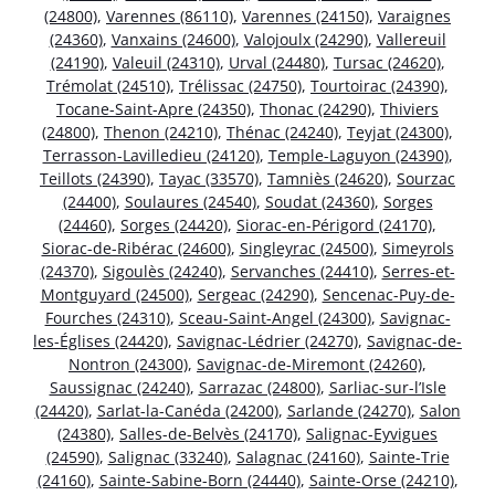
(24800)
,
Varennes (86110)
,
Varennes (24150)
,
Varaignes
(24360)
,
Vanxains (24600)
,
Valojoulx (24290)
,
Vallereuil
(24190)
,
Valeuil (24310)
,
Urval (24480)
,
Tursac (24620)
,
Trémolat (24510)
,
Trélissac (24750)
,
Tourtoirac (24390)
,
Tocane-Saint-Apre (24350)
,
Thonac (24290)
,
Thiviers
(24800)
,
Thenon (24210)
,
Thénac (24240)
,
Teyjat (24300)
,
Terrasson-Lavilledieu (24120)
,
Temple-Laguyon (24390)
,
Teillots (24390)
,
Tayac (33570)
,
Tamniès (24620)
,
Sourzac
(24400)
,
Soulaures (24540)
,
Soudat (24360)
,
Sorges
(24460)
,
Sorges (24420)
,
Siorac-en-Périgord (24170)
,
Siorac-de-Ribérac (24600)
,
Singleyrac (24500)
,
Simeyrols
(24370)
,
Sigoulès (24240)
,
Servanches (24410)
,
Serres-et-
Montguyard (24500)
,
Sergeac (24290)
,
Sencenac-Puy-de-
Fourches (24310)
,
Sceau-Saint-Angel (24300)
,
Savignac-
les-Églises (24420)
,
Savignac-Lédrier (24270)
,
Savignac-de-
Nontron (24300)
,
Savignac-de-Miremont (24260)
,
Saussignac (24240)
,
Sarrazac (24800)
,
Sarliac-sur-l’Isle
(24420)
,
Sarlat-la-Canéda (24200)
,
Sarlande (24270)
,
Salon
(24380)
,
Salles-de-Belvès (24170)
,
Salignac-Eyvigues
(24590)
,
Salignac (33240)
,
Salagnac (24160)
,
Sainte-Trie
(24160)
,
Sainte-Sabine-Born (24440)
,
Sainte-Orse (24210)
,