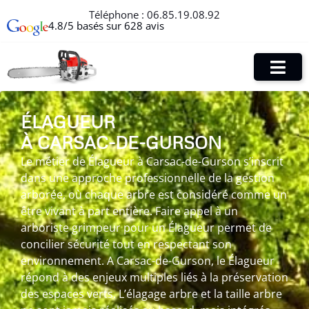
Téléphone :
06.85.19.08.92
4.8/5 basés sur 628 avis
ÉLAGUEUR
À CARSAC-DE-GURSON
Le métier de Élagueur à Carsac-de-Gurson s’inscrit
dans une approche professionnelle de la gestion
arborée, où chaque arbre est considéré comme un
être vivant à part entière. Faire appel à un
arboriste grimpeur pour un Élagueur permet de
concilier sécurité tout en respectant son
environnement. A Carsac-de-Gurson, le Élagueur
répond à des enjeux multiples liés à la préservation
des espaces verts. L’élagage arbre et la taille arbre