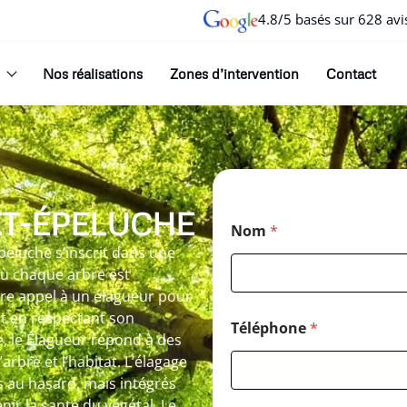
4.8/5 basés sur 628 avi
Nos réalisations
Zones d’intervention
Contact
T-ÉPELUCHE
Nom
*
eluche s’inscrit dans une
où chaque arbre est
re appel à un élagueur pour
ut en respectant son
Téléphone
*
 le Élagueur répond à des
’arbre et l’habitat. L’élagage
és au hasard, mais intégrés
ir la santé du végétal. Le