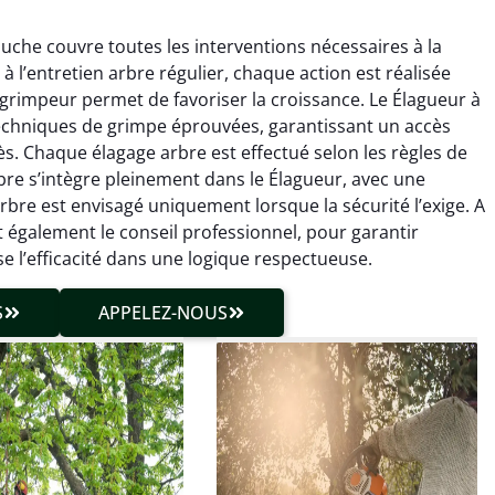
che couvre toutes les interventions nécessaires à la
à l’entretien arbre régulier, chaque action est réalisée
e grimpeur permet de favoriser la croissance. Le Élagueur à
chniques de grimpe éprouvées, garantissant un accès
ès. Chaque élagage arbre est effectué selon les règles de
hieu Roussel
Julien Caradec
 arbre s’intègre pleinement dans le Élagueur, avec une
rbre est envisagé uniquement lorsque la sécurité l’exige. A
 décembre 2025
18 juin 2025
 également le conseil professionnel, pour garantir
vention propre et
Travail très soigné sur des
e l’efficacité dans une logique respectueuse.
cise malgré des
arbres difficiles d’accès.
ons compliquées. Le
Intervention sécurisée,
S
APPELEZ-NOUS
tat est exactement
propre et parfaitement
me à mes attentes.
maîtrisée. Résultat
impeccable.