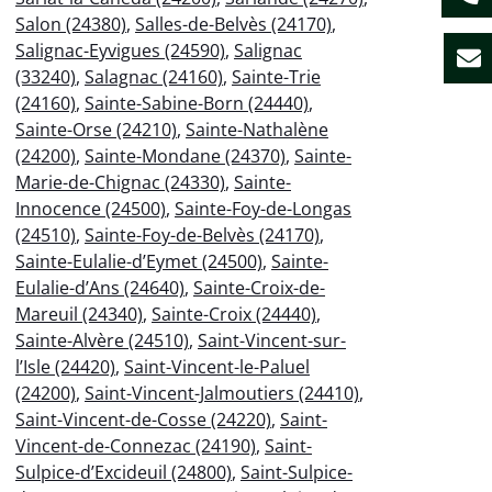
Salon (24380)
,
Salles-de-Belvès (24170)
,
Salignac-Eyvigues (24590)
,
Salignac
(33240)
,
Salagnac (24160)
,
Sainte-Trie
(24160)
,
Sainte-Sabine-Born (24440)
,
Sainte-Orse (24210)
,
Sainte-Nathalène
(24200)
,
Sainte-Mondane (24370)
,
Sainte-
Marie-de-Chignac (24330)
,
Sainte-
Innocence (24500)
,
Sainte-Foy-de-Longas
(24510)
,
Sainte-Foy-de-Belvès (24170)
,
Sainte-Eulalie-d’Eymet (24500)
,
Sainte-
Eulalie-d’Ans (24640)
,
Sainte-Croix-de-
Mareuil (24340)
,
Sainte-Croix (24440)
,
Sainte-Alvère (24510)
,
Saint-Vincent-sur-
l’Isle (24420)
,
Saint-Vincent-le-Paluel
(24200)
,
Saint-Vincent-Jalmoutiers (24410)
,
Saint-Vincent-de-Cosse (24220)
,
Saint-
Vincent-de-Connezac (24190)
,
Saint-
Sulpice-d’Excideuil (24800)
,
Saint-Sulpice-