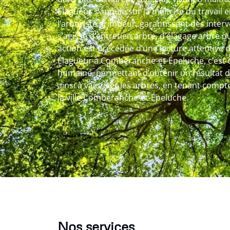
Élagueur s’appuie sur la maîtrise du travail
l’arboriste grimpeur, garantissant des interv
s’agisse d’entretien arbre, d’élagage arbre 
action est précédée d’une lecture attentive de
Élagueur à Comberanche-et-Épeluche, c’est
humaine, permettant d’obtenir un résultat d
ainsi à valoriser les arbres, en tenant compt
la ville Comberanche-et-Épeluche.
Nos services