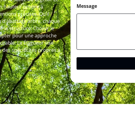
Message
 en hauteur propre à
entions précises. Qu’il
ou d’abattage arbre, chaque
 la structure. Choisir le
 opter pour une approche
urable. Le Élagueur vise
e des spécificités propres à