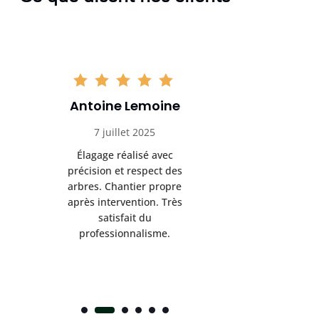
Antoine Lemoine
Pasc
7 juillet 2025
22 
Élagage réalisé avec
Interven
précision et respect des
efficace
arbres. Chantier propre
devenu da
après intervention. Très
sérieux
satisfait du
conseils
professionnalisme.
san