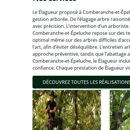
Le Élagueur proposé à Comberanche-et-Épelu
gestion arborée. De l’élagage arbre raisonné 
avec précision. L’intervention d’un arborist
Comberanche-et-Épeluche repose sur des te
optimal même sur des arbres difficiles d’acc
Mat
l’art, afin d’éviter déséquilibre. L’entretien
approche préventive, tandis que l’abattage a
19
Comberanche-et-Épeluche, le Élagueur inclut
Inter
confiance. Chaque prestation de Élagueur vis
pré
conditi
DÉCOUVREZ TOUTES LES RÉALISATION
résul
confor