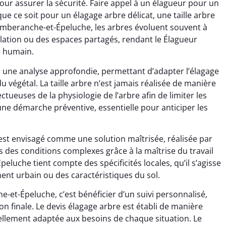
ur assurer la sécurité. Faire appel à un élagueur pour un
ue ce soit pour un élagage arbre délicat, une taille arbre
omberanche-et-Épeluche, les arbres évoluent souvent à
ulation ou des espaces partagés, rendant le Élagueur
e humain.
 une analyse approfondie, permettant d’adapter l’élagage
e du végétal. La taille arbre n’est jamais réalisée de manière
ueuses de la physiologie de l’arbre afin de limiter les
 une démarche préventive, essentielle pour anticiper les
e est envisagé comme une solution maîtrisée, réalisée par
 des conditions complexes grâce à la maîtrise du travail
luche tient compte des spécificités locales, qu’il s’agisse
ent urbain ou des caractéristiques du sol.
-et-Épeluche, c’est bénéficier d’un suivi personnalisé,
tion finale. Le devis élagage arbre est établi de manière
ellement adaptée aux besoins de chaque situation. Le