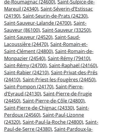
de-Roumagnac (24600)
,
Saint-Sulpice-de-
Mareuil (24340)
,
Saint-Séverin-d’Estissac
(24190)
,
Saint-Seurin-de-Prats (24230)
,
Saint-Sauveur-Lalande (24700)
,
Saint-
Sauveur (86100)
,
Saint-Sauveur (33250)
,
Saint-Sauveur (24520)
,
Saint-Saud-
Lacoussière (24470)
,
Saint-Romain-et-
Saint-Clément (24800)
,
Saint-Romain-de-
Monpazier (24540)
,
Saint-Rémy (79410)
,
Saint-Rémy (24700)
,
Saint-Raphaël (24160)
,
Saint-Rabier (24210)
,
Saint-Privat-des-Prés
(24410)
,
Saint-Priest-les-Fougères (24450)
,
Saint-Pompon (24170)
,
Saint-Pierre-
d’Eyraud (24130)
,
Saint-Pierre-de-Frugie
(24450)
,
Saint-Pierre-de-Côle (24800)
,
Saint-Pierre-de-Chignac (24330)
,
Saint-
Perdoux (24560)
,
Saint-Paul-Lizonne
(24320)
,
Saint-Paul-la-Roche (24800)
,
Saint-
Paul-de-Serre (24380)
,
Saint-Pardoux-la-