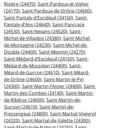
Rivière (24470)
,
Saint-Pardoux-et-Vielvic
(24170)
,
Saint-Pardoux-de-Drône (24600)
,
Saint-Pantaly-d’Excideuil (24160)
,
Saint-
Pantaly-d’Ans (24640)
,
Saint-Pancrace
(24530)
,
Saint-Nexans (24520)
,
Saint-
Michel-de-Villadeix (24380)
,
Saint-Michel-
de-Montaigne (24230)
,
Saint-Michel-de-
Double (24400)
,
Saint-Mesmin (24270)
,
Saint-Médard-d’Excideuil (24160)
,
Saint-
Médard-de-Mussidan (24400)
,
Saint-
Méard-de-Gurçon (24610)
,
Saint-Méard-
de-Drône (24600)
,
Saint-Martin-le-Pin
(24300)
,
Saint-Martin-l’Astier (24400)
,
Saint-
Martin-des-Combes (24140)
,
Saint-Martin-
de-Ribérac (24600)
,
Saint-Martin-de-
Gurson (24610)
,
Saint-Martin-de-
Fressengeas (24800)
,
Saint-Martial-Viveyrol
(24320)
,
Saint-Martial-de-Valette (24300)
,
Saint-Martial-de-Nabirat (24250)
,
Saint-