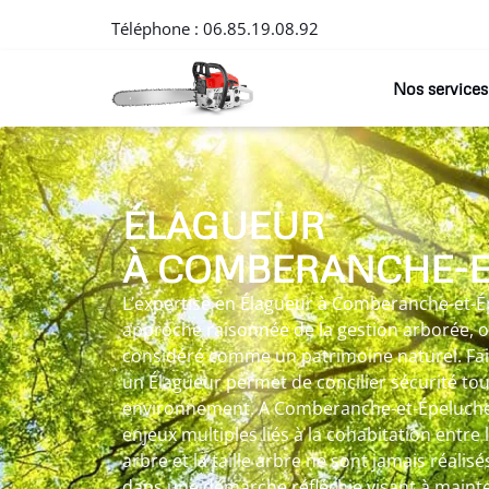
Téléphone :
06.85.19.08.92
Nos services
ÉLAGUEUR
À COMBERANCHE-E
L’expertise en Élagueur à Comberanche-et-Ép
approche raisonnée de la gestion arborée, 
considéré comme un patrimoine naturel. Fai
un Élagueur permet de concilier sécurité to
environnement. A Comberanche-et-Épeluche,
enjeux multiples liés à la cohabitation entre l
arbre et la taille arbre ne sont jamais réalis
dans une démarche réfléchie visant à mainten