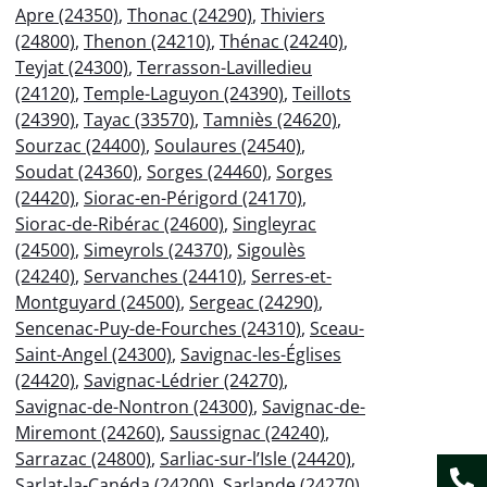
Apre (24350)
,
Thonac (24290)
,
Thiviers
(24800)
,
Thenon (24210)
,
Thénac (24240)
,
Teyjat (24300)
,
Terrasson-Lavilledieu
(24120)
,
Temple-Laguyon (24390)
,
Teillots
(24390)
,
Tayac (33570)
,
Tamniès (24620)
,
Sourzac (24400)
,
Soulaures (24540)
,
Soudat (24360)
,
Sorges (24460)
,
Sorges
(24420)
,
Siorac-en-Périgord (24170)
,
Siorac-de-Ribérac (24600)
,
Singleyrac
(24500)
,
Simeyrols (24370)
,
Sigoulès
(24240)
,
Servanches (24410)
,
Serres-et-
Montguyard (24500)
,
Sergeac (24290)
,
Sencenac-Puy-de-Fourches (24310)
,
Sceau-
Saint-Angel (24300)
,
Savignac-les-Églises
(24420)
,
Savignac-Lédrier (24270)
,
Savignac-de-Nontron (24300)
,
Savignac-de-
Miremont (24260)
,
Saussignac (24240)
,
Sarrazac (24800)
,
Sarliac-sur-l’Isle (24420)
,
Sarlat-la-Canéda (24200)
,
Sarlande (24270)
,