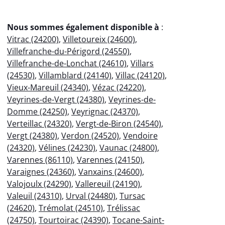
Nous sommes également disponible à
:
Vitrac (24200)
,
Villetoureix (24600)
,
Villefranche-du-Périgord (24550)
,
Villefranche-de-Lonchat (24610)
,
Villars
(24530)
,
Villamblard (24140)
,
Villac (24120)
,
Vieux-Mareuil (24340)
,
Vézac (24220)
,
Veyrines-de-Vergt (24380)
,
Veyrines-de-
Domme (24250)
,
Veyrignac (24370)
,
Verteillac (24320)
,
Vergt-de-Biron (24540)
,
Vergt (24380)
,
Verdon (24520)
,
Vendoire
(24320)
,
Vélines (24230)
,
Vaunac (24800)
,
Varennes (86110)
,
Varennes (24150)
,
Varaignes (24360)
,
Vanxains (24600)
,
Valojoulx (24290)
,
Vallereuil (24190)
,
Valeuil (24310)
,
Urval (24480)
,
Tursac
(24620)
,
Trémolat (24510)
,
Trélissac
(24750)
,
Tourtoirac (24390)
,
Tocane-Saint-