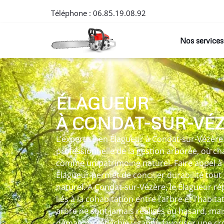
Téléphone :
06.85.19.08.92
Nos services
ÉLAGUEUR
À CONDAT-SUR-VÉ
L’expertise en Élagueur à Condat-sur-Vézère
professionnelle de la gestion arborée, où c
comme un patrimoine naturel. Faire appel à
Élagueur permet de concilier durabilité tout 
naturel. A Condat-sur-Vézère, le Élagueur r
liés à la cohabitation entre l’arbre et l’habitat
arbre ne sont jamais réalisés au hasard, ma
démarche réfléchie visant à favoriser une c