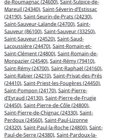
de-Roumagnac (24600)
,
Saint-Sulpice-de-
Mareuil (24340)
,
Saint-Séverin-d’Estissac
(24190)
,
Saint-Seurin-de-Prats (24230)
,
Saint-Sauveur-Lalande (24700)
,
Saint-
Sauveur (86100)
,
Saint-Sauveur (33250)
,
Saint-Sauveur (24520)
,
Saint-Saud-
Lacoussière (24470)
,
Saint-Romain-et-
Saint-Clément (24800)
,
Saint-Romain-de-
Monpazier (24540)
,
Saint-Rémy (79410)
,
Saint-Rémy (24700)
,
Saint-Raphaël (24160)
,
Saint-Rabier (24210)
,
Saint-Privat-des-Prés
(24410)
,
Saint-Priest-les-Fougères (24450)
,
Saint-Pompon (24170)
,
Saint-Pierre-
d’Eyraud (24130)
,
Saint-Pierre-de-Frugie
(24450)
,
Saint-Pierre-de-Côle (24800)
,
Saint-Pierre-de-Chignac (24330)
,
Saint-
Perdoux (24560)
,
Saint-Paul-Lizonne
(24320)
,
Saint-Paul-la-Roche (24800)
,
Saint-
Paul-de-Serre (24380)
,
Saint-Pardoux-la-