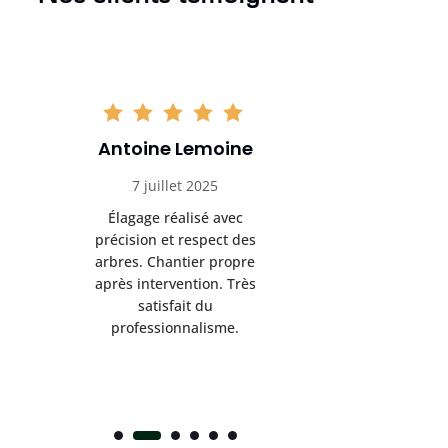
Antoine Lemoine
Pasc
7 juillet 2025
22 
Élagage réalisé avec
Interven
précision et respect des
efficace
arbres. Chantier propre
devenu da
après intervention. Très
sérieux
satisfait du
conseils
professionnalisme.
san