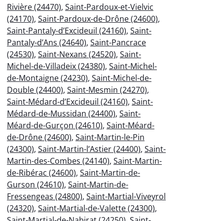
Rivière (24470)
,
Saint-Pardoux-et-Vielvic
(24170)
,
Saint-Pardoux-de-Drône (24600)
,
Saint-Pantaly-d’Excideuil (24160)
,
Saint-
Pantaly-d’Ans (24640)
,
Saint-Pancrace
(24530)
,
Saint-Nexans (24520)
,
Saint-
Michel-de-Villadeix (24380)
,
Saint-Michel-
de-Montaigne (24230)
,
Saint-Michel-de-
Double (24400)
,
Saint-Mesmin (24270)
,
Saint-Médard-d’Excideuil (24160)
,
Saint-
Médard-de-Mussidan (24400)
,
Saint-
Méard-de-Gurçon (24610)
,
Saint-Méard-
de-Drône (24600)
,
Saint-Martin-le-Pin
(24300)
,
Saint-Martin-l’Astier (24400)
,
Saint-
Martin-des-Combes (24140)
,
Saint-Martin-
de-Ribérac (24600)
,
Saint-Martin-de-
Gurson (24610)
,
Saint-Martin-de-
Fressengeas (24800)
,
Saint-Martial-Viveyrol
(24320)
,
Saint-Martial-de-Valette (24300)
,
Saint-Martial-de-Nabirat (24250)
,
Saint-