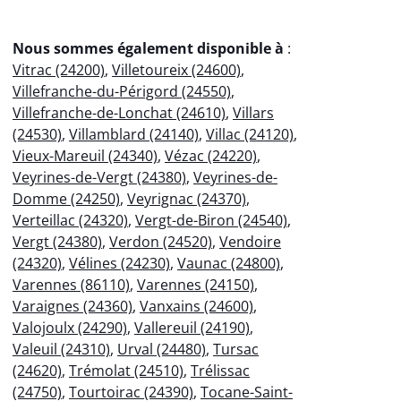
Nous sommes également disponible à
:
Vitrac (24200)
,
Villetoureix (24600)
,
Villefranche-du-Périgord (24550)
,
Villefranche-de-Lonchat (24610)
,
Villars
(24530)
,
Villamblard (24140)
,
Villac (24120)
,
Vieux-Mareuil (24340)
,
Vézac (24220)
,
Veyrines-de-Vergt (24380)
,
Veyrines-de-
Domme (24250)
,
Veyrignac (24370)
,
Verteillac (24320)
,
Vergt-de-Biron (24540)
,
Vergt (24380)
,
Verdon (24520)
,
Vendoire
(24320)
,
Vélines (24230)
,
Vaunac (24800)
,
Varennes (86110)
,
Varennes (24150)
,
Varaignes (24360)
,
Vanxains (24600)
,
Valojoulx (24290)
,
Vallereuil (24190)
,
Valeuil (24310)
,
Urval (24480)
,
Tursac
(24620)
,
Trémolat (24510)
,
Trélissac
(24750)
,
Tourtoirac (24390)
,
Tocane-Saint-