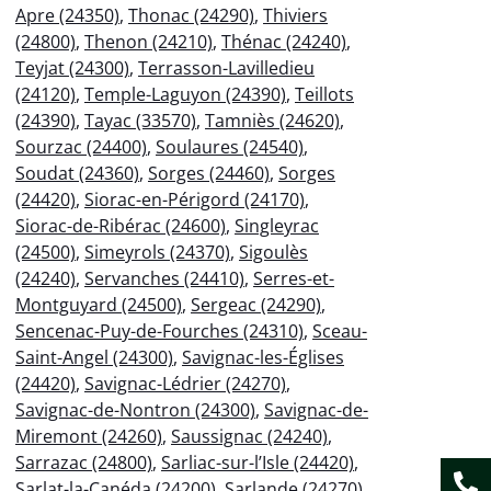
Apre (24350)
,
Thonac (24290)
,
Thiviers
(24800)
,
Thenon (24210)
,
Thénac (24240)
,
Teyjat (24300)
,
Terrasson-Lavilledieu
(24120)
,
Temple-Laguyon (24390)
,
Teillots
(24390)
,
Tayac (33570)
,
Tamniès (24620)
,
Sourzac (24400)
,
Soulaures (24540)
,
Soudat (24360)
,
Sorges (24460)
,
Sorges
(24420)
,
Siorac-en-Périgord (24170)
,
Siorac-de-Ribérac (24600)
,
Singleyrac
(24500)
,
Simeyrols (24370)
,
Sigoulès
(24240)
,
Servanches (24410)
,
Serres-et-
Montguyard (24500)
,
Sergeac (24290)
,
Sencenac-Puy-de-Fourches (24310)
,
Sceau-
Saint-Angel (24300)
,
Savignac-les-Églises
(24420)
,
Savignac-Lédrier (24270)
,
Savignac-de-Nontron (24300)
,
Savignac-de-
Miremont (24260)
,
Saussignac (24240)
,
Sarrazac (24800)
,
Sarliac-sur-l’Isle (24420)
,
Sarlat-la-Canéda (24200)
,
Sarlande (24270)
,