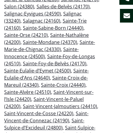
Salon (24380)
,
Salles-de-Belvès (24170)
,
Salignac-Eyvigues (24590)
,
Salignac
(33240)
,
Salagnac (24160)
,
Sainte-Trie
(24160)
,
Sainte-Sabine-Born (24440)
,
Sainte-Orse (24210)
,
Sainte-Nathalène
(24200)
,
Sainte-Mondane (24370)
,
Sainte-
Marie-de-Chignac (24330)
,
Sainte-
Innocence (24500)
,
Sainte-Foy-de-Longas
(24510)
,
Sainte-Foy-de-Belvès (24170)
,
Sainte-Eulalie-d’Eymet (24500)
,
Sainte-
Eulalie-d’Ans (24640)
,
Sainte-Croix-de-
Mareuil (24340)
,
Sainte-Croix (24440)
,
Sainte-Alvère (24510)
,
Saint-Vincent-sur-
l’Isle (24420)
,
Saint-Vincent-le-Paluel
(24200)
,
Saint-Vincent-Jalmoutiers (24410)
,
Saint-Vincent-de-Cosse (24220)
,
Saint-
Vincent-de-Connezac (24190)
,
Saint-
Sulpice-d’Excideuil (24800)
,
Saint-Sulpice-