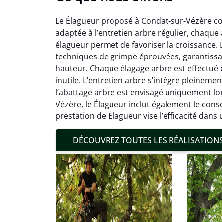
Le Élagueur proposé à Condat-sur-Vézère couv
adaptée à l’entretien arbre régulier, chaque 
élagueur permet de favoriser la croissance.
techniques de grimpe éprouvées, garantissa
hauteur. Chaque élagage arbre est effectué da
Mat
inutile. L’entretien arbre s’intègre pleinem
l’abattage arbre est envisagé uniquement lors
19
Vézère, le Élagueur inclut également le cons
Inter
prestation de Élagueur vise l’efficacité dans
pré
conditi
DÉCOUVREZ TOUTES LES RÉALISATION
résul
confor