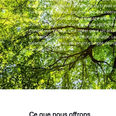
Élagueur s’appuie sur la maîtrise du travail
l’arboriste grimpeur, garantissant des interv
s’agisse d’entretien arbre, d’élagage arbre 
action est précédée d’une analyse approfondi
Condat-sur-Vézère, c’est opter pour un ac
permettant d’obtenir un résultat durable. Le 
valoriser les arbres, en tenant compte des spé
Condat-sur-Vézère.
Ce que nous offrons