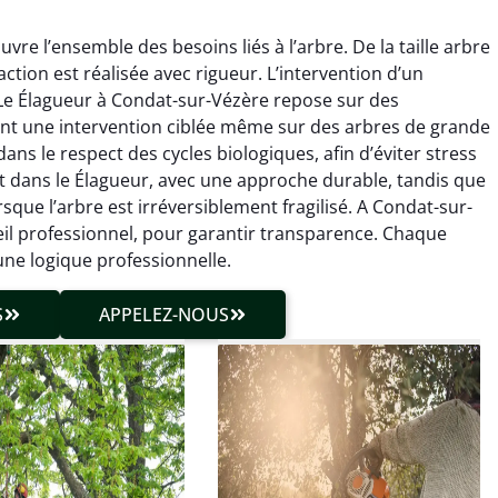
re l’ensemble des besoins liés à l’arbre. De la taille arbre
action est réalisée avec rigueur. L’intervention d’un
 Le Élagueur à Condat-sur-Vézère repose sur des
nt une intervention ciblée même sur des arbres de grande
ns le respect des cycles biologiques, afin d’éviter stress
hieu Roussel
Julien Caradec
ent dans le Élagueur, avec une approche durable, tandis que
que l’arbre est irréversible­ment fragilisé. A Condat-sur-
 décembre 2025
18 juin 2025
eil professionnel, pour garantir transparence. Chaque
vention propre et
Travail très soigné sur des
 une logique professionnelle.
cise malgré des
arbres difficiles d’accès.
ons compliquées. Le
Intervention sécurisée,
S
APPELEZ-NOUS
tat est exactement
propre et parfaitement
me à mes attentes.
maîtrisée. Résultat
impeccable.