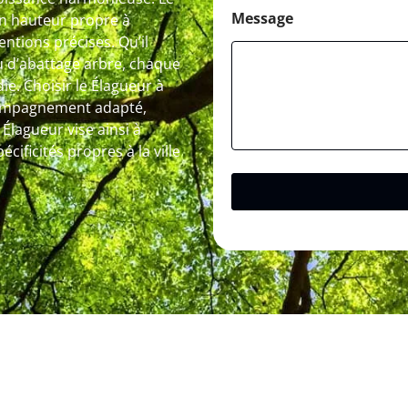
Message
 en hauteur propre à
entions précises. Qu’il
ou d’abattage arbre, chaque
e. Choisir le Élagueur à
compagnement adapté,
Élagueur vise ainsi à
cificités propres à la ville