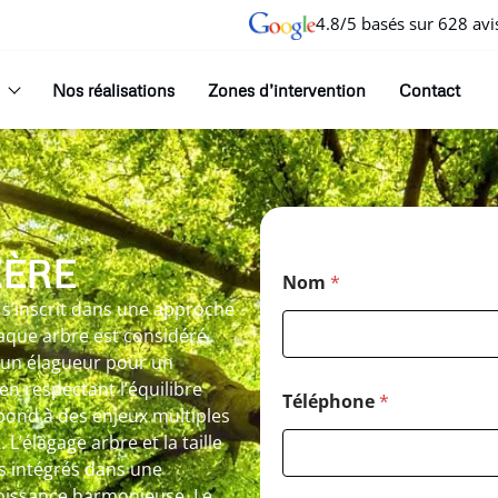
4.8/5 basés sur 628 avi
Nos réalisations
Zones d’intervention
Contact
ZÈRE
Nom
*
 s’inscrit dans une approche
haque arbre est considéré
 un élagueur pour un
en respectant l’équilibre
Téléphone
*
épond à des enjeux multiples
. L’élagage arbre et la taille
is intégrés dans une
roissance harmonieuse. Le