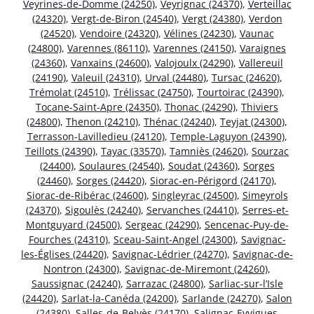
Veyrines-de-Domme (24250)
,
Veyrignac (24370)
,
Verteillac
(24320)
,
Vergt-de-Biron (24540)
,
Vergt (24380)
,
Verdon
(24520)
,
Vendoire (24320)
,
Vélines (24230)
,
Vaunac
(24800)
,
Varennes (86110)
,
Varennes (24150)
,
Varaignes
(24360)
,
Vanxains (24600)
,
Valojoulx (24290)
,
Vallereuil
(24190)
,
Valeuil (24310)
,
Urval (24480)
,
Tursac (24620)
,
Trémolat (24510)
,
Trélissac (24750)
,
Tourtoirac (24390)
,
Tocane-Saint-Apre (24350)
,
Thonac (24290)
,
Thiviers
(24800)
,
Thenon (24210)
,
Thénac (24240)
,
Teyjat (24300)
,
Terrasson-Lavilledieu (24120)
,
Temple-Laguyon (24390)
,
Teillots (24390)
,
Tayac (33570)
,
Tamniès (24620)
,
Sourzac
(24400)
,
Soulaures (24540)
,
Soudat (24360)
,
Sorges
(24460)
,
Sorges (24420)
,
Siorac-en-Périgord (24170)
,
Siorac-de-Ribérac (24600)
,
Singleyrac (24500)
,
Simeyrols
(24370)
,
Sigoulès (24240)
,
Servanches (24410)
,
Serres-et-
Montguyard (24500)
,
Sergeac (24290)
,
Sencenac-Puy-de-
Fourches (24310)
,
Sceau-Saint-Angel (24300)
,
Savignac-
les-Églises (24420)
,
Savignac-Lédrier (24270)
,
Savignac-de-
Nontron (24300)
,
Savignac-de-Miremont (24260)
,
Saussignac (24240)
,
Sarrazac (24800)
,
Sarliac-sur-l’Isle
(24420)
,
Sarlat-la-Canéda (24200)
,
Sarlande (24270)
,
Salon
(24380)
,
Salles-de-Belvès (24170)
,
Salignac-Eyvigues