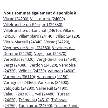
Nous sommes également disponible à
:
Vitrac (24200)
,
Villetoureix (24600)
,
Villefranche-du-Périgord (24550)
,
Villefranche-de-Lonchat (24610)
,
Villars
(24530)
,
Villamblard (24140)
,
Villac (24120)
,
Vieux-Mareuil (24340)
,
Vézac (24220)
,
Veyrines-de-Vergt (24380)
,
Veyrines-de-
Domme (24250)
,
Veyrignac (24370)
,
Verteillac (24320)
,
Vergt-de-Biron (24540)
,
Vergt (24380)
,
Verdon (24520)
,
Vendoire
(24320)
,
Vélines (24230)
,
Vaunac (24800)
,
Varennes (86110)
,
Varennes (24150)
,
Varaignes (24360)
,
Vanxains (24600)
,
Valojoulx (24290)
,
Vallereuil (24190)
,
Valeuil (24310)
,
Urval (24480)
,
Tursac
(24620)
,
Trémolat (24510)
,
Trélissac
(24750)
,
Tourtoirac (24390)
,
Tocane-Saint-