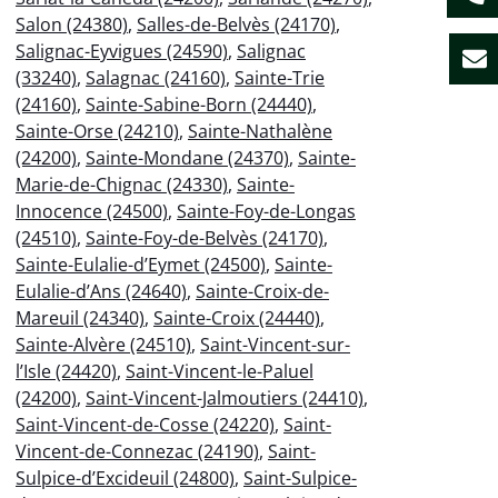
Salon (24380)
,
Salles-de-Belvès (24170)
,
Salignac-Eyvigues (24590)
,
Salignac
(33240)
,
Salagnac (24160)
,
Sainte-Trie
(24160)
,
Sainte-Sabine-Born (24440)
,
Sainte-Orse (24210)
,
Sainte-Nathalène
(24200)
,
Sainte-Mondane (24370)
,
Sainte-
Marie-de-Chignac (24330)
,
Sainte-
Innocence (24500)
,
Sainte-Foy-de-Longas
(24510)
,
Sainte-Foy-de-Belvès (24170)
,
Sainte-Eulalie-d’Eymet (24500)
,
Sainte-
Eulalie-d’Ans (24640)
,
Sainte-Croix-de-
Mareuil (24340)
,
Sainte-Croix (24440)
,
Sainte-Alvère (24510)
,
Saint-Vincent-sur-
l’Isle (24420)
,
Saint-Vincent-le-Paluel
(24200)
,
Saint-Vincent-Jalmoutiers (24410)
,
Saint-Vincent-de-Cosse (24220)
,
Saint-
Vincent-de-Connezac (24190)
,
Saint-
Sulpice-d’Excideuil (24800)
,
Saint-Sulpice-