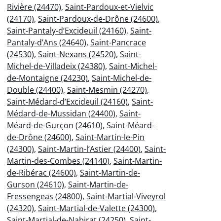
Rivière (24470)
,
Saint-Pardoux-et-Vielvic
(24170)
,
Saint-Pardoux-de-Drône (24600)
,
Saint-Pantaly-d’Excideuil (24160)
,
Saint-
Pantaly-d’Ans (24640)
,
Saint-Pancrace
(24530)
,
Saint-Nexans (24520)
,
Saint-
Michel-de-Villadeix (24380)
,
Saint-Michel-
de-Montaigne (24230)
,
Saint-Michel-de-
Double (24400)
,
Saint-Mesmin (24270)
,
Saint-Médard-d’Excideuil (24160)
,
Saint-
Médard-de-Mussidan (24400)
,
Saint-
Méard-de-Gurçon (24610)
,
Saint-Méard-
de-Drône (24600)
,
Saint-Martin-le-Pin
(24300)
,
Saint-Martin-l’Astier (24400)
,
Saint-
Martin-des-Combes (24140)
,
Saint-Martin-
de-Ribérac (24600)
,
Saint-Martin-de-
Gurson (24610)
,
Saint-Martin-de-
Fressengeas (24800)
,
Saint-Martial-Viveyrol
(24320)
,
Saint-Martial-de-Valette (24300)
,
Saint-Martial-de-Nabirat (24250)
,
Saint-