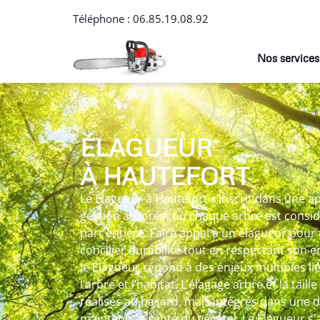
Téléphone :
06.85.19.08.92
Nos services
ÉLAGUEUR
À HAUTEFORT
Le Élagueur à Hautefort s’inscrit dans une 
gestion arborée, où chaque arbre est consi
part entière. Faire appel à un élagueur pou
concilier durabilité tout en respectant son 
le Élagueur répond à des enjeux multiples lié
l’arbre et l’habitat. L’élagage arbre et la tail
réalisés au hasard, mais intégrés dans une d
maintenir la santé du végétal. Le Élagueur s’