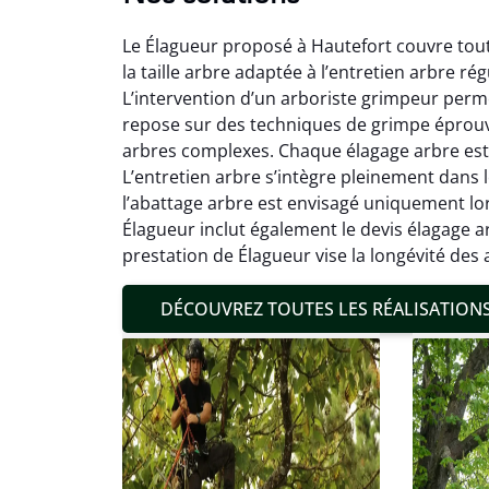
Le Élagueur proposé à Hautefort couvre toute
la taille arbre adaptée à l’entretien arbre ré
L’intervention d’un arboriste grimpeur perme
repose sur des techniques de grimpe éprouv
arbres complexes. Chaque élagage arbre est ef
Mat
L’entretien arbre s’intègre pleinement dans
l’abattage arbre est envisagé uniquement lorsq
19
Élagueur inclut également le devis élagage 
Inter
prestation de Élagueur vise la longévité des
pré
conditi
DÉCOUVREZ TOUTES LES RÉALISATION
résul
confor