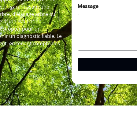
Message
peur, garantissant une
arbre, d’élagage arbre ou
e d’une évaluation
’est opter pour un
r un diagnostic fiable. Le
ment, en tenant compte des