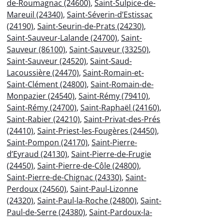
de-Roumagnac (24600)
,
Saint-Sulpice-de-
Mareuil (24340)
,
Saint-Séverin-d’Estissac
(24190)
,
Saint-Seurin-de-Prats (24230)
,
Saint-Sauveur-Lalande (24700)
,
Saint-
Sauveur (86100)
,
Saint-Sauveur (33250)
,
Saint-Sauveur (24520)
,
Saint-Saud-
Lacoussière (24470)
,
Saint-Romain-et-
Saint-Clément (24800)
,
Saint-Romain-de-
Monpazier (24540)
,
Saint-Rémy (79410)
,
Saint-Rémy (24700)
,
Saint-Raphaël (24160)
,
Saint-Rabier (24210)
,
Saint-Privat-des-Prés
(24410)
,
Saint-Priest-les-Fougères (24450)
,
Saint-Pompon (24170)
,
Saint-Pierre-
d’Eyraud (24130)
,
Saint-Pierre-de-Frugie
(24450)
,
Saint-Pierre-de-Côle (24800)
,
Saint-Pierre-de-Chignac (24330)
,
Saint-
Perdoux (24560)
,
Saint-Paul-Lizonne
(24320)
,
Saint-Paul-la-Roche (24800)
,
Saint-
Paul-de-Serre (24380)
,
Saint-Pardoux-la-