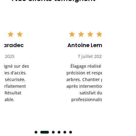
Antoine Lemoine
Pasc
7 juillet 2025
22 
Élagage réalisé avec
Interven
précision et respect des
efficace
arbres. Chantier propre
devenu da
après intervention. Très
sérieux
satisfait du
conseils
professionnalisme.
san