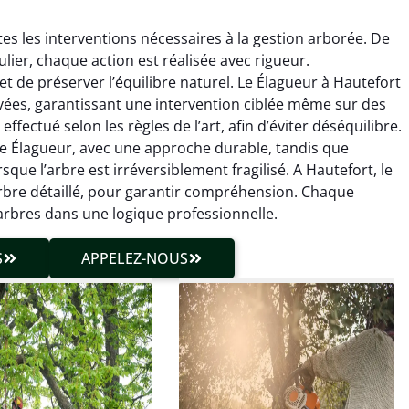
s les interventions nécessaires à la gestion arborée. De
gulier, chaque action est réalisée avec rigueur.
t de préserver l’équilibre naturel. Le Élagueur à Hautefort
ées, garantissant une intervention ciblée même sur des
fectué selon les règles de l’art, afin d’éviter déséquilibre.
hieu Roussel
Julien Caradec
 le Élagueur, avec une approche durable, tandis que
ue l’arbre est irréversible­ment fragilisé. A Hautefort, le
 décembre 2025
18 juin 2025
arbre détaillé, pour garantir compréhension. Chaque
vention propre et
Travail très soigné sur des
 arbres dans une logique professionnelle.
cise malgré des
arbres difficiles d’accès.
ons compliquées. Le
Intervention sécurisée,
S
APPELEZ-NOUS
tat est exactement
propre et parfaitement
me à mes attentes.
maîtrisée. Résultat
impeccable.