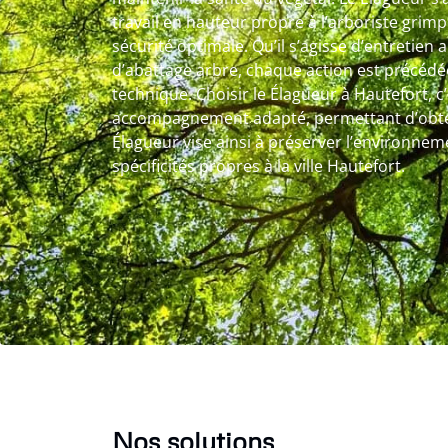
travail en hauteur propre à l’arboriste grim
sécurité optimale. Qu’il s’agisse d’entretien 
d’abattage arbre, chaque action est précédé
technique. Choisir le Élagueur à Hautefort, c
accompagnement adapté, permettant d’obteni
Élagueur vise ainsi à préserver l’environne
spécificités propres à la ville Hautefort.
Nos solutions