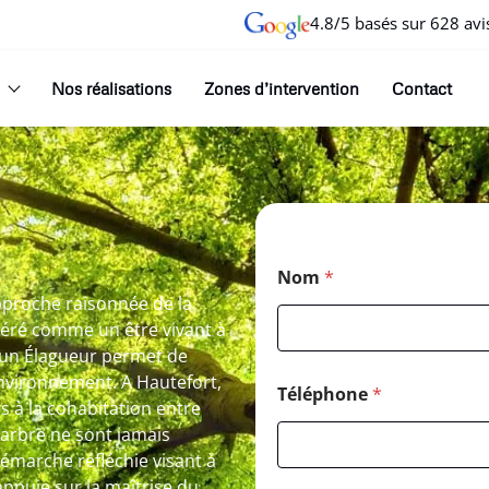
4.8/5 basés sur 628 avi
Nos réalisations
Zones d’intervention
Contact
Nom
*
approche raisonnée de la
déré comme un être vivant à
r un Élagueur permet de
environnement. A Hautefort,
Téléphone
*
s à la cohabitation entre
le arbre ne sont jamais
émarche réfléchie visant à
appuie sur la maîtrise du