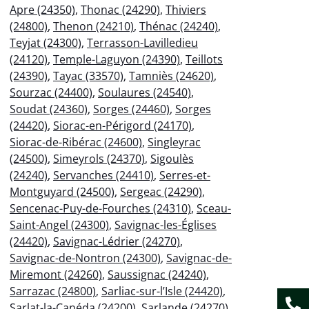
Apre (24350)
,
Thonac (24290)
,
Thiviers
(24800)
,
Thenon (24210)
,
Thénac (24240)
,
Teyjat (24300)
,
Terrasson-Lavilledieu
(24120)
,
Temple-Laguyon (24390)
,
Teillots
(24390)
,
Tayac (33570)
,
Tamniès (24620)
,
Sourzac (24400)
,
Soulaures (24540)
,
Soudat (24360)
,
Sorges (24460)
,
Sorges
(24420)
,
Siorac-en-Périgord (24170)
,
Siorac-de-Ribérac (24600)
,
Singleyrac
(24500)
,
Simeyrols (24370)
,
Sigoulès
(24240)
,
Servanches (24410)
,
Serres-et-
Montguyard (24500)
,
Sergeac (24290)
,
Sencenac-Puy-de-Fourches (24310)
,
Sceau-
Saint-Angel (24300)
,
Savignac-les-Églises
(24420)
,
Savignac-Lédrier (24270)
,
Savignac-de-Nontron (24300)
,
Savignac-de-
Miremont (24260)
,
Saussignac (24240)
,
Sarrazac (24800)
,
Sarliac-sur-l’Isle (24420)
,
Sarlat-la-Canéda (24200)
,
Sarlande (24270)
,