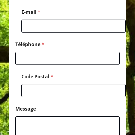
l
*
E-mail
*
E
-
m
a
i
l
Téléphone
*
Code Postal
*
Message