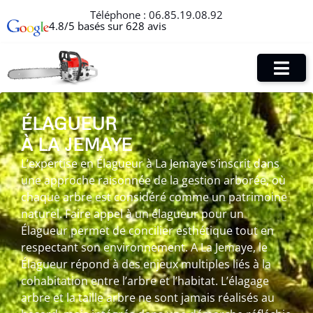
Téléphone :
06.85.19.08.92
4.8/5 basés sur 628 avis
ÉLAGUEUR
À LA JEMAYE
L’expertise en Élagueur à La Jemaye s’inscrit dans
une approche raisonnée de la gestion arborée, où
chaque arbre est considéré comme un patrimoine
naturel. Faire appel à un élagueur pour un
Élagueur permet de concilier esthétique tout en
respectant son environnement. A La Jemaye, le
Élagueur répond à des enjeux multiples liés à la
cohabitation entre l’arbre et l’habitat. L’élagage
arbre et la taille arbre ne sont jamais réalisés au