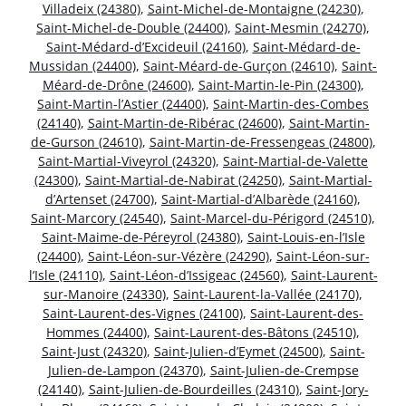
Villadeix (24380)
,
Saint-Michel-de-Montaigne (24230)
,
Saint-Michel-de-Double (24400)
,
Saint-Mesmin (24270)
,
Saint-Médard-d’Excideuil (24160)
,
Saint-Médard-de-
Mussidan (24400)
,
Saint-Méard-de-Gurçon (24610)
,
Saint-
Méard-de-Drône (24600)
,
Saint-Martin-le-Pin (24300)
,
Saint-Martin-l’Astier (24400)
,
Saint-Martin-des-Combes
(24140)
,
Saint-Martin-de-Ribérac (24600)
,
Saint-Martin-
de-Gurson (24610)
,
Saint-Martin-de-Fressengeas (24800)
,
Saint-Martial-Viveyrol (24320)
,
Saint-Martial-de-Valette
(24300)
,
Saint-Martial-de-Nabirat (24250)
,
Saint-Martial-
d’Artenset (24700)
,
Saint-Martial-d’Albarède (24160)
,
Saint-Marcory (24540)
,
Saint-Marcel-du-Périgord (24510)
,
Saint-Maime-de-Péreyrol (24380)
,
Saint-Louis-en-l’Isle
(24400)
,
Saint-Léon-sur-Vézère (24290)
,
Saint-Léon-sur-
l’Isle (24110)
,
Saint-Léon-d’Issigeac (24560)
,
Saint-Laurent-
sur-Manoire (24330)
,
Saint-Laurent-la-Vallée (24170)
,
Saint-Laurent-des-Vignes (24100)
,
Saint-Laurent-des-
Hommes (24400)
,
Saint-Laurent-des-Bâtons (24510)
,
Saint-Just (24320)
,
Saint-Julien-d’Eymet (24500)
,
Saint-
Julien-de-Lampon (24370)
,
Saint-Julien-de-Crempse
(24140)
,
Saint-Julien-de-Bourdeilles (24310)
,
Saint-Jory-