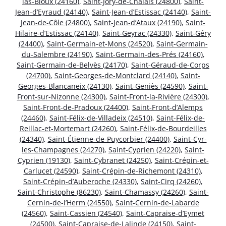
las-Bloux (24160)
,
Saint-Jory-de-Chalais (24800)
,
Saint-
Jean-d’Eyraud (24140)
,
Saint-Jean-d’Estissac (24140)
,
Saint-
Jean-de-Côle (24800)
,
Saint-Jean-d’Ataux (24190)
,
Saint-
Hilaire-d’Estissac (24140)
,
Saint-Geyrac (24330)
,
Saint-Géry
(24400)
,
Saint-Germain-et-Mons (24520)
,
Saint-Germain-
du-Salembre (24190)
,
Saint-Germain-des-Prés (24160)
,
Saint-Germain-de-Belvès (24170)
,
Saint-Géraud-de-Corps
(24700)
,
Saint-Georges-de-Montclard (24140)
,
Saint-
Georges-Blancaneix (24130)
,
Saint-Geniès (24590)
,
Saint-
Front-sur-Nizonne (24300)
,
Saint-Front-la-Rivière (24300)
,
Saint-Front-de-Pradoux (24400)
,
Saint-Front-d’Alemps
(24460)
,
Saint-Félix-de-Villadeix (24510)
,
Saint-Félix-de-
Reillac-et-Mortemart (24260)
,
Saint-Félix-de-Bourdeilles
(24340)
,
Saint-Étienne-de-Puycorbier (24400)
,
Saint-Cyr-
les-Champagnes (24270)
,
Saint-Cyprien (24220)
,
Saint-
Cyprien (19130)
,
Saint-Cybranet (24250)
,
Saint-Crépin-et-
Carlucet (24590)
,
Saint-Crépin-de-Richemont (24310)
,
Saint-Crépin-d’Auberoche (24330)
,
Saint-Cirq (24260)
,
Saint-Christophe (86230)
,
Saint-Chamassy (24260)
,
Saint-
Cernin-de-l’Herm (24550)
,
Saint-Cernin-de-Labarde
(24560)
,
Saint-Cassien (24540)
,
Saint-Capraise-d’Eymet
(24500)
,
Saint-Capraise-de-Lalinde (24150)
,
Saint-