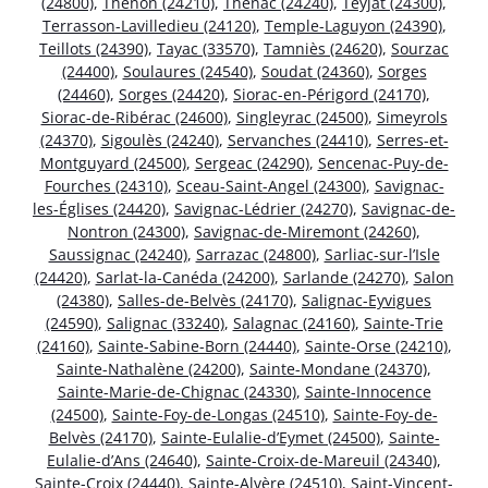
(24800)
,
Thenon (24210)
,
Thénac (24240)
,
Teyjat (24300)
,
Terrasson-Lavilledieu (24120)
,
Temple-Laguyon (24390)
,
Teillots (24390)
,
Tayac (33570)
,
Tamniès (24620)
,
Sourzac
(24400)
,
Soulaures (24540)
,
Soudat (24360)
,
Sorges
(24460)
,
Sorges (24420)
,
Siorac-en-Périgord (24170)
,
Siorac-de-Ribérac (24600)
,
Singleyrac (24500)
,
Simeyrols
(24370)
,
Sigoulès (24240)
,
Servanches (24410)
,
Serres-et-
Montguyard (24500)
,
Sergeac (24290)
,
Sencenac-Puy-de-
Fourches (24310)
,
Sceau-Saint-Angel (24300)
,
Savignac-
les-Églises (24420)
,
Savignac-Lédrier (24270)
,
Savignac-de-
Nontron (24300)
,
Savignac-de-Miremont (24260)
,
Saussignac (24240)
,
Sarrazac (24800)
,
Sarliac-sur-l’Isle
(24420)
,
Sarlat-la-Canéda (24200)
,
Sarlande (24270)
,
Salon
(24380)
,
Salles-de-Belvès (24170)
,
Salignac-Eyvigues
(24590)
,
Salignac (33240)
,
Salagnac (24160)
,
Sainte-Trie
(24160)
,
Sainte-Sabine-Born (24440)
,
Sainte-Orse (24210)
,
Sainte-Nathalène (24200)
,
Sainte-Mondane (24370)
,
Sainte-Marie-de-Chignac (24330)
,
Sainte-Innocence
(24500)
,
Sainte-Foy-de-Longas (24510)
,
Sainte-Foy-de-
Belvès (24170)
,
Sainte-Eulalie-d’Eymet (24500)
,
Sainte-
Eulalie-d’Ans (24640)
,
Sainte-Croix-de-Mareuil (24340)
,
Sainte-Croix (24440)
,
Sainte-Alvère (24510)
,
Saint-Vincent-