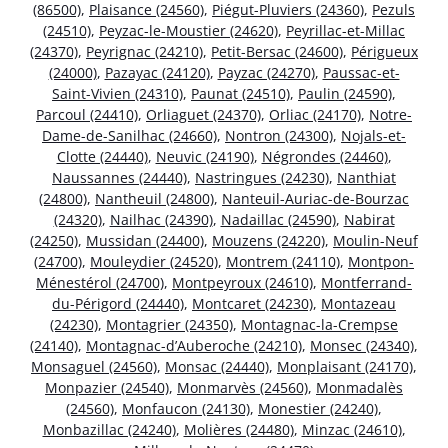
(86500)
,
Plaisance (24560)
,
Piégut-Pluviers (24360)
,
Pezuls
(24510)
,
Peyzac-le-Moustier (24620)
,
Peyrillac-et-Millac
(24370)
,
Peyrignac (24210)
,
Petit-Bersac (24600)
,
Périgueux
(24000)
,
Pazayac (24120)
,
Payzac (24270)
,
Paussac-et-
Saint-Vivien (24310)
,
Paunat (24510)
,
Paulin (24590)
,
Parcoul (24410)
,
Orliaguet (24370)
,
Orliac (24170)
,
Notre-
Dame-de-Sanilhac (24660)
,
Nontron (24300)
,
Nojals-et-
Clotte (24440)
,
Neuvic (24190)
,
Négrondes (24460)
,
Naussannes (24440)
,
Nastringues (24230)
,
Nanthiat
(24800)
,
Nantheuil (24800)
,
Nanteuil-Auriac-de-Bourzac
(24320)
,
Nailhac (24390)
,
Nadaillac (24590)
,
Nabirat
(24250)
,
Mussidan (24400)
,
Mouzens (24220)
,
Moulin-Neuf
(24700)
,
Mouleydier (24520)
,
Montrem (24110)
,
Montpon-
Ménestérol (24700)
,
Montpeyroux (24610)
,
Montferrand-
du-Périgord (24440)
,
Montcaret (24230)
,
Montazeau
(24230)
,
Montagrier (24350)
,
Montagnac-la-Crempse
(24140)
,
Montagnac-d’Auberoche (24210)
,
Monsec (24340)
,
Monsaguel (24560)
,
Monsac (24440)
,
Monplaisant (24170)
,
Monpazier (24540)
,
Monmarvès (24560)
,
Monmadalès
(24560)
,
Monfaucon (24130)
,
Monestier (24240)
,
Monbazillac (24240)
,
Molières (24480)
,
Minzac (24610)
,