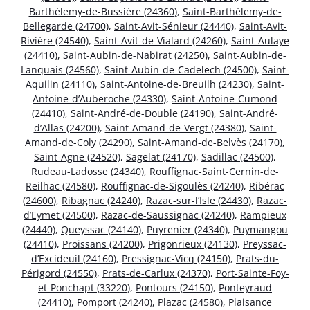
Barthélemy-de-Bussière (24360)
,
Saint-Barthélemy-de-
Bellegarde (24700)
,
Saint-Avit-Sénieur (24440)
,
Saint-Avit-
Rivière (24540)
,
Saint-Avit-de-Vialard (24260)
,
Saint-Aulaye
(24410)
,
Saint-Aubin-de-Nabirat (24250)
,
Saint-Aubin-de-
Lanquais (24560)
,
Saint-Aubin-de-Cadelech (24500)
,
Saint-
Aquilin (24110)
,
Saint-Antoine-de-Breuilh (24230)
,
Saint-
Antoine-d’Auberoche (24330)
,
Saint-Antoine-Cumond
(24410)
,
Saint-André-de-Double (24190)
,
Saint-André-
d’Allas (24200)
,
Saint-Amand-de-Vergt (24380)
,
Saint-
Amand-de-Coly (24290)
,
Saint-Amand-de-Belvès (24170)
,
Saint-Agne (24520)
,
Sagelat (24170)
,
Sadillac (24500)
,
Rudeau-Ladosse (24340)
,
Rouffignac-Saint-Cernin-de-
Reilhac (24580)
,
Rouffignac-de-Sigoulès (24240)
,
Ribérac
(24600)
,
Ribagnac (24240)
,
Razac-sur-l’Isle (24430)
,
Razac-
d’Eymet (24500)
,
Razac-de-Saussignac (24240)
,
Rampieux
(24440)
,
Queyssac (24140)
,
Puyrenier (24340)
,
Puymangou
(24410)
,
Proissans (24200)
,
Prigonrieux (24130)
,
Preyssac-
d’Excideuil (24160)
,
Pressignac-Vicq (24150)
,
Prats-du-
Périgord (24550)
,
Prats-de-Carlux (24370)
,
Port-Sainte-Foy-
et-Ponchapt (33220)
,
Pontours (24150)
,
Ponteyraud
(24410)
,
Pomport (24240)
,
Plazac (24580)
,
Plaisance