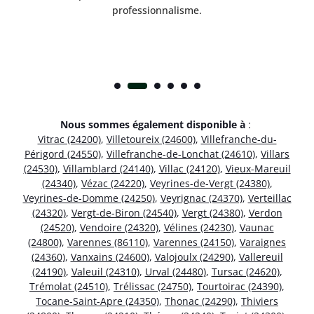
.
professionnalisme.
Nous sommes également disponible à
:
Vitrac (24200)
,
Villetoureix (24600)
,
Villefranche-du-
Périgord (24550)
,
Villefranche-de-Lonchat (24610)
,
Villars
(24530)
,
Villamblard (24140)
,
Villac (24120)
,
Vieux-Mareuil
(24340)
,
Vézac (24220)
,
Veyrines-de-Vergt (24380)
,
Veyrines-de-Domme (24250)
,
Veyrignac (24370)
,
Verteillac
(24320)
,
Vergt-de-Biron (24540)
,
Vergt (24380)
,
Verdon
(24520)
,
Vendoire (24320)
,
Vélines (24230)
,
Vaunac
(24800)
,
Varennes (86110)
,
Varennes (24150)
,
Varaignes
(24360)
,
Vanxains (24600)
,
Valojoulx (24290)
,
Vallereuil
(24190)
,
Valeuil (24310)
,
Urval (24480)
,
Tursac (24620)
,
Trémolat (24510)
,
Trélissac (24750)
,
Tourtoirac (24390)
,
Tocane-Saint-Apre (24350)
,
Thonac (24290)
,
Thiviers