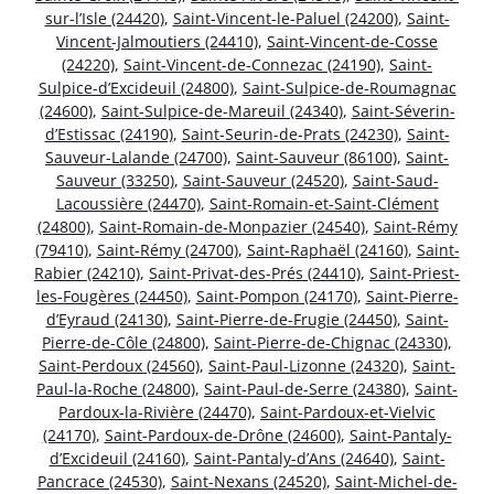
sur-l’Isle (24420)
,
Saint-Vincent-le-Paluel (24200)
,
Saint-
Vincent-Jalmoutiers (24410)
,
Saint-Vincent-de-Cosse
(24220)
,
Saint-Vincent-de-Connezac (24190)
,
Saint-
Sulpice-d’Excideuil (24800)
,
Saint-Sulpice-de-Roumagnac
(24600)
,
Saint-Sulpice-de-Mareuil (24340)
,
Saint-Séverin-
d’Estissac (24190)
,
Saint-Seurin-de-Prats (24230)
,
Saint-
Sauveur-Lalande (24700)
,
Saint-Sauveur (86100)
,
Saint-
Sauveur (33250)
,
Saint-Sauveur (24520)
,
Saint-Saud-
Lacoussière (24470)
,
Saint-Romain-et-Saint-Clément
(24800)
,
Saint-Romain-de-Monpazier (24540)
,
Saint-Rémy
(79410)
,
Saint-Rémy (24700)
,
Saint-Raphaël (24160)
,
Saint-
Rabier (24210)
,
Saint-Privat-des-Prés (24410)
,
Saint-Priest-
les-Fougères (24450)
,
Saint-Pompon (24170)
,
Saint-Pierre-
d’Eyraud (24130)
,
Saint-Pierre-de-Frugie (24450)
,
Saint-
Pierre-de-Côle (24800)
,
Saint-Pierre-de-Chignac (24330)
,
Saint-Perdoux (24560)
,
Saint-Paul-Lizonne (24320)
,
Saint-
Paul-la-Roche (24800)
,
Saint-Paul-de-Serre (24380)
,
Saint-
Pardoux-la-Rivière (24470)
,
Saint-Pardoux-et-Vielvic
(24170)
,
Saint-Pardoux-de-Drône (24600)
,
Saint-Pantaly-
d’Excideuil (24160)
,
Saint-Pantaly-d’Ans (24640)
,
Saint-
Pancrace (24530)
,
Saint-Nexans (24520)
,
Saint-Michel-de-