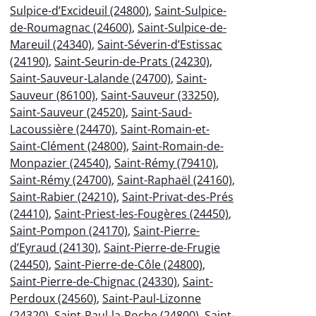
Sulpice-d’Excideuil (24800)
,
Saint-Sulpice-
de-Roumagnac (24600)
,
Saint-Sulpice-de-
Mareuil (24340)
,
Saint-Séverin-d’Estissac
(24190)
,
Saint-Seurin-de-Prats (24230)
,
Saint-Sauveur-Lalande (24700)
,
Saint-
Sauveur (86100)
,
Saint-Sauveur (33250)
,
Saint-Sauveur (24520)
,
Saint-Saud-
Lacoussière (24470)
,
Saint-Romain-et-
Saint-Clément (24800)
,
Saint-Romain-de-
Monpazier (24540)
,
Saint-Rémy (79410)
,
Saint-Rémy (24700)
,
Saint-Raphaël (24160)
,
Saint-Rabier (24210)
,
Saint-Privat-des-Prés
(24410)
,
Saint-Priest-les-Fougères (24450)
,
Saint-Pompon (24170)
,
Saint-Pierre-
d’Eyraud (24130)
,
Saint-Pierre-de-Frugie
(24450)
,
Saint-Pierre-de-Côle (24800)
,
Saint-Pierre-de-Chignac (24330)
,
Saint-
Perdoux (24560)
,
Saint-Paul-Lizonne
(24320)
,
Saint-Paul-la-Roche (24800)
,
Saint-