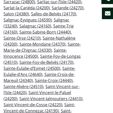
Sarrazac (24800)
,
Sarliac-sur-l’Isle (24420)
,
Sarlat-la-Canéda (24200)
,
Sarlande (24270)
,
Salon (24380)
,
Salles-de-Belvès (24170)
,
Salignac-Eyvigues (24590)
,
Salignac
(33240)
,
Salagnac (24160)
,
Sainte-Trie
(24160)
,
Sainte-Sabine-Born (24440)
,
Sainte-Orse (24210)
,
Sainte-Nathalène
(24200)
,
Sainte-Mondane (24370)
,
Sainte-
Marie-de-Chignac (24330)
,
Sainte-
Innocence (24500)
,
Sainte-Foy-de-Longas
(24510)
,
Sainte-Foy-de-Belvès (24170)
,
Sainte-Eulalie-d’Eymet (24500)
,
Sainte-
Eulalie-d’Ans (24640)
,
Sainte-Croix-de-
Mareuil (24340)
,
Sainte-Croix (24440)
,
Sainte-Alvère (24510)
,
Saint-Vincent-sur-
l’Isle (24420)
,
Saint-Vincent-le-Paluel
(24200)
,
Saint-Vincent-Jalmoutiers (24410)
,
Saint-Vincent-de-Cosse (24220)
,
Saint-
Vincent-de-Connezac (24190)
,
Saint-