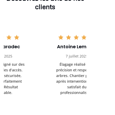
clients
Antoine Lemoine
Pasc
7 juillet 2025
22 
Élagage réalisé avec
Interven
précision et respect des
efficace
arbres. Chantier propre
devenu da
après intervention. Très
sérieux
satisfait du
conseils
professionnalisme.
san