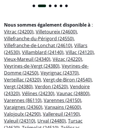
Nous sommes également disponible à
:
Vitrac (24200)
,
Villetoureix (24600)
,
Villefranche-du-Périgord (24550)
,
Villefranche-de-Lonchat (24610)
,
Villars
(24530)
,
Villamblard (24140)
,
Villac (24120)
,
Vieux-Mareuil (24340)
,
Vézac (24220)
,
Veyrines-de-Vergt (24380)
,
Veyrines-de-
Domme (24250)
,
Veyrignac (24370)
,
Verteillac (24320)
,
Vergt-de-Biron (24540)
,
Vergt (24380)
,
Verdon (24520)
,
Vendoire
(24320)
,
Vélines (24230)
,
Vaunac (24800)
,
Varennes (86110)
,
Varennes (24150)
,
Varaignes (24360)
,
Vanxains (24600)
,
Valojoulx (24290)
,
Vallereuil (24190)
,
Valeuil (24310)
,
Urval (24480)
,
Tursac
(24620)
,
Trémolat (24510)
,
Trélissac