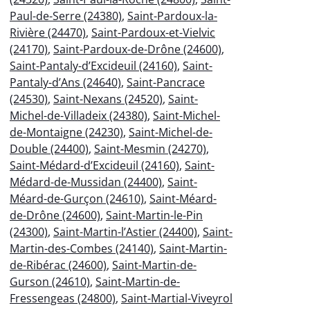
Paul-de-Serre (24380)
,
Saint-Pardoux-la-
Rivière (24470)
,
Saint-Pardoux-et-Vielvic
(24170)
,
Saint-Pardoux-de-Drône (24600)
,
Saint-Pantaly-d’Excideuil (24160)
,
Saint-
Pantaly-d’Ans (24640)
,
Saint-Pancrace
(24530)
,
Saint-Nexans (24520)
,
Saint-
Michel-de-Villadeix (24380)
,
Saint-Michel-
de-Montaigne (24230)
,
Saint-Michel-de-
Double (24400)
,
Saint-Mesmin (24270)
,
Saint-Médard-d’Excideuil (24160)
,
Saint-
Médard-de-Mussidan (24400)
,
Saint-
Méard-de-Gurçon (24610)
,
Saint-Méard-
de-Drône (24600)
,
Saint-Martin-le-Pin
(24300)
,
Saint-Martin-l’Astier (24400)
,
Saint-
Martin-des-Combes (24140)
,
Saint-Martin-
de-Ribérac (24600)
,
Saint-Martin-de-
Gurson (24610)
,
Saint-Martin-de-
Fressengeas (24800)
,
Saint-Martial-Viveyrol