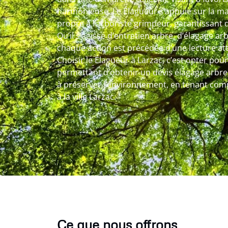
harmonieuse. Le Élagueur s’appuie sur la maî
propre à l’arboriste grimpeur, garantissant 
Qu’il s’agisse d’entretien arbre, d’élagage ar
chaque action est précédée d’une lecture att
Choisir le Élagueur à Larzac, c’est opter pou
permettant d’obtenir un devis élagage arbre c
à préserver l’environnement, en tenant comp
à la ville Larzac.
Ce que nous offrons