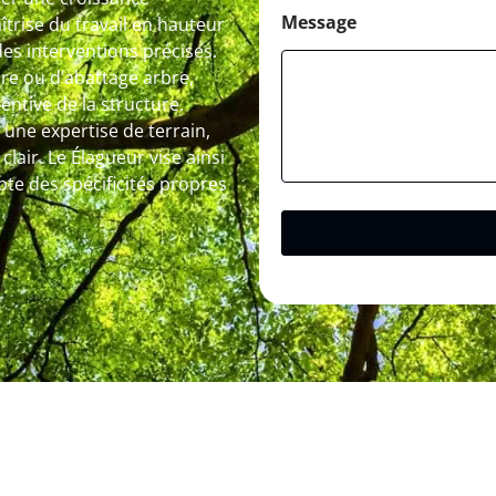
Message
trise du travail en hauteur
des interventions précises.
bre ou d’abattage arbre,
entive de la structure.
r une expertise de terrain,
lair. Le Élagueur vise ainsi
te des spécificités propres