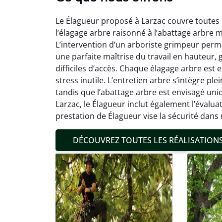
Le Élagueur proposé à Larzac couvre toutes l
l’élagage arbre raisonné à l’abattage arbre m
L’intervention d’un arboriste grimpeur perme
une parfaite maîtrise du travail en hauteur
difficiles d’accès. Chaque élagage arbre est e
stress inutile. L’entretien arbre s’intègre p
Mat
tandis que l’abattage arbre est envisagé uniq
Larzac, le Élagueur inclut également l’évalu
19
prestation de Élagueur vise la sécurité dans
Inter
pré
DÉCOUVREZ TOUTES LES RÉALISATION
conditi
résul
confor