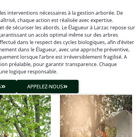
es interventions nécessaires à la gestion arborée. De
aîtrisé, chaque action est réalisée avec expertise.
t de sécuriser les abords. Le Élagueur à Larzac repose sur
, garantissant un accès optimal même sur des arbres
ffectué dans le respect des cycles biologiques, afin d’éviter
leinement dans le Élagueur, avec une approche préventive,
hieu Roussel
Julien Caradec
uement lorsque l’arbre est irréversible­ment fragilisé. A
ation préalable, pour garantir transparence. Chaque
 décembre 2025
18 juin 2025
 une logique responsable.
vention propre et
Travail très soigné sur des
cise malgré des
arbres difficiles d’accès.
S
APPELEZ-NOUS
ons compliquées. Le
Intervention sécurisée,
tat est exactement
propre et parfaitement
me à mes attentes.
maîtrisée. Résultat
impeccable.