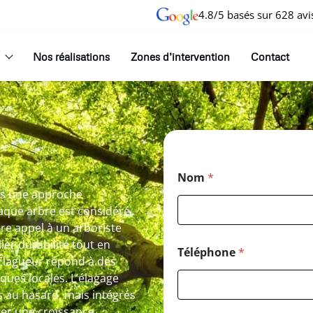
4.8/5 basés sur 628 avi
Nos réalisations
Zones d’intervention
Contact
Nom
*
ans une approche
haque arbre est considéré
re appel à un arboriste
er durabilité tout en
Téléphone
*
 Élagueur répond à des
iques locales. L’élagage
és au hasard, mais intégrés
ser une croissance