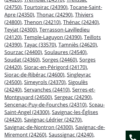
(24750)
,
Tourtoirac (24390)
,
Tocane-Saint-
Apre (24350)
,
Thonac (24290)
,
Thiviers
(24800)
,
Thenon (24210)
,
Thénac (24240)
,
Teyjat (24300)
,
Terrasson-Lavilledieu
(24120)
,
Temple-Laguyon (24390)
,
Teillots
(24390)
,
Tayac (33570)
,
Tamniès (24620)
,
Sourzac (24400)
,
Soulaures (24540)
,
Soudat (24360)
,
Sorges (24460)
,
Sorges
(24420)
,
Siorac-en-Périgord (24170)
,
Siorac-de-Ribérac (24600)
,
Singleyrac
(24500)
,
Simeyrols (24370)
,
Sigoulès
(24240)
,
Servanches (24410)
,
Serres-et-
Montguyard (24500)
,
Sergeac (24290)
,
Sencenac-Puy-de-Fourches (24310)
,
Sceau-
Saint-Angel (24300)
,
Savignac-les-Églises
(24420)
,
Savignac-Lédrier (24270)
,
Savignac-de-Nontron (24300)
,
Savignac-de-
Miremont (24260)
,
Saussignac (24240)
,