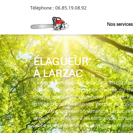
Téléphone :
06.85.19.08.92
Nos services
ÉLAGUEUR
À LARZAC
L’expertise en Élagueur à Larzac s’inscrit d
professionnelle de la gestion arborée, où c
comme un élément essentiel du paysage. Fai
grimpeur pour un Élagueur permet de concili
respectant son environnement. A Larzac, le
enjeux multiples liés à les contraintes climat
arbre et la taille arbre ne sont jamais réalis
dans une démarche réfléchie visant à favori