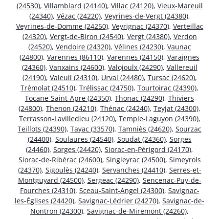
(24530)
,
Villamblard (24140)
,
Villac (24120)
,
Vieux-Mareuil
(24340)
,
Vézac (24220)
,
Veyrines-de-Vergt (24380)
,
Veyrines-de-Domme (24250)
,
Veyrignac (24370)
,
Verteillac
(24320)
,
Vergt-de-Biron (24540)
,
Vergt (24380)
,
Verdon
(24520)
,
Vendoire (24320)
,
Vélines (24230)
,
Vaunac
(24800)
,
Varennes (86110)
,
Varennes (24150)
,
Varaignes
(24360)
,
Vanxains (24600)
,
Valojoulx (24290)
,
Vallereuil
(24190)
,
Valeuil (24310)
,
Urval (24480)
,
Tursac (24620)
,
Trémolat (24510)
,
Trélissac (24750)
,
Tourtoirac (24390)
,
Tocane-Saint-Apre (24350)
,
Thonac (24290)
,
Thiviers
(24800)
,
Thenon (24210)
,
Thénac (24240)
,
Teyjat (24300)
,
Terrasson-Lavilledieu (24120)
,
Temple-Laguyon (24390)
,
Teillots (24390)
,
Tayac (33570)
,
Tamniès (24620)
,
Sourzac
(24400)
,
Soulaures (24540)
,
Soudat (24360)
,
Sorges
(24460)
,
Sorges (24420)
,
Siorac-en-Périgord (24170)
,
Siorac-de-Ribérac (24600)
,
Singleyrac (24500)
,
Simeyrols
(24370)
,
Sigoulès (24240)
,
Servanches (24410)
,
Serres-et-
Montguyard (24500)
,
Sergeac (24290)
,
Sencenac-Puy-de-
Fourches (24310)
,
Sceau-Saint-Angel (24300)
,
Savignac-
les-Églises (24420)
,
Savignac-Lédrier (24270)
,
Savignac-de-
Nontron (24300)
,
Savignac-de-Miremont (24260)
,