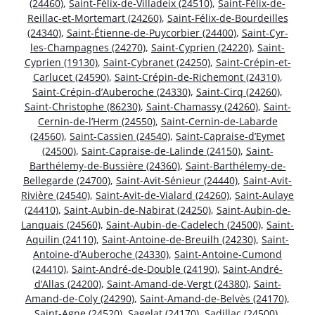
(24460)
,
Saint-Félix-de-Villadeix (24510)
,
Saint-Félix-de-
Reillac-et-Mortemart (24260)
,
Saint-Félix-de-Bourdeilles
(24340)
,
Saint-Étienne-de-Puycorbier (24400)
,
Saint-Cyr-
les-Champagnes (24270)
,
Saint-Cyprien (24220)
,
Saint-
Cyprien (19130)
,
Saint-Cybranet (24250)
,
Saint-Crépin-et-
Carlucet (24590)
,
Saint-Crépin-de-Richemont (24310)
,
Saint-Crépin-d’Auberoche (24330)
,
Saint-Cirq (24260)
,
Saint-Christophe (86230)
,
Saint-Chamassy (24260)
,
Saint-
Cernin-de-l’Herm (24550)
,
Saint-Cernin-de-Labarde
(24560)
,
Saint-Cassien (24540)
,
Saint-Capraise-d’Eymet
(24500)
,
Saint-Capraise-de-Lalinde (24150)
,
Saint-
Barthélemy-de-Bussière (24360)
,
Saint-Barthélemy-de-
Bellegarde (24700)
,
Saint-Avit-Sénieur (24440)
,
Saint-Avit-
Rivière (24540)
,
Saint-Avit-de-Vialard (24260)
,
Saint-Aulaye
(24410)
,
Saint-Aubin-de-Nabirat (24250)
,
Saint-Aubin-de-
Lanquais (24560)
,
Saint-Aubin-de-Cadelech (24500)
,
Saint-
Aquilin (24110)
,
Saint-Antoine-de-Breuilh (24230)
,
Saint-
Antoine-d’Auberoche (24330)
,
Saint-Antoine-Cumond
(24410)
,
Saint-André-de-Double (24190)
,
Saint-André-
d’Allas (24200)
,
Saint-Amand-de-Vergt (24380)
,
Saint-
Amand-de-Coly (24290)
,
Saint-Amand-de-Belvès (24170)
,
Saint-Agne (24520)
,
Sagelat (24170)
,
Sadillac (24500)
,