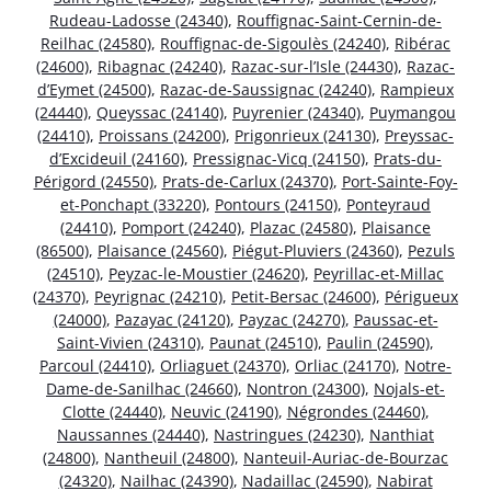
Rudeau-Ladosse (24340)
,
Rouffignac-Saint-Cernin-de-
Reilhac (24580)
,
Rouffignac-de-Sigoulès (24240)
,
Ribérac
(24600)
,
Ribagnac (24240)
,
Razac-sur-l’Isle (24430)
,
Razac-
d’Eymet (24500)
,
Razac-de-Saussignac (24240)
,
Rampieux
(24440)
,
Queyssac (24140)
,
Puyrenier (24340)
,
Puymangou
(24410)
,
Proissans (24200)
,
Prigonrieux (24130)
,
Preyssac-
d’Excideuil (24160)
,
Pressignac-Vicq (24150)
,
Prats-du-
Périgord (24550)
,
Prats-de-Carlux (24370)
,
Port-Sainte-Foy-
et-Ponchapt (33220)
,
Pontours (24150)
,
Ponteyraud
(24410)
,
Pomport (24240)
,
Plazac (24580)
,
Plaisance
(86500)
,
Plaisance (24560)
,
Piégut-Pluviers (24360)
,
Pezuls
(24510)
,
Peyzac-le-Moustier (24620)
,
Peyrillac-et-Millac
(24370)
,
Peyrignac (24210)
,
Petit-Bersac (24600)
,
Périgueux
(24000)
,
Pazayac (24120)
,
Payzac (24270)
,
Paussac-et-
Saint-Vivien (24310)
,
Paunat (24510)
,
Paulin (24590)
,
Parcoul (24410)
,
Orliaguet (24370)
,
Orliac (24170)
,
Notre-
Dame-de-Sanilhac (24660)
,
Nontron (24300)
,
Nojals-et-
Clotte (24440)
,
Neuvic (24190)
,
Négrondes (24460)
,
Naussannes (24440)
,
Nastringues (24230)
,
Nanthiat
(24800)
,
Nantheuil (24800)
,
Nanteuil-Auriac-de-Bourzac
(24320)
,
Nailhac (24390)
,
Nadaillac (24590)
,
Nabirat