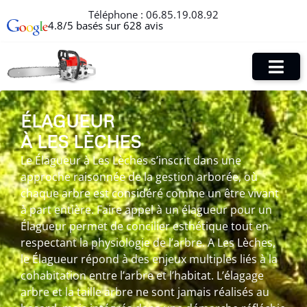
Téléphone :
06.85.19.08.92
4.8/5 basés sur 628 avis
ÉLAGUEUR
À LES LÈCHES
Le Élagueur à Les Lèches s’inscrit dans une
approche raisonnée de la gestion arborée, où
chaque arbre est considéré comme un être vivant
à part entière. Faire appel à un élagueur pour un
Élagueur permet de concilier esthétique tout en
respectant la physiologie de l’arbre. A Les Lèches,
le Élagueur répond à des enjeux multiples liés à la
cohabitation entre l’arbre et l’habitat. L’élagage
arbre et la taille arbre ne sont jamais réalisés au