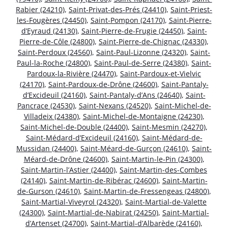
Rabier (24210)
,
Saint-Privat-des-Prés (24410)
,
Saint-Priest-
les-Fougères (24450)
,
Saint-Pompon (24170)
,
Saint-Pierre-
d’Eyraud (24130)
,
Saint-Pierre-de-Frugie (24450)
,
Saint-
Pierre-de-Côle (24800)
,
Saint-Pierre-de-Chignac (24330)
,
Saint-Perdoux (24560)
,
Saint-Paul-Lizonne (24320)
,
Saint-
Paul-la-Roche (24800)
,
Saint-Paul-de-Serre (24380)
,
Saint-
Pardoux-la-Rivière (24470)
,
Saint-Pardoux-et-Vielvic
(24170)
,
Saint-Pardoux-de-Drône (24600)
,
Saint-Pantaly-
d’Excideuil (24160)
,
Saint-Pantaly-d’Ans (24640)
,
Saint-
Pancrace (24530)
,
Saint-Nexans (24520)
,
Saint-Michel-de-
Villadeix (24380)
,
Saint-Michel-de-Montaigne (24230)
,
Saint-Michel-de-Double (24400)
,
Saint-Mesmin (24270)
,
Saint-Médard-d’Excideuil (24160)
,
Saint-Médard-de-
Mussidan (24400)
,
Saint-Méard-de-Gurçon (24610)
,
Saint-
Méard-de-Drône (24600)
,
Saint-Martin-le-Pin (24300)
,
Saint-Martin-l’Astier (24400)
,
Saint-Martin-des-Combes
(24140)
,
Saint-Martin-de-Ribérac (24600)
,
Saint-Martin-
de-Gurson (24610)
,
Saint-Martin-de-Fressengeas (24800)
,
Saint-Martial-Viveyrol (24320)
,
Saint-Martial-de-Valette
(24300)
,
Saint-Martial-de-Nabirat (24250)
,
Saint-Martial-
d’Artenset (24700)
,
Saint-Martial-d’Albarède (24160)
,