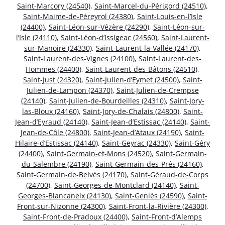
Saint-Marcory (24540)
,
Saint-Marcel-du-Périgord (24510)
,
Saint-Maime-de-Péreyrol (24380)
,
Saint-Louis-en-l’Isle
(24400)
,
Saint-Léon-sur-Vézère (24290)
,
Saint-Léon-sur-
l’Isle (24110)
,
Saint-Léon-d’Issigeac (24560)
,
Saint-Laurent-
sur-Manoire (24330)
,
Saint-Laurent-la-Vallée (24170)
,
Saint-Laurent-des-Vignes (24100)
,
Saint-Laurent-des-
Hommes (24400)
,
Saint-Laurent-des-Bâtons (24510)
,
Saint-Just (24320)
,
Saint-Julien-d’Eymet (24500)
,
Saint-
Julien-de-Lampon (24370)
,
Saint-Julien-de-Crempse
(24140)
,
Saint-Julien-de-Bourdeilles (24310)
,
Saint-Jory-
las-Bloux (24160)
,
Saint-Jory-de-Chalais (24800)
,
Saint-
Jean-d’Eyraud (24140)
,
Saint-Jean-d’Estissac (24140)
,
Saint-
Jean-de-Côle (24800)
,
Saint-Jean-d’Ataux (24190)
,
Saint-
Hilaire-d’Estissac (24140)
,
Saint-Geyrac (24330)
,
Saint-Géry
(24400)
,
Saint-Germain-et-Mons (24520)
,
Saint-Germain-
du-Salembre (24190)
,
Saint-Germain-des-Prés (24160)
,
Saint-Germain-de-Belvès (24170)
,
Saint-Géraud-de-Corps
(24700)
,
Saint-Georges-de-Montclard (24140)
,
Saint-
Georges-Blancaneix (24130)
,
Saint-Geniès (24590)
,
Saint-
Front-sur-Nizonne (24300)
,
Saint-Front-la-Rivière (24300)
,
Saint-Front-de-Pradoux (24400)
,
Saint-Front-d’Alemps