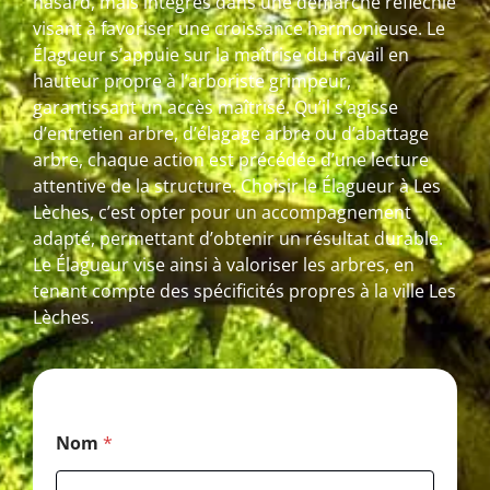
hasard, mais intégrés dans une démarche réfléchie
visant à favoriser une croissance harmonieuse. Le
Élagueur s’appuie sur la maîtrise du travail en
hauteur propre à l’arboriste grimpeur,
garantissant un accès maîtrisé. Qu’il s’agisse
d’entretien arbre, d’élagage arbre ou d’abattage
arbre, chaque action est précédée d’une lecture
attentive de la structure. Choisir le Élagueur à Les
Lèches, c’est opter pour un accompagnement
adapté, permettant d’obtenir un résultat durable.
Le Élagueur vise ainsi à valoriser les arbres, en
tenant compte des spécificités propres à la ville Les
Lèches.
N
Nom
*
o
m
T