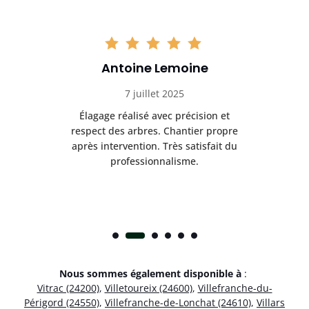
Antoine Lemoine
7 juillet 2025
es
Élagage réalisé avec précision et
Int
respect des arbres. Chantier propre
nt
après intervention. Très satisfait du
.
professionnalisme.
Nous sommes également disponible à
:
Vitrac (24200)
,
Villetoureix (24600)
,
Villefranche-du-
Périgord (24550)
,
Villefranche-de-Lonchat (24610)
,
Villars