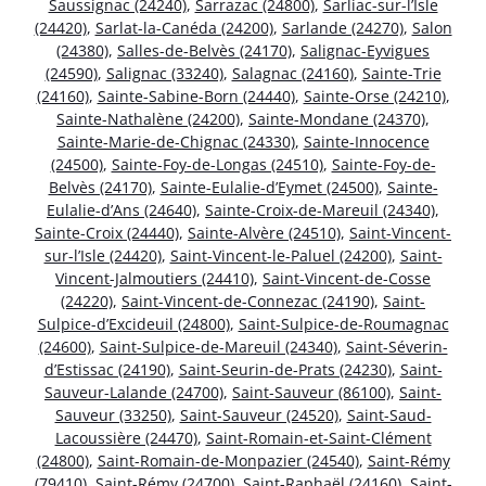
Saussignac (24240)
,
Sarrazac (24800)
,
Sarliac-sur-l’Isle
(24420)
,
Sarlat-la-Canéda (24200)
,
Sarlande (24270)
,
Salon
(24380)
,
Salles-de-Belvès (24170)
,
Salignac-Eyvigues
(24590)
,
Salignac (33240)
,
Salagnac (24160)
,
Sainte-Trie
(24160)
,
Sainte-Sabine-Born (24440)
,
Sainte-Orse (24210)
,
Sainte-Nathalène (24200)
,
Sainte-Mondane (24370)
,
Sainte-Marie-de-Chignac (24330)
,
Sainte-Innocence
(24500)
,
Sainte-Foy-de-Longas (24510)
,
Sainte-Foy-de-
Belvès (24170)
,
Sainte-Eulalie-d’Eymet (24500)
,
Sainte-
Eulalie-d’Ans (24640)
,
Sainte-Croix-de-Mareuil (24340)
,
Sainte-Croix (24440)
,
Sainte-Alvère (24510)
,
Saint-Vincent-
sur-l’Isle (24420)
,
Saint-Vincent-le-Paluel (24200)
,
Saint-
Vincent-Jalmoutiers (24410)
,
Saint-Vincent-de-Cosse
(24220)
,
Saint-Vincent-de-Connezac (24190)
,
Saint-
Sulpice-d’Excideuil (24800)
,
Saint-Sulpice-de-Roumagnac
(24600)
,
Saint-Sulpice-de-Mareuil (24340)
,
Saint-Séverin-
d’Estissac (24190)
,
Saint-Seurin-de-Prats (24230)
,
Saint-
Sauveur-Lalande (24700)
,
Saint-Sauveur (86100)
,
Saint-
Sauveur (33250)
,
Saint-Sauveur (24520)
,
Saint-Saud-
Lacoussière (24470)
,
Saint-Romain-et-Saint-Clément
(24800)
,
Saint-Romain-de-Monpazier (24540)
,
Saint-Rémy
(79410)
,
Saint-Rémy (24700)
,
Saint-Raphaël (24160)
,
Saint-