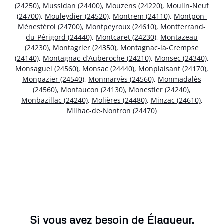
(24250)
,
Mussidan (24400)
,
Mouzens (24220)
,
Moulin-Neuf
(24700)
,
Mouleydier (24520)
,
Montrem (24110)
,
Montpon-
Ménestérol (24700)
,
Montpeyroux (24610)
,
Montferrand-
du-Périgord (24440)
,
Montcaret (24230)
,
Montazeau
(24230)
,
Montagrier (24350)
,
Montagnac-la-Crempse
(24140)
,
Montagnac-d’Auberoche (24210)
,
Monsec (24340)
,
Monsaguel (24560)
,
Monsac (24440)
,
Monplaisant (24170)
,
Monpazier (24540)
,
Monmarvès (24560)
,
Monmadalès
(24560)
,
Monfaucon (24130)
,
Monestier (24240)
,
Monbazillac (24240)
,
Molières (24480)
,
Minzac (24610)
,
Milhac-de-Nontron (24470)
Si vous avez besoin de Élagueur,